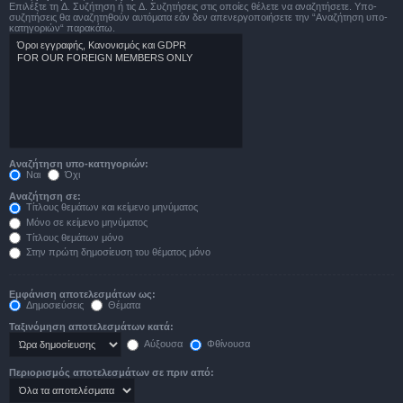
Επιλέξτε τη Δ. Συζήτηση ή τις Δ. Συζητήσεις στις οποίες θέλετε να αναζητήσετε. Υπο-
συζητήσεις θα αναζητηθούν αυτόματα εάν δεν απενεργοποιήσετε την “Αναζήτηση υπο-
κατηγοριών“ παρακάτω.
Αναζήτηση υπο-κατηγοριών:
Ναι
Όχι
Αναζήτηση σε:
Τίτλους θεμάτων και κείμενο μηνύματος
Μόνο σε κείμενο μηνύματος
Τίτλους θεμάτων μόνο
Στην πρώτη δημοσίευση του θέματος μόνο
Εμφάνιση αποτελεσμάτων ως:
Δημοσιεύσεις
Θέματα
Ταξινόμηση αποτελεσμάτων κατά:
Αύξουσα
Φθίνουσα
Περιορισμός αποτελεσμάτων σε πριν από: