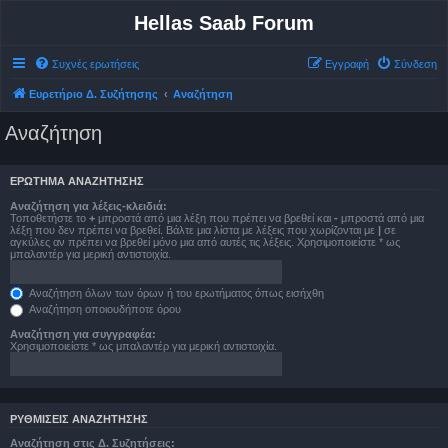
Hellas Saab Forum
Συχνές ερωτήσεις
Εγγραφή
Σύνδεση
Ευρετήριο Δ. Συζήτησης
Αναζήτηση
Αναζήτηση
ΕΡΏΤΗΜΑ ΑΝΑΖΉΤΗΣΗΣ
Αναζήτηση για λέξεις-κλειδιά:
Τοποθετήστε το
+
μπροστά από μια λέξη που πρέπει να βρεθεί και
-
μπροστά από μια
λέξη που δεν πρέπει να βρεθεί. Βάλτε μια λίστα με λέξεις που χωρίζονται με
|
σε
αγκύλες αν πρέπει να βρεθεί μόνο μια από αυτές τις λέξεις. Χρησιμοποιείστε * ως
μπαλαντέρ για μερική αντιστοιχία.
Αναζήτηση όλων των όρων ή του ερωτήματος όπως εισήχθη
Αναζήτηση οποιουδήποτε όρου
Αναζήτηση για συγγραφέα:
Χρησιμοποιείστε * ως μπαλαντέρ για μερική αντιστοιχία.
ΡΥΘΜΊΣΕΙΣ ΑΝΑΖΉΤΗΣΗΣ
Αναζήτηση στις Δ. Συζητήσεις: