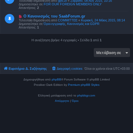
Τελευταία δημοσίευση από
gps18
«
Σάββατο, 08 Αύγ 2015, 10:16
ί
α
Δημοσιεύτηκε σε
FOR OUR FOREIGN MEMBERS ONLY
ε
δ
Απαντήσεις:
2
υ
η
σ
μ
Ν
Ο Κανονισμός του SaabForum.gr
η
ο
έ
Τελευταία δημοσίευση από
COMMITTEE
«
Κυριακή, 24 Μάιος 2015, 08:14
σ
α
Δημοσιεύτηκε σε
Όροι εγγραφής, Κανονισμός και GDPR
ί
δ
Απαντήσεις:
1
ε
η
υ
μ
σ
ο
η
Η αναζήτηση βρήκε 4 εγγραφές • Σελίδα
1
από
1
σ
ί
ε
υ
Μετάβαση σε
σ
η
Ευρετήριο Δ. Συζήτησης
Διαγραφή cookies
Όλοι οι χρόνοι είναι
UTC+03:00
Δημιουργήθηκε από
phpBB
® Forum Software © phpBB Limited
Prosilver Dark Edition by
Premium phpBB Styles
Ελληνική μετάφραση από το
phpbbgr.com
Απόρρητο
|
Όροι