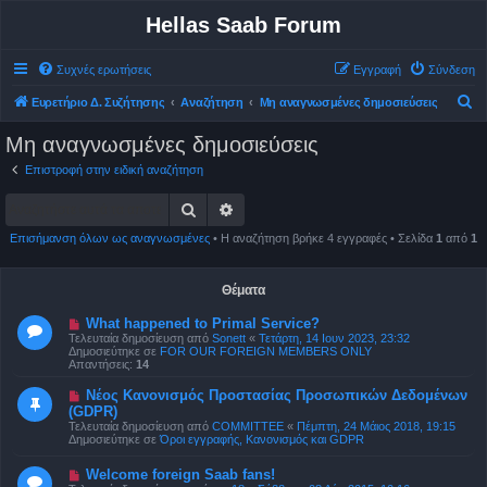
Hellas Saab Forum
Συχνές ερωτήσεις
Εγγραφή
Σύνδεση
Α
Ευρετήριο Δ. Συζήτησης
Αναζήτηση
Μη αναγνωσμένες δημοσιεύσεις
ν
Μη αναγνωσμένες δημοσιεύσεις
α
Επιστροφή στην ειδική αναζήτηση
ζ
Αναζήτηση
Ειδική αναζήτηση
ή
τ
Επισήμανση όλων ως αναγνωσμένες
• Η αναζήτηση βρήκε 4 εγγραφές • Σελίδα
1
από
1
η
σ
Θέματα
η
Ν
What happened to Primal Service?
έ
Τελευταία δημοσίευση από
Sonett
«
Τετάρτη, 14 Ιουν 2023, 23:32
α
Δημοσιεύτηκε σε
FOR OUR FOREIGN MEMBERS ONLY
δ
Απαντήσεις:
14
η
μ
Ν
Νέος Κανονισμός Προστασίας Προσωπικών Δεδομένων
ο
έ
(GDPR)
σ
α
ί
Τελευταία δημοσίευση από
COMMITTEE
«
Πέμπτη, 24 Μάιος 2018, 19:15
δ
ε
Δημοσιεύτηκε σε
Όροι εγγραφής, Κανονισμός και GDPR
η
υ
μ
σ
ο
Ν
Welcome foreign Saab fans!
η
σ
έ