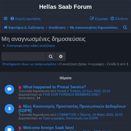
Hellas Saab Forum
Συχνές ερωτήσεις
Εγγραφή
Σύνδεση
Α
Ευρετήριο Δ. Συζήτησης
Αναζήτηση
Μη αναγνωσμένες δημοσιεύσεις
ν
Μη αναγνωσμένες δημοσιεύσεις
α
Επιστροφή στην ειδική αναζήτηση
ζ
Αναζήτηση
Ειδική αναζήτηση
ή
τ
Επισήμανση όλων ως αναγνωσμένες
• Η αναζήτηση βρήκε 4 εγγραφές • Σελίδα
1
από
1
η
σ
Θέματα
η
Ν
What happened to Primal Service?
έ
Τελευταία δημοσίευση από
Sonett
«
Τετάρτη, 14 Ιουν 2023, 23:32
α
Δημοσιεύτηκε σε
FOR OUR FOREIGN MEMBERS ONLY
δ
Απαντήσεις:
14
η
μ
Ν
Νέος Κανονισμός Προστασίας Προσωπικών Δεδομένων
ο
έ
(GDPR)
σ
α
ί
Τελευταία δημοσίευση από
COMMITTEE
«
Πέμπτη, 24 Μάιος 2018, 19:15
δ
ε
Δημοσιεύτηκε σε
Όροι εγγραφής, Κανονισμός και GDPR
η
υ
μ
σ
ο
Ν
Welcome foreign Saab fans!
η
σ
έ