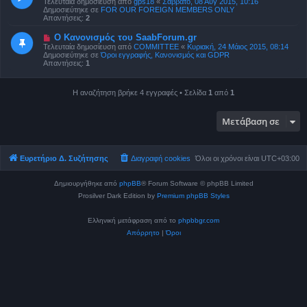
Τελευταία δημοσίευση από
gps18
«
Σάββατο, 08 Αύγ 2015, 10:16
ί
α
Δημοσιεύτηκε σε
FOR OUR FOREIGN MEMBERS ONLY
ε
δ
Απαντήσεις:
2
υ
η
σ
μ
Ν
Ο Κανονισμός του SaabForum.gr
η
ο
έ
Τελευταία δημοσίευση από
COMMITTEE
«
Κυριακή, 24 Μάιος 2015, 08:14
σ
α
Δημοσιεύτηκε σε
Όροι εγγραφής, Κανονισμός και GDPR
ί
δ
Απαντήσεις:
1
ε
η
υ
μ
σ
ο
η
Η αναζήτηση βρήκε 4 εγγραφές • Σελίδα
1
από
1
σ
ί
ε
υ
Μετάβαση σε
σ
η
Ευρετήριο Δ. Συζήτησης
Διαγραφή cookies
Όλοι οι χρόνοι είναι
UTC+03:00
Δημιουργήθηκε από
phpBB
® Forum Software © phpBB Limited
Prosilver Dark Edition by
Premium phpBB Styles
Ελληνική μετάφραση από το
phpbbgr.com
Απόρρητο
|
Όροι