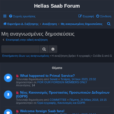
Hellas Saab Forum
Συχνές ερωτήσεις
Εγγραφή
Σύνδεση
Α
Ευρετήριο Δ. Συζήτησης
Αναζήτηση
Μη αναγνωσμένες δημοσιεύσεις
ν
Μη αναγνωσμένες δημοσιεύσεις
α
Επιστροφή στην ειδική αναζήτηση
ζ
Αναζήτηση
Ειδική αναζήτηση
ή
τ
Επισήμανση όλων ως αναγνωσμένες
• Η αναζήτηση βρήκε 4 εγγραφές • Σελίδα
1
από
1
η
σ
Θέματα
η
Ν
What happened to Primal Service?
έ
Τελευταία δημοσίευση από
Sonett
«
Τετάρτη, 14 Ιουν 2023, 23:32
α
Δημοσιεύτηκε σε
FOR OUR FOREIGN MEMBERS ONLY
δ
Απαντήσεις:
14
η
μ
Ν
Νέος Κανονισμός Προστασίας Προσωπικών Δεδομένων
ο
έ
(GDPR)
σ
α
ί
Τελευταία δημοσίευση από
COMMITTEE
«
Πέμπτη, 24 Μάιος 2018, 19:15
δ
ε
Δημοσιεύτηκε σε
Όροι εγγραφής, Κανονισμός και GDPR
η
υ
μ
σ
ο
Ν
Welcome foreign Saab fans!
η
σ
έ