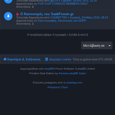
Τελευταία δημοσίευση από
gps18
«
Σάββατο, 08 Αύγ 2015, 10:16
ί
α
Δημοσιεύτηκε σε
FOR OUR FOREIGN MEMBERS ONLY
ε
δ
Απαντήσεις:
2
υ
η
σ
μ
Ν
Ο Κανονισμός του SaabForum.gr
η
ο
έ
Τελευταία δημοσίευση από
COMMITTEE
«
Κυριακή, 24 Μάιος 2015, 08:14
σ
α
Δημοσιεύτηκε σε
Όροι εγγραφής, Κανονισμός και GDPR
ί
δ
Απαντήσεις:
1
ε
η
υ
μ
σ
ο
η
Η αναζήτηση βρήκε 4 εγγραφές • Σελίδα
1
από
1
σ
ί
ε
υ
Μετάβαση σε
σ
η
Ευρετήριο Δ. Συζήτησης
Διαγραφή cookies
Όλοι οι χρόνοι είναι
UTC+03:00
Δημιουργήθηκε από
phpBB
® Forum Software © phpBB Limited
Prosilver Dark Edition by
Premium phpBB Styles
Ελληνική μετάφραση από το
phpbbgr.com
Απόρρητο
|
Όροι