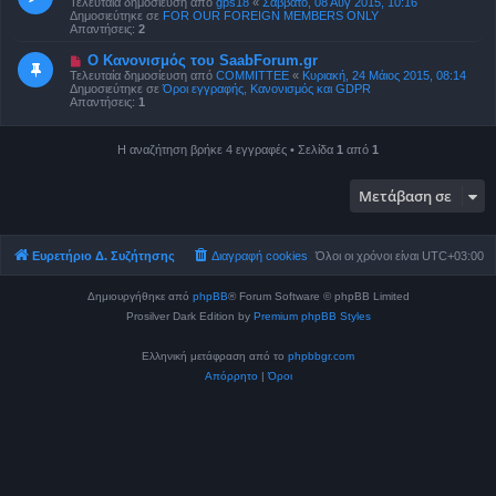
Τελευταία δημοσίευση από
gps18
«
Σάββατο, 08 Αύγ 2015, 10:16
ί
α
Δημοσιεύτηκε σε
FOR OUR FOREIGN MEMBERS ONLY
ε
δ
Απαντήσεις:
2
υ
η
σ
μ
Ν
Ο Κανονισμός του SaabForum.gr
η
ο
έ
Τελευταία δημοσίευση από
COMMITTEE
«
Κυριακή, 24 Μάιος 2015, 08:14
σ
α
Δημοσιεύτηκε σε
Όροι εγγραφής, Κανονισμός και GDPR
ί
δ
Απαντήσεις:
1
ε
η
υ
μ
σ
ο
η
Η αναζήτηση βρήκε 4 εγγραφές • Σελίδα
1
από
1
σ
ί
ε
υ
Μετάβαση σε
σ
η
Ευρετήριο Δ. Συζήτησης
Διαγραφή cookies
Όλοι οι χρόνοι είναι
UTC+03:00
Δημιουργήθηκε από
phpBB
® Forum Software © phpBB Limited
Prosilver Dark Edition by
Premium phpBB Styles
Ελληνική μετάφραση από το
phpbbgr.com
Απόρρητο
|
Όροι