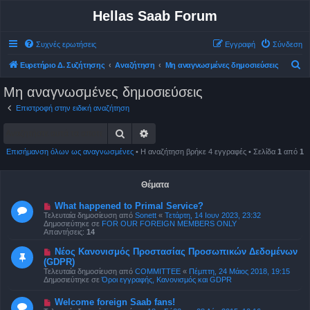
Hellas Saab Forum
Συχνές ερωτήσεις
Εγγραφή
Σύνδεση
Α
Ευρετήριο Δ. Συζήτησης
Αναζήτηση
Μη αναγνωσμένες δημοσιεύσεις
ν
Μη αναγνωσμένες δημοσιεύσεις
α
Επιστροφή στην ειδική αναζήτηση
ζ
Αναζήτηση
Ειδική αναζήτηση
ή
τ
Επισήμανση όλων ως αναγνωσμένες
• Η αναζήτηση βρήκε 4 εγγραφές • Σελίδα
1
από
1
η
σ
Θέματα
η
Ν
What happened to Primal Service?
έ
Τελευταία δημοσίευση από
Sonett
«
Τετάρτη, 14 Ιουν 2023, 23:32
α
Δημοσιεύτηκε σε
FOR OUR FOREIGN MEMBERS ONLY
δ
Απαντήσεις:
14
η
μ
Ν
Νέος Κανονισμός Προστασίας Προσωπικών Δεδομένων
ο
έ
(GDPR)
σ
α
ί
Τελευταία δημοσίευση από
COMMITTEE
«
Πέμπτη, 24 Μάιος 2018, 19:15
δ
ε
Δημοσιεύτηκε σε
Όροι εγγραφής, Κανονισμός και GDPR
η
υ
μ
σ
ο
Ν
Welcome foreign Saab fans!
η
σ
έ