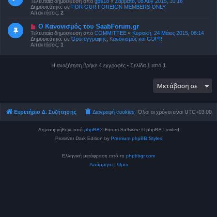
Τελευταία δημοσίευση από
gps18
«
Σάββατο, 08 Αύγ 2015, 10:16
ί
α
Δημοσιεύτηκε σε
FOR OUR FOREIGN MEMBERS ONLY
ε
δ
Απαντήσεις:
2
υ
η
σ
μ
Ν
Ο Κανονισμός του SaabForum.gr
η
ο
έ
Τελευταία δημοσίευση από
COMMITTEE
«
Κυριακή, 24 Μάιος 2015, 08:14
σ
α
Δημοσιεύτηκε σε
Όροι εγγραφής, Κανονισμός και GDPR
ί
δ
Απαντήσεις:
1
ε
η
υ
μ
σ
ο
η
Η αναζήτηση βρήκε 4 εγγραφές • Σελίδα
1
από
1
σ
ί
ε
υ
Μετάβαση σε
σ
η
Ευρετήριο Δ. Συζήτησης
Διαγραφή cookies
Όλοι οι χρόνοι είναι
UTC+03:00
Δημιουργήθηκε από
phpBB
® Forum Software © phpBB Limited
Prosilver Dark Edition by
Premium phpBB Styles
Ελληνική μετάφραση από το
phpbbgr.com
Απόρρητο
|
Όροι