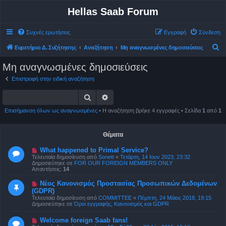
Hellas Saab Forum
Συχνές ερωτήσεις
Εγγραφή
Σύνδεση
Α
Ευρετήριο Δ. Συζήτησης
Αναζήτηση
Μη αναγνωσμένες δημοσιεύσεις
ν
Μη αναγνωσμένες δημοσιεύσεις
α
Επιστροφή στην ειδική αναζήτηση
ζ
Αναζήτηση
Ειδική αναζήτηση
ή
τ
Επισήμανση όλων ως αναγνωσμένες
• Η αναζήτηση βρήκε 4 εγγραφές • Σελίδα
1
από
1
η
σ
Θέματα
η
Ν
What happened to Primal Service?
έ
Τελευταία δημοσίευση από
Sonett
«
Τετάρτη, 14 Ιουν 2023, 23:32
α
Δημοσιεύτηκε σε
FOR OUR FOREIGN MEMBERS ONLY
δ
Απαντήσεις:
14
η
μ
Ν
Νέος Κανονισμός Προστασίας Προσωπικών Δεδομένων
ο
έ
(GDPR)
σ
α
ί
Τελευταία δημοσίευση από
COMMITTEE
«
Πέμπτη, 24 Μάιος 2018, 19:15
δ
ε
Δημοσιεύτηκε σε
Όροι εγγραφής, Κανονισμός και GDPR
η
υ
μ
σ
ο
Ν
Welcome foreign Saab fans!
η
σ
έ