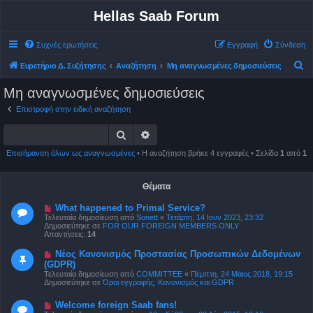
Hellas Saab Forum
Συχνές ερωτήσεις
Εγγραφή
Σύνδεση
Α
Ευρετήριο Δ. Συζήτησης
Αναζήτηση
Μη αναγνωσμένες δημοσιεύσεις
ν
Μη αναγνωσμένες δημοσιεύσεις
α
Επιστροφή στην ειδική αναζήτηση
ζ
Αναζήτηση
Ειδική αναζήτηση
ή
τ
Επισήμανση όλων ως αναγνωσμένες
• Η αναζήτηση βρήκε 4 εγγραφές • Σελίδα
1
από
1
η
σ
Θέματα
η
Ν
What happened to Primal Service?
έ
Τελευταία δημοσίευση από
Sonett
«
Τετάρτη, 14 Ιουν 2023, 23:32
α
Δημοσιεύτηκε σε
FOR OUR FOREIGN MEMBERS ONLY
δ
Απαντήσεις:
14
η
μ
Ν
Νέος Κανονισμός Προστασίας Προσωπικών Δεδομένων
ο
έ
(GDPR)
σ
α
ί
Τελευταία δημοσίευση από
COMMITTEE
«
Πέμπτη, 24 Μάιος 2018, 19:15
δ
ε
Δημοσιεύτηκε σε
Όροι εγγραφής, Κανονισμός και GDPR
η
υ
μ
σ
ο
Ν
Welcome foreign Saab fans!
η
σ
έ