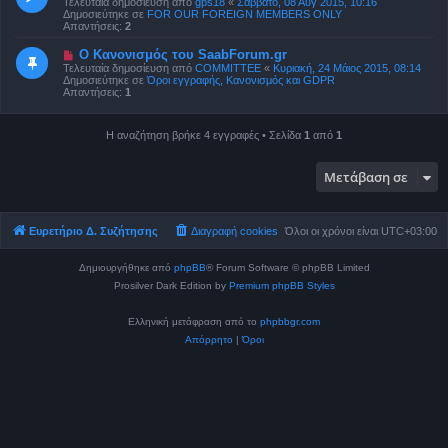
Τελευταία δημοσίευση από
gps18
«
Σάββατο, 08 Αύγ 2015, 10:16
ί
α
Δημοσιεύτηκε σε
FOR OUR FOREIGN MEMBERS ONLY
ε
δ
Απαντήσεις:
2
υ
η
σ
μ
Ν
Ο Κανονισμός του SaabForum.gr
η
ο
έ
Τελευταία δημοσίευση από
COMMITTEE
«
Κυριακή, 24 Μάιος 2015, 08:14
σ
α
Δημοσιεύτηκε σε
Όροι εγγραφής, Κανονισμός και GDPR
ί
δ
Απαντήσεις:
1
ε
η
υ
μ
σ
ο
η
Η αναζήτηση βρήκε 4 εγγραφές • Σελίδα
1
από
1
σ
ί
ε
υ
Μετάβαση σε
σ
η
Ευρετήριο Δ. Συζήτησης
Διαγραφή cookies
Όλοι οι χρόνοι είναι
UTC+03:00
Δημιουργήθηκε από
phpBB
® Forum Software © phpBB Limited
Prosilver Dark Edition by
Premium phpBB Styles
Ελληνική μετάφραση από το
phpbbgr.com
Απόρρητο
|
Όροι