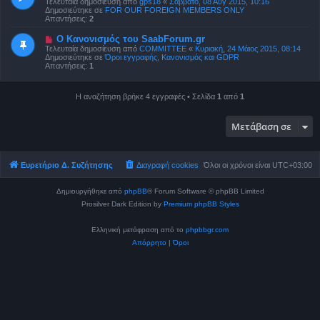
Τελευταία δημοσίευση από
gps18
«
Σάββατο, 08 Αύγ 2015, 10:16
ί
α
Δημοσιεύτηκε σε
FOR OUR FOREIGN MEMBERS ONLY
ε
δ
Απαντήσεις:
2
υ
η
σ
μ
Ν
Ο Κανονισμός του SaabForum.gr
η
ο
έ
Τελευταία δημοσίευση από
COMMITTEE
«
Κυριακή, 24 Μάιος 2015, 08:14
σ
α
Δημοσιεύτηκε σε
Όροι εγγραφής, Κανονισμός και GDPR
ί
δ
Απαντήσεις:
1
ε
η
υ
μ
σ
ο
η
Η αναζήτηση βρήκε 4 εγγραφές • Σελίδα
1
από
1
σ
ί
ε
υ
Μετάβαση σε
σ
η
Ευρετήριο Δ. Συζήτησης
Διαγραφή cookies
Όλοι οι χρόνοι είναι
UTC+03:00
Δημιουργήθηκε από
phpBB
® Forum Software © phpBB Limited
Prosilver Dark Edition by
Premium phpBB Styles
Ελληνική μετάφραση από το
phpbbgr.com
Απόρρητο
|
Όροι