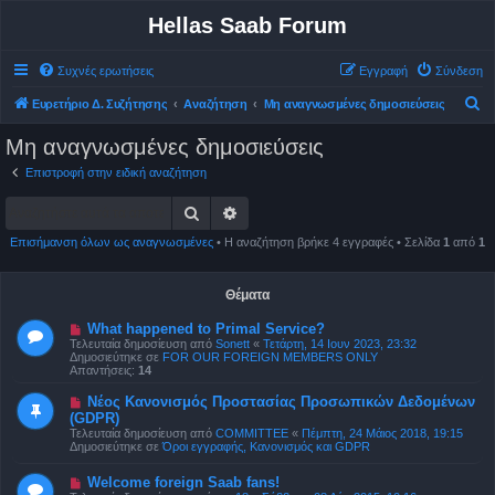
Hellas Saab Forum
Συχνές ερωτήσεις
Εγγραφή
Σύνδεση
Α
Ευρετήριο Δ. Συζήτησης
Αναζήτηση
Μη αναγνωσμένες δημοσιεύσεις
ν
Μη αναγνωσμένες δημοσιεύσεις
α
Επιστροφή στην ειδική αναζήτηση
ζ
Αναζήτηση
Ειδική αναζήτηση
ή
τ
Επισήμανση όλων ως αναγνωσμένες
• Η αναζήτηση βρήκε 4 εγγραφές • Σελίδα
1
από
1
η
σ
Θέματα
η
Ν
What happened to Primal Service?
έ
Τελευταία δημοσίευση από
Sonett
«
Τετάρτη, 14 Ιουν 2023, 23:32
α
Δημοσιεύτηκε σε
FOR OUR FOREIGN MEMBERS ONLY
δ
Απαντήσεις:
14
η
μ
Ν
Νέος Κανονισμός Προστασίας Προσωπικών Δεδομένων
ο
έ
(GDPR)
σ
α
ί
Τελευταία δημοσίευση από
COMMITTEE
«
Πέμπτη, 24 Μάιος 2018, 19:15
δ
ε
Δημοσιεύτηκε σε
Όροι εγγραφής, Κανονισμός και GDPR
η
υ
μ
σ
ο
Ν
Welcome foreign Saab fans!
η
σ
έ