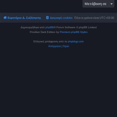
Μετάβαση σε
Ευρετήριο Δ. Συζήτησης
Διαγραφή cookies
Όλοι οι χρόνοι είναι
UTC+03:00
Δημιουργήθηκε από
phpBB
® Forum Software © phpBB Limited
Prosilver Dark Edition by
Premium phpBB Styles
Ελληνική μετάφραση από το
phpbbgr.com
Απόρρητο
|
Όροι