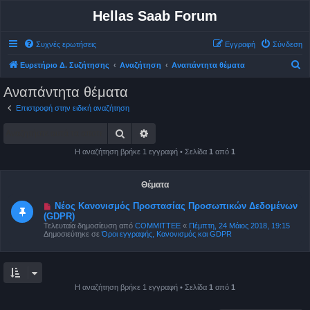
Hellas Saab Forum
Συχνές ερωτήσεις
Εγγραφή
Σύνδεση
Α
Ευρετήριο Δ. Συζήτησης
Αναζήτηση
Αναπάντητα θέματα
ν
Αναπάντητα θέματα
α
Επιστροφή στην ειδική αναζήτηση
ζ
Αναζήτηση
Ειδική αναζήτηση
ή
τ
Η αναζήτηση βρήκε 1 εγγραφή • Σελίδα
1
από
1
η
σ
Θέματα
η
Ν
Νέος Κανονισμός Προστασίας Προσωπικών Δεδομένων
έ
(GDPR)
α
Τελευταία δημοσίευση από
COMMITTEE
«
Πέμπτη, 24 Μάιος 2018, 19:15
δ
Δημοσιεύτηκε σε
Όροι εγγραφής, Κανονισμός και GDPR
η
μ
ο
σ
ί
ε
υ
Η αναζήτηση βρήκε 1 εγγραφή • Σελίδα
1
από
1
σ
η