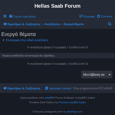
Hellas Saab Forum
Συχνές ερωτήσεις
Εγγραφή
Σύνδεση
Α
Ευρετήριο Δ. Συζήτησης
Αναζήτηση
Ενεργά θέματα
ν
Ενεργά θέματα
α
Επιστροφή στην ειδική αναζήτηση
ζ
Η αναζήτηση βρήκε 0 εγγραφές • Σελίδα
1
από
1
ή
τ
Καμία κατάλληλη αντιστοιχία δεν βρέθηκε.
η
Η αναζήτηση βρήκε 0 εγγραφές • Σελίδα
1
από
1
σ
η
Μετάβαση σε
Ευρετήριο Δ. Συζήτησης
Διαγραφή cookies
Όλοι οι χρόνοι είναι
UTC+03:00
Δημιουργήθηκε από
phpBB
® Forum Software © phpBB Limited
Prosilver Dark Edition by
Premium phpBB Styles
Ελληνική μετάφραση από το
phpbbgr.com