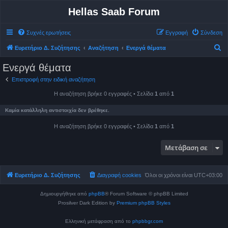
Hellas Saab Forum
Συχνές ερωτήσεις
Εγγραφή
Σύνδεση
Α
Ευρετήριο Δ. Συζήτησης
Αναζήτηση
Ενεργά θέματα
ν
Ενεργά θέματα
α
Επιστροφή στην ειδική αναζήτηση
ζ
Η αναζήτηση βρήκε 0 εγγραφές • Σελίδα
1
από
1
ή
τ
Καμία κατάλληλη αντιστοιχία δεν βρέθηκε.
η
Η αναζήτηση βρήκε 0 εγγραφές • Σελίδα
1
από
1
σ
η
Μετάβαση σε
Ευρετήριο Δ. Συζήτησης
Διαγραφή cookies
Όλοι οι χρόνοι είναι
UTC+03:00
Δημιουργήθηκε από
phpBB
® Forum Software © phpBB Limited
Prosilver Dark Edition by
Premium phpBB Styles
Ελληνική μετάφραση από το
phpbbgr.com