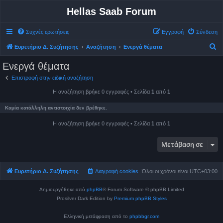
Hellas Saab Forum
Συχνές ερωτήσεις
Εγγραφή
Σύνδεση
Α
Ευρετήριο Δ. Συζήτησης
Αναζήτηση
Ενεργά θέματα
ν
Ενεργά θέματα
α
Επιστροφή στην ειδική αναζήτηση
ζ
Η αναζήτηση βρήκε 0 εγγραφές • Σελίδα
1
από
1
ή
τ
Καμία κατάλληλη αντιστοιχία δεν βρέθηκε.
η
Η αναζήτηση βρήκε 0 εγγραφές • Σελίδα
1
από
1
σ
η
Μετάβαση σε
Ευρετήριο Δ. Συζήτησης
Διαγραφή cookies
Όλοι οι χρόνοι είναι
UTC+03:00
Δημιουργήθηκε από
phpBB
® Forum Software © phpBB Limited
Prosilver Dark Edition by
Premium phpBB Styles
Ελληνική μετάφραση από το
phpbbgr.com