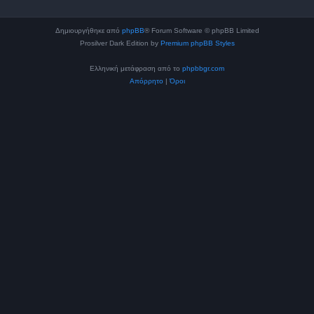
Δημιουργήθηκε από
phpBB
® Forum Software © phpBB Limited
Prosilver Dark Edition by
Premium phpBB Styles
Ελληνική μετάφραση από το
phpbbgr.com
Απόρρητο
|
Όροι