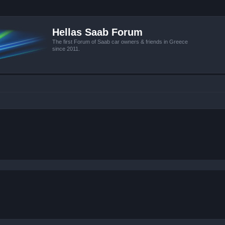
Hellas Saab Forum
The first Forum of Saab car owners & friends in Greece
since 2011.