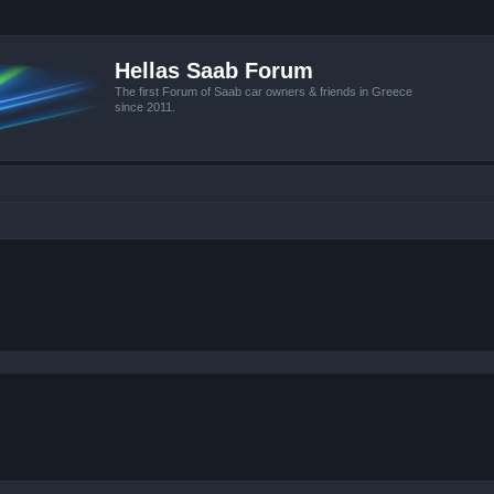
Hellas Saab Forum
The first Forum of Saab car owners & friends in Greece
since 2011.