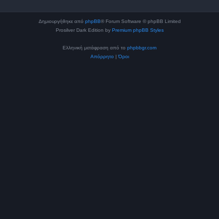
Δημιουργήθηκε από
phpBB
® Forum Software © phpBB Limited
Prosilver Dark Edition by
Premium phpBB Styles
Ελληνική μετάφραση από το
phpbbgr.com
Απόρρητο
|
Όροι