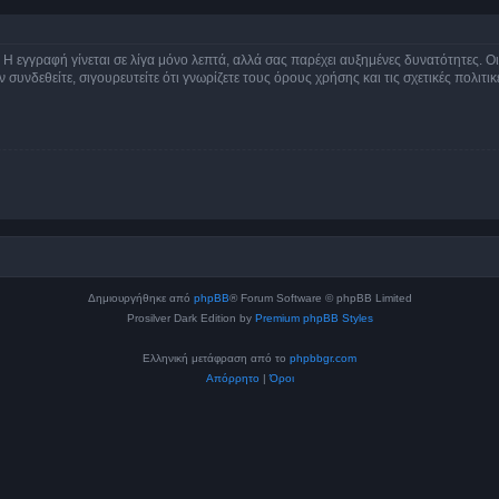
 Η εγγραφή γίνεται σε λίγα μόνο λεπτά, αλλά σας παρέχει αυξημένες δυνατότητες. 
συνδεθείτε, σιγουρευτείτε ότι γνωρίζετε τους όρους χρήσης και τις σχετικές πολιτ
Δημιουργήθηκε από
phpBB
® Forum Software © phpBB Limited
Prosilver Dark Edition by
Premium phpBB Styles
Ελληνική μετάφραση από το
phpbbgr.com
Απόρρητο
|
Όροι