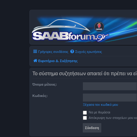
Γρήγορες συνδέσεις
Συχνές ερωτήσεις
Ευρετήριο Δ. Συζήτησης
Το σύστημα συζητήσεων απαιτεί ότι πρέπει να εί
Όνομα μέλους:
Κωδικός:
Ξέχασα τον κωδικό μου
Να με θυμάσαι
Απόκρυψη των στοιχείων μου κατ