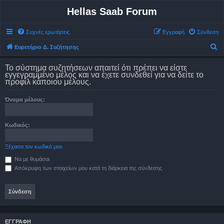
Hellas Saab Forum
Συχνές ερωτήσεις
Εγγραφή
Σύνδεση
Α
Ευρετήριο Δ. Συζήτησης
ν
Το σύστημα συζητήσεων απαιτεί ότι πρέπει να είστε
α
εγγεγραμμένο μέλος και να έχετε συνδεθεί για να δείτε το
προφίλ κάποιου μέλους.
ζ
ή
Όνομα μέλους:
τ
η
Κωδικός:
σ
η
Ξέχασα τον κωδικό μου
Να με θυμάσαι
Απόκρυψη των στοιχείων μου κατά τη διάρκεια της σύνδεσης
ΕΓΓΡΑΦΉ