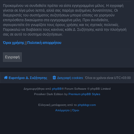
Προκειμένου να συνδεθείτε πρέπει να είστε εγγεγραμμένο μέλος. Η εγγραφή
γίνεται σε λίγα μόνο λεπτά, αλλά σας παρέχει αυξημένες δυνατότητες. Οι
διαχειριστές του συστήματος συζητήσεων μπορεί επίσης να χορηγούν
επιπρόσθετα δικαιώματα στα εγγεγραμμένα μέλη. Πριν συνδεθείτε,
σιγουρευτείτε ότι γνωρίζετε τους όρους χρήσης και τις σχετικές πολιτικές.
Παρακαλώ να διαβάσετε τους κανόνες κάθε Δ. Συζήτησης κατά την πλοήγησή
σας σε αυτό το σύστημα συζητήσεων.
Όροι χρήσης
|
Πολιτική απορρήτου
Εγγραφή
Ευρετήριο Δ. Συζήτησης
Διαγραφή cookies
Όλοι οι χρόνοι είναι
UTC+03:00
Δημιουργήθηκε από
phpBB
® Forum Software © phpBB Limited
Prosilver Dark Edition by
Premium phpBB Styles
Ελληνική μετάφραση από το
phpbbgr.com
Απόρρητο
|
Όροι