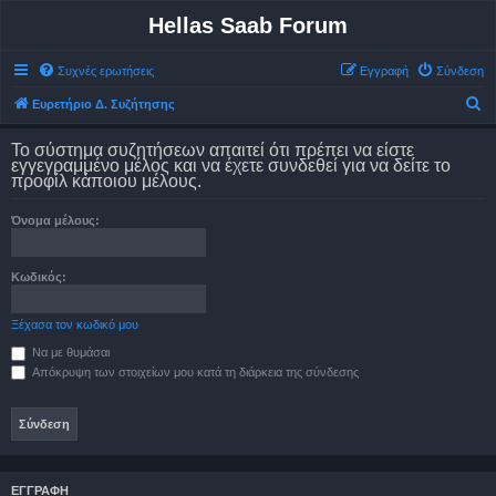
Hellas Saab Forum
Συχνές ερωτήσεις
Εγγραφή
Σύνδεση
Α
Ευρετήριο Δ. Συζήτησης
ν
Το σύστημα συζητήσεων απαιτεί ότι πρέπει να είστε
α
εγγεγραμμένο μέλος και να έχετε συνδεθεί για να δείτε το
προφίλ κάποιου μέλους.
ζ
ή
Όνομα μέλους:
τ
η
Κωδικός:
σ
η
Ξέχασα τον κωδικό μου
Να με θυμάσαι
Απόκρυψη των στοιχείων μου κατά τη διάρκεια της σύνδεσης
ΕΓΓΡΑΦΉ