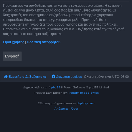
Προκειμένου να συνδεθείτε πρέπει να είστε εγγεγραμμένο μέλος. Η εγγραφή
γίνεται σε λίγα μόνο λεπτά, αλλά σας παρέχει αυξημένες δυνατότητες. Οι
διαχειριστές του συστήματος συζητήσεων μπορεί επίσης να χορηγούν
επιπρόσθετα δικαιώματα στα εγγεγραμμένα μέλη. Πριν συνδεθείτε,
σιγουρευτείτε ότι γνωρίζετε τους όρους χρήσης και τις σχετικές πολιτικές.
Παρακαλώ να διαβάσετε τους κανόνες κάθε Δ. Συζήτησης κατά την πλοήγησή
σας σε αυτό το σύστημα συζητήσεων.
Όροι χρήσης
|
Πολιτική απορρήτου
Εγγραφή
Ευρετήριο Δ. Συζήτησης
Διαγραφή cookies
Όλοι οι χρόνοι είναι
UTC+03:00
Δημιουργήθηκε από
phpBB
® Forum Software © phpBB Limited
Prosilver Dark Edition by
Premium phpBB Styles
Ελληνική μετάφραση από το
phpbbgr.com
Απόρρητο
|
Όροι