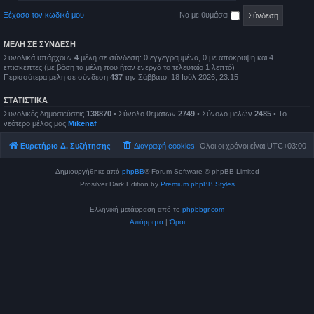
Ξέχασα τον κωδικό μου
Να με θυμάσαι
ΜΈΛΗ ΣΕ ΣΎΝΔΕΣΗ
Συνολικά υπάρχουν
4
μέλη σε σύνδεση: 0 εγγεγραμμένα, 0 με απόκρυψη και 4
επισκέπτες (με βάση τα μέλη που ήταν ενεργά το τελευταίο 1 λεπτό)
Περισσότερα μέλη σε σύνδεση
437
την Σάββατο, 18 Ιούλ 2026, 23:15
ΣΤΑΤΙΣΤΙΚΆ
Συνολικές δημοσιεύσεις
138870
• Σύνολο θεμάτων
2749
• Σύνολο μελών
2485
• Το
νεότερο μέλος μας
Mikenaf
Ευρετήριο Δ. Συζήτησης
Διαγραφή cookies
Όλοι οι χρόνοι είναι
UTC+03:00
Δημιουργήθηκε από
phpBB
® Forum Software © phpBB Limited
Prosilver Dark Edition by
Premium phpBB Styles
Ελληνική μετάφραση από το
phpbbgr.com
Απόρρητο
|
Όροι