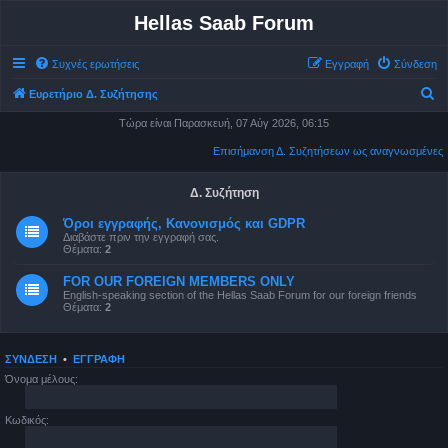
Hellas Saab Forum
Συχνές ερωτήσεις
Εγγραφή
Σύνδεση
Α
Ευρετήριο Δ. Συζήτησης
ν
Τώρα είναι Παρασκευή, 07 Αύγ 2026, 06:15
α
Επισήμανση Δ. Συζητήσεων ως αναγνωσμένες
ζ
ή
Δ. Συζήτηση
τ
Όροι εγγραφής, Κανονισμός και GDPR
Διαβάστε πριν την εγγραφή σας.
η
Θέματα:
2
σ
FOR OUR FOREIGN MEMBERS ONLY
η
English-speaking section of the Hellas Saab Forum for our foreign friends
Θέματα:
2
ΣΎΝΔΕΣΗ
•
ΕΓΓΡΑΦΉ
Όνομα μέλους:
Κωδικός: