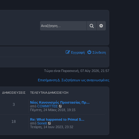
Αναζήτηση
Ειδική αναζήτηση
Εγγραφή
Σύνδεση
Τώρα είναι Παρασκευή, 07 Αύγ 2026, 21:57
Επισήμανση Δ. Συζητήσεων ως αναγνωσμένες
ΔΗΜΟΣΙΕΎΣΕΙΣ
ΤΕΛΕΥΤΑΊΑ ΔΗΜΟΣΊΕΥΣΗ
Νέος Κανονισμός Προστασίας Πρ…
3
Π
από
COMMITTEE
ρ
Πέμπτη, 24 Μάιος 2018, 19:15
ο
β
Re: What happened to Primal S…
ο
18
Π
από
Sonett
λ
ρ
Τετάρτη, 14 Ιουν 2023, 23:32
ή
ο
τ
β
η
ο