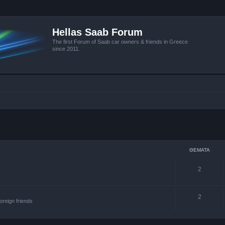
Hellas Saab Forum
The first Forum of Saab car owners & friends in Greece
since 2011.
ΘΈΜΑΤΑ
2
2
oreign friends