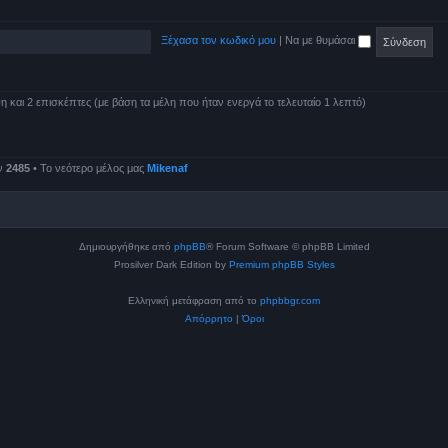
Ξέχασα τον κωδικό μου
|
Να με θυμάσαι
και 2 επισκέπτες (με βάση τα μέλη που ήταν ενεργά το τελευταίο 1 λεπτό)
ν
2485
• Το νεότερο μέλος μας
Mikenaf
Δημιουργήθηκε από
phpBB
® Forum Software © phpBB Limited
Prosilver Dark Edition by
Premium phpBB Styles
Ελληνική μετάφραση από το
phpbbgr.com
Απόρρητο
|
Όροι