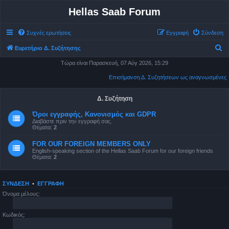
Hellas Saab Forum
Συχνές ερωτήσεις
Εγγραφή
Σύνδεση
Α
Ευρετήριο Δ. Συζήτησης
ν
Τώρα είναι Παρασκευή, 07 Αύγ 2026, 15:29
α
Επισήμανση Δ. Συζητήσεων ως αναγνωσμένες
ζ
ή
Δ. Συζήτηση
τ
Όροι εγγραφής, Κανονισμός και GDPR
Διαβάστε πριν την εγγραφή σας.
η
Θέματα:
2
σ
FOR OUR FOREIGN MEMBERS ONLY
η
English-speaking section of the Hellas Saab Forum for our foreign friends
Θέματα:
2
ΣΎΝΔΕΣΗ
•
ΕΓΓΡΑΦΉ
Όνομα μέλους:
Κωδικός: