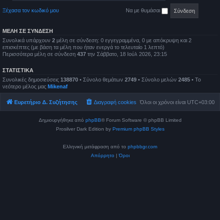
Ξέχασα τον κωδικό μου
Να με θυμάσαι
ΜΈΛΗ ΣΕ ΣΎΝΔΕΣΗ
Συνολικά υπάρχουν
2
μέλη σε σύνδεση: 0 εγγεγραμμένα, 0 με απόκρυψη και 2
επισκέπτες (με βάση τα μέλη που ήταν ενεργά το τελευταίο 1 λεπτό)
Περισσότερα μέλη σε σύνδεση
437
την Σάββατο, 18 Ιούλ 2026, 23:15
ΣΤΑΤΙΣΤΙΚΆ
Συνολικές δημοσιεύσεις
138870
• Σύνολο θεμάτων
2749
• Σύνολο μελών
2485
• Το
νεότερο μέλος μας
Mikenaf
Ευρετήριο Δ. Συζήτησης
Διαγραφή cookies
Όλοι οι χρόνοι είναι
UTC+03:00
Δημιουργήθηκε από
phpBB
® Forum Software © phpBB Limited
Prosilver Dark Edition by
Premium phpBB Styles
Ελληνική μετάφραση από το
phpbbgr.com
Απόρρητο
|
Όροι