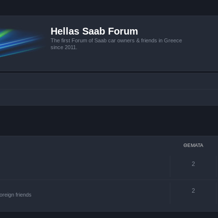
Hellas Saab Forum
The first Forum of Saab car owners & friends in Greece
since 2011.
ΘΈΜΑΤΑ
2
2
oreign friends