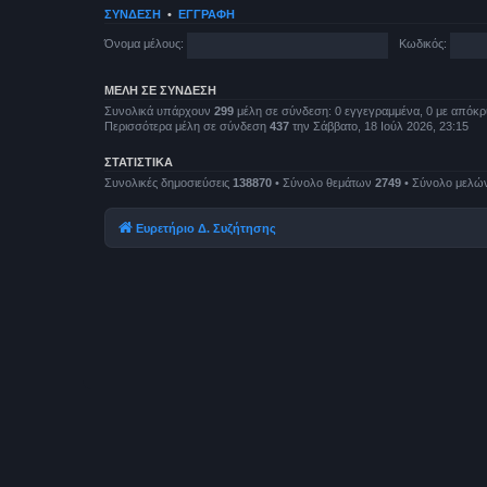
ΣΎΝΔΕΣΗ
•
ΕΓΓΡΑΦΉ
Όνομα μέλους:
Κωδικός:
ΜΈΛΗ ΣΕ ΣΎΝΔΕΣΗ
Συνολικά υπάρχουν
299
μέλη σε σύνδεση: 0 εγγεγραμμένα, 0 με απόκρυ
Περισσότερα μέλη σε σύνδεση
437
την Σάββατο, 18 Ιούλ 2026, 23:15
ΣΤΑΤΙΣΤΙΚΆ
Συνολικές δημοσιεύσεις
138870
• Σύνολο θεμάτων
2749
• Σύνολο μελώ
Ευρετήριο Δ. Συζήτησης