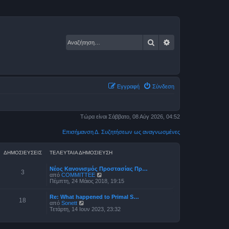
Αναζήτηση
Ειδική αναζήτηση
Εγγραφή
Σύνδεση
Τώρα είναι Σάββατο, 08 Αύγ 2026, 04:52
Επισήμανση Δ. Συζητήσεων ως αναγνωσμένες
ΔΗΜΟΣΙΕΎΣΕΙΣ
ΤΕΛΕΥΤΑΊΑ ΔΗΜΟΣΊΕΥΣΗ
Νέος Κανονισμός Προστασίας Πρ…
3
Π
από
COMMITTEE
ρ
Πέμπτη, 24 Μάιος 2018, 19:15
ο
β
Re: What happened to Primal S…
ο
18
Π
από
Sonett
λ
ρ
Τετάρτη, 14 Ιουν 2023, 23:32
ή
ο
τ
β
η
ο