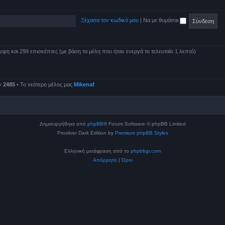
Ξέχασα τον κωδικό μου
|
Να με θυμάσαι
ψη και 299 επισκέπτες (με βάση τα μέλη που ήταν ενεργά το τελευταίο 1 λεπτό)
ν
2485
• Το νεότερο μέλος μας
Mikenaf
Δημιουργήθηκε από
phpBB
® Forum Software © phpBB Limited
Prosilver Dark Edition by
Premium phpBB Styles
Ελληνική μετάφραση από το
phpbbgr.com
Απόρρητο
|
Όροι