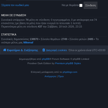
Ξέχασα τον κωδικό μου
Να με θυμάσαι
ΜΈΛΗ ΣΕ ΣΎΝΔΕΣΗ
Συνολικά υπάρχουν
74
μέλη σε σύνδεση: 0 εγγεγραμμένα, 0 με απόκρυψη και 74
επισκέπτες (με βάση τα μέλη που ήταν ενεργά το τελευταίο 1 λεπτό)
Περισσότερα μέλη σε σύνδεση
437
την Σάββατο, 18 Ιούλ 2026, 23:15
ΣΤΑΤΙΣΤΙΚΆ
Συνολικές δημοσιεύσεις
138870
• Σύνολο θεμάτων
2749
• Σύνολο μελών
2485
• Το
νεότερο μέλος μας
Mikenaf
Ευρετήριο Δ. Συζήτησης
Διαγραφή cookies
Όλοι οι χρόνοι είναι
UTC+03:00
Δημιουργήθηκε από
phpBB
® Forum Software © phpBB Limited
Prosilver Dark Edition by
Premium phpBB Styles
Ελληνική μετάφραση από το
phpbbgr.com
Απόρρητο
|
Όροι