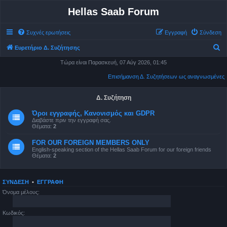
Hellas Saab Forum
Συχνές ερωτήσεις
Εγγραφή
Σύνδεση
Α
Ευρετήριο Δ. Συζήτησης
ν
Τώρα είναι Παρασκευή, 07 Αύγ 2026, 01:45
α
Επισήμανση Δ. Συζητήσεων ως αναγνωσμένες
ζ
ή
Δ. Συζήτηση
τ
Όροι εγγραφής, Κανονισμός και GDPR
Διαβάστε πριν την εγγραφή σας.
η
Θέματα:
2
σ
FOR OUR FOREIGN MEMBERS ONLY
η
English-speaking section of the Hellas Saab Forum for our foreign friends
Θέματα:
2
ΣΎΝΔΕΣΗ
•
ΕΓΓΡΑΦΉ
Όνομα μέλους:
Κωδικός: