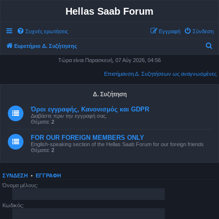
Hellas Saab Forum
Συχνές ερωτήσεις
Εγγραφή
Σύνδεση
Α
Ευρετήριο Δ. Συζήτησης
ν
Τώρα είναι Παρασκευή, 07 Αύγ 2026, 04:56
α
Επισήμανση Δ. Συζητήσεων ως αναγνωσμένες
ζ
ή
Δ. Συζήτηση
τ
Όροι εγγραφής, Κανονισμός και GDPR
Διαβάστε πριν την εγγραφή σας.
η
Θέματα:
2
σ
FOR OUR FOREIGN MEMBERS ONLY
η
English-speaking section of the Hellas Saab Forum for our foreign friends
Θέματα:
2
ΣΎΝΔΕΣΗ
•
ΕΓΓΡΑΦΉ
Όνομα μέλους:
Κωδικός: