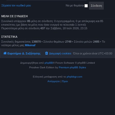
Ξέχασα τον κωδικό μου
Να με θυμάσαι
ΜΈΛΗ ΣΕ ΣΎΝΔΕΣΗ
Συνολικά υπάρχουν
85
μέλη σε σύνδεση: 0 εγγεγραμμένα, 0 με απόκρυψη και 85
επισκέπτες (με βάση τα μέλη που ήταν ενεργά το τελευταίο 1 λεπτό)
Περισσότερα μέλη σε σύνδεση
437
την Σάββατο, 18 Ιούλ 2026, 23:15
ΣΤΑΤΙΣΤΙΚΆ
Συνολικές δημοσιεύσεις
138870
• Σύνολο θεμάτων
2749
• Σύνολο μελών
2485
• Το
νεότερο μέλος μας
Mikenaf
Ευρετήριο Δ. Συζήτησης
Διαγραφή cookies
Όλοι οι χρόνοι είναι
UTC+03:00
Δημιουργήθηκε από
phpBB
® Forum Software © phpBB Limited
Prosilver Dark Edition by
Premium phpBB Styles
Ελληνική μετάφραση από το
phpbbgr.com
Απόρρητο
|
Όροι