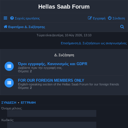
Hellas Saab Forum
Συχνές ερωτήσεις
Εγγραφή
Σύνδεση
Α
Ευρετήριο Δ. Συζήτησης
ν
Τώρα είναι Δευτέρα, 10 Αύγ 2026, 13:10
α
Επισήμανση Δ. Συζητήσεων ως αναγνωσμένες
ζ
ή
Δ. Συζήτηση
τ
Όροι εγγραφής, Κανονισμός και GDPR
Διαβάστε πριν την εγγραφή σας.
η
Θέματα:
2
σ
FOR OUR FOREIGN MEMBERS ONLY
η
English-speaking section of the Hellas Saab Forum for our foreign friends
Θέματα:
2
ΣΎΝΔΕΣΗ
•
ΕΓΓΡΑΦΉ
Όνομα μέλους:
Κωδικός: