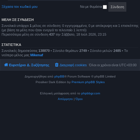
Ξέχασα τον κωδικό μου
Να με θυμάσαι
ΜΈΛΗ ΣΕ ΣΎΝΔΕΣΗ
Συνολικά υπάρχει
1
μέλος σε σύνδεση: 0 εγγεγραμμένα, 0 με απόκρυψη και 1 επισκέπτης
(με βάση τα μέλη που ήταν ενεργά το τελευταίο 1 λεπτό)
Περισσότερα μέλη σε σύνδεση
437
την Σάββατο, 18 Ιούλ 2026, 23:15
ΣΤΑΤΙΣΤΙΚΆ
Συνολικές δημοσιεύσεις
138870
• Σύνολο θεμάτων
2749
• Σύνολο μελών
2485
• Το
νεότερο μέλος μας
Mikenaf
Ευρετήριο Δ. Συζήτησης
Διαγραφή cookies
Όλοι οι χρόνοι είναι
UTC+03:00
Δημιουργήθηκε από
phpBB
® Forum Software © phpBB Limited
Prosilver Dark Edition by
Premium phpBB Styles
Ελληνική μετάφραση από το
phpbbgr.com
Απόρρητο
|
Όροι