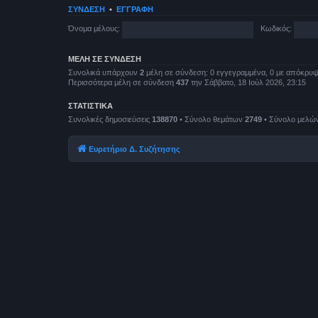
ΣΎΝΔΕΣΗ
•
ΕΓΓΡΑΦΉ
Όνομα μέλους:
Κωδικός:
ΜΈΛΗ ΣΕ ΣΎΝΔΕΣΗ
Συνολικά υπάρχουν
2
μέλη σε σύνδεση: 0 εγγεγραμμένα, 0 με απόκρυψη 
Περισσότερα μέλη σε σύνδεση
437
την Σάββατο, 18 Ιούλ 2026, 23:15
ΣΤΑΤΙΣΤΙΚΆ
Συνολικές δημοσιεύσεις
138870
• Σύνολο θεμάτων
2749
• Σύνολο μελώ
Ευρετήριο Δ. Συζήτησης