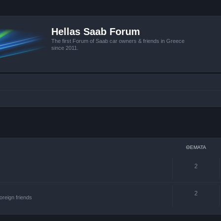
Hellas Saab Forum
The first Forum of Saab car owners & friends in Greece
since 2011.
ΘΈΜΑΤΑ
2
2
oreign friends