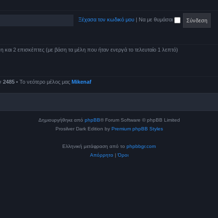
Ξέχασα τον κωδικό μου
|
Να με θυμάσαι
και 2 επισκέπτες (με βάση τα μέλη που ήταν ενεργά το τελευταίο 1 λεπτό)
ν
2485
• Το νεότερο μέλος μας
Mikenaf
Δημιουργήθηκε από
phpBB
® Forum Software © phpBB Limited
Prosilver Dark Edition by
Premium phpBB Styles
Ελληνική μετάφραση από το
phpbbgr.com
Απόρρητο
|
Όροι