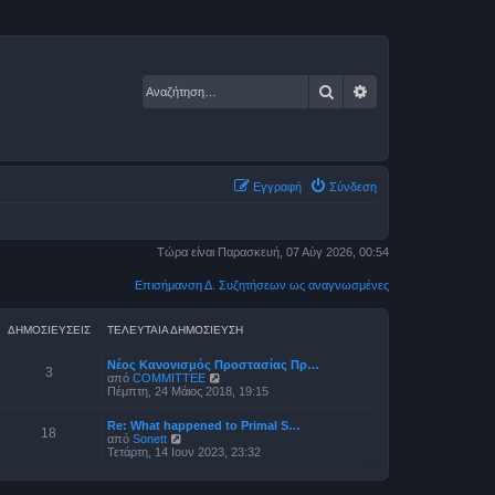
Αναζήτηση
Ειδική αναζήτηση
Εγγραφή
Σύνδεση
Τώρα είναι Παρασκευή, 07 Αύγ 2026, 00:54
Επισήμανση Δ. Συζητήσεων ως αναγνωσμένες
ΔΗΜΟΣΙΕΎΣΕΙΣ
ΤΕΛΕΥΤΑΊΑ ΔΗΜΟΣΊΕΥΣΗ
Νέος Κανονισμός Προστασίας Πρ…
3
Π
από
COMMITTEE
ρ
Πέμπτη, 24 Μάιος 2018, 19:15
ο
β
Re: What happened to Primal S…
ο
18
Π
από
Sonett
λ
ρ
Τετάρτη, 14 Ιουν 2023, 23:32
ή
ο
τ
β
η
ο