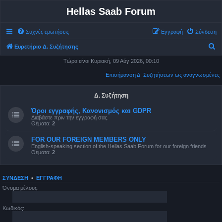
Hellas Saab Forum
Συχνές ερωτήσεις
Εγγραφή
Σύνδεση
Α
Ευρετήριο Δ. Συζήτησης
ν
Τώρα είναι Κυριακή, 09 Αύγ 2026, 00:10
α
Επισήμανση Δ. Συζητήσεων ως αναγνωσμένες
ζ
ή
Δ. Συζήτηση
τ
Όροι εγγραφής, Κανονισμός και GDPR
Διαβάστε πριν την εγγραφή σας.
η
Θέματα:
2
σ
FOR OUR FOREIGN MEMBERS ONLY
η
English-speaking section of the Hellas Saab Forum for our foreign friends
Θέματα:
2
ΣΎΝΔΕΣΗ
•
ΕΓΓΡΑΦΉ
Όνομα μέλους:
Κωδικός: