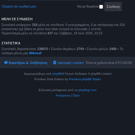
Ξέχασα τον κωδικό μου
Να με θυμάσαι
ΜΈΛΗ ΣΕ ΣΎΝΔΕΣΗ
Συνολικά υπάρχουν
318
μέλη σε σύνδεση: 0 εγγεγραμμένα, 0 με απόκρυψη και 318
επισκέπτες (με βάση τα μέλη που ήταν ενεργά το τελευταίο 1 λεπτό)
Περισσότερα μέλη σε σύνδεση
437
την Σάββατο, 18 Ιούλ 2026, 23:15
ΣΤΑΤΙΣΤΙΚΆ
Συνολικές δημοσιεύσεις
138870
• Σύνολο θεμάτων
2749
• Σύνολο μελών
2485
• Το
νεότερο μέλος μας
Mikenaf
Ευρετήριο Δ. Συζήτησης
Διαγραφή cookies
Όλοι οι χρόνοι είναι
UTC+03:00
Δημιουργήθηκε από
phpBB
® Forum Software © phpBB Limited
Prosilver Dark Edition by
Premium phpBB Styles
Ελληνική μετάφραση από το
phpbbgr.com
Απόρρητο
|
Όροι