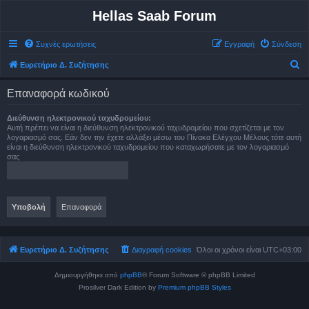
Hellas Saab Forum
Συχνές ερωτήσεις
Εγγραφή
Σύνδεση
Α
Ευρετήριο Δ. Συζήτησης
ν
Επαναφορά κωδικού
α
ζ
Διεύθυνση ηλεκτρονικού ταχυδρομείου:
Αυτή πρέπει να είναι η διεύθυνση ηλεκτρονικού ταχυδρομείου που σχετίζεται με τον
ή
λογαριασμό σας. Εάν δεν την έχετε αλλάξει μέσω του Πίνακα Ελέγχου Μέλους τότε αυτή
είναι η διεύθυνση ηλεκτρονικού ταχυδρομείου που καταχωρήσατε με τον λογαριασμό
τ
σας
η
σ
η
Ευρετήριο Δ. Συζήτησης
Διαγραφή cookies
Όλοι οι χρόνοι είναι
UTC+03:00
Δημιουργήθηκε από
phpBB
® Forum Software © phpBB Limited
Prosilver Dark Edition by
Premium phpBB Styles