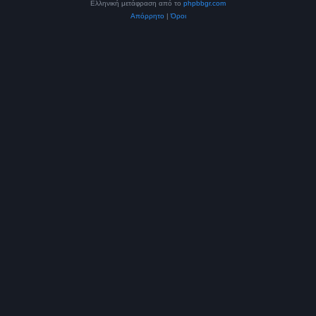
Ελληνική μετάφραση από το
phpbbgr.com
Απόρρητο
|
Όροι