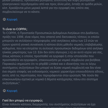
μελών (avatars), προσωπικά μηνύματα, αποστολή και λήψη μηνυμάτων
ηλεκτρονικού ταχυδρομείου από και προς άλλα μέλη, ένταξη σε ομάδα μελών,
κλπ. Χρειάζονται μόνο μερικά λεπτά για την εγγραφή σας οπότε σας
συμβουλεύουμε να το κάνετε.
Κορυφή
Τι είναι το COPPA;
Το COPPA, ή Προστασία Προσωπικών Δεδομένων Ανηλίκων στο Διαδίκτυο,
πράξη του 1998, είναι νόμος που απαιτεί από δικτυακούς τόπους οι οποίοι
μπορούν να συλλέγουν πληροφορίες από ανηλίκους κάτω των 13 ετών να
έχουν γραπτή γονική συναίνεση ή κάποια άλλη μέθοδο νομικής επιβεβαίωσης
κηδεμόνα, που να επιτρέπει τη συλλογή προσωπικών δεδομένων από ανήλικο
ηλικίας μικρότερης των 13. Εάν δεν είστε σίγουρος (-η) αν αυτό ισχύει για σας,
όπως κάποιος ο οποίος προσπαθεί να εγγραφεί ή στην ιστοσελίδα που
προσπαθείτε να εγγραφείτε, επικοινωνήστε με νομικό σύμβουλο για βοήθεια.
Παρακαλώ σημειώστε ότι το phpBB Limited και ο ιδιοκτήτης του εν λόγω
συστήματος συζητήσεων δεν μπορεί να δώσει νομική συμβουλή και δεν είναι
ένα σημείο επαφής για ενδοιασμούς νομικού χαρακτήρα οποιουδήποτε είδους,
εκτός από τις περιπτώσεις που περιγράφονται στην ερώτηση “Με ποιόν θα
επικοινωνήσω σχετικά με νομικά ή θέματα κατάχρησης πάνω στο σύστημα
συζητήσεων;”.
Κορυφή
Γιατί δεν μπορώ να εγγραφώ;
Είναι πιθανόν κάποιος διαχειριστής του συστήματος συζητήσεων να έχει