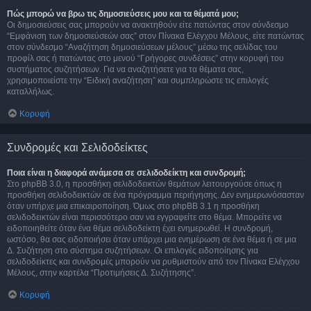
Πώς μπορώ να βρω τις δημοσιεύσεις μου και τα θέματά μου;
Οι δημοσιεύσεις σας μπορούν να ανακτηθούν είτε πατώντας στον σύνδεσμο
“Εμφάνιση των δημοσιεύσεών σας” στον Πίνακα Ελέγχου Μέλους, είτε πατώντας
στον σύνδεσμο “Αναζήτηση δημοσιεύσεων μέλους” μέσω της σελίδας του
προφίλ σας ή πατώντας στο μενού “Γρήγορες συνδέσεις” στην κορυφή του
συστήματος συζητήσεων. Για να αναζητήσετε για τα θέματα σας,
χρησιμοποιείστε την “Ειδική αναζήτηση” και συμπληρώστε τις επιλογές
καταλλήλως.
Κορυφή
Συνδρομές και Σελιδοδείκτες
Ποια είναι η διαφορά ανάμεσα σε σελιδοδείκτη και συνδρομή;
Στο phpBB 3.0, η προσθήκη σελιδοδεικτών θεμάτων λειτουργούσε όπως η
προσθήκη σελιδοδεικτών σε ένα πρόγραμμα περιήγησης. Δεν ενημερωνόσασταν
όταν υπήρχε μια επικαιροποίηση. Όμως στο phpBB 3.1 η προσθήκη
σελιδοδεικτών είναι περισσότερο σαν να εγγραφείτε στο θέμα. Μπορείτε να
ειδοποιηθείτε όταν ένα θέμα σελιδοδείκτη έχει ενημερωθεί. Η συνδρομή,
ωστόσο, θα σας ειδοποιήσει όταν υπάρχει μια ενημέρωση σε ένα θέμα ή σε μια
Δ. Συζήτηση στο σύστημα συζητήσεων. Οι επιλογές ειδοποίησης για
σελιδοδείκτες και συνδρομές μπορούν να ρυθμιστούν από τον Πίνακα Ελέγχου
Μέλους, στην καρτέλα “Προτιμήσεις Δ. Συζήτησης”.
Κορυφή