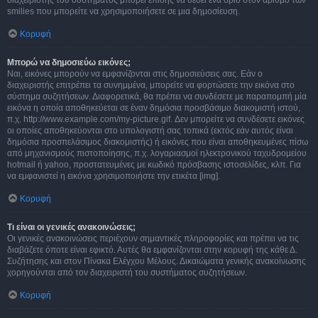
διαχειριστής του συστήματος μπορεί επίσης να θέσει ένα όριο στον αριθμό των
smilies που μπορείτε να χρησιμοποιήσετε σε μια δημοσίευση.
Κορυφή
Μπορώ να δημοσιεύω εικόνες;
Ναι, εικόνες μπορούν να εμφανίζονται στις δημοσιεύσεις σας. Εάν ο
διαχειριστής επιτρέπει τα συνημμένα, μπορείτε να φορτώσετε την εικόνα στο
σύστημα συζητήσεων. Διαφορετικά, θα πρέπει να συνδέσετε με παραπομπή μία
εικόνα η οποία αποθηκεύεται σε έναν δημόσια προσβάσιμο διακομιστή ιστού,
π.χ. http://www.example.com/my-picture.gif. Δεν μπορείτε να συνδέσετε εικόνες
οι οποίες αποθηκεύονται στο υπολογιστή σας τοπικά (εκτός εάν αυτός είναι
δημόσια προσπελάσιμος διακομιστής) ή εικόνες που είναι αποθηκευμένες πίσω
από μηχανισμούς πιστοποίησης, π.χ. λογαριασμοί ηλεκτρονικού ταχυδρομείου
hotmail ή yahoo, προστατευμένες με κωδικό πρόσβασης ιστοσελίδες, κλπ. Για
να εμφανιστεί η εικόνα χρησιμοποιήστε την ετικέτα [img].
Κορυφή
Τι είναι οι γενικές ανακοινώσεις;
Οι γενικές ανακοινώσεις περιέχουν σημαντικές πληροφορίες και πρέπει να τις
διαβάζετε όποτε είναι εφικτό. Αυτές θα εμφανίζονται στην κορυφή της κάθε Δ.
Συζήτησης και στον Πίνακα Ελέγχου Μέλους. Δικαιώματα γενικής ανακοίνωσης
χορηγούνται από τον διαχειριστή του συστήματος συζητήσεων.
Κορυφή