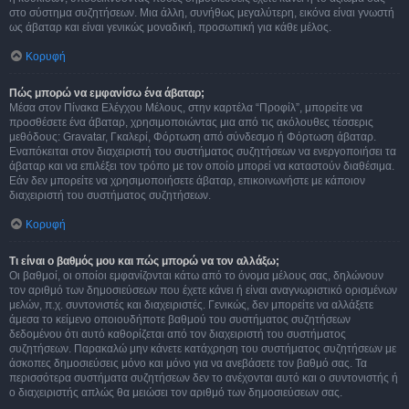
στο σύστημα συζητήσεων. Μια άλλη, συνήθως μεγαλύτερη, εικόνα είναι γνωστή
ως άβαταρ και είναι γενικώς μοναδική, προσωπική για κάθε μέλος.
Κορυφή
Πώς μπορώ να εμφανίσω ένα άβαταρ;
Μέσα στον Πίνακα Ελέγχου Μέλους, στην καρτέλα “Προφίλ”, μπορείτε να
προσθέσετε ένα άβαταρ, χρησιμοποιώντας μια από τις ακόλουθες τέσσερις
μεθόδους: Gravatar, Γκαλερί, Φόρτωση από σύνδεσμο ή Φόρτωση άβαταρ.
Εναπόκειται στον διαχειριστή του συστήματος συζητήσεων να ενεργοποιήσει τα
άβαταρ και να επιλέξει τον τρόπο με τον οποίο μπορεί να καταστούν διαθέσιμα.
Εάν δεν μπορείτε να χρησιμοποιήσετε άβαταρ, επικοινωνήστε με κάποιον
διαχειριστή του συστήματος συζητήσεων.
Κορυφή
Τι είναι ο βαθμός μου και πώς μπορώ να τον αλλάξω;
Οι βαθμοί, οι οποίοι εμφανίζονται κάτω από το όνομα μέλους σας, δηλώνουν
τον αριθμό των δημοσιεύσεων που έχετε κάνει ή είναι αναγνωριστικό ορισμένων
μελών, π.χ. συντονιστές και διαχειριστές. Γενικώς, δεν μπορείτε να αλλάξετε
άμεσα το κείμενο οποιουδήποτε βαθμού του συστήματος συζητήσεων
δεδομένου ότι αυτό καθορίζεται από τον διαχειριστή του συστήματος
συζητήσεων. Παρακαλώ μην κάνετε κατάχρηση του συστήματος συζητήσεων με
άσκοπες δημοσιεύσεις μόνο και μόνο για να ανεβάσετε τον βαθμό σας. Τα
περισσότερα συστήματα συζητήσεων δεν το ανέχονται αυτό και ο συντονιστής ή
ο διαχειριστής απλώς θα μειώσει τον αριθμό των δημοσιεύσεων σας.