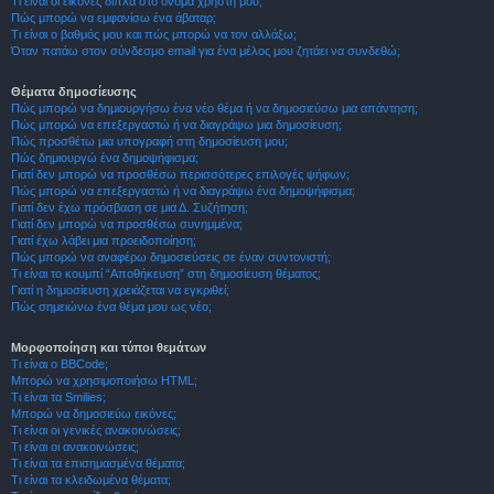
Τι είναι οι εικόνες δίπλα στο όνομα χρήστη μου;
Πώς μπορώ να εμφανίσω ένα άβαταρ;
Τι είναι ο βαθμός μου και πώς μπορώ να τον αλλάξω;
Όταν πατάω στον σύνδεσμο email για ένα μέλος μου ζητάει να συνδεθώ;
Θέματα δημοσίευσης
Πώς μπορώ να δημιουργήσω ένα νέο θέμα ή να δημοσιεύσω μια απάντηση;
Πώς μπορώ να επεξεργαστώ ή να διαγράψω μια δημοσίευση;
Πώς προσθέτω μια υπογραφή στη δημοσίευση μου;
Πώς δημιουργώ ένα δημοψήφισμα;
Γιατί δεν μπορώ να προσθέσω περισσότερες επιλογές ψήφων;
Πώς μπορώ να επεξεργαστώ ή να διαγράψω ένα δημοψήφισμα;
Γιατί δεν έχω πρόσβαση σε μια Δ. Συζήτηση;
Γιατί δεν μπορώ να προσθέσω συνημμένα;
Γιατί έχω λάβει μια προειδοποίηση;
Πώς μπορώ να αναφέρω δημοσιεύσεις σε έναν συντονιστή;
Τι είναι το κουμπί “Αποθήκευση” στη δημοσίευση θέματος;
Γιατί η δημοσίευση χρειάζεται να εγκριθεί;
Πώς σημειώνω ένα θέμα μου ως νέο;
Μορφοποίηση και τύποι θεμάτων
Τι είναι ο BBCode;
Μπορώ να χρησιμοποιήσω HTML;
Τι είναι τα Smilies;
Μπορώ να δημοσιεύω εικόνες;
Τι είναι οι γενικές ανακοινώσεις;
Τι είναι οι ανακοινώσεις;
Τι είναι τα επισημασμένα θέματα;
Τι είναι τα κλειδωμένα θέματα;