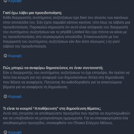
Κορυφή
Γιατί έχω λάβει μια προειδοποίηση;
Κάθε διαχειριστής συστήματος συζητήσεων έχει δικό του σύνολο των κανόνων
στην ιστοσελίδα του. Εάν έχετε παραβεί κάποιο κανόνα, τότε ίσως να λάβατε μια
προειδοποίηση. Παρακαλώ σημειώστε ότι αυτό είναι απόφαση του διαχειριστή
του συστήματος συζητήσεων και το phpBB Limited δεν έχει τίποτα να κάνει με
τις προειδοποιήσεις στη συγκεκριμένη ιστοσελίδα. Επικοινωνήστε με τον
διαχειριστή του συστήματος συζητήσεων εάν δεν είστε σίγουρος (-η) γιατί
λάβατε την προειδοποίηση.
Κορυφή
Πώς μπορώ να αναφέρω δημοσιεύσεις σε έναν συντονιστή;
Εάν ο διαχειριστής του συστήματος συζητήσεων το έχει επιτρέψει, θα πρέπει να
δείτε ένα κουμπί για την αναφορά των δημοσιεύσεων δίπλα στη δημοσίευση
που θέλετε να αναφέρετε. Πατώντας θα καθοδηγηθείτε για τα απαιτούμενα
βήματα για να αναφέρετε τη δημοσίευση.
Κορυφή
Τι είναι το κουμπί “Αποθήκευση” στη δημοσίευση θέματος;
Αυτό σας επιτρέπει να αποθηκεύσετε προσχέδια που πρέπει να συμπληρωθούν
και να υποβληθούν σε μεταγενέστερη ημερομηνία. Για να επαναφορτώσετε ένα
αποθηκευμένο προσχέδιο, επισκεφθείτε τον Πίνακα Ελέγχου Μέλους.
Κορυφή