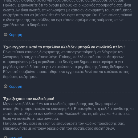
Υπάρχουν διάφοροι λόγοι για τους οποίους αυτό θα μπορούσε να συμβεί.
Πρώτον, βεβαιωθείτε ότι το όνομα μέλους και ο κωδικός πρόσβασής σας είναι
σωστά. Αν είναι σωστά, επικοινωνήστε με κάποιον διαχειριστή του συστήματος
συζητήσεων για να βεβαιωθείτε ότι δεν έχετε απαγορευθεί. Είναι επίσης πιθανό
ο ιδιοκτήτης της ιστοσελίδας να έχει κάποιο σφάλμα στις ρυθμίσεις και να
χρειάζεται να το διορθώσει.
Κορυφή
Έχω εγγραφεί κατά το παρελθόν αλλά δεν μπορώ να συνδεθώ πλέον!
Είναι πιθανό κάποιος διαχειριστής να απενεργοποίησε ή να διέγραψε τον
λογαριασμό σας για κάποιο λόγο. Επίσης, πολλά συστήματα συζητήσεων
απομακρύνουν μέλη περιοδικά που δεν έχουν δημοσιεύσει μηνύματα για
μεγάλο χρονικό διάστημα για να μειώσουν το μέγεθος της βάσης δεδομένων.
Εάν αυτό συμβαίνει, προσπαθήστε να εγγραφείτε ξανά και να εμπλακείτε στις
δημόσιες συζητήσεις.
Κορυφή
Έχω ξεχάσει τον κωδικό μου!
Μην πανικοβάλλεστε! Αν και ο κωδικός πρόσβασής σας δεν μπορεί να
ανακτηθεί, μπορεί εύκολα να επαναφερθεί. Επισκεφθείτε τη σελίδα σύνδεσης και
πατήστε στο
Ξέχασα τον κωδικό μου
. Ακολουθήστε τις οδηγίες και θα είστε σε
θέση να συνδεθείτε πάλι σύντομα.
Ωστόσο, αν δεν είστε σε θέση να επαναφέρετε τον κωδικό πρόσβασής σας,
επικοινωνήστε με κάποιον διαχειριστή του συστήματος συζητήσεων.