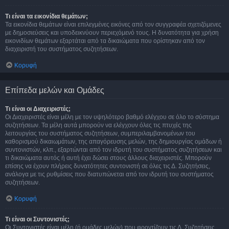
Τι είναι τα εικονίδια θεμάτων;
Τα εικονίδια θεμάτων είναι επιλεγμένες εικόνες από τον συγγραφέα σχετιζόμενες
με δημοσιεύσεις και υποδεικνύουν περιεχόμενό τους. Η δυνατότητα για χρήση
εικονιδίων θεμάτων εξαρτάται από τα δικαιώματα που ορίστηκαν από τον
διαχειριστή του συστήματος συζητήσεων.
Κορυφή
Επίπεδα μελών και Ομάδες
Τι είναι οι Διαχειριστές;
Οι Διαχειριστές είναι μέλη με τον υψηλότερο βαθμό ελέγχου σε όλο το σύστημα
συζητήσεων. Τα μέλη αυτά μπορούν να ελέγχουν όλες τις πτυχές της
λειτουργίας του συστήματος συζητήσεων, συμπεριλαμβανομένων του
καθορισμού δικαιωμάτων, της απαγόρευσης μελών, της δημιουργίας ομάδων ή
συντονιστών, κλπ., εξαρτώνται από τον ιδρυτή του συστήματος συζητήσεων και
τι δικαιώματα αυτός ή αυτή έχει δώσει στους άλλους διαχειριστές. Μπορούν
επίσης να έχουν πλήρεις δυνατότητες συντονιστή σε όλες τις Δ. Συζητήσεις,
ανάλογα με τις ρυθμίσεις που διατυπώνεται από τον ιδρυτή του συστήματος
συζητήσεων.
Κορυφή
Τι είναι οι Συντονιστές;
Οι Συντονιστές είναι μέλη (ή ομάδες μελών) που φροντίζουν τις Δ. Συζητήσεις