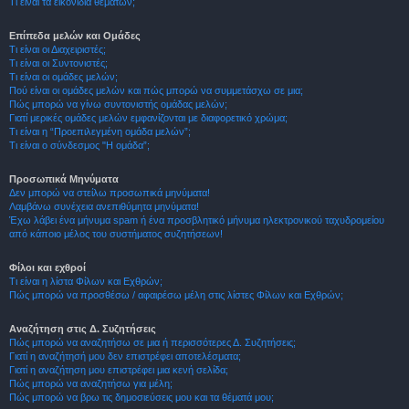
Τι είναι τα εικονίδια θεμάτων;
Επίπεδα μελών και Ομάδες
Τι είναι οι Διαχειριστές;
Τι είναι οι Συντονιστές;
Τι είναι οι ομάδες μελών;
Πού είναι οι ομάδες μελών και πώς μπορώ να συμμετάσχω σε μια;
Πώς μπορώ να γίνω συντονιστής ομάδας μελών;
Γιατί μερικές ομάδες μελών εμφανίζονται με διαφορετικό χρώμα;
Τι είναι η “Προεπιλεγμένη ομάδα μελών”;
Τι είναι ο σύνδεσμος "Η ομάδα”;
Προσωπικά Μηνύματα
Δεν μπορώ να στείλω προσωπικά μηνύματα!
Λαμβάνω συνέχεια ανεπιθύμητα μηνύματα!
Έχω λάβει ένα μήνυμα spam ή ένα προσβλητικό μήνυμα ηλεκτρονικού ταχυδρομείου
από κάποιο μέλος του συστήματος συζητήσεων!
Φίλοι και εχθροί
Τι είναι η λίστα Φίλων και Εχθρών;
Πώς μπορώ να προσθέσω / αφαιρέσω μέλη στις λίστες Φίλων και Εχθρών;
Αναζήτηση στις Δ. Συζητήσεις
Πώς μπορώ να αναζητήσω σε μια ή περισσότερες Δ. Συζητήσεις;
Γιατί η αναζήτησή μου δεν επιστρέφει αποτελέσματα;
Γιατί η αναζήτηση μου επιστρέφει μια κενή σελίδα;
Πώς μπορώ να αναζητήσω για μέλη;
Πώς μπορώ να βρω τις δημοσιεύσεις μου και τα θέματά μου;