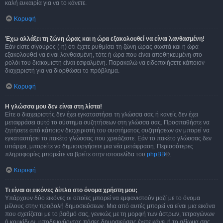
καλή ευκαιρία για να το κάνετε.
Κορυφή
Έχω αλλάξει τη ζώνη ώρας και η ώρα εξακολουθεί να είναι λανθασμένη!
Εάν είστε σίγουρος (-η) ότι έχετε ρυθμίσει τη ζώνη ώρας σωστά και η ώρα
εξακολουθεί να είναι λανθασμένη, τότε ή ώρα που είναι αποθηκευμένη στο
ρολόι του διακομιστή είναι εσφαλμένη. Παρακαλώ να ειδοποιήσετε κάποιον
διαχειριστή για να διορθώσει το πρόβλημα.
Κορυφή
Η γλώσσα μου δεν είναι στη λίστα!
Είτε ο διαχειριστής δεν έχει εγκαταστήσει τη γλώσσα σας ή κανείς δεν έχει
μεταφράσει αυτό το σύστημα συζητήσεων στη γλώσσα σας. Προσπαθήστε να
ζητήσετε από κάποιον διαχειριστή του συστήματος συζητήσεων αν μπορεί να
εγκαταστήσει το πακέτο γλώσσας που χρειάζεστε. Εάν το πακέτο γλώσσας δεν
υπάρχει, μπορείτε να δημιουργήσετε μια νέα μετάφραση. Περισσότερες
πληροφορίες μπορείτε να βρείτε στην ιστοσελίδα του
phpBB
®.
Κορυφή
Τι είναι οι εικόνες δίπλα στο όνομα χρήστη μου;
Υπάρχουν δύο εικόνες οι οποίες μπορεί να εμφανιστούν μαζί με το όνομα
μέλους στην προβολή δημοσιεύσεων. Μια από αυτές μπορεί να είναι μια εικόνα
που σχετίζεται με το βαθμό σας, γενικώς με τη μορφή των άστρων, τετραγώνων
ή κουκίδων, υποδεικνύοντας πόσες δημοσιεύσεις έχετε κάνει ή το αξίωμα σας