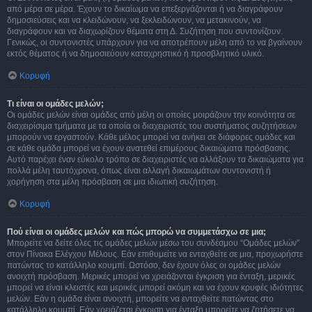
από μέρα σε μέρα. Έχουν το δικαίωμα να επεξεργάζονται ή να διαγράφουν
δημοσιεύσεις και να κλειδώνουν, να ξεκλειδώνουν, να μετακινούν, να
διαγράφουν και να διαχωρίζουν θέματα στη Δ. Συζήτηση που συντονίζουν.
Γενικώς, οι συντονιστές υπάρχουν για να αποτρέπουν μέλη από το να βγαίνουν
εκτός θέματος ή να δημοσιεύουν καταχρηστικό ή προσβλητικό υλικό.
Κορυφή
Τι είναι οι ομάδες μελών;
Οι ομάδες μελών είναι ομάδες από μέλη οι οποίες μοιράζουν την κοινότητα σε
διαχειρίσιμα τμήματα με τα οποία οι διαχειριστές του συστήματος συζητήσεων
μπορούν να εργαστούν. Κάθε μέλος μπορεί να ανήκει σε διάφορες ομάδες και
σε κάθε ομάδα μπορεί να έχουν ανατεθεί επιμέρους δικαιώματα πρόσβασης.
Αυτό παρέχει έναν εύκολο τρόπο σε διαχειριστές να αλλάξουν τα δικαιώματα για
πολλά μέλη ταυτόχρονα, όπως είναι αλλαγή δικαιωμάτων συντονιστή ή
χορήγηση στα μέλη πρόσβαση σε μια ιδιωτική συζήτηση.
Κορυφή
Πού είναι οι ομάδες μελών και πώς μπορώ να συμμετάσχω σε μια;
Μπορείτε να δείτε όλες τις ομάδες μελών μέσω του συνδέσμου “Ομάδες μελών”
στον Πίνακα Ελέγχου Μέλους. Εάν επιθυμείτε να ενταχθείτε σε μια, προχωρήστε
πατώντας το κατάλληλο κουμπί. Ωστόσο, δεν έχουν όλες οι ομάδες μελών
ανοιχτή πρόσβαση. Μερικές μπορεί να χρειάζονται έγκριση για ένταξη, μερικές
μπορεί να είναι κλειστές και μερικές μπορεί ακόμη και να έχουν κρυφές ιδιότητες
μελών. Εάν η ομάδα είναι ανοιχτή, μπορείτε να ενταχθείτε πατώντας στο
κατάλληλο κουμπί. Εάν χρειάζεται έγκριση για ένταξη μπορείτε να ζητήσετε να