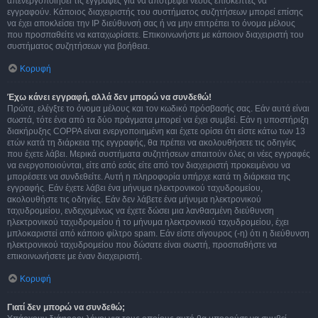
απενεργοποιήσει τις εγγραφές για να αποτρέψει νέους επισκέπτες να
εγγραφούν. Κάποιος διαχειριστής του συστήματος συζητήσεων μπορεί επίσης
να έχει αποκλείσει την IP διεύθυνσή σας ή να μην επιτρέπει το όνομα μέλους
που προσπαθείτε να καταχωρίσετε. Επικοινωνήστε με κάποιον διαχειριστή του
συστήματος συζητήσεων για βοήθεια.
Κορυφή
Έχω κάνει εγγραφή, αλλά δεν μπορώ να συνδεθώ!
Πρώτα, ελέγξτε το όνομα μέλους και τον κωδικό πρόσβασής σας. Εάν αυτά είναι
σωστά, τότε ένα από τα δύο πράγματα μπορεί να έχει συμβεί. Εάν η υποστήριξη
διακήρυξης COPPA είναι ενεργοποιημένη και έχετε ορίσει ότι είστε κάτω των 13
ετών κατά τη διάρκεια της εγγραφής, θα πρέπει να ακολουθήσετε τις οδηγίες
που έχετε λάβει. Μερικά συστήματα συζητήσεων απαιτούν όλες οι νέες εγγραφές
να ενεργοποιούνται, είτε από εσάς είτε από τον διαχειριστή προκειμένου να
μπορέσετε να συνδεθείτε. Αυτή η πληροφορία υπήρχε κατά τη διάρκεια της
εγγραφής. Εάν έχετε λάβει ένα μήνυμα ηλεκτρονικού ταχυδρομείου,
ακολουθήστε τις οδηγίες. Εάν δεν λάβετε ένα μήνυμα ηλεκτρονικού
ταχυδρομείου, ενδεχομένως να έχετε δώσει μια λανθασμένη διεύθυνση
ηλεκτρονικού ταχυδρομείου ή το μήνυμα ηλεκτρονικού ταχυδρομείου, έχει
μπλοκαριστεί από κάποιο φίλτρο spam. Εάν είστε σίγουρος (-η) ότι η διεύθυνση
ηλεκτρονικού ταχυδρομείου που δώσατε είναι σωστή, προσπαθήστε να
επικοινωνήσετε με έναν διαχειριστή.
Κορυφή
Γιατί δεν μπορώ να συνδεθώ;