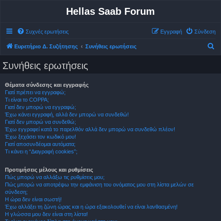
Hellas Saab Forum
Συχνές ερωτήσεις
Εγγραφή
Σύνδεση
Α
Ευρετήριο Δ. Συζήτησης
Συνήθεις ερωτήσεις
ν
Συνήθεις ερωτήσεις
α
ζ
Θέματα σύνδεσης και εγγραφής
Γιατί πρέπει να εγγραφώ;
ή
Τι είναι το COPPA;
τ
Γιατί δεν μπορώ να εγγραφώ;
Έχω κάνει εγγραφή, αλλά δεν μπορώ να συνδεθώ!
η
Γιατί δεν μπορώ να συνδεθώ;
σ
Έχω εγγραφεί κατά το παρελθόν αλλά δεν μπορώ να συνδεθώ πλέον!
Έχω ξεχάσει τον κωδικό μου!
η
Γιατί αποσυνδέομαι αυτόματα;
Τι κάνει η “Διαγραφή cookies”;
Προτιμήσεις μέλους και ρυθμίσεις
Πώς μπορώ να αλλάξω τις ρυθμίσεις μου;
Πώς μπορώ να αποτρέψω την εμφάνιση του ονόματος μου στη λίστα μελών σε
σύνδεση;
Η ώρα δεν είναι σωστή!
Έχω αλλάξει τη ζώνη ώρας και η ώρα εξακολουθεί να είναι λανθασμένη!
Η γλώσσα μου δεν είναι στη λίστα!