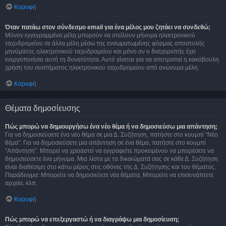
Κορυφή
Όταν πατάω στον σύνδεσμο email για ένα μέλος μου ζητάει να συνδεθώ;
Μόνον εγγεγραμμένα μέλη μπορούν να στείλουν μήνυμα ηλεκτρονικού
ταχυδρομείου σε άλλα μέλη μέσω της ενσωματωμένης φόρμας αποστολής
μηνύματος ηλεκτρονικού ταχυδρομείου και μόνο αν ο διαχειριστής έχει
ενεργοποιήσει αυτή τη δυνατότητα. Αυτό γίνεται για να αποτραπεί η κακόβουλη
χρήση του συστήματος ηλεκτρονικού ταχυδρομείου από ανώνυμα μέλη.
Κορυφή
Θέματα δημοσίευσης
Πώς μπορώ να δημιουργήσω ένα νέο θέμα ή να δημοσιεύσω μια απάντηση;
Για να δημοσιεύσετε ένα νέο θέμα σε μια Δ. Συζήτηση, πατήστε στο κουμπί “Νέο
θέμα”. Για να δημοσιεύσετε μια απάντηση σε ένα θέμα, πατήστε στο κουμπί
“Απάντηση”. Μπορεί να χρειαστεί να εγγραφείτε προκειμένου να μπορέσετε να
δημοσιεύσετε ένα μήνυμα. Μια λίστα με τα δικαιώματά σας σε κάθε Δ. Συζήτηση
είναι διαθέσιμη στο κάτω μέρος στις οθόνες της Δ. Συζήτησης και του θέματος.
Παράδειγμα: Μπορείτε να δημοσιεύετε νέα θέματα, Μπορείτε να επισυνάπτετε
αρχεία, κλπ.
Κορυφή
Πώς μπορώ να επεξεργαστώ ή να διαγράψω μια δημοσίευση;