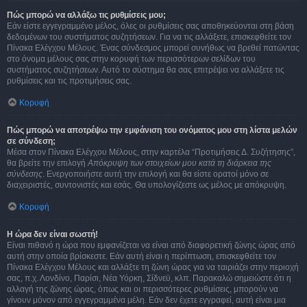
Πώς μπορώ να αλλάξω τις ρυθμίσεις μου;
Εάν είστε εγγεγραμμένο μέλος, όλες οι ρυθμίσεις σας αποθηκεύονται στη βάση
δεδομένων του συστήματος συζητήσεων. Για να τις αλλάξετε, επισκεφθείτε τον
Πίνακα Ελέγχου Μέλους. Ένας σύνδεσμος μπορεί συνήθως να βρεθεί πατώντας
στο όνομα μέλους σας στην κορυφή των περισσότερων σελίδων του
συστήματος συζητήσεων. Αυτό το σύστημα θα σας επιτρέψει να αλλάξετε τις
ρυθμίσεις και τις προτιμήσεις σας.
Κορυφή
Πώς μπορώ να αποτρέψω την εμφάνιση του ονόματος μου στη λίστα μελών
σε σύνδεση;
Μέσα στον Πίνακα Ελέγχου Μέλους, στην καρτέλα “Προτιμήσεις Δ. Συζήτησης”,
θα βρείτε την επιλογή
Απόκρυψη των στοιχείων μου κατά τη διάρκεια της
σύνδεσης
. Ενεργοποιήστε αυτή την επιλογή και θα είστε ορατοί μόνο σε
διαχειριστές, συντονιστές και εσάς. Θα υπολογίζεστε ως μέλος με απόκρυψη.
Κορυφή
Η ώρα δεν είναι σωστή!
Είναι πιθανό η ώρα που εμφανίζεται να είναι από διαφορετική ζώνης ώρας από
αυτή στην οποία βρίσκεστε. Εάν αυτή είναι η περίπτωση, επισκεφθείτε τον
Πίνακα Ελέγχου Μέλους και αλλάξτε τη ζώνη ώρας για να ταιριάζει στην περιοχή
σας, π.χ. Λονδίνο, Παρίσι, Νέα Υόρκη, Σίδνεϋ, κλπ. Παρακαλώ σημειώστε ότι η
αλλαγή της ζώνης ώρας, όπως και οι περισσότερες ρυθμίσεις, μπορούν να
γίνουν μόνον από εγγεγραμμένα μέλη. Εάν δεν έχετε εγγραφεί, αυτή είναι μια