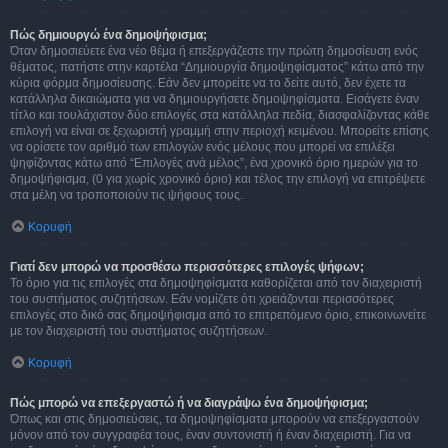
Πώς δημιουργώ ένα δημοψήφισμα;
Όταν δημοσιεύετε ένα νέο θέμα ή επεξεργάζεστε την πρώτη δημοσίευση ενός
θέματος, πατήστε στην καρτέλα “Δημιουργία δημοψηφίσματος” κάτω από την
κύρια φόρμα δημοσίευσης. Εάν δεν μπορείτε να το δείτε αυτό, δεν έχετε τα
κατάλληλα δικαιώματα για να δημιουργήσετε δημοψηφίσματα. Εισάγετε έναν
τίτλο και τουλάχιστον δύο επιλογές στα κατάλληλα πεδία, διασφαλίζοντας κάθε
επιλογή να είναι σε ξεχωριστή γραμμή στην περιοχή κειμένου. Μπορείτε επίσης
να ορίσετε τον αριθμό των επιλογών ενός μέλους που μπορεί να επιλέξει
ψηφίζοντας κάτω από “Επιλογές ανά μέλος”, ένα χρονικό όριο ημερών για το
δημοψήφισμα, (0 για χωρίς χρονικό όριο) και τέλος την επιλογή να επιτρέψετε
στα μέλη να τροποποιούν τις ψήφους τους.
Κορυφή
Γιατί δεν μπορώ να προσθέσω περισσότερες επιλογές ψήφων;
Το όριο για τις επιλογές στα δημοψηφίσματα καθορίζεται από τον διαχειριστή
του συστήματος συζητήσεων. Εάν νομίζετε ότι χρειάζονται περισσότερες
επιλογές στο δικό σας δημοψήφισμα από το επιτρεπόμενο όριο, επικοινωνείτε
με τον διαχειριστή του συστήματος συζητήσεων.
Κορυφή
Πώς μπορώ να επεξεργαστώ ή να διαγράψω ένα δημοψήφισμα;
Όπως και στις δημοσιεύσεις, τα δημοψηφίσματα μπορούν να επεξεργαστούν
μόνον από τον συγγραφέα τους, έναν συντονιστή ή έναν διαχειριστή. Για να