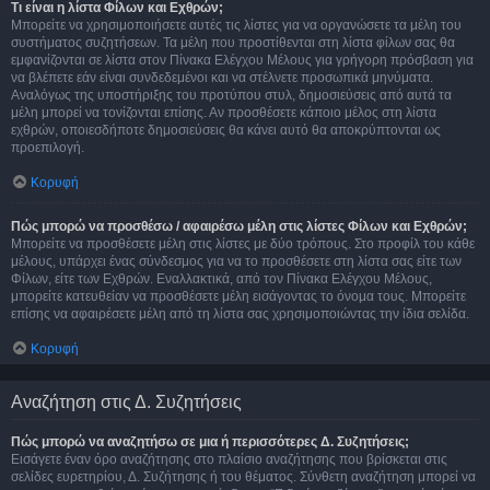
Τι είναι η λίστα Φίλων και Εχθρών;
Μπορείτε να χρησιμοποιήσετε αυτές τις λίστες για να οργανώσετε τα μέλη του
συστήματος συζητήσεων. Τα μέλη που προστίθενται στη λίστα φίλων σας θα
εμφανίζονται σε λίστα στον Πίνακα Ελέγχου Μέλους για γρήγορη πρόσβαση για
να βλέπετε εάν είναι συνδεδεμένοι και να στέλνετε προσωπικά μηνύματα.
Αναλόγως της υποστήριξης του προτύπου στυλ, δημοσιεύσεις από αυτά τα
μέλη μπορεί να τονίζονται επίσης. Αν προσθέσετε κάποιο μέλος στη λίστα
εχθρών, οποιεσδήποτε δημοσιεύσεις θα κάνει αυτό θα αποκρύπτονται ως
προεπιλογή.
Κορυφή
Πώς μπορώ να προσθέσω / αφαιρέσω μέλη στις λίστες Φίλων και Εχθρών;
Μπορείτε να προσθέσετε μέλη στις λίστες με δύο τρόπους. Στο προφίλ του κάθε
μέλους, υπάρχει ένας σύνδεσμος για να το προσθέσετε στη λίστα σας είτε των
Φίλων, είτε των Εχθρών. Εναλλακτικά, από τον Πίνακα Ελέγχου Μέλους,
μπορείτε κατευθείαν να προσθέσετε μέλη εισάγοντας το όνομα τους. Μπορείτε
επίσης να αφαιρέσετε μέλη από τη λίστα σας χρησιμοποιώντας την ίδια σελίδα.
Κορυφή
Αναζήτηση στις Δ. Συζητήσεις
Πώς μπορώ να αναζητήσω σε μια ή περισσότερες Δ. Συζητήσεις;
Εισάγετε έναν όρο αναζήτησης στο πλαίσιο αναζήτησης που βρίσκεται στις
σελίδες ευρετηρίου, Δ. Συζήτησης ή του θέματος. Σύνθετη αναζήτηση μπορεί να