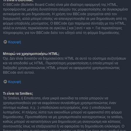
Τι είναι ο BBCode;
Ο BBCode (Bulletin Board Code) είναι μία ιδιαίτερη εφαρμογή της HTML,
προσφέροντας μεγάλη δυνατότητα ελέγχου της μορφοποίησης σε συγκεκριμένα
αντικείμενα σε μια δημοσίευση. Η χρήση του BBCode χορηγείται από τον
διαχειριστή, αλλά μπορεί επίσης να απενεργοποιηθεί σε μια δημοσίευση από τη
φόρμα υποβολής μηνύματος. Ο BBCode έχει παρόμοια σύνταξη με την HTML,
αλλά οι εντολές περικλείονται σε αγκύλες [ και ] αντί < και >. Για περισσότερες
πληροφορίες για τον BBCode δείτε τον οδηγό από τη φόρμα δημοσίευσης.
Κορυφή
Μπορώ να χρησιμοποιήσω HTML;
Όχι. Δεν είναι δυνατόν να δημοσιεύσετε HTML σε αυτό το σύστημα συζητήσεων
και να αποδοθεί ως HTML. Περισσότερη μορφοποίηση η οποία μπορεί να
διεξαχθεί χρησιμοποιώντας HTML μπορεί να εφαρμοστεί χρησιμοποιώντας
BBCode αντί αυτού.
Κορυφή
Τι είναι τα Smilies;
Τα Smilies, ή Emoticons, είναι μικρά εικονίδια τα οποία μπορούν να
χρησιμοποιηθούν για να εκφράσουν συναίσθημα χρησιμοποιώντας έναν
σύντομο κώδικα, π.χ. :) υποδηλώνει ευτυχισμένος, ενώ :( υποδηλώνει
λυπημένος. Η πλήρης λίστα των εικονιδίων μπορεί να εμφανιστεί στη φόρμα
δημοσίευσης. Προσπαθήστε να μη χρησιμοποιείτε καταχρηστικώς τα smilies,
καθώς μπορεί να καταστήσουν μια δημοσίευση μη αναγνώσιμη και κάποιος
συντονιστής ίσως να επεξεργαστεί ή να αφαιρέσει τη δημοσίευση ολόκληρη. Ο