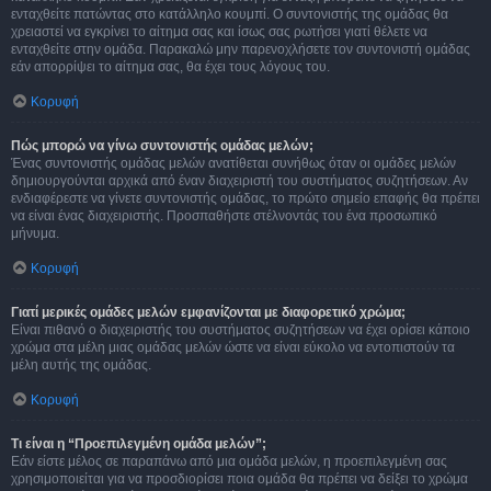
ενταχθείτε πατώντας στο κατάλληλο κουμπί. Ο συντονιστής της ομάδας θα
χρειαστεί να εγκρίνει το αίτημα σας και ίσως σας ρωτήσει γιατί θέλετε να
ενταχθείτε στην ομάδα. Παρακαλώ μην παρενοχλήσετε τον συντονιστή ομάδας
εάν απορρίψει το αίτημα σας, θα έχει τους λόγους του.
Κορυφή
Πώς μπορώ να γίνω συντονιστής ομάδας μελών;
Ένας συντονιστής ομάδας μελών ανατίθεται συνήθως όταν οι ομάδες μελών
δημιουργούνται αρχικά από έναν διαχειριστή του συστήματος συζητήσεων. Αν
ενδιαφέρεστε να γίνετε συντονιστής ομάδας, το πρώτο σημείο επαφής θα πρέπει
να είναι ένας διαχειριστής. Προσπαθήστε στέλνοντάς του ένα προσωπικό
μήνυμα.
Κορυφή
Γιατί μερικές ομάδες μελών εμφανίζονται με διαφορετικό χρώμα;
Είναι πιθανό ο διαχειριστής του συστήματος συζητήσεων να έχει ορίσει κάποιο
χρώμα στα μέλη μιας ομάδας μελών ώστε να είναι εύκολο να εντοπιστούν τα
μέλη αυτής της ομάδας.
Κορυφή
Τι είναι η “Προεπιλεγμένη ομάδα μελών”;
Εάν είστε μέλος σε παραπάνω από μια ομάδα μελών, η προεπιλεγμένη σας
χρησιμοποιείται για να προσδιορίσει ποια ομάδα θα πρέπει να δείξει το χρώμα