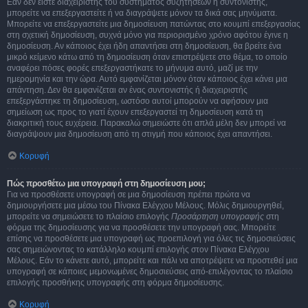
Εάν δεν είστε διαχειριστής του συστήματος συζητήσεων ή συντονιστής,
μπορείτε να επεξεργαστείτε ή να διαγράψετε μόνον τα δικά σας μηνύματα.
Μπορείτε να επεξεργαστείτε μια δημοσίευση πατώντας στο κουμπί επεξεργασίας
στη σχετική δημοσίευση, συχνά μόνο για περιορισμένο χρόνο αφότου έγινε η
δημοσίευση. Αν κάποιος έχει ήδη απαντήσει στη δημοσίευση, θα βρείτε ένα
μικρό κείμενο κάτω από τη δημοσίευση όταν επιστρέψετε στο θέμα, το οποίο
αναφέρει πόσες φορές επεξεργαστήκατε το μήνυμα αυτό, μαζί με την
ημερομηνία και την ώρα. Αυτό εμφανίζεται μόνον όταν κάποιος έχει κάνει μια
απάντηση. Δεν θα εμφανίζεται αν ένας συντονιστής ή διαχειριστής
επεξεργάστηκε τη δημοσίευση, ωστόσο αυτοί μπορούν να αφήσουν μια
σημείωση ως προς το γιατί έχουν επεξεργαστεί τη δημοσίευση κατά τη
διακριτική τους ευχέρεια. Παρακαλώ σημειώστε ότι απλά μέλη δεν μπορεί να
διαγράψουν μια δημοσίευση από τη στιγμή που κάποιος έχει απαντήσει.
Κορυφή
Πώς προσθέτω μια υπογραφή στη δημοσίευση μου;
Για να προσθέσετε υπογραφή σε μια δημοσίευση πρέπει πρώτα να
δημιουργήσετε μια μέσω του Πίνακα Ελέγχου Μέλους. Μόλις δημιουργηθεί,
μπορείτε να σημειώσετε το πλαίσιο επιλογής
Προσάρτηση υπογραφής
στη
φόρμα της δημοσίευσης για να προσθέσετε την υπογραφή σας. Μπορείτε
επίσης να προσθέσετε μια υπογραφή ως προεπιλογή για όλες τις δημοσιεύσεις
σας σημειώνοντας το κατάλληλο κουμπί επιλογής στον Πίνακα Ελέγχου
Μέλους. Εάν το κάνετε αυτό, μπορείτε και πάλι να αποτρέψετε να προστεθεί μια
υπογραφή σε κάποιες μεμονωμένες δημοσιεύσεις από-επιλέγοντας το πλαίσιο
επιλογής προσθήκης υπογραφής στη φόρμα δημοσίευσης.
Κορυφή