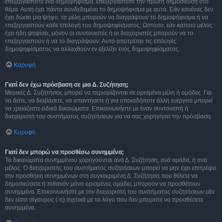
επεξεργαστείτε ένα δημοψήφισμα, επεξεργαστείτε την πρώτη δημοσίευση στο
θέμα. Αυτή έχει πάντα συνδεδεμένο το δημοψήφισμα με αυτό. Εάν κανένας δεν
έχει δώσει μια ψήφο, τα μέλη μπορούν να διαγράψουν το δημοψήφισμα ή να
επεξεργαστούν κάθε επιλογή του δημοψηφίσματος. Ωστόσο, εάν κάποιο μέλος
έχει ήδη ψηφίσει, μόνον οι συντονιστές ή οι διαχειριστές μπορούν να το
επεξεργαστούν ή να το διαγράψουν. Αυτό αποτρέπει τις επιλογές
δημοψηφίσματος να αλλαχθούν εν εξελίξει ενός δημοψηφίσματος.
Κορυφή
Γιατί δεν έχω πρόσβαση σε μια Δ. Συζήτηση;
Μερικές Δ. Συζητήσεις μπορεί να περιορίζονται σε ορισμένα μέλη ή ομάδες. Για
να δείτε, να διαβάσετε, να απαντήσετε ή για οποιαδήποτε άλλη ενέργεια μπορεί
να χρειάζεστε ειδικά δικαιώματα. Επικοινωνήστε με έναν συντονιστή ή
διαχειριστή του συστήματος συζητήσεων για να σας χορηγήσει την πρόσβαση.
Κορυφή
Γιατί δεν μπορώ να προσθέσω συνημμένα;
Τα δικαιώματα συνημμένου χορηγούνται ανά Δ. Συζήτηση, ανά ομάδα, ή ανά
μέλος. Ο διαχειριστής του συστήματος συζητήσεων μπορεί να μην έχει επιτρέψει
την προσθήκη συνημμένων στη συγκεκριμένη Δ. Συζήτηση που θέλετε να
δημοσιεύσετε ή πιθανόν μόνο ορισμένες ομάδες μπορούν να προσθέτουν
συνημμένα. Επικοινωνήστε με τον διαχειριστή του συστήματος συζητήσεων εάν
δεν είστε σίγουρος (-η) σχετικά με το λόγο που δεν μπορείτε να προσθέσετε
συνημμένα.