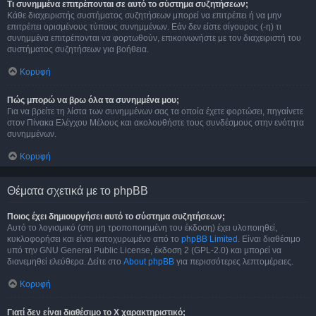
Τι συνημμένα επιτρέπονται σε αυτό το σύστημα συζητήσεων;
Κάθε διαχειριστής συστήματος συζητήσεων μπορεί να επιτρέπει ή να μην
επιτρέπει ορισμένους τύπους συνημμένων. Εάν δεν είστε σίγουρος (-η) τι
συνημμένα επιτρέπονται να φορτωθούν, επικοινωνήστε με τον διαχειριστή του
συστήματος συζητήσεων για βοήθεια.
Κορυφή
Πώς μπορώ να βρω όλα τα συνημμένα μου;
Για να βρείτε τη λίστα των συνημμένων σας τα οποία έχετε φορτώσει, πηγαίνετε
στον Πίνακα Ελέγχου Μέλους και ακολουθήστε τους συνδέσμους στην ενότητα
συνημμένων.
Κορυφή
Θέματα σχετικά με το phpBB
Ποιος έχει δημιουργήσει αυτό το σύστημα συζητήσεων;
Αυτό το λογισμικό (στη μη τροποποιημένη του έκδοση) έχει υλοποιηθεί,
κυκλοφορήσει και είναι κατοχυρωμένο από το
phpBB Limited
. Είναι διαθέσιμο
υπό την GNU General Public License, έκδοση 2 (GPL-2.0) και μπορεί να
διανεμηθεί ελεύθερα. Δείτε στο
About phpBB
για περισσότερες λεπτομέρειες.
Κορυφή
Γιατί δεν είναι διαθέσιμο το Χ χαρακτηριστικό;