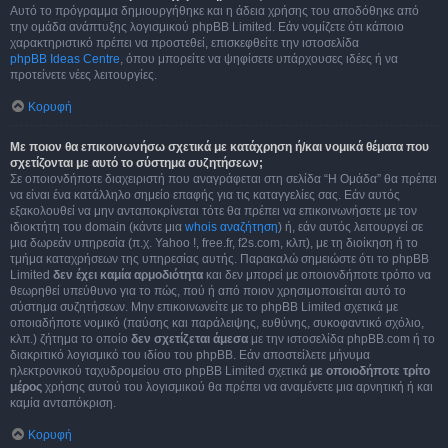
Αυτό το πρόγραμμα δημιουργήθηκε και η άδεια χρήσης του αποδόθηκε από
την ομάδα ανάπτυξης λογισμικού phpBB Limited. Εάν νομίζετε ότι κάποιο
χαρακτηριστικό πρέπει να προστεθεί, επισκεφθείτε την ιστοσελίδα
phpBB Ideas Centre
, όπου μπορείτε να ψηφίσετε υπάρχουσες ιδέες ή να
προτείνετε νέες λειτουργίες.
Κορυφή
Με ποιον θα επικοινωνήσω σχετικά με κατάχρηση ή/και νομικά θέματα που
σχετίζονται με αυτό το σύστημα συζητήσεων;
Σε οποιονδήποτε διαχειριστή που αναγράφεται στη σελίδα “Η Ομάδα” θα πρέπει
να είναι ένα κατάλληλο σημείο επαφής για τις καταγγελίες σας. Εάν αυτός
εξακολουθεί να μην ανταποκρίνεται τότε θα πρέπει να επικοινωνήσετε με τον
ιδιοκτήτη του domain (κάντε μια
whois αναζήτηση
) ή, εάν αυτός λειτουργεί σε
μια δωρεάν υπηρεσία (π.χ. Yahoo !, free.fr, f2s.com, κλπ), με τη διοίκηση ή το
τμήμα καταχρήσεων της υπηρεσίας αυτής. Παρακαλώ σημειώστε ότι το phpBB
Limited
δεν έχει καμία αρμοδιότητα
και δεν μπορεί με οποιονδήποτε τρόπο να
θεωρηθεί υπεύθυνο για το πώς, πού ή από ποιον χρησιμοποιείται αυτό το
σύστημα συζητήσεων. Μην επικοινωνείτε με το phpBB Limited σχετικά με
οποιαδήποτε νομικό (παύσης και παράλειψης, ευθύνης, συκοφαντικό σχόλιο,
κλπ.) ζήτημα το οποίο
δεν σχετίζεται άμεσα
με την ιστοσελίδα phpBB.com ή το
διακριτικό λογισμικό του ιδίου του phpBB. Εάν αποστείλετε μήνυμα
ηλεκτρονικού ταχυδρομείου στο phpBB Limited σχετικά
με οποιοδήποτε τρίτο
μέρος
χρήσης αυτού του λογισμικού θα πρέπει να αναμένετε μια αρνητική ή και
καμία ανταπόκριση.
Κορυφή