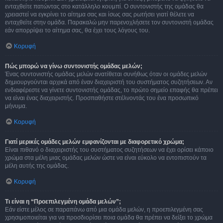
ενταχθείτε πατώντας στο κατάλληλο κουμπί. Ο συντονιστής της ομάδας θα
χρειαστεί να εγκρίνει το αίτημα σας και ίσως σας ρωτήσει γιατί θέλετε να
ενταχθείτε στην ομάδα. Παρακαλώ μην παρενοχλήσετε τον συντονιστή ομάδας
εάν απορρίψει το αίτημα σας, θα έχει τους λόγους του.
Κορυφή
Πώς μπορώ να γίνω συντονιστής ομάδας μελών;
Ένας συντονιστής ομάδας μελών ανατίθεται συνήθως όταν οι ομάδες μελών
δημιουργούνται αρχικά από έναν διαχειριστή του συστήματος συζητήσεων. Αν
ενδιαφέρεστε να γίνετε συντονιστής ομάδας, το πρώτο σημείο επαφής θα πρέπει
να είναι ένας διαχειριστής. Προσπαθήστε στέλνοντάς του ένα προσωπικό
μήνυμα.
Κορυφή
Γιατί μερικές ομάδες μελών εμφανίζονται με διαφορετικό χρώμα;
Είναι πιθανό ο διαχειριστής του συστήματος συζητήσεων να έχει ορίσει κάποιο
χρώμα στα μέλη μιας ομάδας μελών ώστε να είναι εύκολο να εντοπιστούν τα
μέλη αυτής της ομάδας.
Κορυφή
Τι είναι η “Προεπιλεγμένη ομάδα μελών”;
Εάν είστε μέλος σε παραπάνω από μια ομάδα μελών, η προεπιλεγμένη σας
χρησιμοποιείται για να προσδιορίσει ποια ομάδα θα πρέπει να δείξει το χρώμα