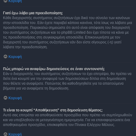
Κορυφή
Γιατί έχω λάβει μια προειδοποίηση;
Κάθε διαχειριστής συστήματος συζητήσεων έχει δικό του σύνολο των κανόνων
στην ιστοσελίδα του. Εάν έχετε παραβεί κάποιο κανόνα, τότε ίσως να λάβατε μια
προειδοποίηση. Παρακαλώ σημειώστε ότι αυτό είναι απόφαση του διαχειριστή
του συστήματος συζητήσεων και το phpBB Limited δεν έχει τίποτα να κάνει με
τις προειδοποιήσεις στη συγκεκριμένη ιστοσελίδα. Επικοινωνήστε με τον
διαχειριστή του συστήματος συζητήσεων εάν δεν είστε σίγουρος (-η) γιατί
λάβατε την προειδοποίηση.
Κορυφή
Πώς μπορώ να αναφέρω δημοσιεύσεις σε έναν συντονιστή;
Εάν ο διαχειριστής του συστήματος συζητήσεων το έχει επιτρέψει, θα πρέπει να
δείτε ένα κουμπί για την αναφορά των δημοσιεύσεων δίπλα στη δημοσίευση
που θέλετε να αναφέρετε. Πατώντας θα καθοδηγηθείτε για τα απαιτούμενα
βήματα για να αναφέρετε τη δημοσίευση.
Κορυφή
Τι είναι το κουμπί “Αποθήκευση” στη δημοσίευση θέματος;
Αυτό σας επιτρέπει να αποθηκεύσετε προσχέδια που πρέπει να συμπληρωθούν
και να υποβληθούν σε μεταγενέστερη ημερομηνία. Για να επαναφορτώσετε ένα
αποθηκευμένο προσχέδιο, επισκεφθείτε τον Πίνακα Ελέγχου Μέλους.
Κορυφή