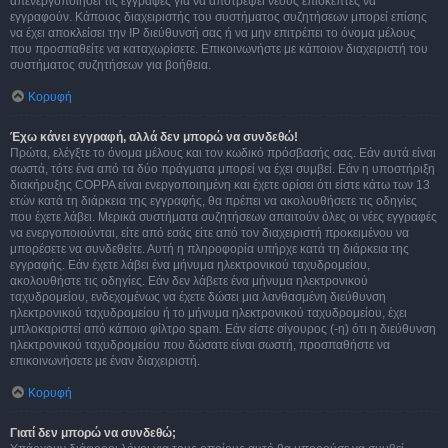
απενεργοποιήσει τις εγγραφές για να αποτρέψει νέους επισκέπτες να
εγγραφούν. Κάποιος διαχειριστής του συστήματος συζητήσεων μπορεί επίσης
να έχει αποκλείσει την IP διεύθυνσή σας ή να μην επιτρέπει το όνομα μέλους
που προσπαθείτε να καταχωρίσετε. Επικοινωνήστε με κάποιον διαχειριστή του
συστήματος συζητήσεων για βοήθεια.
Κορυφή
Έχω κάνει εγγραφή, αλλά δεν μπορώ να συνδεθώ!
Πρώτα, ελέγξτε το όνομα μέλους και τον κωδικό πρόσβασής σας. Εάν αυτά είναι
σωστά, τότε ένα από τα δύο πράγματα μπορεί να έχει συμβεί. Εάν η υποστήριξη
διακήρυξης COPPA είναι ενεργοποιημένη και έχετε ορίσει ότι είστε κάτω των 13
ετών κατά τη διάρκεια της εγγραφής, θα πρέπει να ακολουθήσετε τις οδηγίες
που έχετε λάβει. Μερικά συστήματα συζητήσεων απαιτούν όλες οι νέες εγγραφές
να ενεργοποιούνται, είτε από εσάς είτε από τον διαχειριστή προκειμένου να
μπορέσετε να συνδεθείτε. Αυτή η πληροφορία υπήρχε κατά τη διάρκεια της
εγγραφής. Εάν έχετε λάβει ένα μήνυμα ηλεκτρονικού ταχυδρομείου,
ακολουθήστε τις οδηγίες. Εάν δεν λάβετε ένα μήνυμα ηλεκτρονικού
ταχυδρομείου, ενδεχομένως να έχετε δώσει μια λανθασμένη διεύθυνση
ηλεκτρονικού ταχυδρομείου ή το μήνυμα ηλεκτρονικού ταχυδρομείου, έχει
μπλοκαριστεί από κάποιο φίλτρο spam. Εάν είστε σίγουρος (-η) ότι η διεύθυνση
ηλεκτρονικού ταχυδρομείου που δώσατε είναι σωστή, προσπαθήστε να
επικοινωνήσετε με έναν διαχειριστή.
Κορυφή
Γιατί δεν μπορώ να συνδεθώ;