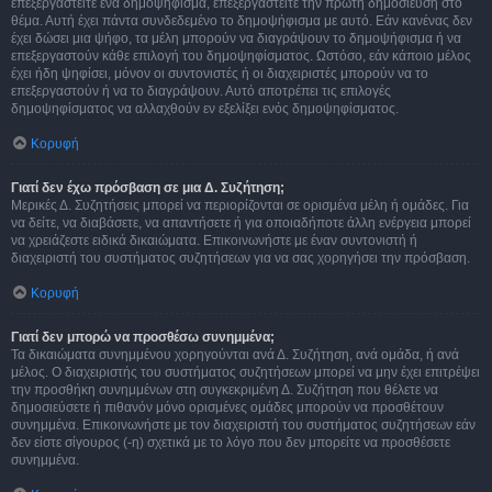
επεξεργαστείτε ένα δημοψήφισμα, επεξεργαστείτε την πρώτη δημοσίευση στο
θέμα. Αυτή έχει πάντα συνδεδεμένο το δημοψήφισμα με αυτό. Εάν κανένας δεν
έχει δώσει μια ψήφο, τα μέλη μπορούν να διαγράψουν το δημοψήφισμα ή να
επεξεργαστούν κάθε επιλογή του δημοψηφίσματος. Ωστόσο, εάν κάποιο μέλος
έχει ήδη ψηφίσει, μόνον οι συντονιστές ή οι διαχειριστές μπορούν να το
επεξεργαστούν ή να το διαγράψουν. Αυτό αποτρέπει τις επιλογές
δημοψηφίσματος να αλλαχθούν εν εξελίξει ενός δημοψηφίσματος.
Κορυφή
Γιατί δεν έχω πρόσβαση σε μια Δ. Συζήτηση;
Μερικές Δ. Συζητήσεις μπορεί να περιορίζονται σε ορισμένα μέλη ή ομάδες. Για
να δείτε, να διαβάσετε, να απαντήσετε ή για οποιαδήποτε άλλη ενέργεια μπορεί
να χρειάζεστε ειδικά δικαιώματα. Επικοινωνήστε με έναν συντονιστή ή
διαχειριστή του συστήματος συζητήσεων για να σας χορηγήσει την πρόσβαση.
Κορυφή
Γιατί δεν μπορώ να προσθέσω συνημμένα;
Τα δικαιώματα συνημμένου χορηγούνται ανά Δ. Συζήτηση, ανά ομάδα, ή ανά
μέλος. Ο διαχειριστής του συστήματος συζητήσεων μπορεί να μην έχει επιτρέψει
την προσθήκη συνημμένων στη συγκεκριμένη Δ. Συζήτηση που θέλετε να
δημοσιεύσετε ή πιθανόν μόνο ορισμένες ομάδες μπορούν να προσθέτουν
συνημμένα. Επικοινωνήστε με τον διαχειριστή του συστήματος συζητήσεων εάν
δεν είστε σίγουρος (-η) σχετικά με το λόγο που δεν μπορείτε να προσθέσετε
συνημμένα.