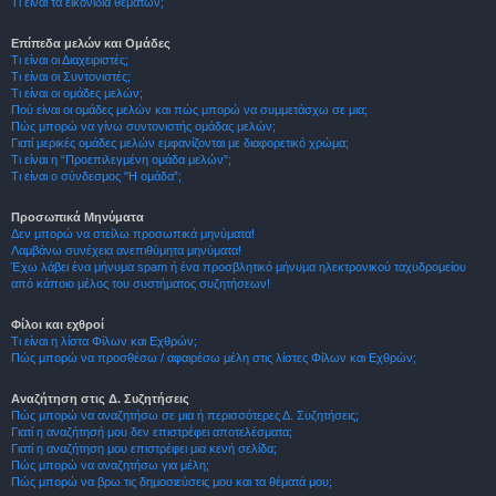
Τι είναι τα εικονίδια θεμάτων;
Επίπεδα μελών και Ομάδες
Τι είναι οι Διαχειριστές;
Τι είναι οι Συντονιστές;
Τι είναι οι ομάδες μελών;
Πού είναι οι ομάδες μελών και πώς μπορώ να συμμετάσχω σε μια;
Πώς μπορώ να γίνω συντονιστής ομάδας μελών;
Γιατί μερικές ομάδες μελών εμφανίζονται με διαφορετικό χρώμα;
Τι είναι η “Προεπιλεγμένη ομάδα μελών”;
Τι είναι ο σύνδεσμος "Η ομάδα”;
Προσωπικά Μηνύματα
Δεν μπορώ να στείλω προσωπικά μηνύματα!
Λαμβάνω συνέχεια ανεπιθύμητα μηνύματα!
Έχω λάβει ένα μήνυμα spam ή ένα προσβλητικό μήνυμα ηλεκτρονικού ταχυδρομείου
από κάποιο μέλος του συστήματος συζητήσεων!
Φίλοι και εχθροί
Τι είναι η λίστα Φίλων και Εχθρών;
Πώς μπορώ να προσθέσω / αφαιρέσω μέλη στις λίστες Φίλων και Εχθρών;
Αναζήτηση στις Δ. Συζητήσεις
Πώς μπορώ να αναζητήσω σε μια ή περισσότερες Δ. Συζητήσεις;
Γιατί η αναζήτησή μου δεν επιστρέφει αποτελέσματα;
Γιατί η αναζήτηση μου επιστρέφει μια κενή σελίδα;
Πώς μπορώ να αναζητήσω για μέλη;
Πώς μπορώ να βρω τις δημοσιεύσεις μου και τα θέματά μου;