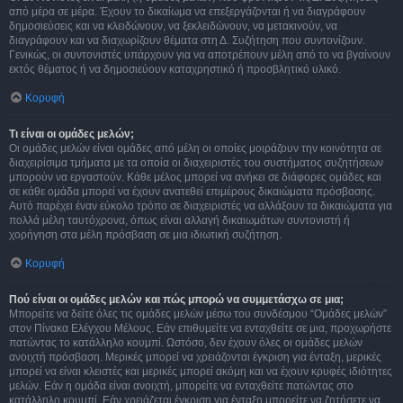
από μέρα σε μέρα. Έχουν το δικαίωμα να επεξεργάζονται ή να διαγράφουν
δημοσιεύσεις και να κλειδώνουν, να ξεκλειδώνουν, να μετακινούν, να
διαγράφουν και να διαχωρίζουν θέματα στη Δ. Συζήτηση που συντονίζουν.
Γενικώς, οι συντονιστές υπάρχουν για να αποτρέπουν μέλη από το να βγαίνουν
εκτός θέματος ή να δημοσιεύουν καταχρηστικό ή προσβλητικό υλικό.
Κορυφή
Τι είναι οι ομάδες μελών;
Οι ομάδες μελών είναι ομάδες από μέλη οι οποίες μοιράζουν την κοινότητα σε
διαχειρίσιμα τμήματα με τα οποία οι διαχειριστές του συστήματος συζητήσεων
μπορούν να εργαστούν. Κάθε μέλος μπορεί να ανήκει σε διάφορες ομάδες και
σε κάθε ομάδα μπορεί να έχουν ανατεθεί επιμέρους δικαιώματα πρόσβασης.
Αυτό παρέχει έναν εύκολο τρόπο σε διαχειριστές να αλλάξουν τα δικαιώματα για
πολλά μέλη ταυτόχρονα, όπως είναι αλλαγή δικαιωμάτων συντονιστή ή
χορήγηση στα μέλη πρόσβαση σε μια ιδιωτική συζήτηση.
Κορυφή
Πού είναι οι ομάδες μελών και πώς μπορώ να συμμετάσχω σε μια;
Μπορείτε να δείτε όλες τις ομάδες μελών μέσω του συνδέσμου “Ομάδες μελών”
στον Πίνακα Ελέγχου Μέλους. Εάν επιθυμείτε να ενταχθείτε σε μια, προχωρήστε
πατώντας το κατάλληλο κουμπί. Ωστόσο, δεν έχουν όλες οι ομάδες μελών
ανοιχτή πρόσβαση. Μερικές μπορεί να χρειάζονται έγκριση για ένταξη, μερικές
μπορεί να είναι κλειστές και μερικές μπορεί ακόμη και να έχουν κρυφές ιδιότητες
μελών. Εάν η ομάδα είναι ανοιχτή, μπορείτε να ενταχθείτε πατώντας στο
κατάλληλο κουμπί. Εάν χρειάζεται έγκριση για ένταξη μπορείτε να ζητήσετε να