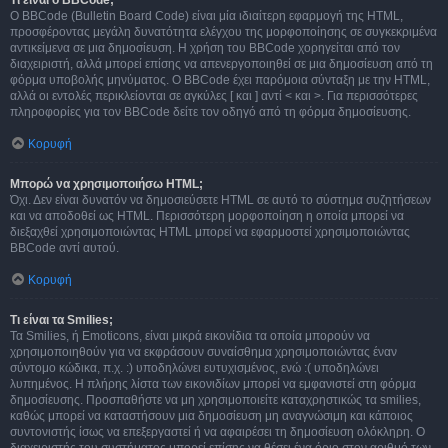
Τι είναι ο BBCode;
Ο BBCode (Bulletin Board Code) είναι μία ιδιαίτερη εφαρμογή της HTML,
προσφέροντας μεγάλη δυνατότητα ελέγχου της μορφοποίησης σε συγκεκριμένα
αντικείμενα σε μια δημοσίευση. Η χρήση του BBCode χορηγείται από τον
διαχειριστή, αλλά μπορεί επίσης να απενεργοποιηθεί σε μια δημοσίευση από τη
φόρμα υποβολής μηνύματος. Ο BBCode έχει παρόμοια σύνταξη με την HTML,
αλλά οι εντολές περικλείονται σε αγκύλες [ και ] αντί < και >. Για περισσότερες
πληροφορίες για τον BBCode δείτε τον οδηγό από τη φόρμα δημοσίευσης.
Κορυφή
Μπορώ να χρησιμοποιήσω HTML;
Όχι. Δεν είναι δυνατόν να δημοσιεύσετε HTML σε αυτό το σύστημα συζητήσεων
και να αποδοθεί ως HTML. Περισσότερη μορφοποίηση η οποία μπορεί να
διεξαχθεί χρησιμοποιώντας HTML μπορεί να εφαρμοστεί χρησιμοποιώντας
BBCode αντί αυτού.
Κορυφή
Τι είναι τα Smilies;
Τα Smilies, ή Emoticons, είναι μικρά εικονίδια τα οποία μπορούν να
χρησιμοποιηθούν για να εκφράσουν συναίσθημα χρησιμοποιώντας έναν
σύντομο κώδικα, π.χ. :) υποδηλώνει ευτυχισμένος, ενώ :( υποδηλώνει
λυπημένος. Η πλήρης λίστα των εικονιδίων μπορεί να εμφανιστεί στη φόρμα
δημοσίευσης. Προσπαθήστε να μη χρησιμοποιείτε καταχρηστικώς τα smilies,
καθώς μπορεί να καταστήσουν μια δημοσίευση μη αναγνώσιμη και κάποιος
συντονιστής ίσως να επεξεργαστεί ή να αφαιρέσει τη δημοσίευση ολόκληρη. Ο