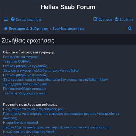
Hellas Saab Forum
Συχνές ερωτήσεις
Εγγραφή
Σύνδεση
Α
Ευρετήριο Δ. Συζήτησης
Συνήθεις ερωτήσεις
ν
Συνήθεις ερωτήσεις
α
ζ
Θέματα σύνδεσης και εγγραφής
Γιατί πρέπει να εγγραφώ;
ή
Τι είναι το COPPA;
τ
Γιατί δεν μπορώ να εγγραφώ;
Έχω κάνει εγγραφή, αλλά δεν μπορώ να συνδεθώ!
η
Γιατί δεν μπορώ να συνδεθώ;
σ
Έχω εγγραφεί κατά το παρελθόν αλλά δεν μπορώ να συνδεθώ πλέον!
Έχω ξεχάσει τον κωδικό μου!
η
Γιατί αποσυνδέομαι αυτόματα;
Τι κάνει η “Διαγραφή cookies”;
Προτιμήσεις μέλους και ρυθμίσεις
Πώς μπορώ να αλλάξω τις ρυθμίσεις μου;
Πώς μπορώ να αποτρέψω την εμφάνιση του ονόματος μου στη λίστα μελών σε
σύνδεση;
Η ώρα δεν είναι σωστή!
Έχω αλλάξει τη ζώνη ώρας και η ώρα εξακολουθεί να είναι λανθασμένη!
Η γλώσσα μου δεν είναι στη λίστα!