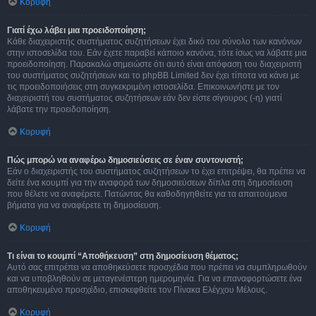
Κορυφή
Γιατί έχω λάβει μια προειδοποίηση;
Κάθε διαχειριστής συστήματος συζητήσεων έχει δικό του σύνολο των κανόνων
στην ιστοσελίδα του. Εάν έχετε παραβεί κάποιο κανόνα, τότε ίσως να λάβατε μια
προειδοποίηση. Παρακαλώ σημειώστε ότι αυτό είναι απόφαση του διαχειριστή
του συστήματος συζητήσεων και το phpBB Limited δεν έχει τίποτα να κάνει με
τις προειδοποιήσεις στη συγκεκριμένη ιστοσελίδα. Επικοινωνήστε με τον
διαχειριστή του συστήματος συζητήσεων εάν δεν είστε σίγουρος (-η) γιατί
λάβατε την προειδοποίηση.
Κορυφή
Πώς μπορώ να αναφέρω δημοσιεύσεις σε έναν συντονιστή;
Εάν ο διαχειριστής του συστήματος συζητήσεων το έχει επιτρέψει, θα πρέπει να
δείτε ένα κουμπί για την αναφορά των δημοσιεύσεων δίπλα στη δημοσίευση
που θέλετε να αναφέρετε. Πατώντας θα καθοδηγηθείτε για τα απαιτούμενα
βήματα για να αναφέρετε τη δημοσίευση.
Κορυφή
Τι είναι το κουμπί “Αποθήκευση” στη δημοσίευση θέματος;
Αυτό σας επιτρέπει να αποθηκεύσετε προσχέδια που πρέπει να συμπληρωθούν
και να υποβληθούν σε μεταγενέστερη ημερομηνία. Για να επαναφορτώσετε ένα
αποθηκευμένο προσχέδιο, επισκεφθείτε τον Πίνακα Ελέγχου Μέλους.
Κορυφή