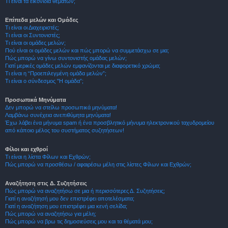
Τι είναι τα εικονίδια θεμάτων;
Επίπεδα μελών και Ομάδες
Τι είναι οι Διαχειριστές;
Τι είναι οι Συντονιστές;
Τι είναι οι ομάδες μελών;
Πού είναι οι ομάδες μελών και πώς μπορώ να συμμετάσχω σε μια;
Πώς μπορώ να γίνω συντονιστής ομάδας μελών;
Γιατί μερικές ομάδες μελών εμφανίζονται με διαφορετικό χρώμα;
Τι είναι η “Προεπιλεγμένη ομάδα μελών”;
Τι είναι ο σύνδεσμος "Η ομάδα”;
Προσωπικά Μηνύματα
Δεν μπορώ να στείλω προσωπικά μηνύματα!
Λαμβάνω συνέχεια ανεπιθύμητα μηνύματα!
Έχω λάβει ένα μήνυμα spam ή ένα προσβλητικό μήνυμα ηλεκτρονικού ταχυδρομείου
από κάποιο μέλος του συστήματος συζητήσεων!
Φίλοι και εχθροί
Τι είναι η λίστα Φίλων και Εχθρών;
Πώς μπορώ να προσθέσω / αφαιρέσω μέλη στις λίστες Φίλων και Εχθρών;
Αναζήτηση στις Δ. Συζητήσεις
Πώς μπορώ να αναζητήσω σε μια ή περισσότερες Δ. Συζητήσεις;
Γιατί η αναζήτησή μου δεν επιστρέφει αποτελέσματα;
Γιατί η αναζήτηση μου επιστρέφει μια κενή σελίδα;
Πώς μπορώ να αναζητήσω για μέλη;
Πώς μπορώ να βρω τις δημοσιεύσεις μου και τα θέματά μου;