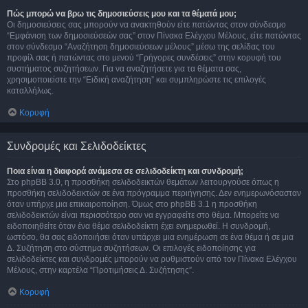
Πώς μπορώ να βρω τις δημοσιεύσεις μου και τα θέματά μου;
Οι δημοσιεύσεις σας μπορούν να ανακτηθούν είτε πατώντας στον σύνδεσμο
“Εμφάνιση των δημοσιεύσεών σας” στον Πίνακα Ελέγχου Μέλους, είτε πατώντας
στον σύνδεσμο “Αναζήτηση δημοσιεύσεων μέλους” μέσω της σελίδας του
προφίλ σας ή πατώντας στο μενού “Γρήγορες συνδέσεις” στην κορυφή του
συστήματος συζητήσεων. Για να αναζητήσετε για τα θέματα σας,
χρησιμοποιείστε την “Ειδική αναζήτηση” και συμπληρώστε τις επιλογές
καταλλήλως.
Κορυφή
Συνδρομές και Σελιδοδείκτες
Ποια είναι η διαφορά ανάμεσα σε σελιδοδείκτη και συνδρομή;
Στο phpBB 3.0, η προσθήκη σελιδοδεικτών θεμάτων λειτουργούσε όπως η
προσθήκη σελιδοδεικτών σε ένα πρόγραμμα περιήγησης. Δεν ενημερωνόσασταν
όταν υπήρχε μια επικαιροποίηση. Όμως στο phpBB 3.1 η προσθήκη
σελιδοδεικτών είναι περισσότερο σαν να εγγραφείτε στο θέμα. Μπορείτε να
ειδοποιηθείτε όταν ένα θέμα σελιδοδείκτη έχει ενημερωθεί. Η συνδρομή,
ωστόσο, θα σας ειδοποιήσει όταν υπάρχει μια ενημέρωση σε ένα θέμα ή σε μια
Δ. Συζήτηση στο σύστημα συζητήσεων. Οι επιλογές ειδοποίησης για
σελιδοδείκτες και συνδρομές μπορούν να ρυθμιστούν από τον Πίνακα Ελέγχου
Μέλους, στην καρτέλα “Προτιμήσεις Δ. Συζήτησης”.
Κορυφή