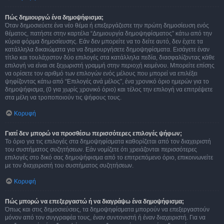
Πώς δημιουργώ ένα δημοψήφισμα;
Όταν δημοσιεύετε ένα νέο θέμα ή επεξεργάζεστε την πρώτη δημοσίευση ενός
θέματος, πατήστε στην καρτέλα “Δημιουργία δημοψηφίσματος” κάτω από την
κύρια φόρμα δημοσίευσης. Εάν δεν μπορείτε να το δείτε αυτό, δεν έχετε τα
κατάλληλα δικαιώματα για να δημιουργήσετε δημοψηφίσματα. Εισάγετε έναν
τίτλο και τουλάχιστον δύο επιλογές στα κατάλληλα πεδία, διασφαλίζοντας κάθε
επιλογή να είναι σε ξεχωριστή γραμμή στην περιοχή κειμένου. Μπορείτε επίσης
να ορίσετε τον αριθμό των επιλογών ενός μέλους που μπορεί να επιλέξει
ψηφίζοντας κάτω από “Επιλογές ανά μέλος”, ένα χρονικό όριο ημερών για το
δημοψήφισμα, (0 για χωρίς χρονικό όριο) και τέλος την επιλογή να επιτρέψετε
στα μέλη να τροποποιούν τις ψήφους τους.
Κορυφή
Γιατί δεν μπορώ να προσθέσω περισσότερες επιλογές ψήφων;
Το όριο για τις επιλογές στα δημοψηφίσματα καθορίζεται από τον διαχειριστή
του συστήματος συζητήσεων. Εάν νομίζετε ότι χρειάζονται περισσότερες
επιλογές στο δικό σας δημοψήφισμα από το επιτρεπόμενο όριο, επικοινωνείτε
με τον διαχειριστή του συστήματος συζητήσεων.
Κορυφή
Πώς μπορώ να επεξεργαστώ ή να διαγράψω ένα δημοψήφισμα;
Όπως και στις δημοσιεύσεις, τα δημοψηφίσματα μπορούν να επεξεργαστούν
μόνον από τον συγγραφέα τους, έναν συντονιστή ή έναν διαχειριστή. Για να