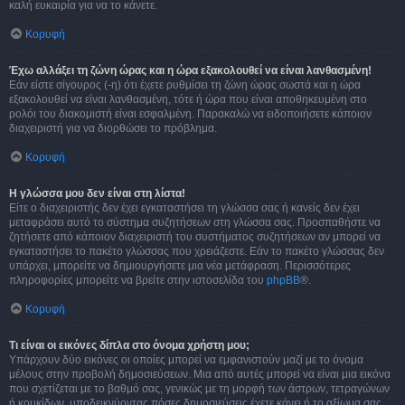
καλή ευκαιρία για να το κάνετε.
Κορυφή
Έχω αλλάξει τη ζώνη ώρας και η ώρα εξακολουθεί να είναι λανθασμένη!
Εάν είστε σίγουρος (-η) ότι έχετε ρυθμίσει τη ζώνη ώρας σωστά και η ώρα
εξακολουθεί να είναι λανθασμένη, τότε ή ώρα που είναι αποθηκευμένη στο
ρολόι του διακομιστή είναι εσφαλμένη. Παρακαλώ να ειδοποιήσετε κάποιον
διαχειριστή για να διορθώσει το πρόβλημα.
Κορυφή
Η γλώσσα μου δεν είναι στη λίστα!
Είτε ο διαχειριστής δεν έχει εγκαταστήσει τη γλώσσα σας ή κανείς δεν έχει
μεταφράσει αυτό το σύστημα συζητήσεων στη γλώσσα σας. Προσπαθήστε να
ζητήσετε από κάποιον διαχειριστή του συστήματος συζητήσεων αν μπορεί να
εγκαταστήσει το πακέτο γλώσσας που χρειάζεστε. Εάν το πακέτο γλώσσας δεν
υπάρχει, μπορείτε να δημιουργήσετε μια νέα μετάφραση. Περισσότερες
πληροφορίες μπορείτε να βρείτε στην ιστοσελίδα του
phpBB
®.
Κορυφή
Τι είναι οι εικόνες δίπλα στο όνομα χρήστη μου;
Υπάρχουν δύο εικόνες οι οποίες μπορεί να εμφανιστούν μαζί με το όνομα
μέλους στην προβολή δημοσιεύσεων. Μια από αυτές μπορεί να είναι μια εικόνα
που σχετίζεται με το βαθμό σας, γενικώς με τη μορφή των άστρων, τετραγώνων
ή κουκίδων, υποδεικνύοντας πόσες δημοσιεύσεις έχετε κάνει ή το αξίωμα σας