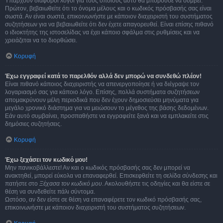
Υπάρχουν διάφοροι λόγοι για τους οποίους αυτό θα μπορούσε να συμβεί.
Πρώτον, βεβαιωθείτε ότι το όνομα μέλους και ο κωδικός πρόσβασής σας είναι
σωστά. Αν είναι σωστά, επικοινωνήστε με κάποιον διαχειριστή του συστήματος
συζητήσεων για να βεβαιωθείτε ότι δεν έχετε απαγορευθεί. Είναι επίσης πιθανό
ο ιδιοκτήτης της ιστοσελίδας να έχει κάποιο σφάλμα στις ρυθμίσεις και να
χρειάζεται να το διορθώσει.
Κορυφή
Έχω εγγραφεί κατά το παρελθόν αλλά δεν μπορώ να συνδεθώ πλέον!
Είναι πιθανό κάποιος διαχειριστής να απενεργοποίησε ή να διέγραψε τον
λογαριασμό σας για κάποιο λόγο. Επίσης, πολλά συστήματα συζητήσεων
απομακρύνουν μέλη περιοδικά που δεν έχουν δημοσιεύσει μηνύματα για
μεγάλο χρονικό διάστημα για να μειώσουν το μέγεθος της βάσης δεδομένων.
Εάν αυτό συμβαίνει, προσπαθήστε να εγγραφείτε ξανά και να εμπλακείτε στις
δημόσιες συζητήσεις.
Κορυφή
Έχω ξεχάσει τον κωδικό μου!
Μην πανικοβάλλεστε! Αν και ο κωδικός πρόσβασής σας δεν μπορεί να
ανακτηθεί, μπορεί εύκολα να επαναφερθεί. Επισκεφθείτε τη σελίδα σύνδεσης και
πατήστε στο
Ξέχασα τον κωδικό μου
. Ακολουθήστε τις οδηγίες και θα είστε σε
θέση να συνδεθείτε πάλι σύντομα.
Ωστόσο, αν δεν είστε σε θέση να επαναφέρετε τον κωδικό πρόσβασής σας,
επικοινωνήστε με κάποιον διαχειριστή του συστήματος συζητήσεων.