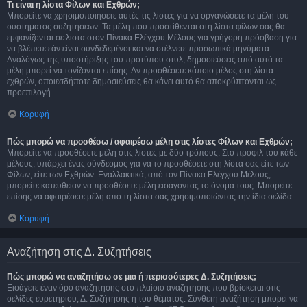
Τι είναι η λίστα Φίλων και Εχθρών;
Μπορείτε να χρησιμοποιήσετε αυτές τις λίστες για να οργανώσετε τα μέλη του
συστήματος συζητήσεων. Τα μέλη που προστίθενται στη λίστα φίλων σας θα
εμφανίζονται σε λίστα στον Πίνακα Ελέγχου Μέλους για γρήγορη πρόσβαση για
να βλέπετε εάν είναι συνδεδεμένοι και να στέλνετε προσωπικά μηνύματα.
Αναλόγως της υποστήριξης του προτύπου στυλ, δημοσιεύσεις από αυτά τα
μέλη μπορεί να τονίζονται επίσης. Αν προσθέσετε κάποιο μέλος στη λίστα
εχθρών, οποιεσδήποτε δημοσιεύσεις θα κάνει αυτό θα αποκρύπτονται ως
προεπιλογή.
Κορυφή
Πώς μπορώ να προσθέσω / αφαιρέσω μέλη στις λίστες Φίλων και Εχθρών;
Μπορείτε να προσθέσετε μέλη στις λίστες με δύο τρόπους. Στο προφίλ του κάθε
μέλους, υπάρχει ένας σύνδεσμος για να το προσθέσετε στη λίστα σας είτε των
Φίλων, είτε των Εχθρών. Εναλλακτικά, από τον Πίνακα Ελέγχου Μέλους,
μπορείτε κατευθείαν να προσθέσετε μέλη εισάγοντας το όνομα τους. Μπορείτε
επίσης να αφαιρέσετε μέλη από τη λίστα σας χρησιμοποιώντας την ίδια σελίδα.
Κορυφή
Αναζήτηση στις Δ. Συζητήσεις
Πώς μπορώ να αναζητήσω σε μια ή περισσότερες Δ. Συζητήσεις;
Εισάγετε έναν όρο αναζήτησης στο πλαίσιο αναζήτησης που βρίσκεται στις
σελίδες ευρετηρίου, Δ. Συζήτησης ή του θέματος. Σύνθετη αναζήτηση μπορεί να