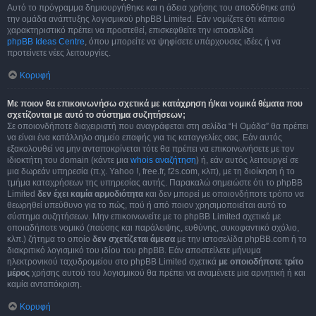
Αυτό το πρόγραμμα δημιουργήθηκε και η άδεια χρήσης του αποδόθηκε από
την ομάδα ανάπτυξης λογισμικού phpBB Limited. Εάν νομίζετε ότι κάποιο
χαρακτηριστικό πρέπει να προστεθεί, επισκεφθείτε την ιστοσελίδα
phpBB Ideas Centre
, όπου μπορείτε να ψηφίσετε υπάρχουσες ιδέες ή να
προτείνετε νέες λειτουργίες.
Κορυφή
Με ποιον θα επικοινωνήσω σχετικά με κατάχρηση ή/και νομικά θέματα που
σχετίζονται με αυτό το σύστημα συζητήσεων;
Σε οποιονδήποτε διαχειριστή που αναγράφεται στη σελίδα “Η Ομάδα” θα πρέπει
να είναι ένα κατάλληλο σημείο επαφής για τις καταγγελίες σας. Εάν αυτός
εξακολουθεί να μην ανταποκρίνεται τότε θα πρέπει να επικοινωνήσετε με τον
ιδιοκτήτη του domain (κάντε μια
whois αναζήτηση
) ή, εάν αυτός λειτουργεί σε
μια δωρεάν υπηρεσία (π.χ. Yahoo !, free.fr, f2s.com, κλπ), με τη διοίκηση ή το
τμήμα καταχρήσεων της υπηρεσίας αυτής. Παρακαλώ σημειώστε ότι το phpBB
Limited
δεν έχει καμία αρμοδιότητα
και δεν μπορεί με οποιονδήποτε τρόπο να
θεωρηθεί υπεύθυνο για το πώς, πού ή από ποιον χρησιμοποιείται αυτό το
σύστημα συζητήσεων. Μην επικοινωνείτε με το phpBB Limited σχετικά με
οποιαδήποτε νομικό (παύσης και παράλειψης, ευθύνης, συκοφαντικό σχόλιο,
κλπ.) ζήτημα το οποίο
δεν σχετίζεται άμεσα
με την ιστοσελίδα phpBB.com ή το
διακριτικό λογισμικό του ιδίου του phpBB. Εάν αποστείλετε μήνυμα
ηλεκτρονικού ταχυδρομείου στο phpBB Limited σχετικά
με οποιοδήποτε τρίτο
μέρος
χρήσης αυτού του λογισμικού θα πρέπει να αναμένετε μια αρνητική ή και
καμία ανταπόκριση.
Κορυφή