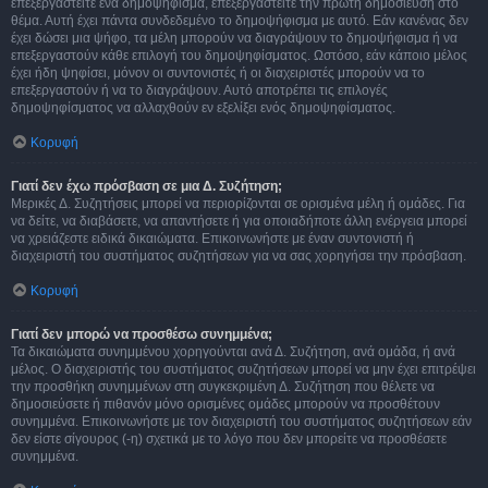
επεξεργαστείτε ένα δημοψήφισμα, επεξεργαστείτε την πρώτη δημοσίευση στο
θέμα. Αυτή έχει πάντα συνδεδεμένο το δημοψήφισμα με αυτό. Εάν κανένας δεν
έχει δώσει μια ψήφο, τα μέλη μπορούν να διαγράψουν το δημοψήφισμα ή να
επεξεργαστούν κάθε επιλογή του δημοψηφίσματος. Ωστόσο, εάν κάποιο μέλος
έχει ήδη ψηφίσει, μόνον οι συντονιστές ή οι διαχειριστές μπορούν να το
επεξεργαστούν ή να το διαγράψουν. Αυτό αποτρέπει τις επιλογές
δημοψηφίσματος να αλλαχθούν εν εξελίξει ενός δημοψηφίσματος.
Κορυφή
Γιατί δεν έχω πρόσβαση σε μια Δ. Συζήτηση;
Μερικές Δ. Συζητήσεις μπορεί να περιορίζονται σε ορισμένα μέλη ή ομάδες. Για
να δείτε, να διαβάσετε, να απαντήσετε ή για οποιαδήποτε άλλη ενέργεια μπορεί
να χρειάζεστε ειδικά δικαιώματα. Επικοινωνήστε με έναν συντονιστή ή
διαχειριστή του συστήματος συζητήσεων για να σας χορηγήσει την πρόσβαση.
Κορυφή
Γιατί δεν μπορώ να προσθέσω συνημμένα;
Τα δικαιώματα συνημμένου χορηγούνται ανά Δ. Συζήτηση, ανά ομάδα, ή ανά
μέλος. Ο διαχειριστής του συστήματος συζητήσεων μπορεί να μην έχει επιτρέψει
την προσθήκη συνημμένων στη συγκεκριμένη Δ. Συζήτηση που θέλετε να
δημοσιεύσετε ή πιθανόν μόνο ορισμένες ομάδες μπορούν να προσθέτουν
συνημμένα. Επικοινωνήστε με τον διαχειριστή του συστήματος συζητήσεων εάν
δεν είστε σίγουρος (-η) σχετικά με το λόγο που δεν μπορείτε να προσθέσετε
συνημμένα.