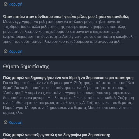
Κορυφή
Όταν πατάω στον σύνδεσμο email για ένα μέλος μου ζητάει να συνδεθώ;
Μόνον εγγεγραμμένα μέλη μπορούν να στείλουν μήνυμα ηλεκτρονικού
ταχυδρομείου σε άλλα μέλη μέσω της ενσωματωμένης φόρμας αποστολής
μηνύματος ηλεκτρονικού ταχυδρομείου και μόνο αν ο διαχειριστής έχει
ενεργοποιήσει αυτή τη δυνατότητα. Αυτό γίνεται για να αποτραπεί η κακόβουλη
χρήση του συστήματος ηλεκτρονικού ταχυδρομείου από ανώνυμα μέλη.
Κορυφή
Θέματα δημοσίευσης
Πώς μπορώ να δημιουργήσω ένα νέο θέμα ή να δημοσιεύσω μια απάντηση;
Για να δημοσιεύσετε ένα νέο θέμα σε μια Δ. Συζήτηση, πατήστε στο κουμπί “Νέο
θέμα”. Για να δημοσιεύσετε μια απάντηση σε ένα θέμα, πατήστε στο κουμπί
“Απάντηση”. Μπορεί να χρειαστεί να εγγραφείτε προκειμένου να μπορέσετε να
δημοσιεύσετε ένα μήνυμα. Μια λίστα με τα δικαιώματά σας σε κάθε Δ. Συζήτηση
είναι διαθέσιμη στο κάτω μέρος στις οθόνες της Δ. Συζήτησης και του θέματος.
Παράδειγμα: Μπορείτε να δημοσιεύετε νέα θέματα, Μπορείτε να επισυνάπτετε
αρχεία, κλπ.
Κορυφή
Πώς μπορώ να επεξεργαστώ ή να διαγράψω μια δημοσίευση;