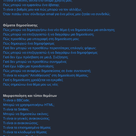
Τι είναι οι εικόνες δίπλα στο όνομα χρήστη μου;
Πώς μπορώ να εμφανίσω ένα άβαταρ;
Τι είναι ο βαθμός μου και πώς μπορώ να τον αλλάξω;
Όταν πατάω στον σύνδεσμο email για ένα μέλος μου ζητάει να συνδεθώ;
Θέματα δημοσίευσης
Πώς μπορώ να δημιουργήσω ένα νέο θέμα ή να δημοσιεύσω μια απάντηση;
Πώς μπορώ να επεξεργαστώ ή να διαγράψω μια δημοσίευση;
Πώς προσθέτω μια υπογραφή στη δημοσίευση μου;
Πώς δημιουργώ ένα δημοψήφισμα;
Γιατί δεν μπορώ να προσθέσω περισσότερες επιλογές ψήφων;
Πώς μπορώ να επεξεργαστώ ή να διαγράψω ένα δημοψήφισμα;
Γιατί δεν έχω πρόσβαση σε μια Δ. Συζήτηση;
Γιατί δεν μπορώ να προσθέσω συνημμένα;
Γιατί έχω λάβει μια προειδοποίηση;
Πώς μπορώ να αναφέρω δημοσιεύσεις σε έναν συντονιστή;
Τι είναι το κουμπί “Αποθήκευση” στη δημοσίευση θέματος;
Γιατί η δημοσίευση χρειάζεται να εγκριθεί;
Πώς σημειώνω ένα θέμα μου ως νέο;
Μορφοποίηση και τύποι θεμάτων
Τι είναι ο BBCode;
Μπορώ να χρησιμοποιήσω HTML;
Τι είναι τα Smilies;
Μπορώ να δημοσιεύω εικόνες;
Τι είναι οι γενικές ανακοινώσεις;
Τι είναι οι ανακοινώσεις;
Τι είναι τα επισημασμένα θέματα;
Τι είναι τα κλειδωμένα θέματα;