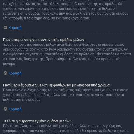
ενταχθείτε πατώντας στο κατάλληλο κουμπί. Ο συντονιστής της ομάδας θα
χρειαστεί να εγκρίνει το αίτημα σας και ίσως σας ρωτήσει γιατί θέλετε να
ενταχθείτε στην ομάδα. Παρακαλώ μην παρενοχλήσετε τον συντονιστή ομάδας
εάν απορρίψει το αίτημα σας, θα έχει τους λόγους του.
Κορυφή
Πώς μπορώ να γίνω συντονιστής ομάδας μελών;
Ένας συντονιστής ομάδας μελών ανατίθεται συνήθως όταν οι ομάδες μελών
δημιουργούνται αρχικά από έναν διαχειριστή του συστήματος συζητήσεων. Αν
ενδιαφέρεστε να γίνετε συντονιστής ομάδας, το πρώτο σημείο επαφής θα πρέπει
να είναι ένας διαχειριστής. Προσπαθήστε στέλνοντάς του ένα προσωπικό
μήνυμα.
Κορυφή
Γιατί μερικές ομάδες μελών εμφανίζονται με διαφορετικό χρώμα;
Είναι πιθανό ο διαχειριστής του συστήματος συζητήσεων να έχει ορίσει κάποιο
χρώμα στα μέλη μιας ομάδας μελών ώστε να είναι εύκολο να εντοπιστούν τα
μέλη αυτής της ομάδας.
Κορυφή
Τι είναι η “Προεπιλεγμένη ομάδα μελών”;
Εάν είστε μέλος σε παραπάνω από μια ομάδα μελών, η προεπιλεγμένη σας
χρησιμοποιείται για να προσδιορίσει ποια ομάδα θα πρέπει να δείξει το χρώμα