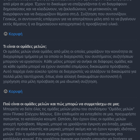
από μέρα σε μέρα. Έχουν το δικαίωμα να επεξεργάζονται ή να διαγράφουν
δημοσιεύσεις και να κλειδώνουν, να ξεκλειδώνουν, να μετακινούν, να
διαγράφουν και να διαχωρίζουν θέματα στη Δ. Συζήτηση που συντονίζουν.
Γενικώς, οι συντονιστές υπάρχουν για να αποτρέπουν μέλη από το να βγαίνουν
εκτός θέματος ή να δημοσιεύουν καταχρηστικό ή προσβλητικό υλικό.
Κορυφή
Τι είναι οι ομάδες μελών;
Οι ομάδες μελών είναι ομάδες από μέλη οι οποίες μοιράζουν την κοινότητα σε
διαχειρίσιμα τμήματα με τα οποία οι διαχειριστές του συστήματος συζητήσεων
μπορούν να εργαστούν. Κάθε μέλος μπορεί να ανήκει σε διάφορες ομάδες και
σε κάθε ομάδα μπορεί να έχουν ανατεθεί επιμέρους δικαιώματα πρόσβασης.
Αυτό παρέχει έναν εύκολο τρόπο σε διαχειριστές να αλλάξουν τα δικαιώματα για
πολλά μέλη ταυτόχρονα, όπως είναι αλλαγή δικαιωμάτων συντονιστή ή
χορήγηση στα μέλη πρόσβαση σε μια ιδιωτική συζήτηση.
Κορυφή
Πού είναι οι ομάδες μελών και πώς μπορώ να συμμετάσχω σε μια;
Μπορείτε να δείτε όλες τις ομάδες μελών μέσω του συνδέσμου “Ομάδες μελών”
στον Πίνακα Ελέγχου Μέλους. Εάν επιθυμείτε να ενταχθείτε σε μια, προχωρήστε
πατώντας το κατάλληλο κουμπί. Ωστόσο, δεν έχουν όλες οι ομάδες μελών
ανοιχτή πρόσβαση. Μερικές μπορεί να χρειάζονται έγκριση για ένταξη, μερικές
μπορεί να είναι κλειστές και μερικές μπορεί ακόμη και να έχουν κρυφές ιδιότητες
μελών. Εάν η ομάδα είναι ανοιχτή, μπορείτε να ενταχθείτε πατώντας στο
κατάλληλο κουμπί. Εάν χρειάζεται έγκριση για ένταξη μπορείτε να ζητήσετε να