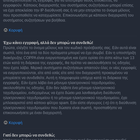
απενεργοποιήσει τις εγγραφές για να αποτρέψει νέους επισκέπτες να
εγγραφούν. Κάποιος διαχειριστής του συστήματος συζητήσεων μπορεί επίσης
να έχει αποκλείσει την IP διεύθυνσή σας ή να μην επιτρέπει το όνομα μέλους
που προσπαθείτε να καταχωρίσετε. Επικοινωνήστε με κάποιον διαχειριστή του
συστήματος συζητήσεων για βοήθεια.
Κορυφή
Έχω κάνει εγγραφή, αλλά δεν μπορώ να συνδεθώ!
Πρώτα, ελέγξτε το όνομα μέλους και τον κωδικό πρόσβασής σας. Εάν αυτά είναι
σωστά, τότε ένα από τα δύο πράγματα μπορεί να έχει συμβεί. Εάν η υποστήριξη
διακήρυξης COPPA είναι ενεργοποιημένη και έχετε ορίσει ότι είστε κάτω των 13
ετών κατά τη διάρκεια της εγγραφής, θα πρέπει να ακολουθήσετε τις οδηγίες
που έχετε λάβει. Μερικά συστήματα συζητήσεων απαιτούν όλες οι νέες εγγραφές
να ενεργοποιούνται, είτε από εσάς είτε από τον διαχειριστή προκειμένου να
μπορέσετε να συνδεθείτε. Αυτή η πληροφορία υπήρχε κατά τη διάρκεια της
εγγραφής. Εάν έχετε λάβει ένα μήνυμα ηλεκτρονικού ταχυδρομείου,
ακολουθήστε τις οδηγίες. Εάν δεν λάβετε ένα μήνυμα ηλεκτρονικού
ταχυδρομείου, ενδεχομένως να έχετε δώσει μια λανθασμένη διεύθυνση
ηλεκτρονικού ταχυδρομείου ή το μήνυμα ηλεκτρονικού ταχυδρομείου, έχει
μπλοκαριστεί από κάποιο φίλτρο spam. Εάν είστε σίγουρος (-η) ότι η διεύθυνση
ηλεκτρονικού ταχυδρομείου που δώσατε είναι σωστή, προσπαθήστε να
επικοινωνήσετε με έναν διαχειριστή.
Κορυφή
Γιατί δεν μπορώ να συνδεθώ;