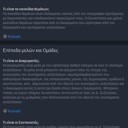
Τι είναι τα εικονίδια θεμάτων;
Τα εικονίδια θεμάτων είναι επιλεγμένες εικόνες από τον συγγραφέα σχετιζόμενες
με δημοσιεύσεις και υποδεικνύουν περιεχόμενό τους. Η δυνατότητα για χρήση
εικονιδίων θεμάτων εξαρτάται από τα δικαιώματα που ορίστηκαν από τον
διαχειριστή του συστήματος συζητήσεων.
Κορυφή
Επίπεδα μελών και Ομάδες
Τι είναι οι Διαχειριστές;
Οι Διαχειριστές είναι μέλη με τον υψηλότερο βαθμό ελέγχου σε όλο το σύστημα
συζητήσεων. Τα μέλη αυτά μπορούν να ελέγχουν όλες τις πτυχές της
λειτουργίας του συστήματος συζητήσεων, συμπεριλαμβανομένων του
καθορισμού δικαιωμάτων, της απαγόρευσης μελών, της δημιουργίας ομάδων ή
συντονιστών, κλπ., εξαρτώνται από τον ιδρυτή του συστήματος συζητήσεων και
τι δικαιώματα αυτός ή αυτή έχει δώσει στους άλλους διαχειριστές. Μπορούν
επίσης να έχουν πλήρεις δυνατότητες συντονιστή σε όλες τις Δ. Συζητήσεις,
ανάλογα με τις ρυθμίσεις που διατυπώνεται από τον ιδρυτή του συστήματος
συζητήσεων.
Κορυφή
Τι είναι οι Συντονιστές;
Οι Συντονιστές είναι μέλη (ή ομάδες μελών) που φροντίζουν τις Δ. Συζητήσεις