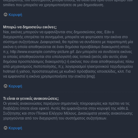
διαχειριστής του συστήματος μπορεί επίσης να θέσει ένα όριο στον αριθμό των
smilies που μπορείτε να χρησιμοποιήσετε σε μια δημοσίευση.
Κορυφή
Μπορώ να δημοσιεύω εικόνες;
Ναι, εικόνες μπορούν να εμφανίζονται στις δημοσιεύσεις σας. Εάν ο
διαχειριστής επιτρέπει τα συνημμένα, μπορείτε να φορτώσετε την εικόνα στο
σύστημα συζητήσεων. Διαφορετικά, θα πρέπει να συνδέσετε με παραπομπή μία
εικόνα η οποία αποθηκεύεται σε έναν δημόσια προσβάσιμο διακομιστή ιστού,
π.χ. http://www.example.com/my-picture.gif. Δεν μπορείτε να συνδέσετε εικόνες
οι οποίες αποθηκεύονται στο υπολογιστή σας τοπικά (εκτός εάν αυτός είναι
δημόσια προσπελάσιμος διακομιστής) ή εικόνες που είναι αποθηκευμένες πίσω
από μηχανισμούς πιστοποίησης, π.χ. λογαριασμοί ηλεκτρονικού ταχυδρομείου
hotmail ή yahoo, προστατευμένες με κωδικό πρόσβασης ιστοσελίδες, κλπ. Για
να εμφανιστεί η εικόνα χρησιμοποιήστε την ετικέτα [img].
Κορυφή
Τι είναι οι γενικές ανακοινώσεις;
Οι γενικές ανακοινώσεις περιέχουν σημαντικές πληροφορίες και πρέπει να τις
διαβάζετε όποτε είναι εφικτό. Αυτές θα εμφανίζονται στην κορυφή της κάθε Δ.
Συζήτησης και στον Πίνακα Ελέγχου Μέλους. Δικαιώματα γενικής ανακοίνωσης
χορηγούνται από τον διαχειριστή του συστήματος συζητήσεων.
Κορυφή