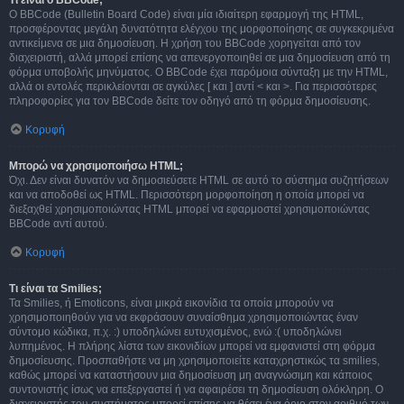
Τι είναι ο BBCode;
Ο BBCode (Bulletin Board Code) είναι μία ιδιαίτερη εφαρμογή της HTML,
προσφέροντας μεγάλη δυνατότητα ελέγχου της μορφοποίησης σε συγκεκριμένα
αντικείμενα σε μια δημοσίευση. Η χρήση του BBCode χορηγείται από τον
διαχειριστή, αλλά μπορεί επίσης να απενεργοποιηθεί σε μια δημοσίευση από τη
φόρμα υποβολής μηνύματος. Ο BBCode έχει παρόμοια σύνταξη με την HTML,
αλλά οι εντολές περικλείονται σε αγκύλες [ και ] αντί < και >. Για περισσότερες
πληροφορίες για τον BBCode δείτε τον οδηγό από τη φόρμα δημοσίευσης.
Κορυφή
Μπορώ να χρησιμοποιήσω HTML;
Όχι. Δεν είναι δυνατόν να δημοσιεύσετε HTML σε αυτό το σύστημα συζητήσεων
και να αποδοθεί ως HTML. Περισσότερη μορφοποίηση η οποία μπορεί να
διεξαχθεί χρησιμοποιώντας HTML μπορεί να εφαρμοστεί χρησιμοποιώντας
BBCode αντί αυτού.
Κορυφή
Τι είναι τα Smilies;
Τα Smilies, ή Emoticons, είναι μικρά εικονίδια τα οποία μπορούν να
χρησιμοποιηθούν για να εκφράσουν συναίσθημα χρησιμοποιώντας έναν
σύντομο κώδικα, π.χ. :) υποδηλώνει ευτυχισμένος, ενώ :( υποδηλώνει
λυπημένος. Η πλήρης λίστα των εικονιδίων μπορεί να εμφανιστεί στη φόρμα
δημοσίευσης. Προσπαθήστε να μη χρησιμοποιείτε καταχρηστικώς τα smilies,
καθώς μπορεί να καταστήσουν μια δημοσίευση μη αναγνώσιμη και κάποιος
συντονιστής ίσως να επεξεργαστεί ή να αφαιρέσει τη δημοσίευση ολόκληρη. Ο