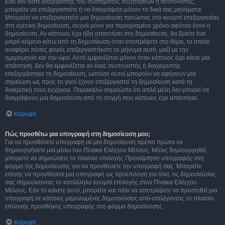
Εάν δεν είστε διαχειριστής του συστήματος συζητήσεων ή συντονιστής,
μπορείτε να επεξεργαστείτε ή να διαγράψετε μόνον τα δικά σας μηνύματα.
Μπορείτε να επεξεργαστείτε μια δημοσίευση πατώντας στο κουμπί επεξεργασίας
στη σχετική δημοσίευση, συχνά μόνο για περιορισμένο χρόνο αφότου έγινε η
δημοσίευση. Αν κάποιος έχει ήδη απαντήσει στη δημοσίευση, θα βρείτε ένα
μικρό κείμενο κάτω από τη δημοσίευση όταν επιστρέψετε στο θέμα, το οποίο
αναφέρει πόσες φορές επεξεργαστήκατε το μήνυμα αυτό, μαζί με την
ημερομηνία και την ώρα. Αυτό εμφανίζεται μόνον όταν κάποιος έχει κάνει μια
απάντηση. Δεν θα εμφανίζεται αν ένας συντονιστής ή διαχειριστής
επεξεργάστηκε τη δημοσίευση, ωστόσο αυτοί μπορούν να αφήσουν μια
σημείωση ως προς το γιατί έχουν επεξεργαστεί τη δημοσίευση κατά τη
διακριτική τους ευχέρεια. Παρακαλώ σημειώστε ότι απλά μέλη δεν μπορεί να
διαγράψουν μια δημοσίευση από τη στιγμή που κάποιος έχει απαντήσει.
Κορυφή
Πώς προσθέτω μια υπογραφή στη δημοσίευση μου;
Για να προσθέσετε υπογραφή σε μια δημοσίευση πρέπει πρώτα να
δημιουργήσετε μια μέσω του Πίνακα Ελέγχου Μέλους. Μόλις δημιουργηθεί,
μπορείτε να σημειώσετε το πλαίσιο επιλογής
Προσάρτηση υπογραφής
στη
φόρμα της δημοσίευσης για να προσθέσετε την υπογραφή σας. Μπορείτε
επίσης να προσθέσετε μια υπογραφή ως προεπιλογή για όλες τις δημοσιεύσεις
σας σημειώνοντας το κατάλληλο κουμπί επιλογής στον Πίνακα Ελέγχου
Μέλους. Εάν το κάνετε αυτό, μπορείτε και πάλι να αποτρέψετε να προστεθεί μια
υπογραφή σε κάποιες μεμονωμένες δημοσιεύσεις από-επιλέγοντας το πλαίσιο
επιλογής προσθήκης υπογραφής στη φόρμα δημοσίευσης.
Κορυφή