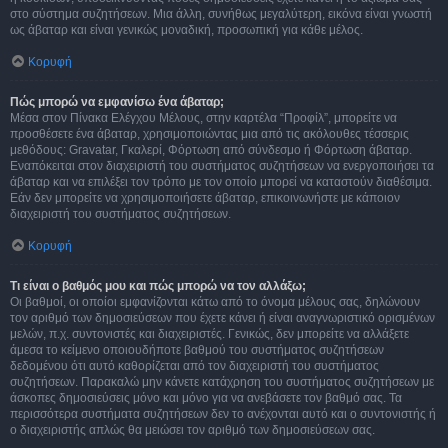
στο σύστημα συζητήσεων. Μια άλλη, συνήθως μεγαλύτερη, εικόνα είναι γνωστή
ως άβαταρ και είναι γενικώς μοναδική, προσωπική για κάθε μέλος.
Κορυφή
Πώς μπορώ να εμφανίσω ένα άβαταρ;
Μέσα στον Πίνακα Ελέγχου Μέλους, στην καρτέλα “Προφίλ”, μπορείτε να
προσθέσετε ένα άβαταρ, χρησιμοποιώντας μια από τις ακόλουθες τέσσερις
μεθόδους: Gravatar, Γκαλερί, Φόρτωση από σύνδεσμο ή Φόρτωση άβαταρ.
Εναπόκειται στον διαχειριστή του συστήματος συζητήσεων να ενεργοποιήσει τα
άβαταρ και να επιλέξει τον τρόπο με τον οποίο μπορεί να καταστούν διαθέσιμα.
Εάν δεν μπορείτε να χρησιμοποιήσετε άβαταρ, επικοινωνήστε με κάποιον
διαχειριστή του συστήματος συζητήσεων.
Κορυφή
Τι είναι ο βαθμός μου και πώς μπορώ να τον αλλάξω;
Οι βαθμοί, οι οποίοι εμφανίζονται κάτω από το όνομα μέλους σας, δηλώνουν
τον αριθμό των δημοσιεύσεων που έχετε κάνει ή είναι αναγνωριστικό ορισμένων
μελών, π.χ. συντονιστές και διαχειριστές. Γενικώς, δεν μπορείτε να αλλάξετε
άμεσα το κείμενο οποιουδήποτε βαθμού του συστήματος συζητήσεων
δεδομένου ότι αυτό καθορίζεται από τον διαχειριστή του συστήματος
συζητήσεων. Παρακαλώ μην κάνετε κατάχρηση του συστήματος συζητήσεων με
άσκοπες δημοσιεύσεις μόνο και μόνο για να ανεβάσετε τον βαθμό σας. Τα
περισσότερα συστήματα συζητήσεων δεν το ανέχονται αυτό και ο συντονιστής ή
ο διαχειριστής απλώς θα μειώσει τον αριθμό των δημοσιεύσεων σας.