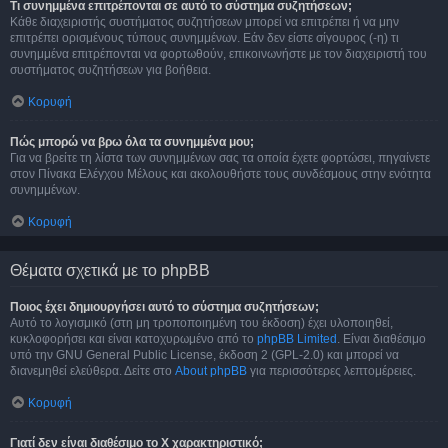
Τι συνημμένα επιτρέπονται σε αυτό το σύστημα συζητήσεων;
Κάθε διαχειριστής συστήματος συζητήσεων μπορεί να επιτρέπει ή να μην
επιτρέπει ορισμένους τύπους συνημμένων. Εάν δεν είστε σίγουρος (-η) τι
συνημμένα επιτρέπονται να φορτωθούν, επικοινωνήστε με τον διαχειριστή του
συστήματος συζητήσεων για βοήθεια.
Κορυφή
Πώς μπορώ να βρω όλα τα συνημμένα μου;
Για να βρείτε τη λίστα των συνημμένων σας τα οποία έχετε φορτώσει, πηγαίνετε
στον Πίνακα Ελέγχου Μέλους και ακολουθήστε τους συνδέσμους στην ενότητα
συνημμένων.
Κορυφή
Θέματα σχετικά με το phpBB
Ποιος έχει δημιουργήσει αυτό το σύστημα συζητήσεων;
Αυτό το λογισμικό (στη μη τροποποιημένη του έκδοση) έχει υλοποιηθεί,
κυκλοφορήσει και είναι κατοχυρωμένο από το
phpBB Limited
. Είναι διαθέσιμο
υπό την GNU General Public License, έκδοση 2 (GPL-2.0) και μπορεί να
διανεμηθεί ελεύθερα. Δείτε στο
About phpBB
για περισσότερες λεπτομέρειες.
Κορυφή
Γιατί δεν είναι διαθέσιμο το Χ χαρακτηριστικό;