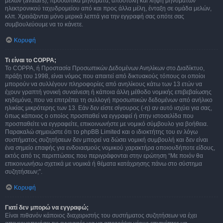
μελών (avatars), προσωπικά μηνύματα, αποστολή και λήψη μηνυμάτων
ηλεκτρονικού ταχυδρομείου από και προς άλλα μέλη, ένταξη σε ομάδα μελών,
κλπ. Χρειάζονται μόνο μερικά λεπτά για την εγγραφή σας οπότε σας
συμβουλεύουμε να το κάνετε.
Κορυφή
Τι είναι το COPPA;
Το COPPA, ή Προστασία Προσωπικών Δεδομένων Ανηλίκων στο Διαδίκτυο,
πράξη του 1998, είναι νόμος που απαιτεί από δικτυακούς τόπους οι οποίοι
μπορούν να συλλέγουν πληροφορίες από ανηλίκους κάτω των 13 ετών να
έχουν γραπτή γονική συναίνεση ή κάποια άλλη μέθοδο νομικής επιβεβαίωσης
κηδεμόνα, που να επιτρέπει τη συλλογή προσωπικών δεδομένων από ανήλικο
ηλικίας μικρότερης των 13. Εάν δεν είστε σίγουρος (-η) αν αυτό ισχύει για σας,
όπως κάποιος ο οποίος προσπαθεί να εγγραφεί ή στην ιστοσελίδα που
προσπαθείτε να εγγραφείτε, επικοινωνήστε με νομικό σύμβουλο για βοήθεια.
Παρακαλώ σημειώστε ότι το phpBB Limited και ο ιδιοκτήτης του εν λόγω
συστήματος συζητήσεων δεν μπορεί να δώσει νομική συμβουλή και δεν είναι
ένα σημείο επαφής για ενδοιασμούς νομικού χαρακτήρα οποιουδήποτε είδους,
εκτός από τις περιπτώσεις που περιγράφονται στην ερώτηση “Με ποιόν θα
επικοινωνήσω σχετικά με νομικά ή θέματα κατάχρησης πάνω στο σύστημα
συζητήσεων;”.
Κορυφή
Γιατί δεν μπορώ να εγγραφώ;
Είναι πιθανόν κάποιος διαχειριστής του συστήματος συζητήσεων να έχει