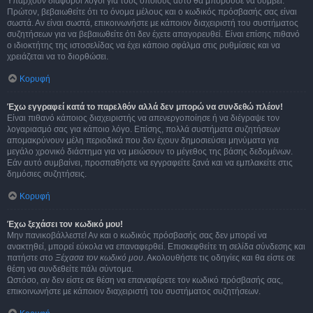
Υπάρχουν διάφοροι λόγοι για τους οποίους αυτό θα μπορούσε να συμβεί.
Πρώτον, βεβαιωθείτε ότι το όνομα μέλους και ο κωδικός πρόσβασής σας είναι
σωστά. Αν είναι σωστά, επικοινωνήστε με κάποιον διαχειριστή του συστήματος
συζητήσεων για να βεβαιωθείτε ότι δεν έχετε απαγορευθεί. Είναι επίσης πιθανό
ο ιδιοκτήτης της ιστοσελίδας να έχει κάποιο σφάλμα στις ρυθμίσεις και να
χρειάζεται να το διορθώσει.
Κορυφή
Έχω εγγραφεί κατά το παρελθόν αλλά δεν μπορώ να συνδεθώ πλέον!
Είναι πιθανό κάποιος διαχειριστής να απενεργοποίησε ή να διέγραψε τον
λογαριασμό σας για κάποιο λόγο. Επίσης, πολλά συστήματα συζητήσεων
απομακρύνουν μέλη περιοδικά που δεν έχουν δημοσιεύσει μηνύματα για
μεγάλο χρονικό διάστημα για να μειώσουν το μέγεθος της βάσης δεδομένων.
Εάν αυτό συμβαίνει, προσπαθήστε να εγγραφείτε ξανά και να εμπλακείτε στις
δημόσιες συζητήσεις.
Κορυφή
Έχω ξεχάσει τον κωδικό μου!
Μην πανικοβάλλεστε! Αν και ο κωδικός πρόσβασής σας δεν μπορεί να
ανακτηθεί, μπορεί εύκολα να επαναφερθεί. Επισκεφθείτε τη σελίδα σύνδεσης και
πατήστε στο
Ξέχασα τον κωδικό μου
. Ακολουθήστε τις οδηγίες και θα είστε σε
θέση να συνδεθείτε πάλι σύντομα.
Ωστόσο, αν δεν είστε σε θέση να επαναφέρετε τον κωδικό πρόσβασής σας,
επικοινωνήστε με κάποιον διαχειριστή του συστήματος συζητήσεων.