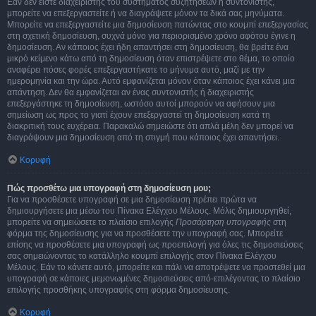
Εάν δεν είστε διαχειριστής του συστήματος συζητήσεων ή συντονιστής,
μπορείτε να επεξεργαστείτε ή να διαγράψετε μόνον τα δικά σας μηνύματα.
Μπορείτε να επεξεργαστείτε μια δημοσίευση πατώντας στο κουμπί επεξεργασίας
στη σχετική δημοσίευση, συχνά μόνο για περιορισμένο χρόνο αφότου έγινε η
δημοσίευση. Αν κάποιος έχει ήδη απαντήσει στη δημοσίευση, θα βρείτε ένα
μικρό κείμενο κάτω από τη δημοσίευση όταν επιστρέψετε στο θέμα, το οποίο
αναφέρει πόσες φορές επεξεργαστήκατε το μήνυμα αυτό, μαζί με την
ημερομηνία και την ώρα. Αυτό εμφανίζεται μόνον όταν κάποιος έχει κάνει μια
απάντηση. Δεν θα εμφανίζεται αν ένας συντονιστής ή διαχειριστής
επεξεργάστηκε τη δημοσίευση, ωστόσο αυτοί μπορούν να αφήσουν μια
σημείωση ως προς το γιατί έχουν επεξεργαστεί τη δημοσίευση κατά τη
διακριτική τους ευχέρεια. Παρακαλώ σημειώστε ότι απλά μέλη δεν μπορεί να
διαγράψουν μια δημοσίευση από τη στιγμή που κάποιος έχει απαντήσει.
Κορυφή
Πώς προσθέτω μια υπογραφή στη δημοσίευση μου;
Για να προσθέσετε υπογραφή σε μια δημοσίευση πρέπει πρώτα να
δημιουργήσετε μια μέσω του Πίνακα Ελέγχου Μέλους. Μόλις δημιουργηθεί,
μπορείτε να σημειώσετε το πλαίσιο επιλογής
Προσάρτηση υπογραφής
στη
φόρμα της δημοσίευσης για να προσθέσετε την υπογραφή σας. Μπορείτε
επίσης να προσθέσετε μια υπογραφή ως προεπιλογή για όλες τις δημοσιεύσεις
σας σημειώνοντας το κατάλληλο κουμπί επιλογής στον Πίνακα Ελέγχου
Μέλους. Εάν το κάνετε αυτό, μπορείτε και πάλι να αποτρέψετε να προστεθεί μια
υπογραφή σε κάποιες μεμονωμένες δημοσιεύσεις από-επιλέγοντας το πλαίσιο
επιλογής προσθήκης υπογραφής στη φόρμα δημοσίευσης.
Κορυφή