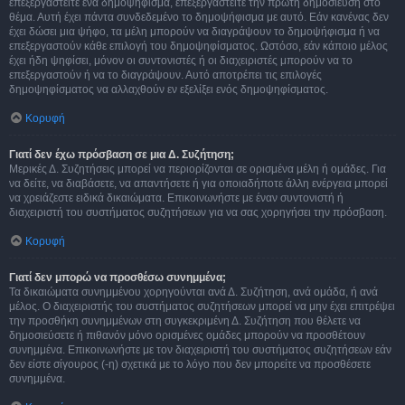
επεξεργαστείτε ένα δημοψήφισμα, επεξεργαστείτε την πρώτη δημοσίευση στο
θέμα. Αυτή έχει πάντα συνδεδεμένο το δημοψήφισμα με αυτό. Εάν κανένας δεν
έχει δώσει μια ψήφο, τα μέλη μπορούν να διαγράψουν το δημοψήφισμα ή να
επεξεργαστούν κάθε επιλογή του δημοψηφίσματος. Ωστόσο, εάν κάποιο μέλος
έχει ήδη ψηφίσει, μόνον οι συντονιστές ή οι διαχειριστές μπορούν να το
επεξεργαστούν ή να το διαγράψουν. Αυτό αποτρέπει τις επιλογές
δημοψηφίσματος να αλλαχθούν εν εξελίξει ενός δημοψηφίσματος.
Κορυφή
Γιατί δεν έχω πρόσβαση σε μια Δ. Συζήτηση;
Μερικές Δ. Συζητήσεις μπορεί να περιορίζονται σε ορισμένα μέλη ή ομάδες. Για
να δείτε, να διαβάσετε, να απαντήσετε ή για οποιαδήποτε άλλη ενέργεια μπορεί
να χρειάζεστε ειδικά δικαιώματα. Επικοινωνήστε με έναν συντονιστή ή
διαχειριστή του συστήματος συζητήσεων για να σας χορηγήσει την πρόσβαση.
Κορυφή
Γιατί δεν μπορώ να προσθέσω συνημμένα;
Τα δικαιώματα συνημμένου χορηγούνται ανά Δ. Συζήτηση, ανά ομάδα, ή ανά
μέλος. Ο διαχειριστής του συστήματος συζητήσεων μπορεί να μην έχει επιτρέψει
την προσθήκη συνημμένων στη συγκεκριμένη Δ. Συζήτηση που θέλετε να
δημοσιεύσετε ή πιθανόν μόνο ορισμένες ομάδες μπορούν να προσθέτουν
συνημμένα. Επικοινωνήστε με τον διαχειριστή του συστήματος συζητήσεων εάν
δεν είστε σίγουρος (-η) σχετικά με το λόγο που δεν μπορείτε να προσθέσετε
συνημμένα.