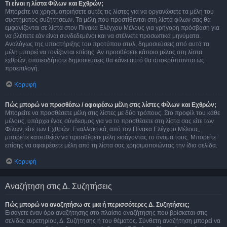
Τι είναι η λίστα Φίλων και Εχθρών;
Μπορείτε να χρησιμοποιήσετε αυτές τις λίστες για να οργανώσετε τα μέλη του
συστήματος συζητήσεων. Τα μέλη που προστίθενται στη λίστα φίλων σας θα
εμφανίζονται σε λίστα στον Πίνακα Ελέγχου Μέλους για γρήγορη πρόσβαση για
να βλέπετε εάν είναι συνδεδεμένοι και να στέλνετε προσωπικά μηνύματα.
Αναλόγως της υποστήριξης του προτύπου στυλ, δημοσιεύσεις από αυτά τα
μέλη μπορεί να τονίζονται επίσης. Αν προσθέσετε κάποιο μέλος στη λίστα
εχθρών, οποιεσδήποτε δημοσιεύσεις θα κάνει αυτό θα αποκρύπτονται ως
προεπιλογή.
Κορυφή
Πώς μπορώ να προσθέσω / αφαιρέσω μέλη στις λίστες Φίλων και Εχθρών;
Μπορείτε να προσθέσετε μέλη στις λίστες με δύο τρόπους. Στο προφίλ του κάθε
μέλους, υπάρχει ένας σύνδεσμος για να το προσθέσετε στη λίστα σας είτε των
Φίλων, είτε των Εχθρών. Εναλλακτικά, από τον Πίνακα Ελέγχου Μέλους,
μπορείτε κατευθείαν να προσθέσετε μέλη εισάγοντας το όνομα τους. Μπορείτε
επίσης να αφαιρέσετε μέλη από τη λίστα σας χρησιμοποιώντας την ίδια σελίδα.
Κορυφή
Αναζήτηση στις Δ. Συζητήσεις
Πώς μπορώ να αναζητήσω σε μια ή περισσότερες Δ. Συζητήσεις;
Εισάγετε έναν όρο αναζήτησης στο πλαίσιο αναζήτησης που βρίσκεται στις
σελίδες ευρετηρίου, Δ. Συζήτησης ή του θέματος. Σύνθετη αναζήτηση μπορεί να