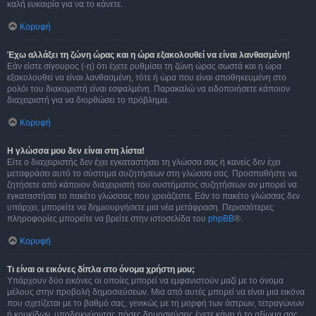
καλή ευκαιρία για να το κάνετε.
Κορυφή
Έχω αλλάξει τη ζώνη ώρας και η ώρα εξακολουθεί να είναι λανθασμένη!
Εάν είστε σίγουρος (-η) ότι έχετε ρυθμίσει τη ζώνη ώρας σωστά και η ώρα
εξακολουθεί να είναι λανθασμένη, τότε ή ώρα που είναι αποθηκευμένη στο
ρολόι του διακομιστή είναι εσφαλμένη. Παρακαλώ να ειδοποιήσετε κάποιον
διαχειριστή για να διορθώσει το πρόβλημα.
Κορυφή
Η γλώσσα μου δεν είναι στη λίστα!
Είτε ο διαχειριστής δεν έχει εγκαταστήσει τη γλώσσα σας ή κανείς δεν έχει
μεταφράσει αυτό το σύστημα συζητήσεων στη γλώσσα σας. Προσπαθήστε να
ζητήσετε από κάποιον διαχειριστή του συστήματος συζητήσεων αν μπορεί να
εγκαταστήσει το πακέτο γλώσσας που χρειάζεστε. Εάν το πακέτο γλώσσας δεν
υπάρχει, μπορείτε να δημιουργήσετε μια νέα μετάφραση. Περισσότερες
πληροφορίες μπορείτε να βρείτε στην ιστοσελίδα του
phpBB
®.
Κορυφή
Τι είναι οι εικόνες δίπλα στο όνομα χρήστη μου;
Υπάρχουν δύο εικόνες οι οποίες μπορεί να εμφανιστούν μαζί με το όνομα
μέλους στην προβολή δημοσιεύσεων. Μια από αυτές μπορεί να είναι μια εικόνα
που σχετίζεται με το βαθμό σας, γενικώς με τη μορφή των άστρων, τετραγώνων
ή κουκίδων, υποδεικνύοντας πόσες δημοσιεύσεις έχετε κάνει ή το αξίωμα σας