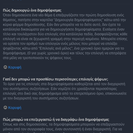
Πώς δημιουργώ ένα δημοψήφισμα;
Όταν δημοσιεύετε ένα νέο θέμα ή επεξεργάζεστε την πρώτη δημοσίευση ενός
θέματος, πατήστε στην καρτέλα “Δημιουργία δημοψηφίσματος” κάτω από την
κύρια φόρμα δημοσίευσης. Εάν δεν μπορείτε να το δείτε αυτό, δεν έχετε τα
κατάλληλα δικαιώματα για να δημιουργήσετε δημοψηφίσματα. Εισάγετε έναν
τίτλο και τουλάχιστον δύο επιλογές στα κατάλληλα πεδία, διασφαλίζοντας κάθε
επιλογή να είναι σε ξεχωριστή γραμμή στην περιοχή κειμένου. Μπορείτε επίσης
να ορίσετε τον αριθμό των επιλογών ενός μέλους που μπορεί να επιλέξει
ψηφίζοντας κάτω από “Επιλογές ανά μέλος”, ένα χρονικό όριο ημερών για το
δημοψήφισμα, (0 για χωρίς χρονικό όριο) και τέλος την επιλογή να επιτρέψετε
στα μέλη να τροποποιούν τις ψήφους τους.
Κορυφή
Γιατί δεν μπορώ να προσθέσω περισσότερες επιλογές ψήφων;
Το όριο για τις επιλογές στα δημοψηφίσματα καθορίζεται από τον διαχειριστή
του συστήματος συζητήσεων. Εάν νομίζετε ότι χρειάζονται περισσότερες
επιλογές στο δικό σας δημοψήφισμα από το επιτρεπόμενο όριο, επικοινωνείτε
με τον διαχειριστή του συστήματος συζητήσεων.
Κορυφή
Πώς μπορώ να επεξεργαστώ ή να διαγράψω ένα δημοψήφισμα;
Όπως και στις δημοσιεύσεις, τα δημοψηφίσματα μπορούν να επεξεργαστούν
μόνον από τον συγγραφέα τους, έναν συντονιστή ή έναν διαχειριστή. Για να