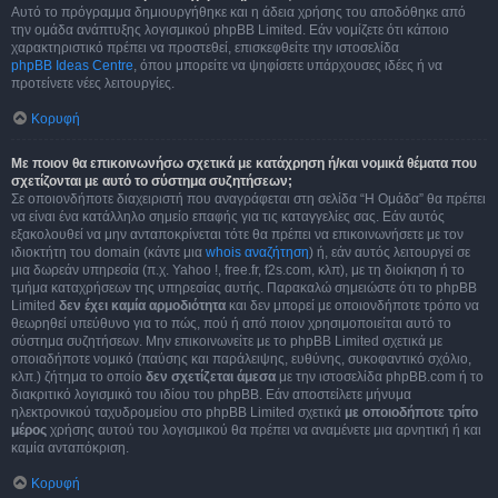
Αυτό το πρόγραμμα δημιουργήθηκε και η άδεια χρήσης του αποδόθηκε από
την ομάδα ανάπτυξης λογισμικού phpBB Limited. Εάν νομίζετε ότι κάποιο
χαρακτηριστικό πρέπει να προστεθεί, επισκεφθείτε την ιστοσελίδα
phpBB Ideas Centre
, όπου μπορείτε να ψηφίσετε υπάρχουσες ιδέες ή να
προτείνετε νέες λειτουργίες.
Κορυφή
Με ποιον θα επικοινωνήσω σχετικά με κατάχρηση ή/και νομικά θέματα που
σχετίζονται με αυτό το σύστημα συζητήσεων;
Σε οποιονδήποτε διαχειριστή που αναγράφεται στη σελίδα “Η Ομάδα” θα πρέπει
να είναι ένα κατάλληλο σημείο επαφής για τις καταγγελίες σας. Εάν αυτός
εξακολουθεί να μην ανταποκρίνεται τότε θα πρέπει να επικοινωνήσετε με τον
ιδιοκτήτη του domain (κάντε μια
whois αναζήτηση
) ή, εάν αυτός λειτουργεί σε
μια δωρεάν υπηρεσία (π.χ. Yahoo !, free.fr, f2s.com, κλπ), με τη διοίκηση ή το
τμήμα καταχρήσεων της υπηρεσίας αυτής. Παρακαλώ σημειώστε ότι το phpBB
Limited
δεν έχει καμία αρμοδιότητα
και δεν μπορεί με οποιονδήποτε τρόπο να
θεωρηθεί υπεύθυνο για το πώς, πού ή από ποιον χρησιμοποιείται αυτό το
σύστημα συζητήσεων. Μην επικοινωνείτε με το phpBB Limited σχετικά με
οποιαδήποτε νομικό (παύσης και παράλειψης, ευθύνης, συκοφαντικό σχόλιο,
κλπ.) ζήτημα το οποίο
δεν σχετίζεται άμεσα
με την ιστοσελίδα phpBB.com ή το
διακριτικό λογισμικό του ιδίου του phpBB. Εάν αποστείλετε μήνυμα
ηλεκτρονικού ταχυδρομείου στο phpBB Limited σχετικά
με οποιοδήποτε τρίτο
μέρος
χρήσης αυτού του λογισμικού θα πρέπει να αναμένετε μια αρνητική ή και
καμία ανταπόκριση.
Κορυφή