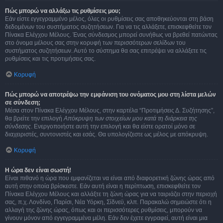
Πώς μπορώ να αλλάξω τις ρυθμίσεις μου;
Εάν είστε εγγεγραμμένο μέλος, όλες οι ρυθμίσεις σας αποθηκεύονται στη βάση
δεδομένων του συστήματος συζητήσεων. Για να τις αλλάξετε, επισκεφθείτε τον
Πίνακα Ελέγχου Μέλους. Ένας σύνδεσμος μπορεί συνήθως να βρεθεί πατώντας
στο όνομα μέλους σας στην κορυφή των περισσότερων σελίδων του
συστήματος συζητήσεων. Αυτό το σύστημα θα σας επιτρέψει να αλλάξετε τις
ρυθμίσεις και τις προτιμήσεις σας.
Κορυφή
Πώς μπορώ να αποτρέψω την εμφάνιση του ονόματος μου στη λίστα μελών
σε σύνδεση;
Μέσα στον Πίνακα Ελέγχου Μέλους, στην καρτέλα “Προτιμήσεις Δ. Συζήτησης”,
θα βρείτε την επιλογή
Απόκρυψη των στοιχείων μου κατά τη διάρκεια της
σύνδεσης
. Ενεργοποιήστε αυτή την επιλογή και θα είστε ορατοί μόνο σε
διαχειριστές, συντονιστές και εσάς. Θα υπολογίζεστε ως μέλος με απόκρυψη.
Κορυφή
Η ώρα δεν είναι σωστή!
Είναι πιθανό η ώρα που εμφανίζεται να είναι από διαφορετική ζώνης ώρας από
αυτή στην οποία βρίσκεστε. Εάν αυτή είναι η περίπτωση, επισκεφθείτε τον
Πίνακα Ελέγχου Μέλους και αλλάξτε τη ζώνη ώρας για να ταιριάζει στην περιοχή
σας, π.χ. Λονδίνο, Παρίσι, Νέα Υόρκη, Σίδνεϋ, κλπ. Παρακαλώ σημειώστε ότι η
αλλαγή της ζώνης ώρας, όπως και οι περισσότερες ρυθμίσεις, μπορούν να
γίνουν μόνον από εγγεγραμμένα μέλη. Εάν δεν έχετε εγγραφεί, αυτή είναι μια