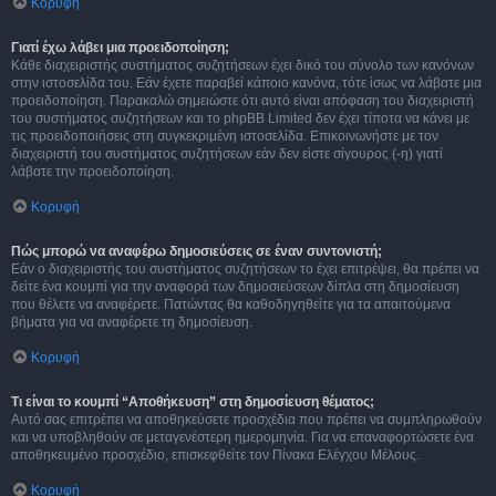
Κορυφή
Γιατί έχω λάβει μια προειδοποίηση;
Κάθε διαχειριστής συστήματος συζητήσεων έχει δικό του σύνολο των κανόνων
στην ιστοσελίδα του. Εάν έχετε παραβεί κάποιο κανόνα, τότε ίσως να λάβατε μια
προειδοποίηση. Παρακαλώ σημειώστε ότι αυτό είναι απόφαση του διαχειριστή
του συστήματος συζητήσεων και το phpBB Limited δεν έχει τίποτα να κάνει με
τις προειδοποιήσεις στη συγκεκριμένη ιστοσελίδα. Επικοινωνήστε με τον
διαχειριστή του συστήματος συζητήσεων εάν δεν είστε σίγουρος (-η) γιατί
λάβατε την προειδοποίηση.
Κορυφή
Πώς μπορώ να αναφέρω δημοσιεύσεις σε έναν συντονιστή;
Εάν ο διαχειριστής του συστήματος συζητήσεων το έχει επιτρέψει, θα πρέπει να
δείτε ένα κουμπί για την αναφορά των δημοσιεύσεων δίπλα στη δημοσίευση
που θέλετε να αναφέρετε. Πατώντας θα καθοδηγηθείτε για τα απαιτούμενα
βήματα για να αναφέρετε τη δημοσίευση.
Κορυφή
Τι είναι το κουμπί “Αποθήκευση” στη δημοσίευση θέματος;
Αυτό σας επιτρέπει να αποθηκεύσετε προσχέδια που πρέπει να συμπληρωθούν
και να υποβληθούν σε μεταγενέστερη ημερομηνία. Για να επαναφορτώσετε ένα
αποθηκευμένο προσχέδιο, επισκεφθείτε τον Πίνακα Ελέγχου Μέλους.
Κορυφή