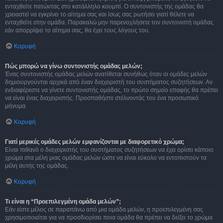
ενταχθείτε πατώντας στο κατάλληλο κουμπί. Ο συντονιστής της ομάδας θα
χρειαστεί να εγκρίνει το αίτημα σας και ίσως σας ρωτήσει γιατί θέλετε να
ενταχθείτε στην ομάδα. Παρακαλώ μην παρενοχλήσετε τον συντονιστή ομάδας
εάν απορρίψει το αίτημα σας, θα έχει τους λόγους του.
Κορυφή
Πώς μπορώ να γίνω συντονιστής ομάδας μελών;
Ένας συντονιστής ομάδας μελών ανατίθεται συνήθως όταν οι ομάδες μελών
δημιουργούνται αρχικά από έναν διαχειριστή του συστήματος συζητήσεων. Αν
ενδιαφέρεστε να γίνετε συντονιστής ομάδας, το πρώτο σημείο επαφής θα πρέπει
να είναι ένας διαχειριστής. Προσπαθήστε στέλνοντάς του ένα προσωπικό
μήνυμα.
Κορυφή
Γιατί μερικές ομάδες μελών εμφανίζονται με διαφορετικό χρώμα;
Είναι πιθανό ο διαχειριστής του συστήματος συζητήσεων να έχει ορίσει κάποιο
χρώμα στα μέλη μιας ομάδας μελών ώστε να είναι εύκολο να εντοπιστούν τα
μέλη αυτής της ομάδας.
Κορυφή
Τι είναι η “Προεπιλεγμένη ομάδα μελών”;
Εάν είστε μέλος σε παραπάνω από μια ομάδα μελών, η προεπιλεγμένη σας
χρησιμοποιείται για να προσδιορίσει ποια ομάδα θα πρέπει να δείξει το χρώμα