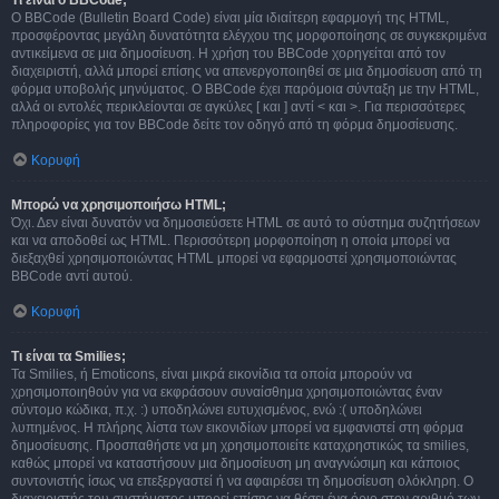
Τι είναι ο BBCode;
Ο BBCode (Bulletin Board Code) είναι μία ιδιαίτερη εφαρμογή της HTML,
προσφέροντας μεγάλη δυνατότητα ελέγχου της μορφοποίησης σε συγκεκριμένα
αντικείμενα σε μια δημοσίευση. Η χρήση του BBCode χορηγείται από τον
διαχειριστή, αλλά μπορεί επίσης να απενεργοποιηθεί σε μια δημοσίευση από τη
φόρμα υποβολής μηνύματος. Ο BBCode έχει παρόμοια σύνταξη με την HTML,
αλλά οι εντολές περικλείονται σε αγκύλες [ και ] αντί < και >. Για περισσότερες
πληροφορίες για τον BBCode δείτε τον οδηγό από τη φόρμα δημοσίευσης.
Κορυφή
Μπορώ να χρησιμοποιήσω HTML;
Όχι. Δεν είναι δυνατόν να δημοσιεύσετε HTML σε αυτό το σύστημα συζητήσεων
και να αποδοθεί ως HTML. Περισσότερη μορφοποίηση η οποία μπορεί να
διεξαχθεί χρησιμοποιώντας HTML μπορεί να εφαρμοστεί χρησιμοποιώντας
BBCode αντί αυτού.
Κορυφή
Τι είναι τα Smilies;
Τα Smilies, ή Emoticons, είναι μικρά εικονίδια τα οποία μπορούν να
χρησιμοποιηθούν για να εκφράσουν συναίσθημα χρησιμοποιώντας έναν
σύντομο κώδικα, π.χ. :) υποδηλώνει ευτυχισμένος, ενώ :( υποδηλώνει
λυπημένος. Η πλήρης λίστα των εικονιδίων μπορεί να εμφανιστεί στη φόρμα
δημοσίευσης. Προσπαθήστε να μη χρησιμοποιείτε καταχρηστικώς τα smilies,
καθώς μπορεί να καταστήσουν μια δημοσίευση μη αναγνώσιμη και κάποιος
συντονιστής ίσως να επεξεργαστεί ή να αφαιρέσει τη δημοσίευση ολόκληρη. Ο