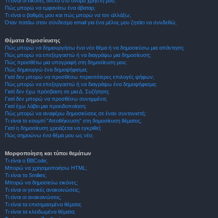
Τι είναι οι εικόνες δίπλα στο όνομα χρήστη μου;
Πώς μπορώ να εμφανίσω ένα άβαταρ;
Τι είναι ο βαθμός μου και πώς μπορώ να τον αλλάξω;
Όταν πατάω στον σύνδεσμο email για ένα μέλος μου ζητάει να συνδεθώ;
Θέματα δημοσίευσης
Πώς μπορώ να δημιουργήσω ένα νέο θέμα ή να δημοσιεύσω μια απάντηση;
Πώς μπορώ να επεξεργαστώ ή να διαγράψω μια δημοσίευση;
Πώς προσθέτω μια υπογραφή στη δημοσίευση μου;
Πώς δημιουργώ ένα δημοψήφισμα;
Γιατί δεν μπορώ να προσθέσω περισσότερες επιλογές ψήφων;
Πώς μπορώ να επεξεργαστώ ή να διαγράψω ένα δημοψήφισμα;
Γιατί δεν έχω πρόσβαση σε μια Δ. Συζήτηση;
Γιατί δεν μπορώ να προσθέσω συνημμένα;
Γιατί έχω λάβει μια προειδοποίηση;
Πώς μπορώ να αναφέρω δημοσιεύσεις σε έναν συντονιστή;
Τι είναι το κουμπί “Αποθήκευση” στη δημοσίευση θέματος;
Γιατί η δημοσίευση χρειάζεται να εγκριθεί;
Πώς σημειώνω ένα θέμα μου ως νέο;
Μορφοποίηση και τύποι θεμάτων
Τι είναι ο BBCode;
Μπορώ να χρησιμοποιήσω HTML;
Τι είναι τα Smilies;
Μπορώ να δημοσιεύω εικόνες;
Τι είναι οι γενικές ανακοινώσεις;
Τι είναι οι ανακοινώσεις;
Τι είναι τα επισημασμένα θέματα;
Τι είναι τα κλειδωμένα θέματα;