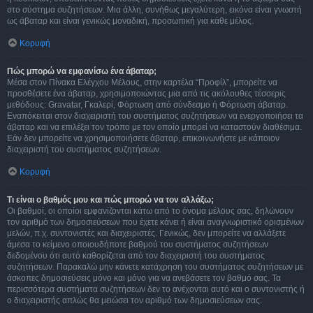
στο σύστημα συζητήσεων. Μια άλλη, συνήθως μεγαλύτερη, εικόνα είναι γνωστή
ως άβαταρ και είναι γενικώς μοναδική, προσωπική για κάθε μέλος.
Κορυφή
Πώς μπορώ να εμφανίσω ένα άβαταρ;
Μέσα στον Πίνακα Ελέγχου Μέλους, στην καρτέλα “Προφίλ”, μπορείτε να
προσθέσετε ένα άβαταρ, χρησιμοποιώντας μια από τις ακόλουθες τέσσερις
μεθόδους: Gravatar, Γκαλερί, Φόρτωση από σύνδεσμο ή Φόρτωση άβαταρ.
Εναπόκειται στον διαχειριστή του συστήματος συζητήσεων να ενεργοποιήσει τα
άβαταρ και να επιλέξει τον τρόπο με τον οποίο μπορεί να καταστούν διαθέσιμα.
Εάν δεν μπορείτε να χρησιμοποιήσετε άβαταρ, επικοινωνήστε με κάποιον
διαχειριστή του συστήματος συζητήσεων.
Κορυφή
Τι είναι ο βαθμός μου και πώς μπορώ να τον αλλάξω;
Οι βαθμοί, οι οποίοι εμφανίζονται κάτω από το όνομα μέλους σας, δηλώνουν
τον αριθμό των δημοσιεύσεων που έχετε κάνει ή είναι αναγνωριστικό ορισμένων
μελών, π.χ. συντονιστές και διαχειριστές. Γενικώς, δεν μπορείτε να αλλάξετε
άμεσα το κείμενο οποιουδήποτε βαθμού του συστήματος συζητήσεων
δεδομένου ότι αυτό καθορίζεται από τον διαχειριστή του συστήματος
συζητήσεων. Παρακαλώ μην κάνετε κατάχρηση του συστήματος συζητήσεων με
άσκοπες δημοσιεύσεις μόνο και μόνο για να ανεβάσετε τον βαθμό σας. Τα
περισσότερα συστήματα συζητήσεων δεν το ανέχονται αυτό και ο συντονιστής ή
ο διαχειριστής απλώς θα μειώσει τον αριθμό των δημοσιεύσεων σας.