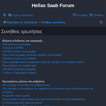
Hellas Saab Forum
Συχνές ερωτήσεις
Εγγραφή
Σύνδεση
Α
Ευρετήριο Δ. Συζήτησης
Συνήθεις ερωτήσεις
ν
Συνήθεις ερωτήσεις
α
ζ
Θέματα σύνδεσης και εγγραφής
Γιατί πρέπει να εγγραφώ;
ή
Τι είναι το COPPA;
τ
Γιατί δεν μπορώ να εγγραφώ;
Έχω κάνει εγγραφή, αλλά δεν μπορώ να συνδεθώ!
η
Γιατί δεν μπορώ να συνδεθώ;
σ
Έχω εγγραφεί κατά το παρελθόν αλλά δεν μπορώ να συνδεθώ πλέον!
Έχω ξεχάσει τον κωδικό μου!
η
Γιατί αποσυνδέομαι αυτόματα;
Τι κάνει η “Διαγραφή cookies”;
Προτιμήσεις μέλους και ρυθμίσεις
Πώς μπορώ να αλλάξω τις ρυθμίσεις μου;
Πώς μπορώ να αποτρέψω την εμφάνιση του ονόματος μου στη λίστα μελών σε
σύνδεση;
Η ώρα δεν είναι σωστή!
Έχω αλλάξει τη ζώνη ώρας και η ώρα εξακολουθεί να είναι λανθασμένη!
Η γλώσσα μου δεν είναι στη λίστα!