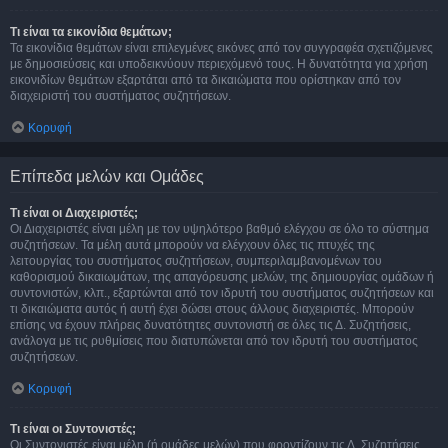
Τι είναι τα εικονίδια θεμάτων;
Τα εικονίδια θεμάτων είναι επιλεγμένες εικόνες από τον συγγραφέα σχετιζόμενες
με δημοσιεύσεις και υποδεικνύουν περιεχόμενό τους. Η δυνατότητα για χρήση
εικονιδίων θεμάτων εξαρτάται από τα δικαιώματα που ορίστηκαν από τον
διαχειριστή του συστήματος συζητήσεων.
Κορυφή
Επίπεδα μελών και Ομάδες
Τι είναι οι Διαχειριστές;
Οι Διαχειριστές είναι μέλη με τον υψηλότερο βαθμό ελέγχου σε όλο το σύστημα
συζητήσεων. Τα μέλη αυτά μπορούν να ελέγχουν όλες τις πτυχές της
λειτουργίας του συστήματος συζητήσεων, συμπεριλαμβανομένων του
καθορισμού δικαιωμάτων, της απαγόρευσης μελών, της δημιουργίας ομάδων ή
συντονιστών, κλπ., εξαρτώνται από τον ιδρυτή του συστήματος συζητήσεων και
τι δικαιώματα αυτός ή αυτή έχει δώσει στους άλλους διαχειριστές. Μπορούν
επίσης να έχουν πλήρεις δυνατότητες συντονιστή σε όλες τις Δ. Συζητήσεις,
ανάλογα με τις ρυθμίσεις που διατυπώνεται από τον ιδρυτή του συστήματος
συζητήσεων.
Κορυφή
Τι είναι οι Συντονιστές;
Οι Συντονιστές είναι μέλη (ή ομάδες μελών) που φροντίζουν τις Δ. Συζητήσεις