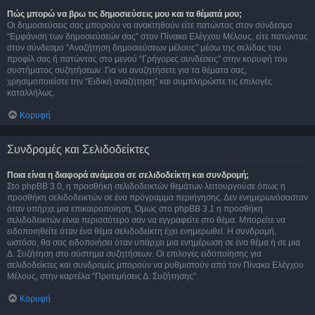
Πώς μπορώ να βρω τις δημοσιεύσεις μου και τα θέματά μου;
Οι δημοσιεύσεις σας μπορούν να ανακτηθούν είτε πατώντας στον σύνδεσμο
“Εμφάνιση των δημοσιεύσεών σας” στον Πίνακα Ελέγχου Μέλους, είτε πατώντας
στον σύνδεσμο “Αναζήτηση δημοσιεύσεων μέλους” μέσω της σελίδας του
προφίλ σας ή πατώντας στο μενού “Γρήγορες συνδέσεις” στην κορυφή του
συστήματος συζητήσεων. Για να αναζητήσετε για τα θέματα σας,
χρησιμοποιείστε την “Ειδική αναζήτηση” και συμπληρώστε τις επιλογές
καταλλήλως.
Κορυφή
Συνδρομές και Σελιδοδείκτες
Ποια είναι η διαφορά ανάμεσα σε σελιδοδείκτη και συνδρομή;
Στο phpBB 3.0, η προσθήκη σελιδοδεικτών θεμάτων λειτουργούσε όπως η
προσθήκη σελιδοδεικτών σε ένα πρόγραμμα περιήγησης. Δεν ενημερωνόσασταν
όταν υπήρχε μια επικαιροποίηση. Όμως στο phpBB 3.1 η προσθήκη
σελιδοδεικτών είναι περισσότερο σαν να εγγραφείτε στο θέμα. Μπορείτε να
ειδοποιηθείτε όταν ένα θέμα σελιδοδείκτη έχει ενημερωθεί. Η συνδρομή,
ωστόσο, θα σας ειδοποιήσει όταν υπάρχει μια ενημέρωση σε ένα θέμα ή σε μια
Δ. Συζήτηση στο σύστημα συζητήσεων. Οι επιλογές ειδοποίησης για
σελιδοδείκτες και συνδρομές μπορούν να ρυθμιστούν από τον Πίνακα Ελέγχου
Μέλους, στην καρτέλα “Προτιμήσεις Δ. Συζήτησης”.
Κορυφή