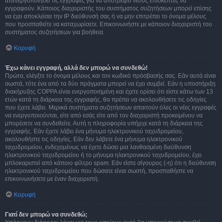
απενεργοποιήσει τις εγγραφές για να αποτρέψει νέους επισκέπτες να
εγγραφούν. Κάποιος διαχειριστής του συστήματος συζητήσεων μπορεί επίσης
να έχει αποκλείσει την IP διεύθυνσή σας ή να μην επιτρέπει το όνομα μέλους
που προσπαθείτε να καταχωρίσετε. Επικοινωνήστε με κάποιον διαχειριστή του
συστήματος συζητήσεων για βοήθεια.
Κορυφή
Έχω κάνει εγγραφή, αλλά δεν μπορώ να συνδεθώ!
Πρώτα, ελέγξτε το όνομα μέλους και τον κωδικό πρόσβασής σας. Εάν αυτά είναι
σωστά, τότε ένα από τα δύο πράγματα μπορεί να έχει συμβεί. Εάν η υποστήριξη
διακήρυξης COPPA είναι ενεργοποιημένη και έχετε ορίσει ότι είστε κάτω των 13
ετών κατά τη διάρκεια της εγγραφής, θα πρέπει να ακολουθήσετε τις οδηγίες
που έχετε λάβει. Μερικά συστήματα συζητήσεων απαιτούν όλες οι νέες εγγραφές
να ενεργοποιούνται, είτε από εσάς είτε από τον διαχειριστή προκειμένου να
μπορέσετε να συνδεθείτε. Αυτή η πληροφορία υπήρχε κατά τη διάρκεια της
εγγραφής. Εάν έχετε λάβει ένα μήνυμα ηλεκτρονικού ταχυδρομείου,
ακολουθήστε τις οδηγίες. Εάν δεν λάβετε ένα μήνυμα ηλεκτρονικού
ταχυδρομείου, ενδεχομένως να έχετε δώσει μια λανθασμένη διεύθυνση
ηλεκτρονικού ταχυδρομείου ή το μήνυμα ηλεκτρονικού ταχυδρομείου, έχει
μπλοκαριστεί από κάποιο φίλτρο spam. Εάν είστε σίγουρος (-η) ότι η διεύθυνση
ηλεκτρονικού ταχυδρομείου που δώσατε είναι σωστή, προσπαθήστε να
επικοινωνήσετε με έναν διαχειριστή.
Κορυφή
Γιατί δεν μπορώ να συνδεθώ;