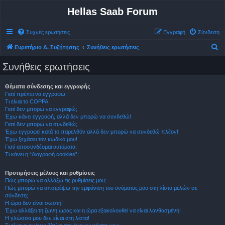
Hellas Saab Forum
Συχνές ερωτήσεις
Εγγραφή
Σύνδεση
Α
Ευρετήριο Δ. Συζήτησης
Συνήθεις ερωτήσεις
ν
Συνήθεις ερωτήσεις
α
ζ
Θέματα σύνδεσης και εγγραφής
Γιατί πρέπει να εγγραφώ;
ή
Τι είναι το COPPA;
τ
Γιατί δεν μπορώ να εγγραφώ;
Έχω κάνει εγγραφή, αλλά δεν μπορώ να συνδεθώ!
η
Γιατί δεν μπορώ να συνδεθώ;
σ
Έχω εγγραφεί κατά το παρελθόν αλλά δεν μπορώ να συνδεθώ πλέον!
Έχω ξεχάσει τον κωδικό μου!
η
Γιατί αποσυνδέομαι αυτόματα;
Τι κάνει η “Διαγραφή cookies”;
Προτιμήσεις μέλους και ρυθμίσεις
Πώς μπορώ να αλλάξω τις ρυθμίσεις μου;
Πώς μπορώ να αποτρέψω την εμφάνιση του ονόματος μου στη λίστα μελών σε
σύνδεση;
Η ώρα δεν είναι σωστή!
Έχω αλλάξει τη ζώνη ώρας και η ώρα εξακολουθεί να είναι λανθασμένη!
Η γλώσσα μου δεν είναι στη λίστα!