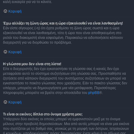
καλή ευκαιρία για να το κάνετε.
Κορυφή
Έχω αλλάξει τη ζώνη ώρας και η ώρα εξακολουθεί να είναι λανθασμένη!
Εάν είστε σίγουρος (-η) ότι έχετε ρυθμίσει τη ζώνη ώρας σωστά και η ώρα
εξακολουθεί να είναι λανθασμένη, τότε ή ώρα που είναι αποθηκευμένη στο
ρολόι του διακομιστή είναι εσφαλμένη. Παρακαλώ να ειδοποιήσετε κάποιον
διαχειριστή για να διορθώσει το πρόβλημα.
Κορυφή
Η γλώσσα μου δεν είναι στη λίστα!
Είτε ο διαχειριστής δεν έχει εγκαταστήσει τη γλώσσα σας ή κανείς δεν έχει
μεταφράσει αυτό το σύστημα συζητήσεων στη γλώσσα σας. Προσπαθήστε να
ζητήσετε από κάποιον διαχειριστή του συστήματος συζητήσεων αν μπορεί να
εγκαταστήσει το πακέτο γλώσσας που χρειάζεστε. Εάν το πακέτο γλώσσας δεν
υπάρχει, μπορείτε να δημιουργήσετε μια νέα μετάφραση. Περισσότερες
πληροφορίες μπορείτε να βρείτε στην ιστοσελίδα του
phpBB
®.
Κορυφή
Τι είναι οι εικόνες δίπλα στο όνομα χρήστη μου;
Υπάρχουν δύο εικόνες οι οποίες μπορεί να εμφανιστούν μαζί με το όνομα
μέλους στην προβολή δημοσιεύσεων. Μια από αυτές μπορεί να είναι μια εικόνα
που σχετίζεται με το βαθμό σας, γενικώς με τη μορφή των άστρων, τετραγώνων
ή κουκίδων, υποδεικνύοντας πόσες δημοσιεύσεις έχετε κάνει ή το αξίωμα σας