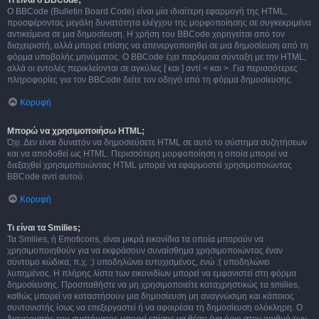
Τι είναι ο BBCode;
Ο BBCode (Bulletin Board Code) είναι μία ιδιαίτερη εφαρμογή της HTML,
προσφέροντας μεγάλη δυνατότητα ελέγχου της μορφοποίησης σε συγκεκριμένα
αντικείμενα σε μια δημοσίευση. Η χρήση του BBCode χορηγείται από τον
διαχειριστή, αλλά μπορεί επίσης να απενεργοποιηθεί σε μια δημοσίευση από τη
φόρμα υποβολής μηνύματος. Ο BBCode έχει παρόμοια σύνταξη με την HTML,
αλλά οι εντολές περικλείονται σε αγκύλες [ και ] αντί < και >. Για περισσότερες
πληροφορίες για τον BBCode δείτε τον οδηγό από τη φόρμα δημοσίευσης.
Κορυφή
Μπορώ να χρησιμοποιήσω HTML;
Όχι. Δεν είναι δυνατόν να δημοσιεύσετε HTML σε αυτό το σύστημα συζητήσεων
και να αποδοθεί ως HTML. Περισσότερη μορφοποίηση η οποία μπορεί να
διεξαχθεί χρησιμοποιώντας HTML μπορεί να εφαρμοστεί χρησιμοποιώντας
BBCode αντί αυτού.
Κορυφή
Τι είναι τα Smilies;
Τα Smilies, ή Emoticons, είναι μικρά εικονίδια τα οποία μπορούν να
χρησιμοποιηθούν για να εκφράσουν συναίσθημα χρησιμοποιώντας έναν
σύντομο κώδικα, π.χ. :) υποδηλώνει ευτυχισμένος, ενώ :( υποδηλώνει
λυπημένος. Η πλήρης λίστα των εικονιδίων μπορεί να εμφανιστεί στη φόρμα
δημοσίευσης. Προσπαθήστε να μη χρησιμοποιείτε καταχρηστικώς τα smilies,
καθώς μπορεί να καταστήσουν μια δημοσίευση μη αναγνώσιμη και κάποιος
συντονιστής ίσως να επεξεργαστεί ή να αφαιρέσει τη δημοσίευση ολόκληρη. Ο