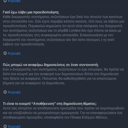
Κορυφή
Γιατί έχω λάβει μια προειδοποίηση;
Κάθε διαχειριστής συστήματος συζητήσεων έχει δικό του σύνολο των κανόνων
στην ιστοσελίδα του. Εάν έχετε παραβεί κάποιο κανόνα, τότε ίσως να λάβατε μια
προειδοποίηση. Παρακαλώ σημειώστε ότι αυτό είναι απόφαση του διαχειριστή
του συστήματος συζητήσεων και το phpBB Limited δεν έχει τίποτα να κάνει με
τις προειδοποιήσεις στη συγκεκριμένη ιστοσελίδα. Επικοινωνήστε με τον
διαχειριστή του συστήματος συζητήσεων εάν δεν είστε σίγουρος (-η) γιατί
λάβατε την προειδοποίηση.
Κορυφή
Πώς μπορώ να αναφέρω δημοσιεύσεις σε έναν συντονιστή;
Εάν ο διαχειριστής του συστήματος συζητήσεων το έχει επιτρέψει, θα πρέπει να
δείτε ένα κουμπί για την αναφορά των δημοσιεύσεων δίπλα στη δημοσίευση
που θέλετε να αναφέρετε. Πατώντας θα καθοδηγηθείτε για τα απαιτούμενα
βήματα για να αναφέρετε τη δημοσίευση.
Κορυφή
Τι είναι το κουμπί “Αποθήκευση” στη δημοσίευση θέματος;
Αυτό σας επιτρέπει να αποθηκεύσετε προσχέδια που πρέπει να συμπληρωθούν
και να υποβληθούν σε μεταγενέστερη ημερομηνία. Για να επαναφορτώσετε ένα
αποθηκευμένο προσχέδιο, επισκεφθείτε τον Πίνακα Ελέγχου Μέλους.
Κορυφή