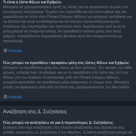
Τι είναι η λίστα Φίλων και Εχθρών;
Μπορείτε να χρησιμοποιήσετε αυτές τις λίστες για να οργανώσετε τα μέλη του
συστήματος συζητήσεων. Τα μέλη που προστίθενται στη λίστα φίλων σας θα
εμφανίζονται σε λίστα στον Πίνακα Ελέγχου Μέλους για γρήγορη πρόσβαση για
να βλέπετε εάν είναι συνδεδεμένοι και να στέλνετε προσωπικά μηνύματα.
Αναλόγως της υποστήριξης του προτύπου στυλ, δημοσιεύσεις από αυτά τα
μέλη μπορεί να τονίζονται επίσης. Αν προσθέσετε κάποιο μέλος στη λίστα
εχθρών, οποιεσδήποτε δημοσιεύσεις θα κάνει αυτό θα αποκρύπτονται ως
προεπιλογή.
Κορυφή
Πώς μπορώ να προσθέσω / αφαιρέσω μέλη στις λίστες Φίλων και Εχθρών;
Μπορείτε να προσθέσετε μέλη στις λίστες με δύο τρόπους. Στο προφίλ του κάθε
μέλους, υπάρχει ένας σύνδεσμος για να το προσθέσετε στη λίστα σας είτε των
Φίλων, είτε των Εχθρών. Εναλλακτικά, από τον Πίνακα Ελέγχου Μέλους,
μπορείτε κατευθείαν να προσθέσετε μέλη εισάγοντας το όνομα τους. Μπορείτε
επίσης να αφαιρέσετε μέλη από τη λίστα σας χρησιμοποιώντας την ίδια σελίδα.
Κορυφή
Αναζήτηση στις Δ. Συζητήσεις
Πώς μπορώ να αναζητήσω σε μια ή περισσότερες Δ. Συζητήσεις;
Εισάγετε έναν όρο αναζήτησης στο πλαίσιο αναζήτησης που βρίσκεται στις
σελίδες ευρετηρίου, Δ. Συζήτησης ή του θέματος. Σύνθετη αναζήτηση μπορεί να