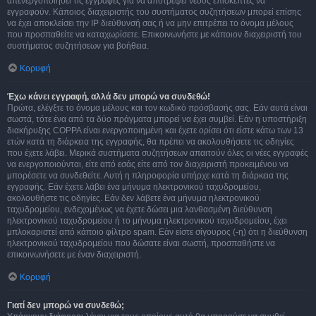
απενεργοποιήσει τις εγγραφές για να αποτρέψει νέους επισκέπτες να
εγγραφούν. Κάποιος διαχειριστής του συστήματος συζητήσεων μπορεί επίσης
να έχει αποκλείσει την IP διεύθυνσή σας ή να μην επιτρέπει το όνομα μέλους
που προσπαθείτε να καταχωρίσετε. Επικοινωνήστε με κάποιον διαχειριστή του
συστήματος συζητήσεων για βοήθεια.
Κορυφή
Έχω κάνει εγγραφή, αλλά δεν μπορώ να συνδεθώ!
Πρώτα, ελέγξτε το όνομα μέλους και τον κωδικό πρόσβασής σας. Εάν αυτά είναι
σωστά, τότε ένα από τα δύο πράγματα μπορεί να έχει συμβεί. Εάν η υποστήριξη
διακήρυξης COPPA είναι ενεργοποιημένη και έχετε ορίσει ότι είστε κάτω των 13
ετών κατά τη διάρκεια της εγγραφής, θα πρέπει να ακολουθήσετε τις οδηγίες
που έχετε λάβει. Μερικά συστήματα συζητήσεων απαιτούν όλες οι νέες εγγραφές
να ενεργοποιούνται, είτε από εσάς είτε από τον διαχειριστή προκειμένου να
μπορέσετε να συνδεθείτε. Αυτή η πληροφορία υπήρχε κατά τη διάρκεια της
εγγραφής. Εάν έχετε λάβει ένα μήνυμα ηλεκτρονικού ταχυδρομείου,
ακολουθήστε τις οδηγίες. Εάν δεν λάβετε ένα μήνυμα ηλεκτρονικού
ταχυδρομείου, ενδεχομένως να έχετε δώσει μια λανθασμένη διεύθυνση
ηλεκτρονικού ταχυδρομείου ή το μήνυμα ηλεκτρονικού ταχυδρομείου, έχει
μπλοκαριστεί από κάποιο φίλτρο spam. Εάν είστε σίγουρος (-η) ότι η διεύθυνση
ηλεκτρονικού ταχυδρομείου που δώσατε είναι σωστή, προσπαθήστε να
επικοινωνήσετε με έναν διαχειριστή.
Κορυφή
Γιατί δεν μπορώ να συνδεθώ;