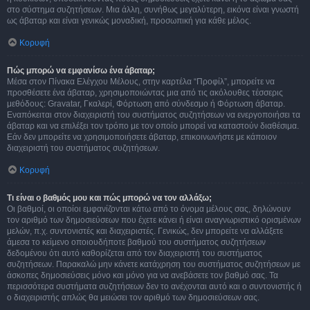
στο σύστημα συζητήσεων. Μια άλλη, συνήθως μεγαλύτερη, εικόνα είναι γνωστή
ως άβαταρ και είναι γενικώς μοναδική, προσωπική για κάθε μέλος.
Κορυφή
Πώς μπορώ να εμφανίσω ένα άβαταρ;
Μέσα στον Πίνακα Ελέγχου Μέλους, στην καρτέλα “Προφίλ”, μπορείτε να
προσθέσετε ένα άβαταρ, χρησιμοποιώντας μια από τις ακόλουθες τέσσερις
μεθόδους: Gravatar, Γκαλερί, Φόρτωση από σύνδεσμο ή Φόρτωση άβαταρ.
Εναπόκειται στον διαχειριστή του συστήματος συζητήσεων να ενεργοποιήσει τα
άβαταρ και να επιλέξει τον τρόπο με τον οποίο μπορεί να καταστούν διαθέσιμα.
Εάν δεν μπορείτε να χρησιμοποιήσετε άβαταρ, επικοινωνήστε με κάποιον
διαχειριστή του συστήματος συζητήσεων.
Κορυφή
Τι είναι ο βαθμός μου και πώς μπορώ να τον αλλάξω;
Οι βαθμοί, οι οποίοι εμφανίζονται κάτω από το όνομα μέλους σας, δηλώνουν
τον αριθμό των δημοσιεύσεων που έχετε κάνει ή είναι αναγνωριστικό ορισμένων
μελών, π.χ. συντονιστές και διαχειριστές. Γενικώς, δεν μπορείτε να αλλάξετε
άμεσα το κείμενο οποιουδήποτε βαθμού του συστήματος συζητήσεων
δεδομένου ότι αυτό καθορίζεται από τον διαχειριστή του συστήματος
συζητήσεων. Παρακαλώ μην κάνετε κατάχρηση του συστήματος συζητήσεων με
άσκοπες δημοσιεύσεις μόνο και μόνο για να ανεβάσετε τον βαθμό σας. Τα
περισσότερα συστήματα συζητήσεων δεν το ανέχονται αυτό και ο συντονιστής ή
ο διαχειριστής απλώς θα μειώσει τον αριθμό των δημοσιεύσεων σας.