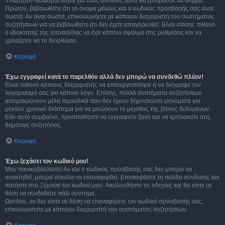
Υπάρχουν διάφοροι λόγοι για τους οποίους αυτό θα μπορούσε να συμβεί.
Πρώτον, βεβαιωθείτε ότι το όνομα μέλους και ο κωδικός πρόσβασής σας είναι
σωστά. Αν είναι σωστά, επικοινωνήστε με κάποιον διαχειριστή του συστήματος
συζητήσεων για να βεβαιωθείτε ότι δεν έχετε απαγορευθεί. Είναι επίσης πιθανό
ο ιδιοκτήτης της ιστοσελίδας να έχει κάποιο σφάλμα στις ρυθμίσεις και να
χρειάζεται να το διορθώσει.
Κορυφή
Έχω εγγραφεί κατά το παρελθόν αλλά δεν μπορώ να συνδεθώ πλέον!
Είναι πιθανό κάποιος διαχειριστής να απενεργοποίησε ή να διέγραψε τον
λογαριασμό σας για κάποιο λόγο. Επίσης, πολλά συστήματα συζητήσεων
απομακρύνουν μέλη περιοδικά που δεν έχουν δημοσιεύσει μηνύματα για
μεγάλο χρονικό διάστημα για να μειώσουν το μέγεθος της βάσης δεδομένων.
Εάν αυτό συμβαίνει, προσπαθήστε να εγγραφείτε ξανά και να εμπλακείτε στις
δημόσιες συζητήσεις.
Κορυφή
Έχω ξεχάσει τον κωδικό μου!
Μην πανικοβάλλεστε! Αν και ο κωδικός πρόσβασής σας δεν μπορεί να
ανακτηθεί, μπορεί εύκολα να επαναφερθεί. Επισκεφθείτε τη σελίδα σύνδεσης και
πατήστε στο
Ξέχασα τον κωδικό μου
. Ακολουθήστε τις οδηγίες και θα είστε σε
θέση να συνδεθείτε πάλι σύντομα.
Ωστόσο, αν δεν είστε σε θέση να επαναφέρετε τον κωδικό πρόσβασής σας,
επικοινωνήστε με κάποιον διαχειριστή του συστήματος συζητήσεων.