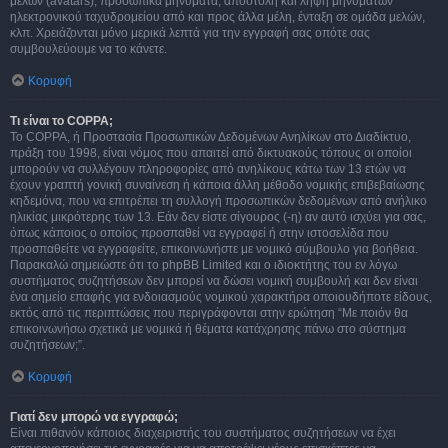
μελών (avatars), προσωπικά μηνύματα, αποστολή και λήψη μηνυμάτων
ηλεκτρονικού ταχυδρομείου από και προς άλλα μέλη, ένταξη σε ομάδα μελών,
κλπ. Χρειάζονται μόνο μερικά λεπτά για την εγγραφή σας οπότε σας
συμβουλεύουμε να το κάνετε.
Κορυφή
Τι είναι το COPPA;
Το COPPA, ή Προστασία Προσωπικών Δεδομένων Ανηλίκων στο Διαδίκτυο,
πράξη του 1998, είναι νόμος που απαιτεί από δικτυακούς τόπους οι οποίοι
μπορούν να συλλέγουν πληροφορίες από ανηλίκους κάτω των 13 ετών να
έχουν γραπτή γονική συναίνεση ή κάποια άλλη μέθοδο νομικής επιβεβαίωσης
κηδεμόνα, που να επιτρέπει τη συλλογή προσωπικών δεδομένων από ανήλικο
ηλικίας μικρότερης των 13. Εάν δεν είστε σίγουρος (-η) αν αυτό ισχύει για σας,
όπως κάποιος ο οποίος προσπαθεί να εγγραφεί ή στην ιστοσελίδα που
προσπαθείτε να εγγραφείτε, επικοινωνήστε με νομικό σύμβουλο για βοήθεια.
Παρακαλώ σημειώστε ότι το phpBB Limited και ο ιδιοκτήτης του εν λόγω
συστήματος συζητήσεων δεν μπορεί να δώσει νομική συμβουλή και δεν είναι
ένα σημείο επαφής για ενδοιασμούς νομικού χαρακτήρα οποιουδήποτε είδους,
εκτός από τις περιπτώσεις που περιγράφονται στην ερώτηση “Με ποιόν θα
επικοινωνήσω σχετικά με νομικά ή θέματα κατάχρησης πάνω στο σύστημα
συζητήσεων;”.
Κορυφή
Γιατί δεν μπορώ να εγγραφώ;
Είναι πιθανόν κάποιος διαχειριστής του συστήματος συζητήσεων να έχει