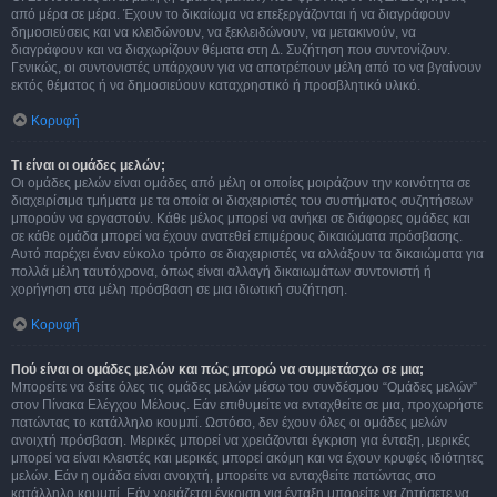
από μέρα σε μέρα. Έχουν το δικαίωμα να επεξεργάζονται ή να διαγράφουν
δημοσιεύσεις και να κλειδώνουν, να ξεκλειδώνουν, να μετακινούν, να
διαγράφουν και να διαχωρίζουν θέματα στη Δ. Συζήτηση που συντονίζουν.
Γενικώς, οι συντονιστές υπάρχουν για να αποτρέπουν μέλη από το να βγαίνουν
εκτός θέματος ή να δημοσιεύουν καταχρηστικό ή προσβλητικό υλικό.
Κορυφή
Τι είναι οι ομάδες μελών;
Οι ομάδες μελών είναι ομάδες από μέλη οι οποίες μοιράζουν την κοινότητα σε
διαχειρίσιμα τμήματα με τα οποία οι διαχειριστές του συστήματος συζητήσεων
μπορούν να εργαστούν. Κάθε μέλος μπορεί να ανήκει σε διάφορες ομάδες και
σε κάθε ομάδα μπορεί να έχουν ανατεθεί επιμέρους δικαιώματα πρόσβασης.
Αυτό παρέχει έναν εύκολο τρόπο σε διαχειριστές να αλλάξουν τα δικαιώματα για
πολλά μέλη ταυτόχρονα, όπως είναι αλλαγή δικαιωμάτων συντονιστή ή
χορήγηση στα μέλη πρόσβαση σε μια ιδιωτική συζήτηση.
Κορυφή
Πού είναι οι ομάδες μελών και πώς μπορώ να συμμετάσχω σε μια;
Μπορείτε να δείτε όλες τις ομάδες μελών μέσω του συνδέσμου “Ομάδες μελών”
στον Πίνακα Ελέγχου Μέλους. Εάν επιθυμείτε να ενταχθείτε σε μια, προχωρήστε
πατώντας το κατάλληλο κουμπί. Ωστόσο, δεν έχουν όλες οι ομάδες μελών
ανοιχτή πρόσβαση. Μερικές μπορεί να χρειάζονται έγκριση για ένταξη, μερικές
μπορεί να είναι κλειστές και μερικές μπορεί ακόμη και να έχουν κρυφές ιδιότητες
μελών. Εάν η ομάδα είναι ανοιχτή, μπορείτε να ενταχθείτε πατώντας στο
κατάλληλο κουμπί. Εάν χρειάζεται έγκριση για ένταξη μπορείτε να ζητήσετε να