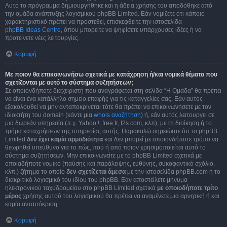
Αυτό το πρόγραμμα δημιουργήθηκε και η άδεια χρήσης του αποδόθηκε από
την ομάδα ανάπτυξης λογισμικού phpBB Limited. Εάν νομίζετε ότι κάποιο
χαρακτηριστικό πρέπει να προστεθεί, επισκεφθείτε την ιστοσελίδα
phpBB Ideas Centre
, όπου μπορείτε να ψηφίσετε υπάρχουσες ιδέες ή να
προτείνετε νέες λειτουργίες.
Κορυφή
Με ποιον θα επικοινωνήσω σχετικά με κατάχρηση ή/και νομικά θέματα που
σχετίζονται με αυτό το σύστημα συζητήσεων;
Σε οποιονδήποτε διαχειριστή που αναγράφεται στη σελίδα “Η Ομάδα” θα πρέπει
να είναι ένα κατάλληλο σημείο επαφής για τις καταγγελίες σας. Εάν αυτός
εξακολουθεί να μην ανταποκρίνεται τότε θα πρέπει να επικοινωνήσετε με τον
ιδιοκτήτη του domain (κάντε μια
whois αναζήτηση
) ή, εάν αυτός λειτουργεί σε
μια δωρεάν υπηρεσία (π.χ. Yahoo !, free.fr, f2s.com, κλπ), με τη διοίκηση ή το
τμήμα καταχρήσεων της υπηρεσίας αυτής. Παρακαλώ σημειώστε ότι το phpBB
Limited
δεν έχει καμία αρμοδιότητα
και δεν μπορεί με οποιονδήποτε τρόπο να
θεωρηθεί υπεύθυνο για το πώς, πού ή από ποιον χρησιμοποιείται αυτό το
σύστημα συζητήσεων. Μην επικοινωνείτε με το phpBB Limited σχετικά με
οποιαδήποτε νομικό (παύσης και παράλειψης, ευθύνης, συκοφαντικό σχόλιο,
κλπ.) ζήτημα το οποίο
δεν σχετίζεται άμεσα
με την ιστοσελίδα phpBB.com ή το
διακριτικό λογισμικό του ιδίου του phpBB. Εάν αποστείλετε μήνυμα
ηλεκτρονικού ταχυδρομείου στο phpBB Limited σχετικά
με οποιοδήποτε τρίτο
μέρος
χρήσης αυτού του λογισμικού θα πρέπει να αναμένετε μια αρνητική ή και
καμία ανταπόκριση.
Κορυφή