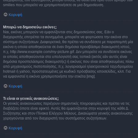
διαχειριστής του συστήματος μπορεί επίσης να θέσει ένα όριο στον αριθμό των
smilies που μπορείτε να χρησιμοποιήσετε σε μια δημοσίευση.
Κορυφή
Μπορώ να δημοσιεύω εικόνες;
Ναι, εικόνες μπορούν να εμφανίζονται στις δημοσιεύσεις σας. Εάν ο
διαχειριστής επιτρέπει τα συνημμένα, μπορείτε να φορτώσετε την εικόνα στο
σύστημα συζητήσεων. Διαφορετικά, θα πρέπει να συνδέσετε με παραπομπή μία
εικόνα η οποία αποθηκεύεται σε έναν δημόσια προσβάσιμο διακομιστή ιστού,
π.χ. http://www.example.com/my-picture.gif. Δεν μπορείτε να συνδέσετε εικόνες
οι οποίες αποθηκεύονται στο υπολογιστή σας τοπικά (εκτός εάν αυτός είναι
δημόσια προσπελάσιμος διακομιστής) ή εικόνες που είναι αποθηκευμένες πίσω
από μηχανισμούς πιστοποίησης, π.χ. λογαριασμοί ηλεκτρονικού ταχυδρομείου
hotmail ή yahoo, προστατευμένες με κωδικό πρόσβασης ιστοσελίδες, κλπ. Για
να εμφανιστεί η εικόνα χρησιμοποιήστε την ετικέτα [img].
Κορυφή
Τι είναι οι γενικές ανακοινώσεις;
Οι γενικές ανακοινώσεις περιέχουν σημαντικές πληροφορίες και πρέπει να τις
διαβάζετε όποτε είναι εφικτό. Αυτές θα εμφανίζονται στην κορυφή της κάθε Δ.
Συζήτησης και στον Πίνακα Ελέγχου Μέλους. Δικαιώματα γενικής ανακοίνωσης
χορηγούνται από τον διαχειριστή του συστήματος συζητήσεων.
Κορυφή