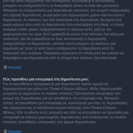
Εάν δεν είστε διαχειριστής του συστήματος συζητήσεων ή συντονιστής,
μπορείτε να επεξεργαστείτε ή να διαγράψετε μόνον τα δικά σας μηνύματα.
Μπορείτε να επεξεργαστείτε μια δημοσίευση πατώντας στο κουμπί επεξεργασίας
στη σχετική δημοσίευση, συχνά μόνο για περιορισμένο χρόνο αφότου έγινε η
δημοσίευση. Αν κάποιος έχει ήδη απαντήσει στη δημοσίευση, θα βρείτε ένα
μικρό κείμενο κάτω από τη δημοσίευση όταν επιστρέψετε στο θέμα, το οποίο
αναφέρει πόσες φορές επεξεργαστήκατε το μήνυμα αυτό, μαζί με την
ημερομηνία και την ώρα. Αυτό εμφανίζεται μόνον όταν κάποιος έχει κάνει μια
απάντηση. Δεν θα εμφανίζεται αν ένας συντονιστής ή διαχειριστής
επεξεργάστηκε τη δημοσίευση, ωστόσο αυτοί μπορούν να αφήσουν μια
σημείωση ως προς το γιατί έχουν επεξεργαστεί τη δημοσίευση κατά τη
διακριτική τους ευχέρεια. Παρακαλώ σημειώστε ότι απλά μέλη δεν μπορεί να
διαγράψουν μια δημοσίευση από τη στιγμή που κάποιος έχει απαντήσει.
Κορυφή
Πώς προσθέτω μια υπογραφή στη δημοσίευση μου;
Για να προσθέσετε υπογραφή σε μια δημοσίευση πρέπει πρώτα να
δημιουργήσετε μια μέσω του Πίνακα Ελέγχου Μέλους. Μόλις δημιουργηθεί,
μπορείτε να σημειώσετε το πλαίσιο επιλογής
Προσάρτηση υπογραφής
στη
φόρμα της δημοσίευσης για να προσθέσετε την υπογραφή σας. Μπορείτε
επίσης να προσθέσετε μια υπογραφή ως προεπιλογή για όλες τις δημοσιεύσεις
σας σημειώνοντας το κατάλληλο κουμπί επιλογής στον Πίνακα Ελέγχου
Μέλους. Εάν το κάνετε αυτό, μπορείτε και πάλι να αποτρέψετε να προστεθεί μια
υπογραφή σε κάποιες μεμονωμένες δημοσιεύσεις από-επιλέγοντας το πλαίσιο
επιλογής προσθήκης υπογραφής στη φόρμα δημοσίευσης.
Κορυφή