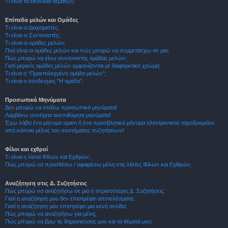
Τι είναι τα εικονίδια θεμάτων;
Επίπεδα μελών και Ομάδες
Τι είναι οι Διαχειριστές;
Τι είναι οι Συντονιστές;
Τι είναι οι ομάδες μελών;
Πού είναι οι ομάδες μελών και πώς μπορώ να συμμετάσχω σε μια;
Πώς μπορώ να γίνω συντονιστής ομάδας μελών;
Γιατί μερικές ομάδες μελών εμφανίζονται με διαφορετικό χρώμα;
Τι είναι η “Προεπιλεγμένη ομάδα μελών”;
Τι είναι ο σύνδεσμος "Η ομάδα”;
Προσωπικά Μηνύματα
Δεν μπορώ να στείλω προσωπικά μηνύματα!
Λαμβάνω συνέχεια ανεπιθύμητα μηνύματα!
Έχω λάβει ένα μήνυμα spam ή ένα προσβλητικό μήνυμα ηλεκτρονικού ταχυδρομείου
από κάποιο μέλος του συστήματος συζητήσεων!
Φίλοι και εχθροί
Τι είναι η λίστα Φίλων και Εχθρών;
Πώς μπορώ να προσθέσω / αφαιρέσω μέλη στις λίστες Φίλων και Εχθρών;
Αναζήτηση στις Δ. Συζητήσεις
Πώς μπορώ να αναζητήσω σε μια ή περισσότερες Δ. Συζητήσεις;
Γιατί η αναζήτησή μου δεν επιστρέφει αποτελέσματα;
Γιατί η αναζήτηση μου επιστρέφει μια κενή σελίδα;
Πώς μπορώ να αναζητήσω για μέλη;
Πώς μπορώ να βρω τις δημοσιεύσεις μου και τα θέματά μου;