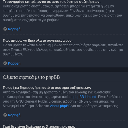
Τι συνημμένα επιτρέπονται σε αυτό το σύστημα συζητήσεων;
Κάθε διαχειριστής συστήματος συζητήσεων μπορεί να επιτρέπει ή να μην
επιτρέπει ορισμένους τύπους συνημμένων. Εάν δεν είστε σίγουρος (-η) τι
συνημμένα επιτρέπονται να φορτωθούν, επικοινωνήστε με τον διαχειριστή του
συστήματος συζητήσεων για βοήθεια.
Κορυφή
Πώς μπορώ να βρω όλα τα συνημμένα μου;
Για να βρείτε τη λίστα των συνημμένων σας τα οποία έχετε φορτώσει, πηγαίνετε
στον Πίνακα Ελέγχου Μέλους και ακολουθήστε τους συνδέσμους στην ενότητα
συνημμένων.
Κορυφή
Θέματα σχετικά με το phpBB
Ποιος έχει δημιουργήσει αυτό το σύστημα συζητήσεων;
Αυτό το λογισμικό (στη μη τροποποιημένη του έκδοση) έχει υλοποιηθεί,
κυκλοφορήσει και είναι κατοχυρωμένο από το
phpBB Limited
. Είναι διαθέσιμο
υπό την GNU General Public License, έκδοση 2 (GPL-2.0) και μπορεί να
διανεμηθεί ελεύθερα. Δείτε στο
About phpBB
για περισσότερες λεπτομέρειες.
Κορυφή
Γιατί δεν είναι διαθέσιμο το Χ χαρακτηριστικό;