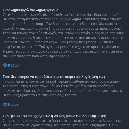
Πώς δημιουργώ ένα δημοψήφισμα;
Όταν δημοσιεύετε ένα νέο θέμα ή επεξεργάζεστε την πρώτη δημοσίευση ενός
θέματος, πατήστε στην καρτέλα “Δημιουργία δημοψηφίσματος” κάτω από την
κύρια φόρμα δημοσίευσης. Εάν δεν μπορείτε να το δείτε αυτό, δεν έχετε τα
κατάλληλα δικαιώματα για να δημιουργήσετε δημοψηφίσματα. Εισάγετε έναν
τίτλο και τουλάχιστον δύο επιλογές στα κατάλληλα πεδία, διασφαλίζοντας κάθε
επιλογή να είναι σε ξεχωριστή γραμμή στην περιοχή κειμένου. Μπορείτε επίσης
να ορίσετε τον αριθμό των επιλογών ενός μέλους που μπορεί να επιλέξει
ψηφίζοντας κάτω από “Επιλογές ανά μέλος”, ένα χρονικό όριο ημερών για το
δημοψήφισμα, (0 για χωρίς χρονικό όριο) και τέλος την επιλογή να επιτρέψετε
στα μέλη να τροποποιούν τις ψήφους τους.
Κορυφή
Γιατί δεν μπορώ να προσθέσω περισσότερες επιλογές ψήφων;
Το όριο για τις επιλογές στα δημοψηφίσματα καθορίζεται από τον διαχειριστή
του συστήματος συζητήσεων. Εάν νομίζετε ότι χρειάζονται περισσότερες
επιλογές στο δικό σας δημοψήφισμα από το επιτρεπόμενο όριο, επικοινωνείτε
με τον διαχειριστή του συστήματος συζητήσεων.
Κορυφή
Πώς μπορώ να επεξεργαστώ ή να διαγράψω ένα δημοψήφισμα;
Όπως και στις δημοσιεύσεις, τα δημοψηφίσματα μπορούν να επεξεργαστούν
μόνον από τον συγγραφέα τους, έναν συντονιστή ή έναν διαχειριστή. Για να