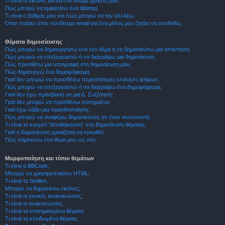
Τι είναι οι εικόνες δίπλα στο όνομα χρήστη μου;
Πώς μπορώ να εμφανίσω ένα άβαταρ;
Τι είναι ο βαθμός μου και πώς μπορώ να τον αλλάξω;
Όταν πατάω στον σύνδεσμο email για ένα μέλος μου ζητάει να συνδεθώ;
Θέματα δημοσίευσης
Πώς μπορώ να δημιουργήσω ένα νέο θέμα ή να δημοσιεύσω μια απάντηση;
Πώς μπορώ να επεξεργαστώ ή να διαγράψω μια δημοσίευση;
Πώς προσθέτω μια υπογραφή στη δημοσίευση μου;
Πώς δημιουργώ ένα δημοψήφισμα;
Γιατί δεν μπορώ να προσθέσω περισσότερες επιλογές ψήφων;
Πώς μπορώ να επεξεργαστώ ή να διαγράψω ένα δημοψήφισμα;
Γιατί δεν έχω πρόσβαση σε μια Δ. Συζήτηση;
Γιατί δεν μπορώ να προσθέσω συνημμένα;
Γιατί έχω λάβει μια προειδοποίηση;
Πώς μπορώ να αναφέρω δημοσιεύσεις σε έναν συντονιστή;
Τι είναι το κουμπί “Αποθήκευση” στη δημοσίευση θέματος;
Γιατί η δημοσίευση χρειάζεται να εγκριθεί;
Πώς σημειώνω ένα θέμα μου ως νέο;
Μορφοποίηση και τύποι θεμάτων
Τι είναι ο BBCode;
Μπορώ να χρησιμοποιήσω HTML;
Τι είναι τα Smilies;
Μπορώ να δημοσιεύω εικόνες;
Τι είναι οι γενικές ανακοινώσεις;
Τι είναι οι ανακοινώσεις;
Τι είναι τα επισημασμένα θέματα;
Τι είναι τα κλειδωμένα θέματα;