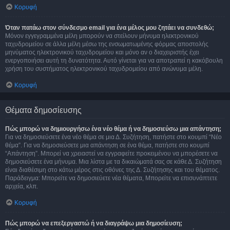
Κορυφή
Όταν πατάω στον σύνδεσμο email για ένα μέλος μου ζητάει να συνδεθώ;
Μόνον εγγεγραμμένα μέλη μπορούν να στείλουν μήνυμα ηλεκτρονικού
ταχυδρομείου σε άλλα μέλη μέσω της ενσωματωμένης φόρμας αποστολής
μηνύματος ηλεκτρονικού ταχυδρομείου και μόνο αν ο διαχειριστής έχει
ενεργοποιήσει αυτή τη δυνατότητα. Αυτό γίνεται για να αποτραπεί η κακόβουλη
χρήση του συστήματος ηλεκτρονικού ταχυδρομείου από ανώνυμα μέλη.
Κορυφή
Θέματα δημοσίευσης
Πώς μπορώ να δημιουργήσω ένα νέο θέμα ή να δημοσιεύσω μια απάντηση;
Για να δημοσιεύσετε ένα νέο θέμα σε μια Δ. Συζήτηση, πατήστε στο κουμπί “Νέο
θέμα”. Για να δημοσιεύσετε μια απάντηση σε ένα θέμα, πατήστε στο κουμπί
“Απάντηση”. Μπορεί να χρειαστεί να εγγραφείτε προκειμένου να μπορέσετε να
δημοσιεύσετε ένα μήνυμα. Μια λίστα με τα δικαιώματά σας σε κάθε Δ. Συζήτηση
είναι διαθέσιμη στο κάτω μέρος στις οθόνες της Δ. Συζήτησης και του θέματος.
Παράδειγμα: Μπορείτε να δημοσιεύετε νέα θέματα, Μπορείτε να επισυνάπτετε
αρχεία, κλπ.
Κορυφή
Πώς μπορώ να επεξεργαστώ ή να διαγράψω μια δημοσίευση;