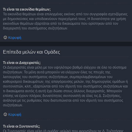
Τι είναι τα εικονίδια θεμάτων;
Τα εικονίδια θεμάτων είναι επιλεγμένες εικόνες από τον συγγραφέα σχετιζόμενες
με δημοσιεύσεις και υποδεικνύουν περιεχόμενό τους. Η δυνατότητα για χρήση
εικονιδίων θεμάτων εξαρτάται από τα δικαιώματα που ορίστηκαν από τον
διαχειριστή του συστήματος συζητήσεων.
Κορυφή
Επίπεδα μελών και Ομάδες
Τι είναι οι Διαχειριστές;
Οι Διαχειριστές είναι μέλη με τον υψηλότερο βαθμό ελέγχου σε όλο το σύστημα
συζητήσεων. Τα μέλη αυτά μπορούν να ελέγχουν όλες τις πτυχές της
λειτουργίας του συστήματος συζητήσεων, συμπεριλαμβανομένων του
καθορισμού δικαιωμάτων, της απαγόρευσης μελών, της δημιουργίας ομάδων ή
συντονιστών, κλπ., εξαρτώνται από τον ιδρυτή του συστήματος συζητήσεων και
τι δικαιώματα αυτός ή αυτή έχει δώσει στους άλλους διαχειριστές. Μπορούν
επίσης να έχουν πλήρεις δυνατότητες συντονιστή σε όλες τις Δ. Συζητήσεις,
ανάλογα με τις ρυθμίσεις που διατυπώνεται από τον ιδρυτή του συστήματος
συζητήσεων.
Κορυφή
Τι είναι οι Συντονιστές;
Οι Συντονιστές είναι μέλη (ή ομάδες μελών) που φροντίζουν τις Δ. Συζητήσεις