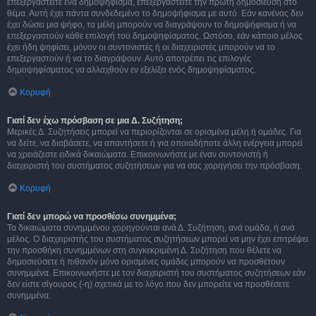
επεξεργαστείτε ένα δημοψήφισμα, επεξεργαστείτε την πρώτη δημοσίευση στο
θέμα. Αυτή έχει πάντα συνδεδεμένο το δημοψήφισμα με αυτό. Εάν κανένας δεν
έχει δώσει μια ψήφο, τα μέλη μπορούν να διαγράψουν το δημοψήφισμα ή να
επεξεργαστούν κάθε επιλογή του δημοψηφίσματος. Ωστόσο, εάν κάποιο μέλος
έχει ήδη ψηφίσει, μόνον οι συντονιστές ή οι διαχειριστές μπορούν να το
επεξεργαστούν ή να το διαγράψουν. Αυτό αποτρέπει τις επιλογές
δημοψηφίσματος να αλλαχθούν εν εξελίξει ενός δημοψηφίσματος.
Κορυφή
Γιατί δεν έχω πρόσβαση σε μια Δ. Συζήτηση;
Μερικές Δ. Συζητήσεις μπορεί να περιορίζονται σε ορισμένα μέλη ή ομάδες. Για
να δείτε, να διαβάσετε, να απαντήσετε ή για οποιαδήποτε άλλη ενέργεια μπορεί
να χρειάζεστε ειδικά δικαιώματα. Επικοινωνήστε με έναν συντονιστή ή
διαχειριστή του συστήματος συζητήσεων για να σας χορηγήσει την πρόσβαση.
Κορυφή
Γιατί δεν μπορώ να προσθέσω συνημμένα;
Τα δικαιώματα συνημμένου χορηγούνται ανά Δ. Συζήτηση, ανά ομάδα, ή ανά
μέλος. Ο διαχειριστής του συστήματος συζητήσεων μπορεί να μην έχει επιτρέψει
την προσθήκη συνημμένων στη συγκεκριμένη Δ. Συζήτηση που θέλετε να
δημοσιεύσετε ή πιθανόν μόνο ορισμένες ομάδες μπορούν να προσθέτουν
συνημμένα. Επικοινωνήστε με τον διαχειριστή του συστήματος συζητήσεων εάν
δεν είστε σίγουρος (-η) σχετικά με το λόγο που δεν μπορείτε να προσθέσετε
συνημμένα.