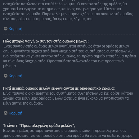
ενταχθείτε πατώντας στο κατάλληλο κουμπί. Ο συντονιστής της ομάδας θα
χρειαστεί να εγκρίνει το αίτημα σας και ίσως σας ρωτήσει γιατί θέλετε να
ενταχθείτε στην ομάδα. Παρακαλώ μην παρενοχλήσετε τον συντονιστή ομάδας
εάν απορρίψει το αίτημα σας, θα έχει τους λόγους του.
Κορυφή
Πώς μπορώ να γίνω συντονιστής ομάδας μελών;
Ένας συντονιστής ομάδας μελών ανατίθεται συνήθως όταν οι ομάδες μελών
δημιουργούνται αρχικά από έναν διαχειριστή του συστήματος συζητήσεων. Αν
ενδιαφέρεστε να γίνετε συντονιστής ομάδας, το πρώτο σημείο επαφής θα πρέπει
να είναι ένας διαχειριστής. Προσπαθήστε στέλνοντάς του ένα προσωπικό
μήνυμα.
Κορυφή
Γιατί μερικές ομάδες μελών εμφανίζονται με διαφορετικό χρώμα;
Είναι πιθανό ο διαχειριστής του συστήματος συζητήσεων να έχει ορίσει κάποιο
χρώμα στα μέλη μιας ομάδας μελών ώστε να είναι εύκολο να εντοπιστούν τα
μέλη αυτής της ομάδας.
Κορυφή
Τι είναι η “Προεπιλεγμένη ομάδα μελών”;
Εάν είστε μέλος σε παραπάνω από μια ομάδα μελών, η προεπιλεγμένη σας
χρησιμοποιείται για να προσδιορίσει ποια ομάδα θα πρέπει να δείξει το χρώμα