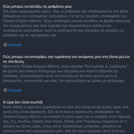
Πώς μπορώ να αλλάξω τις ρυθμίσεις μου;
Εάν είστε εγγεγραμμένο μέλος, όλες οι ρυθμίσεις σας αποθηκεύονται στη βάση
δεδομένων του συστήματος συζητήσεων. Για να τις αλλάξετε, επισκεφθείτε τον
Πίνακα Ελέγχου Μέλους. Ένας σύνδεσμος μπορεί συνήθως να βρεθεί πατώντας
στο όνομα μέλους σας στην κορυφή των περισσότερων σελίδων του
συστήματος συζητήσεων. Αυτό το σύστημα θα σας επιτρέψει να αλλάξετε τις
ρυθμίσεις και τις προτιμήσεις σας.
Κορυφή
Πώς μπορώ να αποτρέψω την εμφάνιση του ονόματος μου στη λίστα μελών
σε σύνδεση;
Μέσα στον Πίνακα Ελέγχου Μέλους, στην καρτέλα “Προτιμήσεις Δ. Συζήτησης”,
θα βρείτε την επιλογή
Απόκρυψη των στοιχείων μου κατά τη διάρκεια της
σύνδεσης
. Ενεργοποιήστε αυτή την επιλογή και θα είστε ορατοί μόνο σε
διαχειριστές, συντονιστές και εσάς. Θα υπολογίζεστε ως μέλος με απόκρυψη.
Κορυφή
Η ώρα δεν είναι σωστή!
Είναι πιθανό η ώρα που εμφανίζεται να είναι από διαφορετική ζώνης ώρας από
αυτή στην οποία βρίσκεστε. Εάν αυτή είναι η περίπτωση, επισκεφθείτε τον
Πίνακα Ελέγχου Μέλους και αλλάξτε τη ζώνη ώρας για να ταιριάζει στην περιοχή
σας, π.χ. Λονδίνο, Παρίσι, Νέα Υόρκη, Σίδνεϋ, κλπ. Παρακαλώ σημειώστε ότι η
αλλαγή της ζώνης ώρας, όπως και οι περισσότερες ρυθμίσεις, μπορούν να
γίνουν μόνον από εγγεγραμμένα μέλη. Εάν δεν έχετε εγγραφεί, αυτή είναι μια