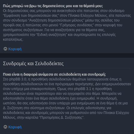
Πώς μπορώ να βρω τις δημοσιεύσεις μου και τα θέματά μου;
Οι δημοσιεύσεις σας μπορούν να ανακτηθούν είτε πατώντας στον σύνδεσμο
“Εμφάνιση των δημοσιεύσεών σας” στον Πίνακα Ελέγχου Μέλους, είτε πατώντας
στον σύνδεσμο “Αναζήτηση δημοσιεύσεων μέλους” μέσω της σελίδας του
προφίλ σας ή πατώντας στο μενού “Γρήγορες συνδέσεις” στην κορυφή του
συστήματος συζητήσεων. Για να αναζητήσετε για τα θέματα σας,
χρησιμοποιείστε την “Ειδική αναζήτηση” και συμπληρώστε τις επιλογές
καταλλήλως.
Κορυφή
Συνδρομές και Σελιδοδείκτες
Ποια είναι η διαφορά ανάμεσα σε σελιδοδείκτη και συνδρομή;
Στο phpBB 3.0, η προσθήκη σελιδοδεικτών θεμάτων λειτουργούσε όπως η
προσθήκη σελιδοδεικτών σε ένα πρόγραμμα περιήγησης. Δεν ενημερωνόσασταν
όταν υπήρχε μια επικαιροποίηση. Όμως στο phpBB 3.1 η προσθήκη
σελιδοδεικτών είναι περισσότερο σαν να εγγραφείτε στο θέμα. Μπορείτε να
ειδοποιηθείτε όταν ένα θέμα σελιδοδείκτη έχει ενημερωθεί. Η συνδρομή,
ωστόσο, θα σας ειδοποιήσει όταν υπάρχει μια ενημέρωση σε ένα θέμα ή σε μια
Δ. Συζήτηση στο σύστημα συζητήσεων. Οι επιλογές ειδοποίησης για
σελιδοδείκτες και συνδρομές μπορούν να ρυθμιστούν από τον Πίνακα Ελέγχου
Μέλους, στην καρτέλα “Προτιμήσεις Δ. Συζήτησης”.
Κορυφή