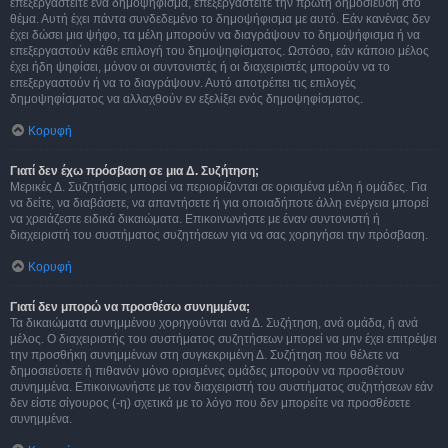
επεξεργαστείτε ένα δημοψήφισμα, επεξεργαστείτε την πρώτη δημοσίευση στο
θέμα. Αυτή έχει πάντα συνδεδεμένο το δημοψήφισμα με αυτό. Εάν κανένας δεν
έχει δώσει μια ψήφο, τα μέλη μπορούν να διαγράψουν το δημοψήφισμα ή να
επεξεργαστούν κάθε επιλογή του δημοψηφίσματος. Ωστόσο, εάν κάποιο μέλος
έχει ήδη ψηφίσει, μόνον οι συντονιστές ή οι διαχειριστές μπορούν να το
επεξεργαστούν ή να το διαγράψουν. Αυτό αποτρέπει τις επιλογές
δημοψηφίσματος να αλλαχθούν εν εξελίξει ενός δημοψηφίσματος.
Κορυφή
Γιατί δεν έχω πρόσβαση σε μια Δ. Συζήτηση;
Μερικές Δ. Συζητήσεις μπορεί να περιορίζονται σε ορισμένα μέλη ή ομάδες. Για
να δείτε, να διαβάσετε, να απαντήσετε ή για οποιαδήποτε άλλη ενέργεια μπορεί
να χρειάζεστε ειδικά δικαιώματα. Επικοινωνήστε με έναν συντονιστή ή
διαχειριστή του συστήματος συζητήσεων για να σας χορηγήσει την πρόσβαση.
Κορυφή
Γιατί δεν μπορώ να προσθέσω συνημμένα;
Τα δικαιώματα συνημμένου χορηγούνται ανά Δ. Συζήτηση, ανά ομάδα, ή ανά
μέλος. Ο διαχειριστής του συστήματος συζητήσεων μπορεί να μην έχει επιτρέψει
την προσθήκη συνημμένων στη συγκεκριμένη Δ. Συζήτηση που θέλετε να
δημοσιεύσετε ή πιθανόν μόνο ορισμένες ομάδες μπορούν να προσθέτουν
συνημμένα. Επικοινωνήστε με τον διαχειριστή του συστήματος συζητήσεων εάν
δεν είστε σίγουρος (-η) σχετικά με το λόγο που δεν μπορείτε να προσθέσετε
συνημμένα.