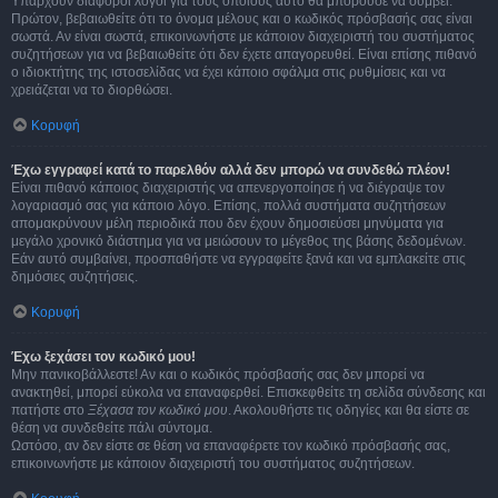
Υπάρχουν διάφοροι λόγοι για τους οποίους αυτό θα μπορούσε να συμβεί.
Πρώτον, βεβαιωθείτε ότι το όνομα μέλους και ο κωδικός πρόσβασής σας είναι
σωστά. Αν είναι σωστά, επικοινωνήστε με κάποιον διαχειριστή του συστήματος
συζητήσεων για να βεβαιωθείτε ότι δεν έχετε απαγορευθεί. Είναι επίσης πιθανό
ο ιδιοκτήτης της ιστοσελίδας να έχει κάποιο σφάλμα στις ρυθμίσεις και να
χρειάζεται να το διορθώσει.
Κορυφή
Έχω εγγραφεί κατά το παρελθόν αλλά δεν μπορώ να συνδεθώ πλέον!
Είναι πιθανό κάποιος διαχειριστής να απενεργοποίησε ή να διέγραψε τον
λογαριασμό σας για κάποιο λόγο. Επίσης, πολλά συστήματα συζητήσεων
απομακρύνουν μέλη περιοδικά που δεν έχουν δημοσιεύσει μηνύματα για
μεγάλο χρονικό διάστημα για να μειώσουν το μέγεθος της βάσης δεδομένων.
Εάν αυτό συμβαίνει, προσπαθήστε να εγγραφείτε ξανά και να εμπλακείτε στις
δημόσιες συζητήσεις.
Κορυφή
Έχω ξεχάσει τον κωδικό μου!
Μην πανικοβάλλεστε! Αν και ο κωδικός πρόσβασής σας δεν μπορεί να
ανακτηθεί, μπορεί εύκολα να επαναφερθεί. Επισκεφθείτε τη σελίδα σύνδεσης και
πατήστε στο
Ξέχασα τον κωδικό μου
. Ακολουθήστε τις οδηγίες και θα είστε σε
θέση να συνδεθείτε πάλι σύντομα.
Ωστόσο, αν δεν είστε σε θέση να επαναφέρετε τον κωδικό πρόσβασής σας,
επικοινωνήστε με κάποιον διαχειριστή του συστήματος συζητήσεων.