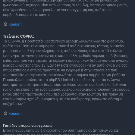
μελών (avatars), προσωπικά μηνύματα, αποστολή και λήψη μηνυμάτων
ηλεκτρονικού ταχυδρομείου από και προς άλλα μέλη, ένταξη σε ομάδα μελών,
κλπ. Χρειάζονται μόνο μερικά λεπτά για την εγγραφή σας οπότε σας
συμβουλεύουμε να το κάνετε.
Κορυφή
Τι είναι το COPPA;
Το COPPA, ή Προστασία Προσωπικών Δεδομένων Ανηλίκων στο Διαδίκτυο,
πράξη του 1998, είναι νόμος που απαιτεί από δικτυακούς τόπους οι οποίοι
μπορούν να συλλέγουν πληροφορίες από ανηλίκους κάτω των 13 ετών να
έχουν γραπτή γονική συναίνεση ή κάποια άλλη μέθοδο νομικής επιβεβαίωσης
κηδεμόνα, που να επιτρέπει τη συλλογή προσωπικών δεδομένων από ανήλικο
ηλικίας μικρότερης των 13. Εάν δεν είστε σίγουρος (-η) αν αυτό ισχύει για σας,
όπως κάποιος ο οποίος προσπαθεί να εγγραφεί ή στην ιστοσελίδα που
προσπαθείτε να εγγραφείτε, επικοινωνήστε με νομικό σύμβουλο για βοήθεια.
Παρακαλώ σημειώστε ότι το phpBB Limited και ο ιδιοκτήτης του εν λόγω
συστήματος συζητήσεων δεν μπορεί να δώσει νομική συμβουλή και δεν είναι
ένα σημείο επαφής για ενδοιασμούς νομικού χαρακτήρα οποιουδήποτε είδους,
εκτός από τις περιπτώσεις που περιγράφονται στην ερώτηση “Με ποιόν θα
επικοινωνήσω σχετικά με νομικά ή θέματα κατάχρησης πάνω στο σύστημα
συζητήσεων;”.
Κορυφή
Γιατί δεν μπορώ να εγγραφώ;
Είναι πιθανόν κάποιος διαχειριστής του συστήματος συζητήσεων να έχει