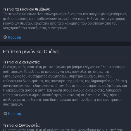
Τι είναι τα εικονίδια θεμάτων;
Τα εικονίδια θεμάτων είναι επιλεγμένες εικόνες από τον συγγραφέα σχετιζόμενες
με δημοσιεύσεις και υποδεικνύουν περιεχόμενό τους. Η δυνατότητα για χρήση
εικονιδίων θεμάτων εξαρτάται από τα δικαιώματα που ορίστηκαν από τον
διαχειριστή του συστήματος συζητήσεων.
Κορυφή
Επίπεδα μελών και Ομάδες
Τι είναι οι Διαχειριστές;
Οι Διαχειριστές είναι μέλη με τον υψηλότερο βαθμό ελέγχου σε όλο το σύστημα
συζητήσεων. Τα μέλη αυτά μπορούν να ελέγχουν όλες τις πτυχές της
λειτουργίας του συστήματος συζητήσεων, συμπεριλαμβανομένων του
καθορισμού δικαιωμάτων, της απαγόρευσης μελών, της δημιουργίας ομάδων ή
συντονιστών, κλπ., εξαρτώνται από τον ιδρυτή του συστήματος συζητήσεων και
τι δικαιώματα αυτός ή αυτή έχει δώσει στους άλλους διαχειριστές. Μπορούν
επίσης να έχουν πλήρεις δυνατότητες συντονιστή σε όλες τις Δ. Συζητήσεις,
ανάλογα με τις ρυθμίσεις που διατυπώνεται από τον ιδρυτή του συστήματος
συζητήσεων.
Κορυφή
Τι είναι οι Συντονιστές;
Οι Συντονιστές είναι μέλη (ή ομάδες μελών) που φροντίζουν τις Δ. Συζητήσεις