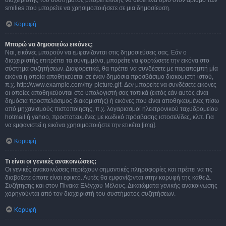
διαχειριστής του συστήματος μπορεί επίσης να θέσει ένα όριο στον αριθμό των
smilies που μπορείτε να χρησιμοποιήσετε σε μια δημοσίευση.
Κορυφή
Μπορώ να δημοσιεύω εικόνες;
Ναι, εικόνες μπορούν να εμφανίζονται στις δημοσιεύσεις σας. Εάν ο
διαχειριστής επιτρέπει τα συνημμένα, μπορείτε να φορτώσετε την εικόνα στο
σύστημα συζητήσεων. Διαφορετικά, θα πρέπει να συνδέσετε με παραπομπή μία
εικόνα η οποία αποθηκεύεται σε έναν δημόσια προσβάσιμο διακομιστή ιστού,
π.χ. http://www.example.com/my-picture.gif. Δεν μπορείτε να συνδέσετε εικόνες
οι οποίες αποθηκεύονται στο υπολογιστή σας τοπικά (εκτός εάν αυτός είναι
δημόσια προσπελάσιμος διακομιστής) ή εικόνες που είναι αποθηκευμένες πίσω
από μηχανισμούς πιστοποίησης, π.χ. λογαριασμοί ηλεκτρονικού ταχυδρομείου
hotmail ή yahoo, προστατευμένες με κωδικό πρόσβασης ιστοσελίδες, κλπ. Για
να εμφανιστεί η εικόνα χρησιμοποιήστε την ετικέτα [img].
Κορυφή
Τι είναι οι γενικές ανακοινώσεις;
Οι γενικές ανακοινώσεις περιέχουν σημαντικές πληροφορίες και πρέπει να τις
διαβάζετε όποτε είναι εφικτό. Αυτές θα εμφανίζονται στην κορυφή της κάθε Δ.
Συζήτησης και στον Πίνακα Ελέγχου Μέλους. Δικαιώματα γενικής ανακοίνωσης
χορηγούνται από τον διαχειριστή του συστήματος συζητήσεων.
Κορυφή