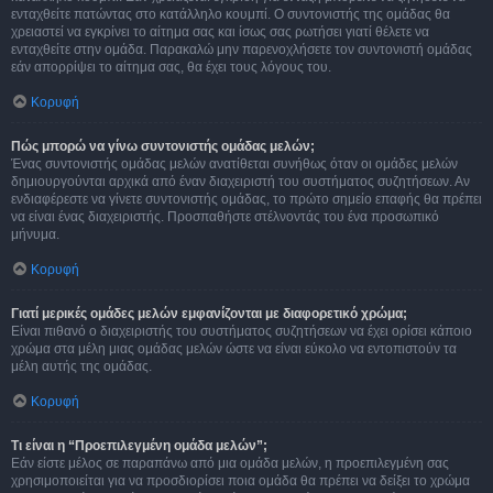
ενταχθείτε πατώντας στο κατάλληλο κουμπί. Ο συντονιστής της ομάδας θα
χρειαστεί να εγκρίνει το αίτημα σας και ίσως σας ρωτήσει γιατί θέλετε να
ενταχθείτε στην ομάδα. Παρακαλώ μην παρενοχλήσετε τον συντονιστή ομάδας
εάν απορρίψει το αίτημα σας, θα έχει τους λόγους του.
Κορυφή
Πώς μπορώ να γίνω συντονιστής ομάδας μελών;
Ένας συντονιστής ομάδας μελών ανατίθεται συνήθως όταν οι ομάδες μελών
δημιουργούνται αρχικά από έναν διαχειριστή του συστήματος συζητήσεων. Αν
ενδιαφέρεστε να γίνετε συντονιστής ομάδας, το πρώτο σημείο επαφής θα πρέπει
να είναι ένας διαχειριστής. Προσπαθήστε στέλνοντάς του ένα προσωπικό
μήνυμα.
Κορυφή
Γιατί μερικές ομάδες μελών εμφανίζονται με διαφορετικό χρώμα;
Είναι πιθανό ο διαχειριστής του συστήματος συζητήσεων να έχει ορίσει κάποιο
χρώμα στα μέλη μιας ομάδας μελών ώστε να είναι εύκολο να εντοπιστούν τα
μέλη αυτής της ομάδας.
Κορυφή
Τι είναι η “Προεπιλεγμένη ομάδα μελών”;
Εάν είστε μέλος σε παραπάνω από μια ομάδα μελών, η προεπιλεγμένη σας
χρησιμοποιείται για να προσδιορίσει ποια ομάδα θα πρέπει να δείξει το χρώμα