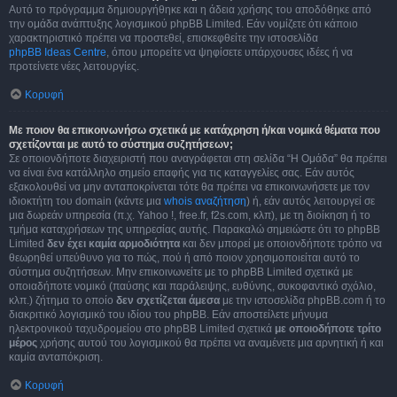
Αυτό το πρόγραμμα δημιουργήθηκε και η άδεια χρήσης του αποδόθηκε από
την ομάδα ανάπτυξης λογισμικού phpBB Limited. Εάν νομίζετε ότι κάποιο
χαρακτηριστικό πρέπει να προστεθεί, επισκεφθείτε την ιστοσελίδα
phpBB Ideas Centre
, όπου μπορείτε να ψηφίσετε υπάρχουσες ιδέες ή να
προτείνετε νέες λειτουργίες.
Κορυφή
Με ποιον θα επικοινωνήσω σχετικά με κατάχρηση ή/και νομικά θέματα που
σχετίζονται με αυτό το σύστημα συζητήσεων;
Σε οποιονδήποτε διαχειριστή που αναγράφεται στη σελίδα “Η Ομάδα” θα πρέπει
να είναι ένα κατάλληλο σημείο επαφής για τις καταγγελίες σας. Εάν αυτός
εξακολουθεί να μην ανταποκρίνεται τότε θα πρέπει να επικοινωνήσετε με τον
ιδιοκτήτη του domain (κάντε μια
whois αναζήτηση
) ή, εάν αυτός λειτουργεί σε
μια δωρεάν υπηρεσία (π.χ. Yahoo !, free.fr, f2s.com, κλπ), με τη διοίκηση ή το
τμήμα καταχρήσεων της υπηρεσίας αυτής. Παρακαλώ σημειώστε ότι το phpBB
Limited
δεν έχει καμία αρμοδιότητα
και δεν μπορεί με οποιονδήποτε τρόπο να
θεωρηθεί υπεύθυνο για το πώς, πού ή από ποιον χρησιμοποιείται αυτό το
σύστημα συζητήσεων. Μην επικοινωνείτε με το phpBB Limited σχετικά με
οποιαδήποτε νομικό (παύσης και παράλειψης, ευθύνης, συκοφαντικό σχόλιο,
κλπ.) ζήτημα το οποίο
δεν σχετίζεται άμεσα
με την ιστοσελίδα phpBB.com ή το
διακριτικό λογισμικό του ιδίου του phpBB. Εάν αποστείλετε μήνυμα
ηλεκτρονικού ταχυδρομείου στο phpBB Limited σχετικά
με οποιοδήποτε τρίτο
μέρος
χρήσης αυτού του λογισμικού θα πρέπει να αναμένετε μια αρνητική ή και
καμία ανταπόκριση.
Κορυφή