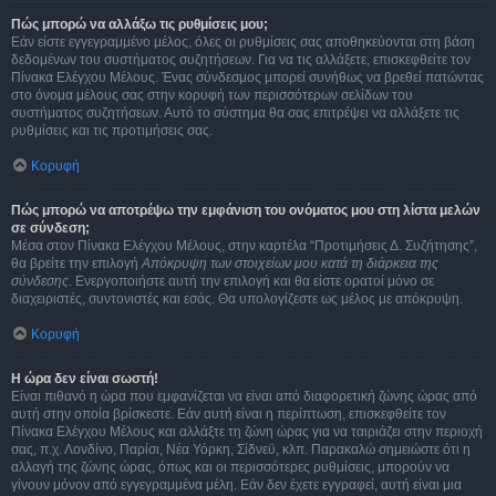
Πώς μπορώ να αλλάξω τις ρυθμίσεις μου;
Εάν είστε εγγεγραμμένο μέλος, όλες οι ρυθμίσεις σας αποθηκεύονται στη βάση
δεδομένων του συστήματος συζητήσεων. Για να τις αλλάξετε, επισκεφθείτε τον
Πίνακα Ελέγχου Μέλους. Ένας σύνδεσμος μπορεί συνήθως να βρεθεί πατώντας
στο όνομα μέλους σας στην κορυφή των περισσότερων σελίδων του
συστήματος συζητήσεων. Αυτό το σύστημα θα σας επιτρέψει να αλλάξετε τις
ρυθμίσεις και τις προτιμήσεις σας.
Κορυφή
Πώς μπορώ να αποτρέψω την εμφάνιση του ονόματος μου στη λίστα μελών
σε σύνδεση;
Μέσα στον Πίνακα Ελέγχου Μέλους, στην καρτέλα “Προτιμήσεις Δ. Συζήτησης”,
θα βρείτε την επιλογή
Απόκρυψη των στοιχείων μου κατά τη διάρκεια της
σύνδεσης
. Ενεργοποιήστε αυτή την επιλογή και θα είστε ορατοί μόνο σε
διαχειριστές, συντονιστές και εσάς. Θα υπολογίζεστε ως μέλος με απόκρυψη.
Κορυφή
Η ώρα δεν είναι σωστή!
Είναι πιθανό η ώρα που εμφανίζεται να είναι από διαφορετική ζώνης ώρας από
αυτή στην οποία βρίσκεστε. Εάν αυτή είναι η περίπτωση, επισκεφθείτε τον
Πίνακα Ελέγχου Μέλους και αλλάξτε τη ζώνη ώρας για να ταιριάζει στην περιοχή
σας, π.χ. Λονδίνο, Παρίσι, Νέα Υόρκη, Σίδνεϋ, κλπ. Παρακαλώ σημειώστε ότι η
αλλαγή της ζώνης ώρας, όπως και οι περισσότερες ρυθμίσεις, μπορούν να
γίνουν μόνον από εγγεγραμμένα μέλη. Εάν δεν έχετε εγγραφεί, αυτή είναι μια