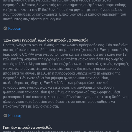
απενεργοποιήσει τις εγγραφές για να αποτρέψει νέους επισκέπτες να
εγγραφούν. Κάποιος διαχειριστής του συστήματος συζητήσεων μπορεί επίσης
να έχει αποκλείσει την IP διεύθυνσή σας ή να μην επιτρέπει το όνομα μέλους
που προσπαθείτε να καταχωρίσετε. Επικοινωνήστε με κάποιον διαχειριστή του
συστήματος συζητήσεων για βοήθεια.
Κορυφή
Έχω κάνει εγγραφή, αλλά δεν μπορώ να συνδεθώ!
Πρώτα, ελέγξτε το όνομα μέλους και τον κωδικό πρόσβασής σας. Εάν αυτά είναι
σωστά, τότε ένα από τα δύο πράγματα μπορεί να έχει συμβεί. Εάν η υποστήριξη
διακήρυξης COPPA είναι ενεργοποιημένη και έχετε ορίσει ότι είστε κάτω των 13
ετών κατά τη διάρκεια της εγγραφής, θα πρέπει να ακολουθήσετε τις οδηγίες
που έχετε λάβει. Μερικά συστήματα συζητήσεων απαιτούν όλες οι νέες εγγραφές
να ενεργοποιούνται, είτε από εσάς είτε από τον διαχειριστή προκειμένου να
μπορέσετε να συνδεθείτε. Αυτή η πληροφορία υπήρχε κατά τη διάρκεια της
εγγραφής. Εάν έχετε λάβει ένα μήνυμα ηλεκτρονικού ταχυδρομείου,
ακολουθήστε τις οδηγίες. Εάν δεν λάβετε ένα μήνυμα ηλεκτρονικού
ταχυδρομείου, ενδεχομένως να έχετε δώσει μια λανθασμένη διεύθυνση
ηλεκτρονικού ταχυδρομείου ή το μήνυμα ηλεκτρονικού ταχυδρομείου, έχει
μπλοκαριστεί από κάποιο φίλτρο spam. Εάν είστε σίγουρος (-η) ότι η διεύθυνση
ηλεκτρονικού ταχυδρομείου που δώσατε είναι σωστή, προσπαθήστε να
επικοινωνήσετε με έναν διαχειριστή.
Κορυφή
Γιατί δεν μπορώ να συνδεθώ;