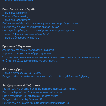
Τι είναι τα εικονίδια θεμάτων;
Επίπεδα μελών και Ομάδες
Τι είναι οι Διαχειριστές;
Τι είναι οι Συντονιστές;
Τι είναι οι ομάδες μελών;
Πού είναι οι ομάδες μελών και πώς μπορώ να συμμετάσχω σε μια;
Πώς μπορώ να γίνω συντονιστής ομάδας μελών;
Γιατί μερικές ομάδες μελών εμφανίζονται με διαφορετικό χρώμα;
Τι είναι η “Προεπιλεγμένη ομάδα μελών”;
Τι είναι ο σύνδεσμος "Η ομάδα”;
Προσωπικά Μηνύματα
Δεν μπορώ να στείλω προσωπικά μηνύματα!
Λαμβάνω συνέχεια ανεπιθύμητα μηνύματα!
Έχω λάβει ένα μήνυμα spam ή ένα προσβλητικό μήνυμα ηλεκτρονικού ταχυδρομείου
από κάποιο μέλος του συστήματος συζητήσεων!
Φίλοι και εχθροί
Τι είναι η λίστα Φίλων και Εχθρών;
Πώς μπορώ να προσθέσω / αφαιρέσω μέλη στις λίστες Φίλων και Εχθρών;
Αναζήτηση στις Δ. Συζητήσεις
Πώς μπορώ να αναζητήσω σε μια ή περισσότερες Δ. Συζητήσεις;
Γιατί η αναζήτησή μου δεν επιστρέφει αποτελέσματα;
Γιατί η αναζήτηση μου επιστρέφει μια κενή σελίδα;
Πώς μπορώ να αναζητήσω για μέλη;
Πώς μπορώ να βρω τις δημοσιεύσεις μου και τα θέματά μου;