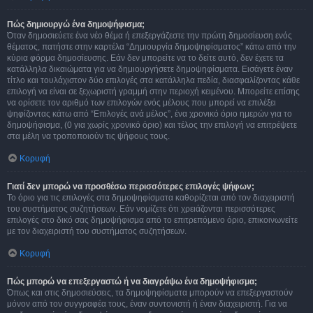
Πώς δημιουργώ ένα δημοψήφισμα;
Όταν δημοσιεύετε ένα νέο θέμα ή επεξεργάζεστε την πρώτη δημοσίευση ενός
θέματος, πατήστε στην καρτέλα “Δημιουργία δημοψηφίσματος” κάτω από την
κύρια φόρμα δημοσίευσης. Εάν δεν μπορείτε να το δείτε αυτό, δεν έχετε τα
κατάλληλα δικαιώματα για να δημιουργήσετε δημοψηφίσματα. Εισάγετε έναν
τίτλο και τουλάχιστον δύο επιλογές στα κατάλληλα πεδία, διασφαλίζοντας κάθε
επιλογή να είναι σε ξεχωριστή γραμμή στην περιοχή κειμένου. Μπορείτε επίσης
να ορίσετε τον αριθμό των επιλογών ενός μέλους που μπορεί να επιλέξει
ψηφίζοντας κάτω από “Επιλογές ανά μέλος”, ένα χρονικό όριο ημερών για το
δημοψήφισμα, (0 για χωρίς χρονικό όριο) και τέλος την επιλογή να επιτρέψετε
στα μέλη να τροποποιούν τις ψήφους τους.
Κορυφή
Γιατί δεν μπορώ να προσθέσω περισσότερες επιλογές ψήφων;
Το όριο για τις επιλογές στα δημοψηφίσματα καθορίζεται από τον διαχειριστή
του συστήματος συζητήσεων. Εάν νομίζετε ότι χρειάζονται περισσότερες
επιλογές στο δικό σας δημοψήφισμα από το επιτρεπόμενο όριο, επικοινωνείτε
με τον διαχειριστή του συστήματος συζητήσεων.
Κορυφή
Πώς μπορώ να επεξεργαστώ ή να διαγράψω ένα δημοψήφισμα;
Όπως και στις δημοσιεύσεις, τα δημοψηφίσματα μπορούν να επεξεργαστούν
μόνον από τον συγγραφέα τους, έναν συντονιστή ή έναν διαχειριστή. Για να