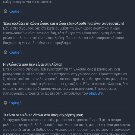
καλή ευκαιρία για να το κάνετε.
Κορυφή
Έχω αλλάξει τη ζώνη ώρας και η ώρα εξακολουθεί να είναι λανθασμένη!
Εάν είστε σίγουρος (-η) ότι έχετε ρυθμίσει τη ζώνη ώρας σωστά και η ώρα
εξακολουθεί να είναι λανθασμένη, τότε ή ώρα που είναι αποθηκευμένη στο
ρολόι του διακομιστή είναι εσφαλμένη. Παρακαλώ να ειδοποιήσετε κάποιον
διαχειριστή για να διορθώσει το πρόβλημα.
Κορυφή
Η γλώσσα μου δεν είναι στη λίστα!
Είτε ο διαχειριστής δεν έχει εγκαταστήσει τη γλώσσα σας ή κανείς δεν έχει
μεταφράσει αυτό το σύστημα συζητήσεων στη γλώσσα σας. Προσπαθήστε να
ζητήσετε από κάποιον διαχειριστή του συστήματος συζητήσεων αν μπορεί να
εγκαταστήσει το πακέτο γλώσσας που χρειάζεστε. Εάν το πακέτο γλώσσας δεν
υπάρχει, μπορείτε να δημιουργήσετε μια νέα μετάφραση. Περισσότερες
πληροφορίες μπορείτε να βρείτε στην ιστοσελίδα του
phpBB
®.
Κορυφή
Τι είναι οι εικόνες δίπλα στο όνομα χρήστη μου;
Υπάρχουν δύο εικόνες οι οποίες μπορεί να εμφανιστούν μαζί με το όνομα
μέλους στην προβολή δημοσιεύσεων. Μια από αυτές μπορεί να είναι μια εικόνα
που σχετίζεται με το βαθμό σας, γενικώς με τη μορφή των άστρων, τετραγώνων
ή κουκίδων, υποδεικνύοντας πόσες δημοσιεύσεις έχετε κάνει ή το αξίωμα σας