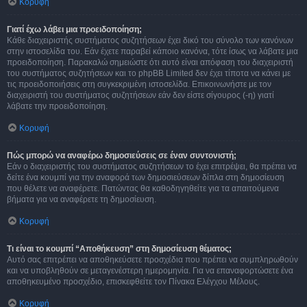
Κορυφή
Γιατί έχω λάβει μια προειδοποίηση;
Κάθε διαχειριστής συστήματος συζητήσεων έχει δικό του σύνολο των κανόνων
στην ιστοσελίδα του. Εάν έχετε παραβεί κάποιο κανόνα, τότε ίσως να λάβατε μια
προειδοποίηση. Παρακαλώ σημειώστε ότι αυτό είναι απόφαση του διαχειριστή
του συστήματος συζητήσεων και το phpBB Limited δεν έχει τίποτα να κάνει με
τις προειδοποιήσεις στη συγκεκριμένη ιστοσελίδα. Επικοινωνήστε με τον
διαχειριστή του συστήματος συζητήσεων εάν δεν είστε σίγουρος (-η) γιατί
λάβατε την προειδοποίηση.
Κορυφή
Πώς μπορώ να αναφέρω δημοσιεύσεις σε έναν συντονιστή;
Εάν ο διαχειριστής του συστήματος συζητήσεων το έχει επιτρέψει, θα πρέπει να
δείτε ένα κουμπί για την αναφορά των δημοσιεύσεων δίπλα στη δημοσίευση
που θέλετε να αναφέρετε. Πατώντας θα καθοδηγηθείτε για τα απαιτούμενα
βήματα για να αναφέρετε τη δημοσίευση.
Κορυφή
Τι είναι το κουμπί “Αποθήκευση” στη δημοσίευση θέματος;
Αυτό σας επιτρέπει να αποθηκεύσετε προσχέδια που πρέπει να συμπληρωθούν
και να υποβληθούν σε μεταγενέστερη ημερομηνία. Για να επαναφορτώσετε ένα
αποθηκευμένο προσχέδιο, επισκεφθείτε τον Πίνακα Ελέγχου Μέλους.
Κορυφή