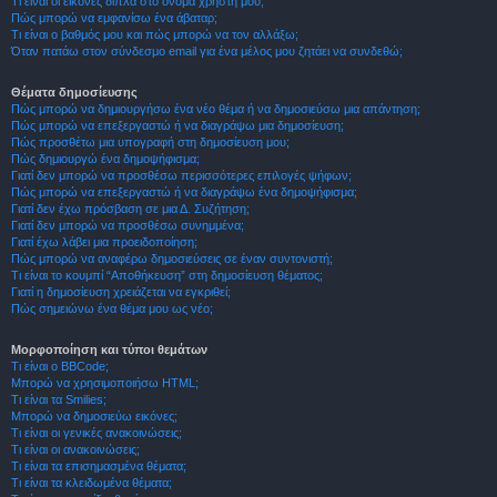
Τι είναι οι εικόνες δίπλα στο όνομα χρήστη μου;
Πώς μπορώ να εμφανίσω ένα άβαταρ;
Τι είναι ο βαθμός μου και πώς μπορώ να τον αλλάξω;
Όταν πατάω στον σύνδεσμο email για ένα μέλος μου ζητάει να συνδεθώ;
Θέματα δημοσίευσης
Πώς μπορώ να δημιουργήσω ένα νέο θέμα ή να δημοσιεύσω μια απάντηση;
Πώς μπορώ να επεξεργαστώ ή να διαγράψω μια δημοσίευση;
Πώς προσθέτω μια υπογραφή στη δημοσίευση μου;
Πώς δημιουργώ ένα δημοψήφισμα;
Γιατί δεν μπορώ να προσθέσω περισσότερες επιλογές ψήφων;
Πώς μπορώ να επεξεργαστώ ή να διαγράψω ένα δημοψήφισμα;
Γιατί δεν έχω πρόσβαση σε μια Δ. Συζήτηση;
Γιατί δεν μπορώ να προσθέσω συνημμένα;
Γιατί έχω λάβει μια προειδοποίηση;
Πώς μπορώ να αναφέρω δημοσιεύσεις σε έναν συντονιστή;
Τι είναι το κουμπί “Αποθήκευση” στη δημοσίευση θέματος;
Γιατί η δημοσίευση χρειάζεται να εγκριθεί;
Πώς σημειώνω ένα θέμα μου ως νέο;
Μορφοποίηση και τύποι θεμάτων
Τι είναι ο BBCode;
Μπορώ να χρησιμοποιήσω HTML;
Τι είναι τα Smilies;
Μπορώ να δημοσιεύω εικόνες;
Τι είναι οι γενικές ανακοινώσεις;
Τι είναι οι ανακοινώσεις;
Τι είναι τα επισημασμένα θέματα;
Τι είναι τα κλειδωμένα θέματα;