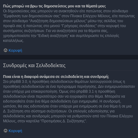
Πώς μπορώ να βρω τις δημοσιεύσεις μου και τα θέματά μου;
Οι δημοσιεύσεις σας μπορούν να ανακτηθούν είτε πατώντας στον σύνδεσμο
“Εμφάνιση των δημοσιεύσεών σας” στον Πίνακα Ελέγχου Μέλους, είτε πατώντας
στον σύνδεσμο “Αναζήτηση δημοσιεύσεων μέλους” μέσω της σελίδας του
προφίλ σας ή πατώντας στο μενού “Γρήγορες συνδέσεις” στην κορυφή του
συστήματος συζητήσεων. Για να αναζητήσετε για τα θέματα σας,
χρησιμοποιείστε την “Ειδική αναζήτηση” και συμπληρώστε τις επιλογές
καταλλήλως.
Κορυφή
Συνδρομές και Σελιδοδείκτες
Ποια είναι η διαφορά ανάμεσα σε σελιδοδείκτη και συνδρομή;
Στο phpBB 3.0, η προσθήκη σελιδοδεικτών θεμάτων λειτουργούσε όπως η
προσθήκη σελιδοδεικτών σε ένα πρόγραμμα περιήγησης. Δεν ενημερωνόσασταν
όταν υπήρχε μια επικαιροποίηση. Όμως στο phpBB 3.1 η προσθήκη
σελιδοδεικτών είναι περισσότερο σαν να εγγραφείτε στο θέμα. Μπορείτε να
ειδοποιηθείτε όταν ένα θέμα σελιδοδείκτη έχει ενημερωθεί. Η συνδρομή,
ωστόσο, θα σας ειδοποιήσει όταν υπάρχει μια ενημέρωση σε ένα θέμα ή σε μια
Δ. Συζήτηση στο σύστημα συζητήσεων. Οι επιλογές ειδοποίησης για
σελιδοδείκτες και συνδρομές μπορούν να ρυθμιστούν από τον Πίνακα Ελέγχου
Μέλους, στην καρτέλα “Προτιμήσεις Δ. Συζήτησης”.
Κορυφή