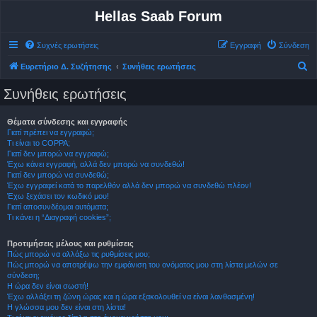
Hellas Saab Forum
Συχνές ερωτήσεις
Εγγραφή
Σύνδεση
Α
Ευρετήριο Δ. Συζήτησης
Συνήθεις ερωτήσεις
ν
Συνήθεις ερωτήσεις
α
ζ
Θέματα σύνδεσης και εγγραφής
Γιατί πρέπει να εγγραφώ;
ή
Τι είναι το COPPA;
τ
Γιατί δεν μπορώ να εγγραφώ;
Έχω κάνει εγγραφή, αλλά δεν μπορώ να συνδεθώ!
η
Γιατί δεν μπορώ να συνδεθώ;
σ
Έχω εγγραφεί κατά το παρελθόν αλλά δεν μπορώ να συνδεθώ πλέον!
Έχω ξεχάσει τον κωδικό μου!
η
Γιατί αποσυνδέομαι αυτόματα;
Τι κάνει η “Διαγραφή cookies”;
Προτιμήσεις μέλους και ρυθμίσεις
Πώς μπορώ να αλλάξω τις ρυθμίσεις μου;
Πώς μπορώ να αποτρέψω την εμφάνιση του ονόματος μου στη λίστα μελών σε
σύνδεση;
Η ώρα δεν είναι σωστή!
Έχω αλλάξει τη ζώνη ώρας και η ώρα εξακολουθεί να είναι λανθασμένη!
Η γλώσσα μου δεν είναι στη λίστα!