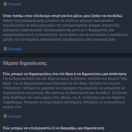
Κορυφή
Όταν πατάω στον σύνδεσμο email για ένα μέλος μου ζητάει να συνδεθώ;
Μόνον εγγεγραμμένα μέλη μπορούν να στείλουν μήνυμα ηλεκτρονικού
ταχυδρομείου σε άλλα μέλη μέσω της ενσωματωμένης φόρμας αποστολής
μηνύματος ηλεκτρονικού ταχυδρομείου και μόνο αν ο διαχειριστής έχει
ενεργοποιήσει αυτή τη δυνατότητα. Αυτό γίνεται για να αποτραπεί η κακόβουλη
χρήση του συστήματος ηλεκτρονικού ταχυδρομείου από ανώνυμα μέλη.
Κορυφή
Θέματα δημοσίευσης
Πώς μπορώ να δημιουργήσω ένα νέο θέμα ή να δημοσιεύσω μια απάντηση;
Για να δημοσιεύσετε ένα νέο θέμα σε μια Δ. Συζήτηση, πατήστε στο κουμπί “Νέο
θέμα”. Για να δημοσιεύσετε μια απάντηση σε ένα θέμα, πατήστε στο κουμπί
“Απάντηση”. Μπορεί να χρειαστεί να εγγραφείτε προκειμένου να μπορέσετε να
δημοσιεύσετε ένα μήνυμα. Μια λίστα με τα δικαιώματά σας σε κάθε Δ. Συζήτηση
είναι διαθέσιμη στο κάτω μέρος στις οθόνες της Δ. Συζήτησης και του θέματος.
Παράδειγμα: Μπορείτε να δημοσιεύετε νέα θέματα, Μπορείτε να επισυνάπτετε
αρχεία, κλπ.
Κορυφή
Πώς μπορώ να επεξεργαστώ ή να διαγράψω μια δημοσίευση;