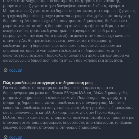
Εάν δεν είστε διαχειριστής του συστήματος συζητήσεων ή συντονιστής,
μπορείτε να επεξεργαστείτε ή να διαγράψετε μόνον τα δικά σας μηνύματα.
Μπορείτε να επεξεργαστείτε μια δημοσίευση πατώντας στο κουμπί επεξεργασίας
στη σχετική δημοσίευση, συχνά μόνο για περιορισμένο χρόνο αφότου έγινε η
δημοσίευση. Αν κάποιος έχει ήδη απαντήσει στη δημοσίευση, θα βρείτε ένα
μικρό κείμενο κάτω από τη δημοσίευση όταν επιστρέψετε στο θέμα, το οποίο
αναφέρει πόσες φορές επεξεργαστήκατε το μήνυμα αυτό, μαζί με την
ημερομηνία και την ώρα. Αυτό εμφανίζεται μόνον όταν κάποιος έχει κάνει μια
απάντηση. Δεν θα εμφανίζεται αν ένας συντονιστής ή διαχειριστής
επεξεργάστηκε τη δημοσίευση, ωστόσο αυτοί μπορούν να αφήσουν μια
σημείωση ως προς το γιατί έχουν επεξεργαστεί τη δημοσίευση κατά τη
διακριτική τους ευχέρεια. Παρακαλώ σημειώστε ότι απλά μέλη δεν μπορεί να
διαγράψουν μια δημοσίευση από τη στιγμή που κάποιος έχει απαντήσει.
Κορυφή
Πώς προσθέτω μια υπογραφή στη δημοσίευση μου;
Για να προσθέσετε υπογραφή σε μια δημοσίευση πρέπει πρώτα να
δημιουργήσετε μια μέσω του Πίνακα Ελέγχου Μέλους. Μόλις δημιουργηθεί,
μπορείτε να σημειώσετε το πλαίσιο επιλογής
Προσάρτηση υπογραφής
στη
φόρμα της δημοσίευσης για να προσθέσετε την υπογραφή σας. Μπορείτε
επίσης να προσθέσετε μια υπογραφή ως προεπιλογή για όλες τις δημοσιεύσεις
σας σημειώνοντας το κατάλληλο κουμπί επιλογής στον Πίνακα Ελέγχου
Μέλους. Εάν το κάνετε αυτό, μπορείτε και πάλι να αποτρέψετε να προστεθεί μια
υπογραφή σε κάποιες μεμονωμένες δημοσιεύσεις από-επιλέγοντας το πλαίσιο
επιλογής προσθήκης υπογραφής στη φόρμα δημοσίευσης.
Κορυφή