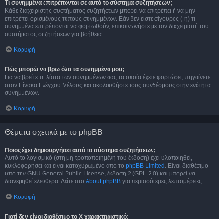
Τι συνημμένα επιτρέπονται σε αυτό το σύστημα συζητήσεων;
Κάθε διαχειριστής συστήματος συζητήσεων μπορεί να επιτρέπει ή να μην
επιτρέπει ορισμένους τύπους συνημμένων. Εάν δεν είστε σίγουρος (-η) τι
συνημμένα επιτρέπονται να φορτωθούν, επικοινωνήστε με τον διαχειριστή του
συστήματος συζητήσεων για βοήθεια.
Κορυφή
Πώς μπορώ να βρω όλα τα συνημμένα μου;
Για να βρείτε τη λίστα των συνημμένων σας τα οποία έχετε φορτώσει, πηγαίνετε
στον Πίνακα Ελέγχου Μέλους και ακολουθήστε τους συνδέσμους στην ενότητα
συνημμένων.
Κορυφή
Θέματα σχετικά με το phpBB
Ποιος έχει δημιουργήσει αυτό το σύστημα συζητήσεων;
Αυτό το λογισμικό (στη μη τροποποιημένη του έκδοση) έχει υλοποιηθεί,
κυκλοφορήσει και είναι κατοχυρωμένο από το
phpBB Limited
. Είναι διαθέσιμο
υπό την GNU General Public License, έκδοση 2 (GPL-2.0) και μπορεί να
διανεμηθεί ελεύθερα. Δείτε στο
About phpBB
για περισσότερες λεπτομέρειες.
Κορυφή
Γιατί δεν είναι διαθέσιμο το Χ χαρακτηριστικό;