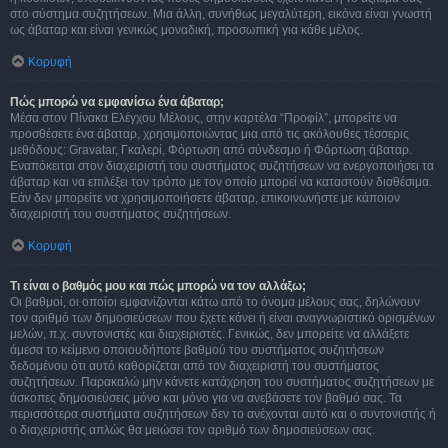
στο σύστημα συζητήσεων. Μια άλλη, συνήθως μεγαλύτερη, εικόνα είναι γνωστή
ως άβαταρ και είναι γενικώς μοναδική, προσωπική για κάθε μέλος.
Κορυφή
Πώς μπορώ να εμφανίσω ένα άβαταρ;
Μέσα στον Πίνακα Ελέγχου Μέλους, στην καρτέλα “Προφίλ”, μπορείτε να
προσθέσετε ένα άβαταρ, χρησιμοποιώντας μια από τις ακόλουθες τέσσερις
μεθόδους: Gravatar, Γκαλερί, Φόρτωση από σύνδεσμο ή Φόρτωση άβαταρ.
Εναπόκειται στον διαχειριστή του συστήματος συζητήσεων να ενεργοποιήσει τα
άβαταρ και να επιλέξει τον τρόπο με τον οποίο μπορεί να καταστούν διαθέσιμα.
Εάν δεν μπορείτε να χρησιμοποιήσετε άβαταρ, επικοινωνήστε με κάποιον
διαχειριστή του συστήματος συζητήσεων.
Κορυφή
Τι είναι ο βαθμός μου και πώς μπορώ να τον αλλάξω;
Οι βαθμοί, οι οποίοι εμφανίζονται κάτω από το όνομα μέλους σας, δηλώνουν
τον αριθμό των δημοσιεύσεων που έχετε κάνει ή είναι αναγνωριστικό ορισμένων
μελών, π.χ. συντονιστές και διαχειριστές. Γενικώς, δεν μπορείτε να αλλάξετε
άμεσα το κείμενο οποιουδήποτε βαθμού του συστήματος συζητήσεων
δεδομένου ότι αυτό καθορίζεται από τον διαχειριστή του συστήματος
συζητήσεων. Παρακαλώ μην κάνετε κατάχρηση του συστήματος συζητήσεων με
άσκοπες δημοσιεύσεις μόνο και μόνο για να ανεβάσετε τον βαθμό σας. Τα
περισσότερα συστήματα συζητήσεων δεν το ανέχονται αυτό και ο συντονιστής ή
ο διαχειριστής απλώς θα μειώσει τον αριθμό των δημοσιεύσεων σας.