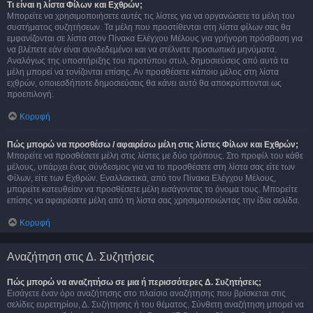
Τι είναι η λίστα Φίλων και Εχθρών;
Μπορείτε να χρησιμοποιήσετε αυτές τις λίστες για να οργανώσετε τα μέλη του
συστήματος συζητήσεων. Τα μέλη που προστίθενται στη λίστα φίλων σας θα
εμφανίζονται σε λίστα στον Πίνακα Ελέγχου Μέλους για γρήγορη πρόσβαση για
να βλέπετε εάν είναι συνδεδεμένοι και να στέλνετε προσωπικά μηνύματα.
Αναλόγως της υποστήριξης του προτύπου στυλ, δημοσιεύσεις από αυτά τα
μέλη μπορεί να τονίζονται επίσης. Αν προσθέσετε κάποιο μέλος στη λίστα
εχθρών, οποιεσδήποτε δημοσιεύσεις θα κάνει αυτό θα αποκρύπτονται ως
προεπιλογή.
Κορυφή
Πώς μπορώ να προσθέσω / αφαιρέσω μέλη στις λίστες Φίλων και Εχθρών;
Μπορείτε να προσθέσετε μέλη στις λίστες με δύο τρόπους. Στο προφίλ του κάθε
μέλους, υπάρχει ένας σύνδεσμος για να το προσθέσετε στη λίστα σας είτε των
Φίλων, είτε των Εχθρών. Εναλλακτικά, από τον Πίνακα Ελέγχου Μέλους,
μπορείτε κατευθείαν να προσθέσετε μέλη εισάγοντας το όνομα τους. Μπορείτε
επίσης να αφαιρέσετε μέλη από τη λίστα σας χρησιμοποιώντας την ίδια σελίδα.
Κορυφή
Αναζήτηση στις Δ. Συζητήσεις
Πώς μπορώ να αναζητήσω σε μια ή περισσότερες Δ. Συζητήσεις;
Εισάγετε έναν όρο αναζήτησης στο πλαίσιο αναζήτησης που βρίσκεται στις
σελίδες ευρετηρίου, Δ. Συζήτησης ή του θέματος. Σύνθετη αναζήτηση μπορεί να