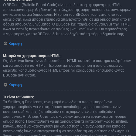
Τι είναι ο BBCode;
Ο BBCode (Bulletin Board Code) είναι μία ιδιαίτερη εφαρμογή της HTML,
προσφέροντας μεγάλη δυνατότητα ελέγχου της μορφοποίησης σε συγκεκριμένα
αντικείμενα σε μια δημοσίευση. Η χρήση του BBCode χορηγείται από τον
διαχειριστή, αλλά μπορεί επίσης να απενεργοποιηθεί σε μια δημοσίευση από τη
φόρμα υποβολής μηνύματος. Ο BBCode έχει παρόμοια σύνταξη με την HTML,
αλλά οι εντολές περικλείονται σε αγκύλες [ και ] αντί < και >. Για περισσότερες
πληροφορίες για τον BBCode δείτε τον οδηγό από τη φόρμα δημοσίευσης.
Κορυφή
Μπορώ να χρησιμοποιήσω HTML;
Όχι. Δεν είναι δυνατόν να δημοσιεύσετε HTML σε αυτό το σύστημα συζητήσεων
και να αποδοθεί ως HTML. Περισσότερη μορφοποίηση η οποία μπορεί να
διεξαχθεί χρησιμοποιώντας HTML μπορεί να εφαρμοστεί χρησιμοποιώντας
BBCode αντί αυτού.
Κορυφή
Τι είναι τα Smilies;
Τα Smilies, ή Emoticons, είναι μικρά εικονίδια τα οποία μπορούν να
χρησιμοποιηθούν για να εκφράσουν συναίσθημα χρησιμοποιώντας έναν
σύντομο κώδικα, π.χ. :) υποδηλώνει ευτυχισμένος, ενώ :( υποδηλώνει
λυπημένος. Η πλήρης λίστα των εικονιδίων μπορεί να εμφανιστεί στη φόρμα
δημοσίευσης. Προσπαθήστε να μη χρησιμοποιείτε καταχρηστικώς τα smilies,
καθώς μπορεί να καταστήσουν μια δημοσίευση μη αναγνώσιμη και κάποιος
συντονιστής ίσως να επεξεργαστεί ή να αφαιρέσει τη δημοσίευση ολόκληρη. Ο