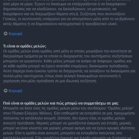
από μέρα σε μέρα. Έχουν το δικαίωμα να επεξεργάζονται ή να διαγράφουν
δημοσιεύσεις και να κλειδώνουν, να ξεκλειδώνουν, να μετακινούν, να
διαγράφουν και να διαχωρίζουν θέματα στη Δ. Συζήτηση που συντονίζουν.
Γενικώς, οι συντονιστές υπάρχουν για να αποτρέπουν μέλη από το να βγαίνουν
εκτός θέματος ή να δημοσιεύουν καταχρηστικό ή προσβλητικό υλικό.
Κορυφή
Τι είναι οι ομάδες μελών;
Οι ομάδες μελών είναι ομάδες από μέλη οι οποίες μοιράζουν την κοινότητα σε
διαχειρίσιμα τμήματα με τα οποία οι διαχειριστές του συστήματος συζητήσεων
μπορούν να εργαστούν. Κάθε μέλος μπορεί να ανήκει σε διάφορες ομάδες και
σε κάθε ομάδα μπορεί να έχουν ανατεθεί επιμέρους δικαιώματα πρόσβασης.
Αυτό παρέχει έναν εύκολο τρόπο σε διαχειριστές να αλλάξουν τα δικαιώματα για
πολλά μέλη ταυτόχρονα, όπως είναι αλλαγή δικαιωμάτων συντονιστή ή
χορήγηση στα μέλη πρόσβαση σε μια ιδιωτική συζήτηση.
Κορυφή
Πού είναι οι ομάδες μελών και πώς μπορώ να συμμετάσχω σε μια;
Μπορείτε να δείτε όλες τις ομάδες μελών μέσω του συνδέσμου “Ομάδες μελών”
στον Πίνακα Ελέγχου Μέλους. Εάν επιθυμείτε να ενταχθείτε σε μια, προχωρήστε
πατώντας το κατάλληλο κουμπί. Ωστόσο, δεν έχουν όλες οι ομάδες μελών
ανοιχτή πρόσβαση. Μερικές μπορεί να χρειάζονται έγκριση για ένταξη, μερικές
μπορεί να είναι κλειστές και μερικές μπορεί ακόμη και να έχουν κρυφές ιδιότητες
μελών. Εάν η ομάδα είναι ανοιχτή, μπορείτε να ενταχθείτε πατώντας στο
κατάλληλο κουμπί. Εάν χρειάζεται έγκριση για ένταξη μπορείτε να ζητήσετε να