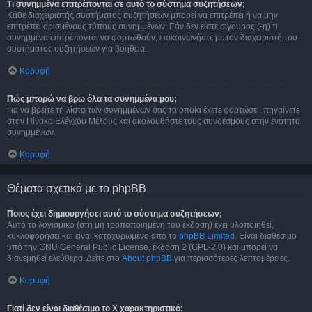
Τι συνημμένα επιτρέπονται σε αυτό το σύστημα συζητήσεων;
Κάθε διαχειριστής συστήματος συζητήσεων μπορεί να επιτρέπει ή να μην
επιτρέπει ορισμένους τύπους συνημμένων. Εάν δεν είστε σίγουρος (-η) τι
συνημμένα επιτρέπονται να φορτωθούν, επικοινωνήστε με τον διαχειριστή του
συστήματος συζητήσεων για βοήθεια.
Κορυφή
Πώς μπορώ να βρω όλα τα συνημμένα μου;
Για να βρείτε τη λίστα των συνημμένων σας τα οποία έχετε φορτώσει, πηγαίνετε
στον Πίνακα Ελέγχου Μέλους και ακολουθήστε τους συνδέσμους στην ενότητα
συνημμένων.
Κορυφή
Θέματα σχετικά με το phpBB
Ποιος έχει δημιουργήσει αυτό το σύστημα συζητήσεων;
Αυτό το λογισμικό (στη μη τροποποιημένη του έκδοση) έχει υλοποιηθεί,
κυκλοφορήσει και είναι κατοχυρωμένο από το
phpBB Limited
. Είναι διαθέσιμο
υπό την GNU General Public License, έκδοση 2 (GPL-2.0) και μπορεί να
διανεμηθεί ελεύθερα. Δείτε στο
About phpBB
για περισσότερες λεπτομέρειες.
Κορυφή
Γιατί δεν είναι διαθέσιμο το Χ χαρακτηριστικό;