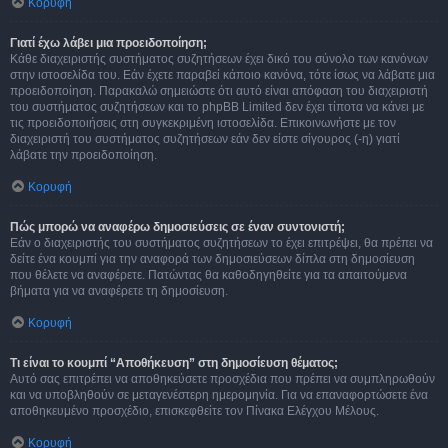
Κορυφή
Γιατί έχω λάβει μια προειδοποίηση;
Κάθε διαχειριστής συστήματος συζητήσεων έχει δικό του σύνολο των κανόνων
στην ιστοσελίδα του. Εάν έχετε παραβεί κάποιο κανόνα, τότε ίσως να λάβατε μια
προειδοποίηση. Παρακαλώ σημειώστε ότι αυτό είναι απόφαση του διαχειριστή
του συστήματος συζητήσεων και το phpBB Limited δεν έχει τίποτα να κάνει με
τις προειδοποιήσεις στη συγκεκριμένη ιστοσελίδα. Επικοινωνήστε με τον
διαχειριστή του συστήματος συζητήσεων εάν δεν είστε σίγουρος (-η) γιατί
λάβατε την προειδοποίηση.
Κορυφή
Πώς μπορώ να αναφέρω δημοσιεύσεις σε έναν συντονιστή;
Εάν ο διαχειριστής του συστήματος συζητήσεων το έχει επιτρέψει, θα πρέπει να
δείτε ένα κουμπί για την αναφορά των δημοσιεύσεων δίπλα στη δημοσίευση
που θέλετε να αναφέρετε. Πατώντας θα καθοδηγηθείτε για τα απαιτούμενα
βήματα για να αναφέρετε τη δημοσίευση.
Κορυφή
Τι είναι το κουμπί “Αποθήκευση” στη δημοσίευση θέματος;
Αυτό σας επιτρέπει να αποθηκεύσετε προσχέδια που πρέπει να συμπληρωθούν
και να υποβληθούν σε μεταγενέστερη ημερομηνία. Για να επαναφορτώσετε ένα
αποθηκευμένο προσχέδιο, επισκεφθείτε τον Πίνακα Ελέγχου Μέλους.
Κορυφή