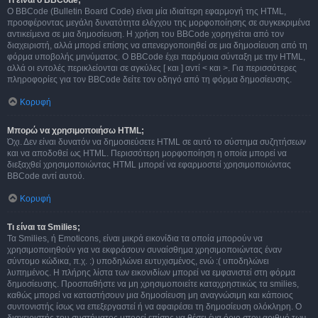
Τι είναι ο BBCode;
Ο BBCode (Bulletin Board Code) είναι μία ιδιαίτερη εφαρμογή της HTML,
προσφέροντας μεγάλη δυνατότητα ελέγχου της μορφοποίησης σε συγκεκριμένα
αντικείμενα σε μια δημοσίευση. Η χρήση του BBCode χορηγείται από τον
διαχειριστή, αλλά μπορεί επίσης να απενεργοποιηθεί σε μια δημοσίευση από τη
φόρμα υποβολής μηνύματος. Ο BBCode έχει παρόμοια σύνταξη με την HTML,
αλλά οι εντολές περικλείονται σε αγκύλες [ και ] αντί < και >. Για περισσότερες
πληροφορίες για τον BBCode δείτε τον οδηγό από τη φόρμα δημοσίευσης.
Κορυφή
Μπορώ να χρησιμοποιήσω HTML;
Όχι. Δεν είναι δυνατόν να δημοσιεύσετε HTML σε αυτό το σύστημα συζητήσεων
και να αποδοθεί ως HTML. Περισσότερη μορφοποίηση η οποία μπορεί να
διεξαχθεί χρησιμοποιώντας HTML μπορεί να εφαρμοστεί χρησιμοποιώντας
BBCode αντί αυτού.
Κορυφή
Τι είναι τα Smilies;
Τα Smilies, ή Emoticons, είναι μικρά εικονίδια τα οποία μπορούν να
χρησιμοποιηθούν για να εκφράσουν συναίσθημα χρησιμοποιώντας έναν
σύντομο κώδικα, π.χ. :) υποδηλώνει ευτυχισμένος, ενώ :( υποδηλώνει
λυπημένος. Η πλήρης λίστα των εικονιδίων μπορεί να εμφανιστεί στη φόρμα
δημοσίευσης. Προσπαθήστε να μη χρησιμοποιείτε καταχρηστικώς τα smilies,
καθώς μπορεί να καταστήσουν μια δημοσίευση μη αναγνώσιμη και κάποιος
συντονιστής ίσως να επεξεργαστεί ή να αφαιρέσει τη δημοσίευση ολόκληρη. Ο