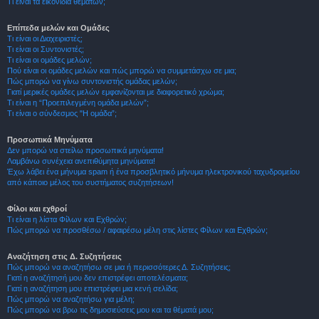
Τι είναι τα εικονίδια θεμάτων;
Επίπεδα μελών και Ομάδες
Τι είναι οι Διαχειριστές;
Τι είναι οι Συντονιστές;
Τι είναι οι ομάδες μελών;
Πού είναι οι ομάδες μελών και πώς μπορώ να συμμετάσχω σε μια;
Πώς μπορώ να γίνω συντονιστής ομάδας μελών;
Γιατί μερικές ομάδες μελών εμφανίζονται με διαφορετικό χρώμα;
Τι είναι η “Προεπιλεγμένη ομάδα μελών”;
Τι είναι ο σύνδεσμος "Η ομάδα”;
Προσωπικά Μηνύματα
Δεν μπορώ να στείλω προσωπικά μηνύματα!
Λαμβάνω συνέχεια ανεπιθύμητα μηνύματα!
Έχω λάβει ένα μήνυμα spam ή ένα προσβλητικό μήνυμα ηλεκτρονικού ταχυδρομείου
από κάποιο μέλος του συστήματος συζητήσεων!
Φίλοι και εχθροί
Τι είναι η λίστα Φίλων και Εχθρών;
Πώς μπορώ να προσθέσω / αφαιρέσω μέλη στις λίστες Φίλων και Εχθρών;
Αναζήτηση στις Δ. Συζητήσεις
Πώς μπορώ να αναζητήσω σε μια ή περισσότερες Δ. Συζητήσεις;
Γιατί η αναζήτησή μου δεν επιστρέφει αποτελέσματα;
Γιατί η αναζήτηση μου επιστρέφει μια κενή σελίδα;
Πώς μπορώ να αναζητήσω για μέλη;
Πώς μπορώ να βρω τις δημοσιεύσεις μου και τα θέματά μου;