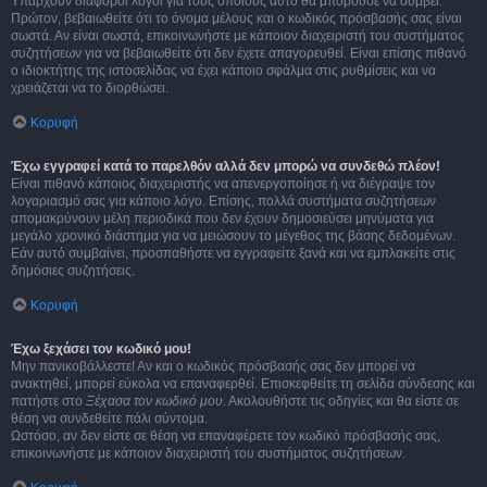
Υπάρχουν διάφοροι λόγοι για τους οποίους αυτό θα μπορούσε να συμβεί.
Πρώτον, βεβαιωθείτε ότι το όνομα μέλους και ο κωδικός πρόσβασής σας είναι
σωστά. Αν είναι σωστά, επικοινωνήστε με κάποιον διαχειριστή του συστήματος
συζητήσεων για να βεβαιωθείτε ότι δεν έχετε απαγορευθεί. Είναι επίσης πιθανό
ο ιδιοκτήτης της ιστοσελίδας να έχει κάποιο σφάλμα στις ρυθμίσεις και να
χρειάζεται να το διορθώσει.
Κορυφή
Έχω εγγραφεί κατά το παρελθόν αλλά δεν μπορώ να συνδεθώ πλέον!
Είναι πιθανό κάποιος διαχειριστής να απενεργοποίησε ή να διέγραψε τον
λογαριασμό σας για κάποιο λόγο. Επίσης, πολλά συστήματα συζητήσεων
απομακρύνουν μέλη περιοδικά που δεν έχουν δημοσιεύσει μηνύματα για
μεγάλο χρονικό διάστημα για να μειώσουν το μέγεθος της βάσης δεδομένων.
Εάν αυτό συμβαίνει, προσπαθήστε να εγγραφείτε ξανά και να εμπλακείτε στις
δημόσιες συζητήσεις.
Κορυφή
Έχω ξεχάσει τον κωδικό μου!
Μην πανικοβάλλεστε! Αν και ο κωδικός πρόσβασής σας δεν μπορεί να
ανακτηθεί, μπορεί εύκολα να επαναφερθεί. Επισκεφθείτε τη σελίδα σύνδεσης και
πατήστε στο
Ξέχασα τον κωδικό μου
. Ακολουθήστε τις οδηγίες και θα είστε σε
θέση να συνδεθείτε πάλι σύντομα.
Ωστόσο, αν δεν είστε σε θέση να επαναφέρετε τον κωδικό πρόσβασής σας,
επικοινωνήστε με κάποιον διαχειριστή του συστήματος συζητήσεων.