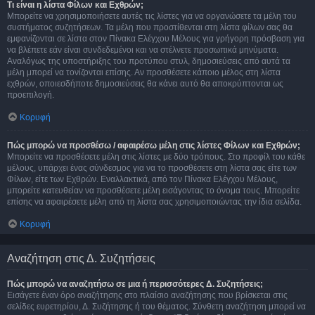
Τι είναι η λίστα Φίλων και Εχθρών;
Μπορείτε να χρησιμοποιήσετε αυτές τις λίστες για να οργανώσετε τα μέλη του
συστήματος συζητήσεων. Τα μέλη που προστίθενται στη λίστα φίλων σας θα
εμφανίζονται σε λίστα στον Πίνακα Ελέγχου Μέλους για γρήγορη πρόσβαση για
να βλέπετε εάν είναι συνδεδεμένοι και να στέλνετε προσωπικά μηνύματα.
Αναλόγως της υποστήριξης του προτύπου στυλ, δημοσιεύσεις από αυτά τα
μέλη μπορεί να τονίζονται επίσης. Αν προσθέσετε κάποιο μέλος στη λίστα
εχθρών, οποιεσδήποτε δημοσιεύσεις θα κάνει αυτό θα αποκρύπτονται ως
προεπιλογή.
Κορυφή
Πώς μπορώ να προσθέσω / αφαιρέσω μέλη στις λίστες Φίλων και Εχθρών;
Μπορείτε να προσθέσετε μέλη στις λίστες με δύο τρόπους. Στο προφίλ του κάθε
μέλους, υπάρχει ένας σύνδεσμος για να το προσθέσετε στη λίστα σας είτε των
Φίλων, είτε των Εχθρών. Εναλλακτικά, από τον Πίνακα Ελέγχου Μέλους,
μπορείτε κατευθείαν να προσθέσετε μέλη εισάγοντας το όνομα τους. Μπορείτε
επίσης να αφαιρέσετε μέλη από τη λίστα σας χρησιμοποιώντας την ίδια σελίδα.
Κορυφή
Αναζήτηση στις Δ. Συζητήσεις
Πώς μπορώ να αναζητήσω σε μια ή περισσότερες Δ. Συζητήσεις;
Εισάγετε έναν όρο αναζήτησης στο πλαίσιο αναζήτησης που βρίσκεται στις
σελίδες ευρετηρίου, Δ. Συζήτησης ή του θέματος. Σύνθετη αναζήτηση μπορεί να