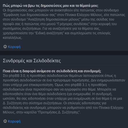
Πώς μπορώ να βρω τις δημοσιεύσεις μου και τα θέματά μου;
Οι δημοσιεύσεις σας μπορούν να ανακτηθούν είτε πατώντας στον σύνδεσμο
“Εμφάνιση των δημοσιεύσεών σας” στον Πίνακα Ελέγχου Μέλους, είτε πατώντας
στον σύνδεσμο “Αναζήτηση δημοσιεύσεων μέλους” μέσω της σελίδας του
προφίλ σας ή πατώντας στο μενού “Γρήγορες συνδέσεις” στην κορυφή του
συστήματος συζητήσεων. Για να αναζητήσετε για τα θέματα σας,
χρησιμοποιείστε την “Ειδική αναζήτηση” και συμπληρώστε τις επιλογές
καταλλήλως.
Κορυφή
Συνδρομές και Σελιδοδείκτες
Ποια είναι η διαφορά ανάμεσα σε σελιδοδείκτη και συνδρομή;
Στο phpBB 3.0, η προσθήκη σελιδοδεικτών θεμάτων λειτουργούσε όπως η
προσθήκη σελιδοδεικτών σε ένα πρόγραμμα περιήγησης. Δεν ενημερωνόσασταν
όταν υπήρχε μια επικαιροποίηση. Όμως στο phpBB 3.1 η προσθήκη
σελιδοδεικτών είναι περισσότερο σαν να εγγραφείτε στο θέμα. Μπορείτε να
ειδοποιηθείτε όταν ένα θέμα σελιδοδείκτη έχει ενημερωθεί. Η συνδρομή,
ωστόσο, θα σας ειδοποιήσει όταν υπάρχει μια ενημέρωση σε ένα θέμα ή σε μια
Δ. Συζήτηση στο σύστημα συζητήσεων. Οι επιλογές ειδοποίησης για
σελιδοδείκτες και συνδρομές μπορούν να ρυθμιστούν από τον Πίνακα Ελέγχου
Μέλους, στην καρτέλα “Προτιμήσεις Δ. Συζήτησης”.
Κορυφή