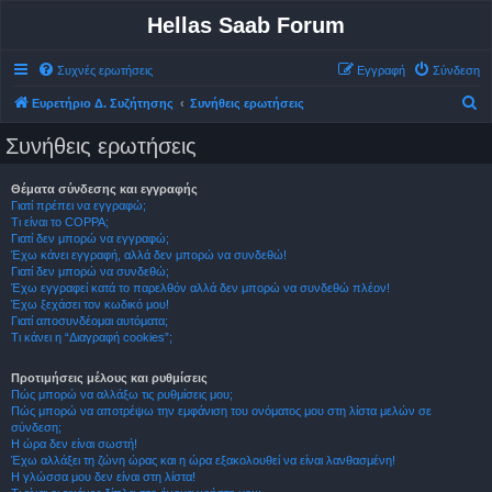
Hellas Saab Forum
Συχνές ερωτήσεις
Εγγραφή
Σύνδεση
Α
Ευρετήριο Δ. Συζήτησης
Συνήθεις ερωτήσεις
ν
Συνήθεις ερωτήσεις
α
ζ
Θέματα σύνδεσης και εγγραφής
Γιατί πρέπει να εγγραφώ;
ή
Τι είναι το COPPA;
τ
Γιατί δεν μπορώ να εγγραφώ;
Έχω κάνει εγγραφή, αλλά δεν μπορώ να συνδεθώ!
η
Γιατί δεν μπορώ να συνδεθώ;
σ
Έχω εγγραφεί κατά το παρελθόν αλλά δεν μπορώ να συνδεθώ πλέον!
Έχω ξεχάσει τον κωδικό μου!
η
Γιατί αποσυνδέομαι αυτόματα;
Τι κάνει η “Διαγραφή cookies”;
Προτιμήσεις μέλους και ρυθμίσεις
Πώς μπορώ να αλλάξω τις ρυθμίσεις μου;
Πώς μπορώ να αποτρέψω την εμφάνιση του ονόματος μου στη λίστα μελών σε
σύνδεση;
Η ώρα δεν είναι σωστή!
Έχω αλλάξει τη ζώνη ώρας και η ώρα εξακολουθεί να είναι λανθασμένη!
Η γλώσσα μου δεν είναι στη λίστα!