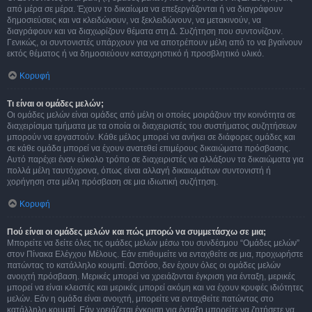
από μέρα σε μέρα. Έχουν το δικαίωμα να επεξεργάζονται ή να διαγράφουν
δημοσιεύσεις και να κλειδώνουν, να ξεκλειδώνουν, να μετακινούν, να
διαγράφουν και να διαχωρίζουν θέματα στη Δ. Συζήτηση που συντονίζουν.
Γενικώς, οι συντονιστές υπάρχουν για να αποτρέπουν μέλη από το να βγαίνουν
εκτός θέματος ή να δημοσιεύουν καταχρηστικό ή προσβλητικό υλικό.
Κορυφή
Τι είναι οι ομάδες μελών;
Οι ομάδες μελών είναι ομάδες από μέλη οι οποίες μοιράζουν την κοινότητα σε
διαχειρίσιμα τμήματα με τα οποία οι διαχειριστές του συστήματος συζητήσεων
μπορούν να εργαστούν. Κάθε μέλος μπορεί να ανήκει σε διάφορες ομάδες και
σε κάθε ομάδα μπορεί να έχουν ανατεθεί επιμέρους δικαιώματα πρόσβασης.
Αυτό παρέχει έναν εύκολο τρόπο σε διαχειριστές να αλλάξουν τα δικαιώματα για
πολλά μέλη ταυτόχρονα, όπως είναι αλλαγή δικαιωμάτων συντονιστή ή
χορήγηση στα μέλη πρόσβαση σε μια ιδιωτική συζήτηση.
Κορυφή
Πού είναι οι ομάδες μελών και πώς μπορώ να συμμετάσχω σε μια;
Μπορείτε να δείτε όλες τις ομάδες μελών μέσω του συνδέσμου “Ομάδες μελών”
στον Πίνακα Ελέγχου Μέλους. Εάν επιθυμείτε να ενταχθείτε σε μια, προχωρήστε
πατώντας το κατάλληλο κουμπί. Ωστόσο, δεν έχουν όλες οι ομάδες μελών
ανοιχτή πρόσβαση. Μερικές μπορεί να χρειάζονται έγκριση για ένταξη, μερικές
μπορεί να είναι κλειστές και μερικές μπορεί ακόμη και να έχουν κρυφές ιδιότητες
μελών. Εάν η ομάδα είναι ανοιχτή, μπορείτε να ενταχθείτε πατώντας στο
κατάλληλο κουμπί. Εάν χρειάζεται έγκριση για ένταξη μπορείτε να ζητήσετε να