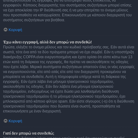
απενεργοποιήσει τις εγγραφές για να αποτρέψει νέους επισκέπτες να
εγγραφούν. Κάποιος διαχειριστής του συστήματος συζητήσεων μπορεί επίσης
να έχει αποκλείσει την IP διεύθυνσή σας ή να μην επιτρέπει το όνομα μέλους
που προσπαθείτε να καταχωρίσετε. Επικοινωνήστε με κάποιον διαχειριστή του
συστήματος συζητήσεων για βοήθεια.
Κορυφή
Έχω κάνει εγγραφή, αλλά δεν μπορώ να συνδεθώ!
Πρώτα, ελέγξτε το όνομα μέλους και τον κωδικό πρόσβασής σας. Εάν αυτά είναι
σωστά, τότε ένα από τα δύο πράγματα μπορεί να έχει συμβεί. Εάν η υποστήριξη
διακήρυξης COPPA είναι ενεργοποιημένη και έχετε ορίσει ότι είστε κάτω των 13
ετών κατά τη διάρκεια της εγγραφής, θα πρέπει να ακολουθήσετε τις οδηγίες
που έχετε λάβει. Μερικά συστήματα συζητήσεων απαιτούν όλες οι νέες εγγραφές
να ενεργοποιούνται, είτε από εσάς είτε από τον διαχειριστή προκειμένου να
μπορέσετε να συνδεθείτε. Αυτή η πληροφορία υπήρχε κατά τη διάρκεια της
εγγραφής. Εάν έχετε λάβει ένα μήνυμα ηλεκτρονικού ταχυδρομείου,
ακολουθήστε τις οδηγίες. Εάν δεν λάβετε ένα μήνυμα ηλεκτρονικού
ταχυδρομείου, ενδεχομένως να έχετε δώσει μια λανθασμένη διεύθυνση
ηλεκτρονικού ταχυδρομείου ή το μήνυμα ηλεκτρονικού ταχυδρομείου, έχει
μπλοκαριστεί από κάποιο φίλτρο spam. Εάν είστε σίγουρος (-η) ότι η διεύθυνση
ηλεκτρονικού ταχυδρομείου που δώσατε είναι σωστή, προσπαθήστε να
επικοινωνήσετε με έναν διαχειριστή.
Κορυφή
Γιατί δεν μπορώ να συνδεθώ;