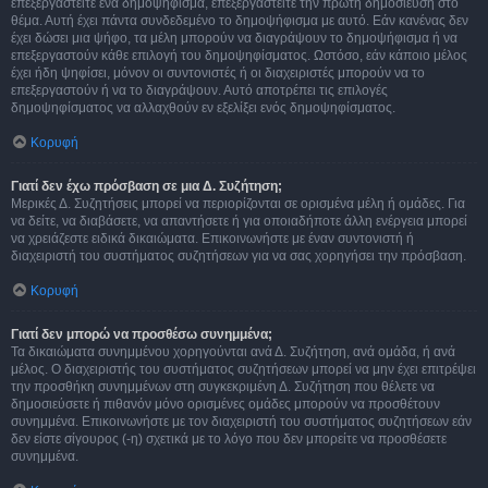
επεξεργαστείτε ένα δημοψήφισμα, επεξεργαστείτε την πρώτη δημοσίευση στο
θέμα. Αυτή έχει πάντα συνδεδεμένο το δημοψήφισμα με αυτό. Εάν κανένας δεν
έχει δώσει μια ψήφο, τα μέλη μπορούν να διαγράψουν το δημοψήφισμα ή να
επεξεργαστούν κάθε επιλογή του δημοψηφίσματος. Ωστόσο, εάν κάποιο μέλος
έχει ήδη ψηφίσει, μόνον οι συντονιστές ή οι διαχειριστές μπορούν να το
επεξεργαστούν ή να το διαγράψουν. Αυτό αποτρέπει τις επιλογές
δημοψηφίσματος να αλλαχθούν εν εξελίξει ενός δημοψηφίσματος.
Κορυφή
Γιατί δεν έχω πρόσβαση σε μια Δ. Συζήτηση;
Μερικές Δ. Συζητήσεις μπορεί να περιορίζονται σε ορισμένα μέλη ή ομάδες. Για
να δείτε, να διαβάσετε, να απαντήσετε ή για οποιαδήποτε άλλη ενέργεια μπορεί
να χρειάζεστε ειδικά δικαιώματα. Επικοινωνήστε με έναν συντονιστή ή
διαχειριστή του συστήματος συζητήσεων για να σας χορηγήσει την πρόσβαση.
Κορυφή
Γιατί δεν μπορώ να προσθέσω συνημμένα;
Τα δικαιώματα συνημμένου χορηγούνται ανά Δ. Συζήτηση, ανά ομάδα, ή ανά
μέλος. Ο διαχειριστής του συστήματος συζητήσεων μπορεί να μην έχει επιτρέψει
την προσθήκη συνημμένων στη συγκεκριμένη Δ. Συζήτηση που θέλετε να
δημοσιεύσετε ή πιθανόν μόνο ορισμένες ομάδες μπορούν να προσθέτουν
συνημμένα. Επικοινωνήστε με τον διαχειριστή του συστήματος συζητήσεων εάν
δεν είστε σίγουρος (-η) σχετικά με το λόγο που δεν μπορείτε να προσθέσετε
συνημμένα.