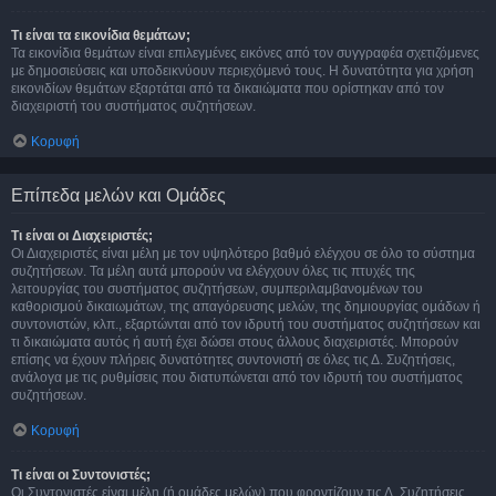
Τι είναι τα εικονίδια θεμάτων;
Τα εικονίδια θεμάτων είναι επιλεγμένες εικόνες από τον συγγραφέα σχετιζόμενες
με δημοσιεύσεις και υποδεικνύουν περιεχόμενό τους. Η δυνατότητα για χρήση
εικονιδίων θεμάτων εξαρτάται από τα δικαιώματα που ορίστηκαν από τον
διαχειριστή του συστήματος συζητήσεων.
Κορυφή
Επίπεδα μελών και Ομάδες
Τι είναι οι Διαχειριστές;
Οι Διαχειριστές είναι μέλη με τον υψηλότερο βαθμό ελέγχου σε όλο το σύστημα
συζητήσεων. Τα μέλη αυτά μπορούν να ελέγχουν όλες τις πτυχές της
λειτουργίας του συστήματος συζητήσεων, συμπεριλαμβανομένων του
καθορισμού δικαιωμάτων, της απαγόρευσης μελών, της δημιουργίας ομάδων ή
συντονιστών, κλπ., εξαρτώνται από τον ιδρυτή του συστήματος συζητήσεων και
τι δικαιώματα αυτός ή αυτή έχει δώσει στους άλλους διαχειριστές. Μπορούν
επίσης να έχουν πλήρεις δυνατότητες συντονιστή σε όλες τις Δ. Συζητήσεις,
ανάλογα με τις ρυθμίσεις που διατυπώνεται από τον ιδρυτή του συστήματος
συζητήσεων.
Κορυφή
Τι είναι οι Συντονιστές;
Οι Συντονιστές είναι μέλη (ή ομάδες μελών) που φροντίζουν τις Δ. Συζητήσεις