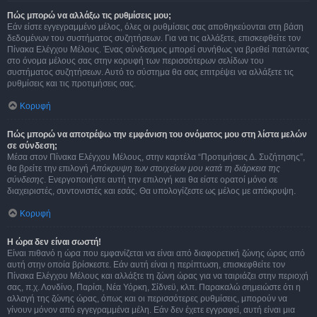
Πώς μπορώ να αλλάξω τις ρυθμίσεις μου;
Εάν είστε εγγεγραμμένο μέλος, όλες οι ρυθμίσεις σας αποθηκεύονται στη βάση
δεδομένων του συστήματος συζητήσεων. Για να τις αλλάξετε, επισκεφθείτε τον
Πίνακα Ελέγχου Μέλους. Ένας σύνδεσμος μπορεί συνήθως να βρεθεί πατώντας
στο όνομα μέλους σας στην κορυφή των περισσότερων σελίδων του
συστήματος συζητήσεων. Αυτό το σύστημα θα σας επιτρέψει να αλλάξετε τις
ρυθμίσεις και τις προτιμήσεις σας.
Κορυφή
Πώς μπορώ να αποτρέψω την εμφάνιση του ονόματος μου στη λίστα μελών
σε σύνδεση;
Μέσα στον Πίνακα Ελέγχου Μέλους, στην καρτέλα “Προτιμήσεις Δ. Συζήτησης”,
θα βρείτε την επιλογή
Απόκρυψη των στοιχείων μου κατά τη διάρκεια της
σύνδεσης
. Ενεργοποιήστε αυτή την επιλογή και θα είστε ορατοί μόνο σε
διαχειριστές, συντονιστές και εσάς. Θα υπολογίζεστε ως μέλος με απόκρυψη.
Κορυφή
Η ώρα δεν είναι σωστή!
Είναι πιθανό η ώρα που εμφανίζεται να είναι από διαφορετική ζώνης ώρας από
αυτή στην οποία βρίσκεστε. Εάν αυτή είναι η περίπτωση, επισκεφθείτε τον
Πίνακα Ελέγχου Μέλους και αλλάξτε τη ζώνη ώρας για να ταιριάζει στην περιοχή
σας, π.χ. Λονδίνο, Παρίσι, Νέα Υόρκη, Σίδνεϋ, κλπ. Παρακαλώ σημειώστε ότι η
αλλαγή της ζώνης ώρας, όπως και οι περισσότερες ρυθμίσεις, μπορούν να
γίνουν μόνον από εγγεγραμμένα μέλη. Εάν δεν έχετε εγγραφεί, αυτή είναι μια