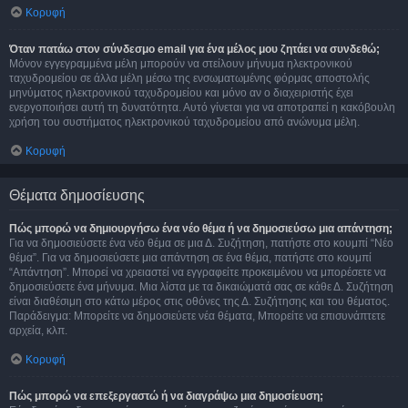
Κορυφή
Όταν πατάω στον σύνδεσμο email για ένα μέλος μου ζητάει να συνδεθώ;
Μόνον εγγεγραμμένα μέλη μπορούν να στείλουν μήνυμα ηλεκτρονικού
ταχυδρομείου σε άλλα μέλη μέσω της ενσωματωμένης φόρμας αποστολής
μηνύματος ηλεκτρονικού ταχυδρομείου και μόνο αν ο διαχειριστής έχει
ενεργοποιήσει αυτή τη δυνατότητα. Αυτό γίνεται για να αποτραπεί η κακόβουλη
χρήση του συστήματος ηλεκτρονικού ταχυδρομείου από ανώνυμα μέλη.
Κορυφή
Θέματα δημοσίευσης
Πώς μπορώ να δημιουργήσω ένα νέο θέμα ή να δημοσιεύσω μια απάντηση;
Για να δημοσιεύσετε ένα νέο θέμα σε μια Δ. Συζήτηση, πατήστε στο κουμπί “Νέο
θέμα”. Για να δημοσιεύσετε μια απάντηση σε ένα θέμα, πατήστε στο κουμπί
“Απάντηση”. Μπορεί να χρειαστεί να εγγραφείτε προκειμένου να μπορέσετε να
δημοσιεύσετε ένα μήνυμα. Μια λίστα με τα δικαιώματά σας σε κάθε Δ. Συζήτηση
είναι διαθέσιμη στο κάτω μέρος στις οθόνες της Δ. Συζήτησης και του θέματος.
Παράδειγμα: Μπορείτε να δημοσιεύετε νέα θέματα, Μπορείτε να επισυνάπτετε
αρχεία, κλπ.
Κορυφή
Πώς μπορώ να επεξεργαστώ ή να διαγράψω μια δημοσίευση;