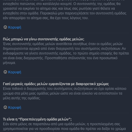
ενταχθείτε πατώντας στο κατάλληλο κουμπί. Ο συντονιστής της ομάδας θα
χρειαστεί να εγκρίνει το αίτημα σας και ίσως σας ρωτήσει γιατί θέλετε να
ενταχθείτε στην ομάδα. Παρακαλώ μην παρενοχλήσετε τον συντονιστή ομάδας
εάν απορρίψει το αίτημα σας, θα έχει τους λόγους του.
Κορυφή
Πώς μπορώ να γίνω συντονιστής ομάδας μελών;
Ένας συντονιστής ομάδας μελών ανατίθεται συνήθως όταν οι ομάδες μελών
δημιουργούνται αρχικά από έναν διαχειριστή του συστήματος συζητήσεων. Αν
ενδιαφέρεστε να γίνετε συντονιστής ομάδας, το πρώτο σημείο επαφής θα πρέπει
να είναι ένας διαχειριστής. Προσπαθήστε στέλνοντάς του ένα προσωπικό
μήνυμα.
Κορυφή
Γιατί μερικές ομάδες μελών εμφανίζονται με διαφορετικό χρώμα;
Είναι πιθανό ο διαχειριστής του συστήματος συζητήσεων να έχει ορίσει κάποιο
χρώμα στα μέλη μιας ομάδας μελών ώστε να είναι εύκολο να εντοπιστούν τα
μέλη αυτής της ομάδας.
Κορυφή
Τι είναι η “Προεπιλεγμένη ομάδα μελών”;
Εάν είστε μέλος σε παραπάνω από μια ομάδα μελών, η προεπιλεγμένη σας
χρησιμοποιείται για να προσδιορίσει ποια ομάδα θα πρέπει να δείξει το χρώμα