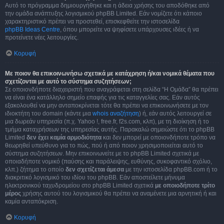
Αυτό το πρόγραμμα δημιουργήθηκε και η άδεια χρήσης του αποδόθηκε από
την ομάδα ανάπτυξης λογισμικού phpBB Limited. Εάν νομίζετε ότι κάποιο
χαρακτηριστικό πρέπει να προστεθεί, επισκεφθείτε την ιστοσελίδα
phpBB Ideas Centre
, όπου μπορείτε να ψηφίσετε υπάρχουσες ιδέες ή να
προτείνετε νέες λειτουργίες.
Κορυφή
Με ποιον θα επικοινωνήσω σχετικά με κατάχρηση ή/και νομικά θέματα που
σχετίζονται με αυτό το σύστημα συζητήσεων;
Σε οποιονδήποτε διαχειριστή που αναγράφεται στη σελίδα “Η Ομάδα” θα πρέπει
να είναι ένα κατάλληλο σημείο επαφής για τις καταγγελίες σας. Εάν αυτός
εξακολουθεί να μην ανταποκρίνεται τότε θα πρέπει να επικοινωνήσετε με τον
ιδιοκτήτη του domain (κάντε μια
whois αναζήτηση
) ή, εάν αυτός λειτουργεί σε
μια δωρεάν υπηρεσία (π.χ. Yahoo !, free.fr, f2s.com, κλπ), με τη διοίκηση ή το
τμήμα καταχρήσεων της υπηρεσίας αυτής. Παρακαλώ σημειώστε ότι το phpBB
Limited
δεν έχει καμία αρμοδιότητα
και δεν μπορεί με οποιονδήποτε τρόπο να
θεωρηθεί υπεύθυνο για το πώς, πού ή από ποιον χρησιμοποιείται αυτό το
σύστημα συζητήσεων. Μην επικοινωνείτε με το phpBB Limited σχετικά με
οποιαδήποτε νομικό (παύσης και παράλειψης, ευθύνης, συκοφαντικό σχόλιο,
κλπ.) ζήτημα το οποίο
δεν σχετίζεται άμεσα
με την ιστοσελίδα phpBB.com ή το
διακριτικό λογισμικό του ιδίου του phpBB. Εάν αποστείλετε μήνυμα
ηλεκτρονικού ταχυδρομείου στο phpBB Limited σχετικά
με οποιοδήποτε τρίτο
μέρος
χρήσης αυτού του λογισμικού θα πρέπει να αναμένετε μια αρνητική ή και
καμία ανταπόκριση.
Κορυφή