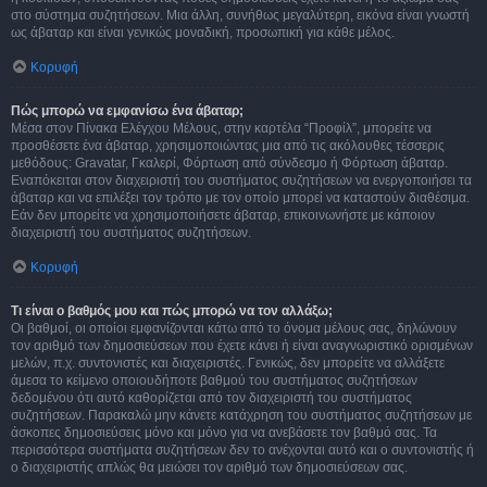
στο σύστημα συζητήσεων. Μια άλλη, συνήθως μεγαλύτερη, εικόνα είναι γνωστή
ως άβαταρ και είναι γενικώς μοναδική, προσωπική για κάθε μέλος.
Κορυφή
Πώς μπορώ να εμφανίσω ένα άβαταρ;
Μέσα στον Πίνακα Ελέγχου Μέλους, στην καρτέλα “Προφίλ”, μπορείτε να
προσθέσετε ένα άβαταρ, χρησιμοποιώντας μια από τις ακόλουθες τέσσερις
μεθόδους: Gravatar, Γκαλερί, Φόρτωση από σύνδεσμο ή Φόρτωση άβαταρ.
Εναπόκειται στον διαχειριστή του συστήματος συζητήσεων να ενεργοποιήσει τα
άβαταρ και να επιλέξει τον τρόπο με τον οποίο μπορεί να καταστούν διαθέσιμα.
Εάν δεν μπορείτε να χρησιμοποιήσετε άβαταρ, επικοινωνήστε με κάποιον
διαχειριστή του συστήματος συζητήσεων.
Κορυφή
Τι είναι ο βαθμός μου και πώς μπορώ να τον αλλάξω;
Οι βαθμοί, οι οποίοι εμφανίζονται κάτω από το όνομα μέλους σας, δηλώνουν
τον αριθμό των δημοσιεύσεων που έχετε κάνει ή είναι αναγνωριστικό ορισμένων
μελών, π.χ. συντονιστές και διαχειριστές. Γενικώς, δεν μπορείτε να αλλάξετε
άμεσα το κείμενο οποιουδήποτε βαθμού του συστήματος συζητήσεων
δεδομένου ότι αυτό καθορίζεται από τον διαχειριστή του συστήματος
συζητήσεων. Παρακαλώ μην κάνετε κατάχρηση του συστήματος συζητήσεων με
άσκοπες δημοσιεύσεις μόνο και μόνο για να ανεβάσετε τον βαθμό σας. Τα
περισσότερα συστήματα συζητήσεων δεν το ανέχονται αυτό και ο συντονιστής ή
ο διαχειριστής απλώς θα μειώσει τον αριθμό των δημοσιεύσεων σας.