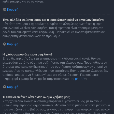
καλή ευκαιρία για να το κάνετε.
Κορυφή
Έχω αλλάξει τη ζώνη ώρας και η ώρα εξακολουθεί να είναι λανθασμένη!
Εάν είστε σίγουρος (-η) ότι έχετε ρυθμίσει τη ζώνη ώρας σωστά και η ώρα
εξακολουθεί να είναι λανθασμένη, τότε ή ώρα που είναι αποθηκευμένη στο
ρολόι του διακομιστή είναι εσφαλμένη. Παρακαλώ να ειδοποιήσετε κάποιον
διαχειριστή για να διορθώσει το πρόβλημα.
Κορυφή
Η γλώσσα μου δεν είναι στη λίστα!
Είτε ο διαχειριστής δεν έχει εγκαταστήσει τη γλώσσα σας ή κανείς δεν έχει
μεταφράσει αυτό το σύστημα συζητήσεων στη γλώσσα σας. Προσπαθήστε να
ζητήσετε από κάποιον διαχειριστή του συστήματος συζητήσεων αν μπορεί να
εγκαταστήσει το πακέτο γλώσσας που χρειάζεστε. Εάν το πακέτο γλώσσας δεν
υπάρχει, μπορείτε να δημιουργήσετε μια νέα μετάφραση. Περισσότερες
πληροφορίες μπορείτε να βρείτε στην ιστοσελίδα του
phpBB
®.
Κορυφή
Τι είναι οι εικόνες δίπλα στο όνομα χρήστη μου;
Υπάρχουν δύο εικόνες οι οποίες μπορεί να εμφανιστούν μαζί με το όνομα
μέλους στην προβολή δημοσιεύσεων. Μια από αυτές μπορεί να είναι μια εικόνα
που σχετίζεται με το βαθμό σας, γενικώς με τη μορφή των άστρων, τετραγώνων
ή κουκίδων, υποδεικνύοντας πόσες δημοσιεύσεις έχετε κάνει ή το αξίωμα σας