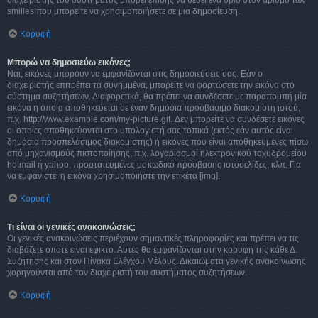
διαχειριστής του συστήματος μπορεί επίσης να θέσει ένα όριο στον αριθμό των
smilies που μπορείτε να χρησιμοποιήσετε σε μια δημοσίευση.
Κορυφή
Μπορώ να δημοσιεύω εικόνες;
Ναι, εικόνες μπορούν να εμφανίζονται στις δημοσιεύσεις σας. Εάν ο
διαχειριστής επιτρέπει τα συνημμένα, μπορείτε να φορτώσετε την εικόνα στο
σύστημα συζητήσεων. Διαφορετικά, θα πρέπει να συνδέσετε με παραπομπή μία
εικόνα η οποία αποθηκεύεται σε έναν δημόσια προσβάσιμο διακομιστή ιστού,
π.χ. http://www.example.com/my-picture.gif. Δεν μπορείτε να συνδέσετε εικόνες
οι οποίες αποθηκεύονται στο υπολογιστή σας τοπικά (εκτός εάν αυτός είναι
δημόσια προσπελάσιμος διακομιστής) ή εικόνες που είναι αποθηκευμένες πίσω
από μηχανισμούς πιστοποίησης, π.χ. λογαριασμοί ηλεκτρονικού ταχυδρομείου
hotmail ή yahoo, προστατευμένες με κωδικό πρόσβασης ιστοσελίδες, κλπ. Για
να εμφανιστεί η εικόνα χρησιμοποιήστε την ετικέτα [img].
Κορυφή
Τι είναι οι γενικές ανακοινώσεις;
Οι γενικές ανακοινώσεις περιέχουν σημαντικές πληροφορίες και πρέπει να τις
διαβάζετε όποτε είναι εφικτό. Αυτές θα εμφανίζονται στην κορυφή της κάθε Δ.
Συζήτησης και στον Πίνακα Ελέγχου Μέλους. Δικαιώματα γενικής ανακοίνωσης
χορηγούνται από τον διαχειριστή του συστήματος συζητήσεων.
Κορυφή