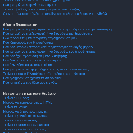
Τι είναι οι εικόνες δίπλα στο όνομα χρήστη μου;
Πώς μπορώ να εμφανίσω ένα άβαταρ;
Τι είναι ο βαθμός μου και πώς μπορώ να τον αλλάξω;
Όταν πατάω στον σύνδεσμο email για ένα μέλος μου ζητάει να συνδεθώ;
Θέματα δημοσίευσης
Πώς μπορώ να δημιουργήσω ένα νέο θέμα ή να δημοσιεύσω μια απάντηση;
Πώς μπορώ να επεξεργαστώ ή να διαγράψω μια δημοσίευση;
Πώς προσθέτω μια υπογραφή στη δημοσίευση μου;
Πώς δημιουργώ ένα δημοψήφισμα;
Γιατί δεν μπορώ να προσθέσω περισσότερες επιλογές ψήφων;
Πώς μπορώ να επεξεργαστώ ή να διαγράψω ένα δημοψήφισμα;
Γιατί δεν έχω πρόσβαση σε μια Δ. Συζήτηση;
Γιατί δεν μπορώ να προσθέσω συνημμένα;
Γιατί έχω λάβει μια προειδοποίηση;
Πώς μπορώ να αναφέρω δημοσιεύσεις σε έναν συντονιστή;
Τι είναι το κουμπί “Αποθήκευση” στη δημοσίευση θέματος;
Γιατί η δημοσίευση χρειάζεται να εγκριθεί;
Πώς σημειώνω ένα θέμα μου ως νέο;
Μορφοποίηση και τύποι θεμάτων
Τι είναι ο BBCode;
Μπορώ να χρησιμοποιήσω HTML;
Τι είναι τα Smilies;
Μπορώ να δημοσιεύω εικόνες;
Τι είναι οι γενικές ανακοινώσεις;
Τι είναι οι ανακοινώσεις;
Τι είναι τα επισημασμένα θέματα;
Τι είναι τα κλειδωμένα θέματα;