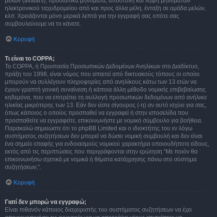
μελών (avatars), προσωπικά μηνύματα, αποστολή και λήψη μηνυμάτων
ηλεκτρονικού ταχυδρομείου από και προς άλλα μέλη, ένταξη σε ομάδα μελών,
κλπ. Χρειάζονται μόνο μερικά λεπτά για την εγγραφή σας οπότε σας
συμβουλεύουμε να το κάνετε.
Κορυφή
Τι είναι το COPPA;
Το COPPA, ή Προστασία Προσωπικών Δεδομένων Ανηλίκων στο Διαδίκτυο,
πράξη του 1998, είναι νόμος που απαιτεί από δικτυακούς τόπους οι οποίοι
μπορούν να συλλέγουν πληροφορίες από ανηλίκους κάτω των 13 ετών να
έχουν γραπτή γονική συναίνεση ή κάποια άλλη μέθοδο νομικής επιβεβαίωσης
κηδεμόνα, που να επιτρέπει τη συλλογή προσωπικών δεδομένων από ανήλικο
ηλικίας μικρότερης των 13. Εάν δεν είστε σίγουρος (-η) αν αυτό ισχύει για σας,
όπως κάποιος ο οποίος προσπαθεί να εγγραφεί ή στην ιστοσελίδα που
προσπαθείτε να εγγραφείτε, επικοινωνήστε με νομικό σύμβουλο για βοήθεια.
Παρακαλώ σημειώστε ότι το phpBB Limited και ο ιδιοκτήτης του εν λόγω
συστήματος συζητήσεων δεν μπορεί να δώσει νομική συμβουλή και δεν είναι
ένα σημείο επαφής για ενδοιασμούς νομικού χαρακτήρα οποιουδήποτε είδους,
εκτός από τις περιπτώσεις που περιγράφονται στην ερώτηση “Με ποιόν θα
επικοινωνήσω σχετικά με νομικά ή θέματα κατάχρησης πάνω στο σύστημα
συζητήσεων;”.
Κορυφή
Γιατί δεν μπορώ να εγγραφώ;
Είναι πιθανόν κάποιος διαχειριστής του συστήματος συζητήσεων να έχει