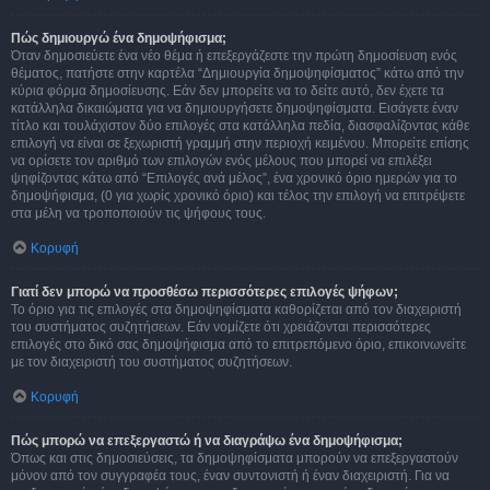
Πώς δημιουργώ ένα δημοψήφισμα;
Όταν δημοσιεύετε ένα νέο θέμα ή επεξεργάζεστε την πρώτη δημοσίευση ενός
θέματος, πατήστε στην καρτέλα “Δημιουργία δημοψηφίσματος” κάτω από την
κύρια φόρμα δημοσίευσης. Εάν δεν μπορείτε να το δείτε αυτό, δεν έχετε τα
κατάλληλα δικαιώματα για να δημιουργήσετε δημοψηφίσματα. Εισάγετε έναν
τίτλο και τουλάχιστον δύο επιλογές στα κατάλληλα πεδία, διασφαλίζοντας κάθε
επιλογή να είναι σε ξεχωριστή γραμμή στην περιοχή κειμένου. Μπορείτε επίσης
να ορίσετε τον αριθμό των επιλογών ενός μέλους που μπορεί να επιλέξει
ψηφίζοντας κάτω από “Επιλογές ανά μέλος”, ένα χρονικό όριο ημερών για το
δημοψήφισμα, (0 για χωρίς χρονικό όριο) και τέλος την επιλογή να επιτρέψετε
στα μέλη να τροποποιούν τις ψήφους τους.
Κορυφή
Γιατί δεν μπορώ να προσθέσω περισσότερες επιλογές ψήφων;
Το όριο για τις επιλογές στα δημοψηφίσματα καθορίζεται από τον διαχειριστή
του συστήματος συζητήσεων. Εάν νομίζετε ότι χρειάζονται περισσότερες
επιλογές στο δικό σας δημοψήφισμα από το επιτρεπόμενο όριο, επικοινωνείτε
με τον διαχειριστή του συστήματος συζητήσεων.
Κορυφή
Πώς μπορώ να επεξεργαστώ ή να διαγράψω ένα δημοψήφισμα;
Όπως και στις δημοσιεύσεις, τα δημοψηφίσματα μπορούν να επεξεργαστούν
μόνον από τον συγγραφέα τους, έναν συντονιστή ή έναν διαχειριστή. Για να