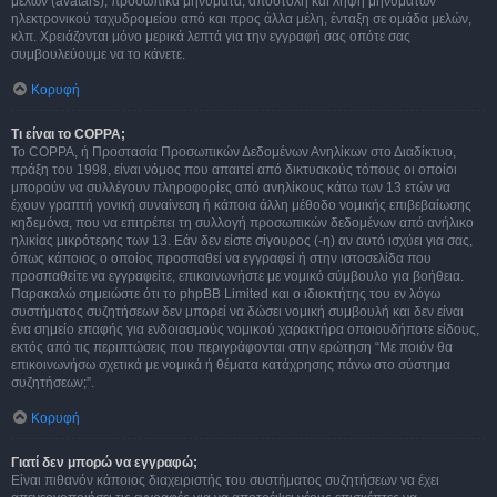
μελών (avatars), προσωπικά μηνύματα, αποστολή και λήψη μηνυμάτων
ηλεκτρονικού ταχυδρομείου από και προς άλλα μέλη, ένταξη σε ομάδα μελών,
κλπ. Χρειάζονται μόνο μερικά λεπτά για την εγγραφή σας οπότε σας
συμβουλεύουμε να το κάνετε.
Κορυφή
Τι είναι το COPPA;
Το COPPA, ή Προστασία Προσωπικών Δεδομένων Ανηλίκων στο Διαδίκτυο,
πράξη του 1998, είναι νόμος που απαιτεί από δικτυακούς τόπους οι οποίοι
μπορούν να συλλέγουν πληροφορίες από ανηλίκους κάτω των 13 ετών να
έχουν γραπτή γονική συναίνεση ή κάποια άλλη μέθοδο νομικής επιβεβαίωσης
κηδεμόνα, που να επιτρέπει τη συλλογή προσωπικών δεδομένων από ανήλικο
ηλικίας μικρότερης των 13. Εάν δεν είστε σίγουρος (-η) αν αυτό ισχύει για σας,
όπως κάποιος ο οποίος προσπαθεί να εγγραφεί ή στην ιστοσελίδα που
προσπαθείτε να εγγραφείτε, επικοινωνήστε με νομικό σύμβουλο για βοήθεια.
Παρακαλώ σημειώστε ότι το phpBB Limited και ο ιδιοκτήτης του εν λόγω
συστήματος συζητήσεων δεν μπορεί να δώσει νομική συμβουλή και δεν είναι
ένα σημείο επαφής για ενδοιασμούς νομικού χαρακτήρα οποιουδήποτε είδους,
εκτός από τις περιπτώσεις που περιγράφονται στην ερώτηση “Με ποιόν θα
επικοινωνήσω σχετικά με νομικά ή θέματα κατάχρησης πάνω στο σύστημα
συζητήσεων;”.
Κορυφή
Γιατί δεν μπορώ να εγγραφώ;
Είναι πιθανόν κάποιος διαχειριστής του συστήματος συζητήσεων να έχει