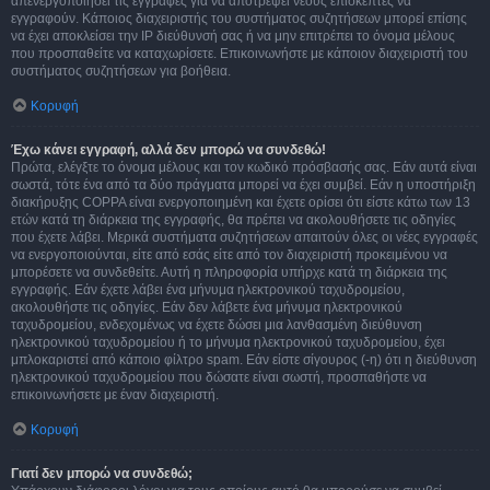
απενεργοποιήσει τις εγγραφές για να αποτρέψει νέους επισκέπτες να
εγγραφούν. Κάποιος διαχειριστής του συστήματος συζητήσεων μπορεί επίσης
να έχει αποκλείσει την IP διεύθυνσή σας ή να μην επιτρέπει το όνομα μέλους
που προσπαθείτε να καταχωρίσετε. Επικοινωνήστε με κάποιον διαχειριστή του
συστήματος συζητήσεων για βοήθεια.
Κορυφή
Έχω κάνει εγγραφή, αλλά δεν μπορώ να συνδεθώ!
Πρώτα, ελέγξτε το όνομα μέλους και τον κωδικό πρόσβασής σας. Εάν αυτά είναι
σωστά, τότε ένα από τα δύο πράγματα μπορεί να έχει συμβεί. Εάν η υποστήριξη
διακήρυξης COPPA είναι ενεργοποιημένη και έχετε ορίσει ότι είστε κάτω των 13
ετών κατά τη διάρκεια της εγγραφής, θα πρέπει να ακολουθήσετε τις οδηγίες
που έχετε λάβει. Μερικά συστήματα συζητήσεων απαιτούν όλες οι νέες εγγραφές
να ενεργοποιούνται, είτε από εσάς είτε από τον διαχειριστή προκειμένου να
μπορέσετε να συνδεθείτε. Αυτή η πληροφορία υπήρχε κατά τη διάρκεια της
εγγραφής. Εάν έχετε λάβει ένα μήνυμα ηλεκτρονικού ταχυδρομείου,
ακολουθήστε τις οδηγίες. Εάν δεν λάβετε ένα μήνυμα ηλεκτρονικού
ταχυδρομείου, ενδεχομένως να έχετε δώσει μια λανθασμένη διεύθυνση
ηλεκτρονικού ταχυδρομείου ή το μήνυμα ηλεκτρονικού ταχυδρομείου, έχει
μπλοκαριστεί από κάποιο φίλτρο spam. Εάν είστε σίγουρος (-η) ότι η διεύθυνση
ηλεκτρονικού ταχυδρομείου που δώσατε είναι σωστή, προσπαθήστε να
επικοινωνήσετε με έναν διαχειριστή.
Κορυφή
Γιατί δεν μπορώ να συνδεθώ;