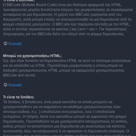
Τι είναι ο BBCode;
Ο BBCode (Bulletin Board Code) είναι μία ιδιαίτερη εφαρμογή της HTML,
προσφέροντας μεγάλη δυνατότητα ελέγχου της μορφοποίησης σε συγκεκριμένα
αντικείμενα σε μια δημοσίευση. Η χρήση του BBCode χορηγείται από τον
διαχειριστή, αλλά μπορεί επίσης να απενεργοποιηθεί σε μια δημοσίευση από τη
φόρμα υποβολής μηνύματος. Ο BBCode έχει παρόμοια σύνταξη με την HTML,
αλλά οι εντολές περικλείονται σε αγκύλες [ και ] αντί < και >. Για περισσότερες
πληροφορίες για τον BBCode δείτε τον οδηγό από τη φόρμα δημοσίευσης.
Κορυφή
Μπορώ να χρησιμοποιήσω HTML;
Όχι. Δεν είναι δυνατόν να δημοσιεύσετε HTML σε αυτό το σύστημα συζητήσεων
και να αποδοθεί ως HTML. Περισσότερη μορφοποίηση η οποία μπορεί να
διεξαχθεί χρησιμοποιώντας HTML μπορεί να εφαρμοστεί χρησιμοποιώντας
BBCode αντί αυτού.
Κορυφή
Τι είναι τα Smilies;
Τα Smilies, ή Emoticons, είναι μικρά εικονίδια τα οποία μπορούν να
χρησιμοποιηθούν για να εκφράσουν συναίσθημα χρησιμοποιώντας έναν
σύντομο κώδικα, π.χ. :) υποδηλώνει ευτυχισμένος, ενώ :( υποδηλώνει
λυπημένος. Η πλήρης λίστα των εικονιδίων μπορεί να εμφανιστεί στη φόρμα
δημοσίευσης. Προσπαθήστε να μη χρησιμοποιείτε καταχρηστικώς τα smilies,
καθώς μπορεί να καταστήσουν μια δημοσίευση μη αναγνώσιμη και κάποιος
συντονιστής ίσως να επεξεργαστεί ή να αφαιρέσει τη δημοσίευση ολόκληρη. Ο