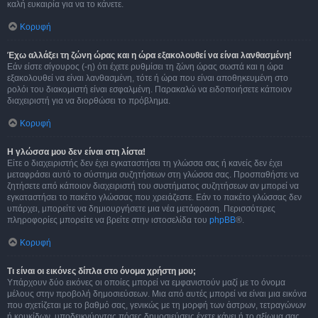
καλή ευκαιρία για να το κάνετε.
Κορυφή
Έχω αλλάξει τη ζώνη ώρας και η ώρα εξακολουθεί να είναι λανθασμένη!
Εάν είστε σίγουρος (-η) ότι έχετε ρυθμίσει τη ζώνη ώρας σωστά και η ώρα
εξακολουθεί να είναι λανθασμένη, τότε ή ώρα που είναι αποθηκευμένη στο
ρολόι του διακομιστή είναι εσφαλμένη. Παρακαλώ να ειδοποιήσετε κάποιον
διαχειριστή για να διορθώσει το πρόβλημα.
Κορυφή
Η γλώσσα μου δεν είναι στη λίστα!
Είτε ο διαχειριστής δεν έχει εγκαταστήσει τη γλώσσα σας ή κανείς δεν έχει
μεταφράσει αυτό το σύστημα συζητήσεων στη γλώσσα σας. Προσπαθήστε να
ζητήσετε από κάποιον διαχειριστή του συστήματος συζητήσεων αν μπορεί να
εγκαταστήσει το πακέτο γλώσσας που χρειάζεστε. Εάν το πακέτο γλώσσας δεν
υπάρχει, μπορείτε να δημιουργήσετε μια νέα μετάφραση. Περισσότερες
πληροφορίες μπορείτε να βρείτε στην ιστοσελίδα του
phpBB
®.
Κορυφή
Τι είναι οι εικόνες δίπλα στο όνομα χρήστη μου;
Υπάρχουν δύο εικόνες οι οποίες μπορεί να εμφανιστούν μαζί με το όνομα
μέλους στην προβολή δημοσιεύσεων. Μια από αυτές μπορεί να είναι μια εικόνα
που σχετίζεται με το βαθμό σας, γενικώς με τη μορφή των άστρων, τετραγώνων
ή κουκίδων, υποδεικνύοντας πόσες δημοσιεύσεις έχετε κάνει ή το αξίωμα σας