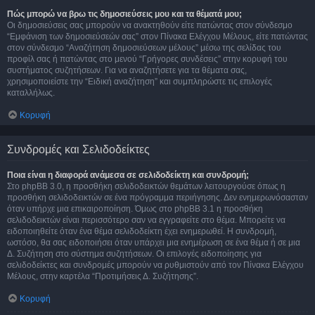
Πώς μπορώ να βρω τις δημοσιεύσεις μου και τα θέματά μου;
Οι δημοσιεύσεις σας μπορούν να ανακτηθούν είτε πατώντας στον σύνδεσμο
“Εμφάνιση των δημοσιεύσεών σας” στον Πίνακα Ελέγχου Μέλους, είτε πατώντας
στον σύνδεσμο “Αναζήτηση δημοσιεύσεων μέλους” μέσω της σελίδας του
προφίλ σας ή πατώντας στο μενού “Γρήγορες συνδέσεις” στην κορυφή του
συστήματος συζητήσεων. Για να αναζητήσετε για τα θέματα σας,
χρησιμοποιείστε την “Ειδική αναζήτηση” και συμπληρώστε τις επιλογές
καταλλήλως.
Κορυφή
Συνδρομές και Σελιδοδείκτες
Ποια είναι η διαφορά ανάμεσα σε σελιδοδείκτη και συνδρομή;
Στο phpBB 3.0, η προσθήκη σελιδοδεικτών θεμάτων λειτουργούσε όπως η
προσθήκη σελιδοδεικτών σε ένα πρόγραμμα περιήγησης. Δεν ενημερωνόσασταν
όταν υπήρχε μια επικαιροποίηση. Όμως στο phpBB 3.1 η προσθήκη
σελιδοδεικτών είναι περισσότερο σαν να εγγραφείτε στο θέμα. Μπορείτε να
ειδοποιηθείτε όταν ένα θέμα σελιδοδείκτη έχει ενημερωθεί. Η συνδρομή,
ωστόσο, θα σας ειδοποιήσει όταν υπάρχει μια ενημέρωση σε ένα θέμα ή σε μια
Δ. Συζήτηση στο σύστημα συζητήσεων. Οι επιλογές ειδοποίησης για
σελιδοδείκτες και συνδρομές μπορούν να ρυθμιστούν από τον Πίνακα Ελέγχου
Μέλους, στην καρτέλα “Προτιμήσεις Δ. Συζήτησης”.
Κορυφή