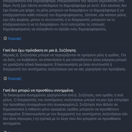
επεξεργαστείτε ένα δημοψήφισμα, επεξεργαστείτε την πρώτη δημοσίευση στο
θέμα. Αυτή έχει πάντα συνδεδεμένο το δημοψήφισμα με αυτό. Εάν κανένας δεν
έχει δώσει μια ψήφο, τα μέλη μπορούν να διαγράψουν το δημοψήφισμα ή να
επεξεργαστούν κάθε επιλογή του δημοψηφίσματος. Ωστόσο, εάν κάποιο μέλος
έχει ήδη ψηφίσει, μόνον οι συντονιστές ή οι διαχειριστές μπορούν να το
επεξεργαστούν ή να το διαγράψουν. Αυτό αποτρέπει τις επιλογές
δημοψηφίσματος να αλλαχθούν εν εξελίξει ενός δημοψηφίσματος.
Κορυφή
Γιατί δεν έχω πρόσβαση σε μια Δ. Συζήτηση;
Μερικές Δ. Συζητήσεις μπορεί να περιορίζονται σε ορισμένα μέλη ή ομάδες. Για
να δείτε, να διαβάσετε, να απαντήσετε ή για οποιαδήποτε άλλη ενέργεια μπορεί
να χρειάζεστε ειδικά δικαιώματα. Επικοινωνήστε με έναν συντονιστή ή
διαχειριστή του συστήματος συζητήσεων για να σας χορηγήσει την πρόσβαση.
Κορυφή
Γιατί δεν μπορώ να προσθέσω συνημμένα;
Τα δικαιώματα συνημμένου χορηγούνται ανά Δ. Συζήτηση, ανά ομάδα, ή ανά
μέλος. Ο διαχειριστής του συστήματος συζητήσεων μπορεί να μην έχει επιτρέψει
την προσθήκη συνημμένων στη συγκεκριμένη Δ. Συζήτηση που θέλετε να
δημοσιεύσετε ή πιθανόν μόνο ορισμένες ομάδες μπορούν να προσθέτουν
συνημμένα. Επικοινωνήστε με τον διαχειριστή του συστήματος συζητήσεων εάν
δεν είστε σίγουρος (-η) σχετικά με το λόγο που δεν μπορείτε να προσθέσετε
συνημμένα.