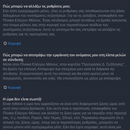
Πώς μπορώ να αλλάξω τις ρυθμίσεις μου;
Εάν είστε εγγεγραμμένο μέλος, όλες οι ρυθμίσεις σας αποθηκεύονται στη βάση
δεδομένων του συστήματος συζητήσεων. Για να τις αλλάξετε, επισκεφθείτε τον
Πίνακα Ελέγχου Μέλους. Ένας σύνδεσμος μπορεί συνήθως να βρεθεί πατώντας
στο όνομα μέλους σας στην κορυφή των περισσότερων σελίδων του
συστήματος συζητήσεων. Αυτό το σύστημα θα σας επιτρέψει να αλλάξετε τις
ρυθμίσεις και τις προτιμήσεις σας.
Κορυφή
Πώς μπορώ να αποτρέψω την εμφάνιση του ονόματος μου στη λίστα μελών
σε σύνδεση;
Μέσα στον Πίνακα Ελέγχου Μέλους, στην καρτέλα “Προτιμήσεις Δ. Συζήτησης”,
θα βρείτε την επιλογή
Απόκρυψη των στοιχείων μου κατά τη διάρκεια της
σύνδεσης
. Ενεργοποιήστε αυτή την επιλογή και θα είστε ορατοί μόνο σε
διαχειριστές, συντονιστές και εσάς. Θα υπολογίζεστε ως μέλος με απόκρυψη.
Κορυφή
Η ώρα δεν είναι σωστή!
Είναι πιθανό η ώρα που εμφανίζεται να είναι από διαφορετική ζώνης ώρας από
αυτή στην οποία βρίσκεστε. Εάν αυτή είναι η περίπτωση, επισκεφθείτε τον
Πίνακα Ελέγχου Μέλους και αλλάξτε τη ζώνη ώρας για να ταιριάζει στην περιοχή
σας, π.χ. Λονδίνο, Παρίσι, Νέα Υόρκη, Σίδνεϋ, κλπ. Παρακαλώ σημειώστε ότι η
αλλαγή της ζώνης ώρας, όπως και οι περισσότερες ρυθμίσεις, μπορούν να
γίνουν μόνον από εγγεγραμμένα μέλη. Εάν δεν έχετε εγγραφεί, αυτή είναι μια