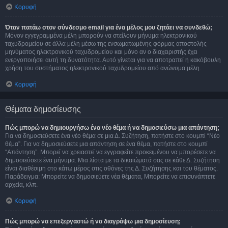
Κορυφή
Όταν πατάω στον σύνδεσμο email για ένα μέλος μου ζητάει να συνδεθώ;
Μόνον εγγεγραμμένα μέλη μπορούν να στείλουν μήνυμα ηλεκτρονικού
ταχυδρομείου σε άλλα μέλη μέσω της ενσωματωμένης φόρμας αποστολής
μηνύματος ηλεκτρονικού ταχυδρομείου και μόνο αν ο διαχειριστής έχει
ενεργοποιήσει αυτή τη δυνατότητα. Αυτό γίνεται για να αποτραπεί η κακόβουλη
χρήση του συστήματος ηλεκτρονικού ταχυδρομείου από ανώνυμα μέλη.
Κορυφή
Θέματα δημοσίευσης
Πώς μπορώ να δημιουργήσω ένα νέο θέμα ή να δημοσιεύσω μια απάντηση;
Για να δημοσιεύσετε ένα νέο θέμα σε μια Δ. Συζήτηση, πατήστε στο κουμπί “Νέο
θέμα”. Για να δημοσιεύσετε μια απάντηση σε ένα θέμα, πατήστε στο κουμπί
“Απάντηση”. Μπορεί να χρειαστεί να εγγραφείτε προκειμένου να μπορέσετε να
δημοσιεύσετε ένα μήνυμα. Μια λίστα με τα δικαιώματά σας σε κάθε Δ. Συζήτηση
είναι διαθέσιμη στο κάτω μέρος στις οθόνες της Δ. Συζήτησης και του θέματος.
Παράδειγμα: Μπορείτε να δημοσιεύετε νέα θέματα, Μπορείτε να επισυνάπτετε
αρχεία, κλπ.
Κορυφή
Πώς μπορώ να επεξεργαστώ ή να διαγράψω μια δημοσίευση;