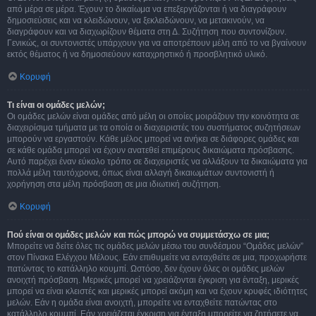
από μέρα σε μέρα. Έχουν το δικαίωμα να επεξεργάζονται ή να διαγράφουν
δημοσιεύσεις και να κλειδώνουν, να ξεκλειδώνουν, να μετακινούν, να
διαγράφουν και να διαχωρίζουν θέματα στη Δ. Συζήτηση που συντονίζουν.
Γενικώς, οι συντονιστές υπάρχουν για να αποτρέπουν μέλη από το να βγαίνουν
εκτός θέματος ή να δημοσιεύουν καταχρηστικό ή προσβλητικό υλικό.
Κορυφή
Τι είναι οι ομάδες μελών;
Οι ομάδες μελών είναι ομάδες από μέλη οι οποίες μοιράζουν την κοινότητα σε
διαχειρίσιμα τμήματα με τα οποία οι διαχειριστές του συστήματος συζητήσεων
μπορούν να εργαστούν. Κάθε μέλος μπορεί να ανήκει σε διάφορες ομάδες και
σε κάθε ομάδα μπορεί να έχουν ανατεθεί επιμέρους δικαιώματα πρόσβασης.
Αυτό παρέχει έναν εύκολο τρόπο σε διαχειριστές να αλλάξουν τα δικαιώματα για
πολλά μέλη ταυτόχρονα, όπως είναι αλλαγή δικαιωμάτων συντονιστή ή
χορήγηση στα μέλη πρόσβαση σε μια ιδιωτική συζήτηση.
Κορυφή
Πού είναι οι ομάδες μελών και πώς μπορώ να συμμετάσχω σε μια;
Μπορείτε να δείτε όλες τις ομάδες μελών μέσω του συνδέσμου “Ομάδες μελών”
στον Πίνακα Ελέγχου Μέλους. Εάν επιθυμείτε να ενταχθείτε σε μια, προχωρήστε
πατώντας το κατάλληλο κουμπί. Ωστόσο, δεν έχουν όλες οι ομάδες μελών
ανοιχτή πρόσβαση. Μερικές μπορεί να χρειάζονται έγκριση για ένταξη, μερικές
μπορεί να είναι κλειστές και μερικές μπορεί ακόμη και να έχουν κρυφές ιδιότητες
μελών. Εάν η ομάδα είναι ανοιχτή, μπορείτε να ενταχθείτε πατώντας στο
κατάλληλο κουμπί. Εάν χρειάζεται έγκριση για ένταξη μπορείτε να ζητήσετε να