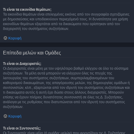
Τι είναι τα εικονίδια θεμάτων;
Τα εικονίδια θεμάτων είναι επιλεγμένες εικόνες από τον συγγραφέα σχετιζόμενες
με δημοσιεύσεις και υποδεικνύουν περιεχόμενό τους. Η δυνατότητα για χρήση
εικονιδίων θεμάτων εξαρτάται από τα δικαιώματα που ορίστηκαν από τον
διαχειριστή του συστήματος συζητήσεων.
Κορυφή
Επίπεδα μελών και Ομάδες
Τι είναι οι Διαχειριστές;
Οι Διαχειριστές είναι μέλη με τον υψηλότερο βαθμό ελέγχου σε όλο το σύστημα
συζητήσεων. Τα μέλη αυτά μπορούν να ελέγχουν όλες τις πτυχές της
λειτουργίας του συστήματος συζητήσεων, συμπεριλαμβανομένων του
καθορισμού δικαιωμάτων, της απαγόρευσης μελών, της δημιουργίας ομάδων ή
συντονιστών, κλπ., εξαρτώνται από τον ιδρυτή του συστήματος συζητήσεων και
τι δικαιώματα αυτός ή αυτή έχει δώσει στους άλλους διαχειριστές. Μπορούν
επίσης να έχουν πλήρεις δυνατότητες συντονιστή σε όλες τις Δ. Συζητήσεις,
ανάλογα με τις ρυθμίσεις που διατυπώνεται από τον ιδρυτή του συστήματος
συζητήσεων.
Κορυφή
Τι είναι οι Συντονιστές;
Οι Συντονιστές είναι μέλη (ή ομάδες μελών) που φροντίζουν τις Δ. Συζητήσεις