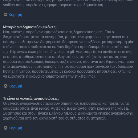
διαχειριστής του συστήματος μπορεί επίσης να θέσει ένα όριο στον αριθμό των
smilies που μπορείτε να χρησιμοποιήσετε σε μια δημοσίευση.
Κορυφή
Μπορώ να δημοσιεύω εικόνες;
Ναι, εικόνες μπορούν να εμφανίζονται στις δημοσιεύσεις σας. Εάν ο
διαχειριστής επιτρέπει τα συνημμένα, μπορείτε να φορτώσετε την εικόνα στο
σύστημα συζητήσεων. Διαφορετικά, θα πρέπει να συνδέσετε με παραπομπή μία
εικόνα η οποία αποθηκεύεται σε έναν δημόσια προσβάσιμο διακομιστή ιστού,
π.χ. http://www.example.com/my-picture.gif. Δεν μπορείτε να συνδέσετε εικόνες
οι οποίες αποθηκεύονται στο υπολογιστή σας τοπικά (εκτός εάν αυτός είναι
δημόσια προσπελάσιμος διακομιστής) ή εικόνες που είναι αποθηκευμένες πίσω
από μηχανισμούς πιστοποίησης, π.χ. λογαριασμοί ηλεκτρονικού ταχυδρομείου
hotmail ή yahoo, προστατευμένες με κωδικό πρόσβασης ιστοσελίδες, κλπ. Για
να εμφανιστεί η εικόνα χρησιμοποιήστε την ετικέτα [img].
Κορυφή
Τι είναι οι γενικές ανακοινώσεις;
Οι γενικές ανακοινώσεις περιέχουν σημαντικές πληροφορίες και πρέπει να τις
διαβάζετε όποτε είναι εφικτό. Αυτές θα εμφανίζονται στην κορυφή της κάθε Δ.
Συζήτησης και στον Πίνακα Ελέγχου Μέλους. Δικαιώματα γενικής ανακοίνωσης
χορηγούνται από τον διαχειριστή του συστήματος συζητήσεων.
Κορυφή