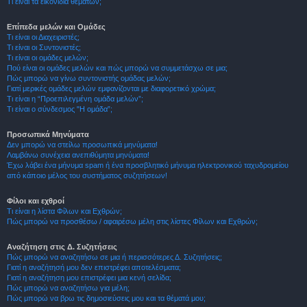
Τι είναι τα εικονίδια θεμάτων;
Επίπεδα μελών και Ομάδες
Τι είναι οι Διαχειριστές;
Τι είναι οι Συντονιστές;
Τι είναι οι ομάδες μελών;
Πού είναι οι ομάδες μελών και πώς μπορώ να συμμετάσχω σε μια;
Πώς μπορώ να γίνω συντονιστής ομάδας μελών;
Γιατί μερικές ομάδες μελών εμφανίζονται με διαφορετικό χρώμα;
Τι είναι η “Προεπιλεγμένη ομάδα μελών”;
Τι είναι ο σύνδεσμος "Η ομάδα”;
Προσωπικά Μηνύματα
Δεν μπορώ να στείλω προσωπικά μηνύματα!
Λαμβάνω συνέχεια ανεπιθύμητα μηνύματα!
Έχω λάβει ένα μήνυμα spam ή ένα προσβλητικό μήνυμα ηλεκτρονικού ταχυδρομείου
από κάποιο μέλος του συστήματος συζητήσεων!
Φίλοι και εχθροί
Τι είναι η λίστα Φίλων και Εχθρών;
Πώς μπορώ να προσθέσω / αφαιρέσω μέλη στις λίστες Φίλων και Εχθρών;
Αναζήτηση στις Δ. Συζητήσεις
Πώς μπορώ να αναζητήσω σε μια ή περισσότερες Δ. Συζητήσεις;
Γιατί η αναζήτησή μου δεν επιστρέφει αποτελέσματα;
Γιατί η αναζήτηση μου επιστρέφει μια κενή σελίδα;
Πώς μπορώ να αναζητήσω για μέλη;
Πώς μπορώ να βρω τις δημοσιεύσεις μου και τα θέματά μου;