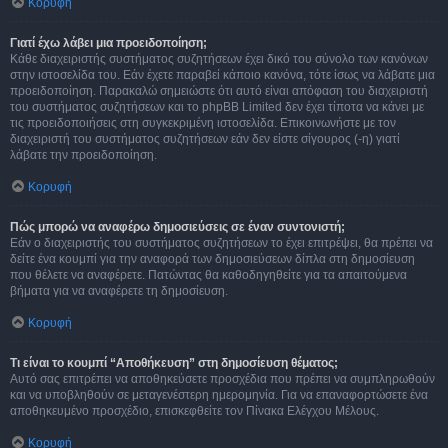
Κορυφή
Γιατί έχω λάβει μια προειδοποίηση;
Κάθε διαχειριστής συστήματος συζητήσεων έχει δικό του σύνολο των κανόνων
στην ιστοσελίδα του. Εάν έχετε παραβεί κάποιο κανόνα, τότε ίσως να λάβατε μια
προειδοποίηση. Παρακαλώ σημειώστε ότι αυτό είναι απόφαση του διαχειριστή
του συστήματος συζητήσεων και το phpBB Limited δεν έχει τίποτα να κάνει με
τις προειδοποιήσεις στη συγκεκριμένη ιστοσελίδα. Επικοινωνήστε με τον
διαχειριστή του συστήματος συζητήσεων εάν δεν είστε σίγουρος (-η) γιατί
λάβατε την προειδοποίηση.
Κορυφή
Πώς μπορώ να αναφέρω δημοσιεύσεις σε έναν συντονιστή;
Εάν ο διαχειριστής του συστήματος συζητήσεων το έχει επιτρέψει, θα πρέπει να
δείτε ένα κουμπί για την αναφορά των δημοσιεύσεων δίπλα στη δημοσίευση
που θέλετε να αναφέρετε. Πατώντας θα καθοδηγηθείτε για τα απαιτούμενα
βήματα για να αναφέρετε τη δημοσίευση.
Κορυφή
Τι είναι το κουμπί “Αποθήκευση” στη δημοσίευση θέματος;
Αυτό σας επιτρέπει να αποθηκεύσετε προσχέδια που πρέπει να συμπληρωθούν
και να υποβληθούν σε μεταγενέστερη ημερομηνία. Για να επαναφορτώσετε ένα
αποθηκευμένο προσχέδιο, επισκεφθείτε τον Πίνακα Ελέγχου Μέλους.
Κορυφή