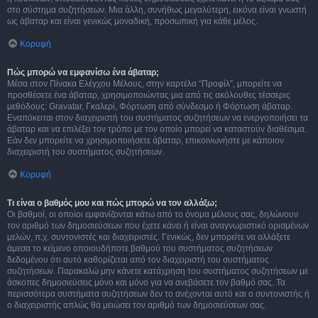
στο σύστημα συζητήσεων. Μια άλλη, συνήθως μεγαλύτερη, εικόνα είναι γνωστή
ως άβαταρ και είναι γενικώς μοναδική, προσωπική για κάθε μέλος.
Κορυφή
Πώς μπορώ να εμφανίσω ένα άβαταρ;
Μέσα στον Πίνακα Ελέγχου Μέλους, στην καρτέλα “Προφίλ”, μπορείτε να
προσθέσετε ένα άβαταρ, χρησιμοποιώντας μια από τις ακόλουθες τέσσερις
μεθόδους: Gravatar, Γκαλερί, Φόρτωση από σύνδεσμο ή Φόρτωση άβαταρ.
Εναπόκειται στον διαχειριστή του συστήματος συζητήσεων να ενεργοποιήσει τα
άβαταρ και να επιλέξει τον τρόπο με τον οποίο μπορεί να καταστούν διαθέσιμα.
Εάν δεν μπορείτε να χρησιμοποιήσετε άβαταρ, επικοινωνήστε με κάποιον
διαχειριστή του συστήματος συζητήσεων.
Κορυφή
Τι είναι ο βαθμός μου και πώς μπορώ να τον αλλάξω;
Οι βαθμοί, οι οποίοι εμφανίζονται κάτω από το όνομα μέλους σας, δηλώνουν
τον αριθμό των δημοσιεύσεων που έχετε κάνει ή είναι αναγνωριστικό ορισμένων
μελών, π.χ. συντονιστές και διαχειριστές. Γενικώς, δεν μπορείτε να αλλάξετε
άμεσα το κείμενο οποιουδήποτε βαθμού του συστήματος συζητήσεων
δεδομένου ότι αυτό καθορίζεται από τον διαχειριστή του συστήματος
συζητήσεων. Παρακαλώ μην κάνετε κατάχρηση του συστήματος συζητήσεων με
άσκοπες δημοσιεύσεις μόνο και μόνο για να ανεβάσετε τον βαθμό σας. Τα
περισσότερα συστήματα συζητήσεων δεν το ανέχονται αυτό και ο συντονιστής ή
ο διαχειριστής απλώς θα μειώσει τον αριθμό των δημοσιεύσεων σας.