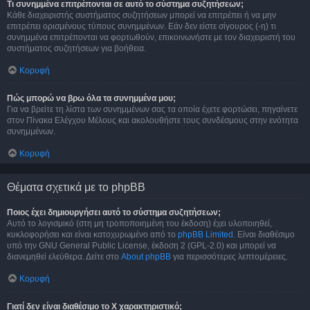
Τι συνημμένα επιτρέπονται σε αυτό το σύστημα συζητήσεων;
Κάθε διαχειριστής συστήματος συζητήσεων μπορεί να επιτρέπει ή να μην
επιτρέπει ορισμένους τύπους συνημμένων. Εάν δεν είστε σίγουρος (-η) τι
συνημμένα επιτρέπονται να φορτωθούν, επικοινωνήστε με τον διαχειριστή του
συστήματος συζητήσεων για βοήθεια.
Κορυφή
Πώς μπορώ να βρω όλα τα συνημμένα μου;
Για να βρείτε τη λίστα των συνημμένων σας τα οποία έχετε φορτώσει, πηγαίνετε
στον Πίνακα Ελέγχου Μέλους και ακολουθήστε τους συνδέσμους στην ενότητα
συνημμένων.
Κορυφή
Θέματα σχετικά με το phpBB
Ποιος έχει δημιουργήσει αυτό το σύστημα συζητήσεων;
Αυτό το λογισμικό (στη μη τροποποιημένη του έκδοση) έχει υλοποιηθεί,
κυκλοφορήσει και είναι κατοχυρωμένο από το
phpBB Limited
. Είναι διαθέσιμο
υπό την GNU General Public License, έκδοση 2 (GPL-2.0) και μπορεί να
διανεμηθεί ελεύθερα. Δείτε στο
About phpBB
για περισσότερες λεπτομέρειες.
Κορυφή
Γιατί δεν είναι διαθέσιμο το Χ χαρακτηριστικό;