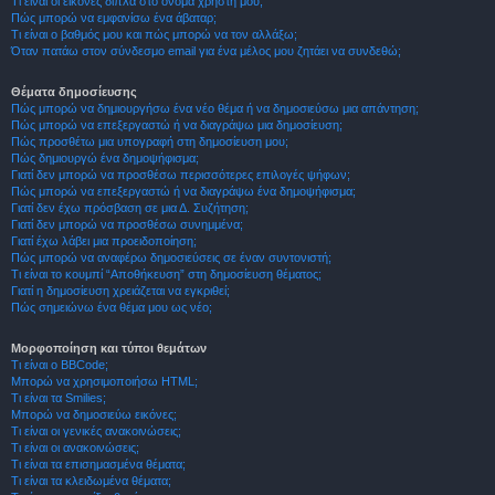
Τι είναι οι εικόνες δίπλα στο όνομα χρήστη μου;
Πώς μπορώ να εμφανίσω ένα άβαταρ;
Τι είναι ο βαθμός μου και πώς μπορώ να τον αλλάξω;
Όταν πατάω στον σύνδεσμο email για ένα μέλος μου ζητάει να συνδεθώ;
Θέματα δημοσίευσης
Πώς μπορώ να δημιουργήσω ένα νέο θέμα ή να δημοσιεύσω μια απάντηση;
Πώς μπορώ να επεξεργαστώ ή να διαγράψω μια δημοσίευση;
Πώς προσθέτω μια υπογραφή στη δημοσίευση μου;
Πώς δημιουργώ ένα δημοψήφισμα;
Γιατί δεν μπορώ να προσθέσω περισσότερες επιλογές ψήφων;
Πώς μπορώ να επεξεργαστώ ή να διαγράψω ένα δημοψήφισμα;
Γιατί δεν έχω πρόσβαση σε μια Δ. Συζήτηση;
Γιατί δεν μπορώ να προσθέσω συνημμένα;
Γιατί έχω λάβει μια προειδοποίηση;
Πώς μπορώ να αναφέρω δημοσιεύσεις σε έναν συντονιστή;
Τι είναι το κουμπί “Αποθήκευση” στη δημοσίευση θέματος;
Γιατί η δημοσίευση χρειάζεται να εγκριθεί;
Πώς σημειώνω ένα θέμα μου ως νέο;
Μορφοποίηση και τύποι θεμάτων
Τι είναι ο BBCode;
Μπορώ να χρησιμοποιήσω HTML;
Τι είναι τα Smilies;
Μπορώ να δημοσιεύω εικόνες;
Τι είναι οι γενικές ανακοινώσεις;
Τι είναι οι ανακοινώσεις;
Τι είναι τα επισημασμένα θέματα;
Τι είναι τα κλειδωμένα θέματα;