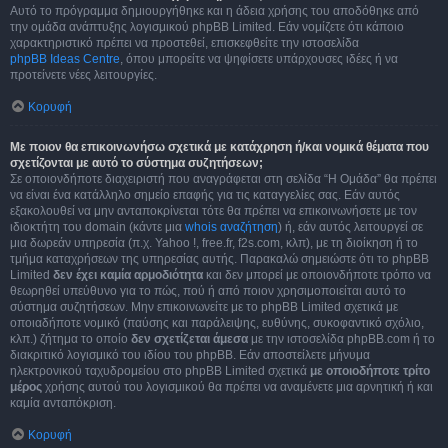
Αυτό το πρόγραμμα δημιουργήθηκε και η άδεια χρήσης του αποδόθηκε από
την ομάδα ανάπτυξης λογισμικού phpBB Limited. Εάν νομίζετε ότι κάποιο
χαρακτηριστικό πρέπει να προστεθεί, επισκεφθείτε την ιστοσελίδα
phpBB Ideas Centre
, όπου μπορείτε να ψηφίσετε υπάρχουσες ιδέες ή να
προτείνετε νέες λειτουργίες.
Κορυφή
Με ποιον θα επικοινωνήσω σχετικά με κατάχρηση ή/και νομικά θέματα που
σχετίζονται με αυτό το σύστημα συζητήσεων;
Σε οποιονδήποτε διαχειριστή που αναγράφεται στη σελίδα “Η Ομάδα” θα πρέπει
να είναι ένα κατάλληλο σημείο επαφής για τις καταγγελίες σας. Εάν αυτός
εξακολουθεί να μην ανταποκρίνεται τότε θα πρέπει να επικοινωνήσετε με τον
ιδιοκτήτη του domain (κάντε μια
whois αναζήτηση
) ή, εάν αυτός λειτουργεί σε
μια δωρεάν υπηρεσία (π.χ. Yahoo !, free.fr, f2s.com, κλπ), με τη διοίκηση ή το
τμήμα καταχρήσεων της υπηρεσίας αυτής. Παρακαλώ σημειώστε ότι το phpBB
Limited
δεν έχει καμία αρμοδιότητα
και δεν μπορεί με οποιονδήποτε τρόπο να
θεωρηθεί υπεύθυνο για το πώς, πού ή από ποιον χρησιμοποιείται αυτό το
σύστημα συζητήσεων. Μην επικοινωνείτε με το phpBB Limited σχετικά με
οποιαδήποτε νομικό (παύσης και παράλειψης, ευθύνης, συκοφαντικό σχόλιο,
κλπ.) ζήτημα το οποίο
δεν σχετίζεται άμεσα
με την ιστοσελίδα phpBB.com ή το
διακριτικό λογισμικό του ιδίου του phpBB. Εάν αποστείλετε μήνυμα
ηλεκτρονικού ταχυδρομείου στο phpBB Limited σχετικά
με οποιοδήποτε τρίτο
μέρος
χρήσης αυτού του λογισμικού θα πρέπει να αναμένετε μια αρνητική ή και
καμία ανταπόκριση.
Κορυφή