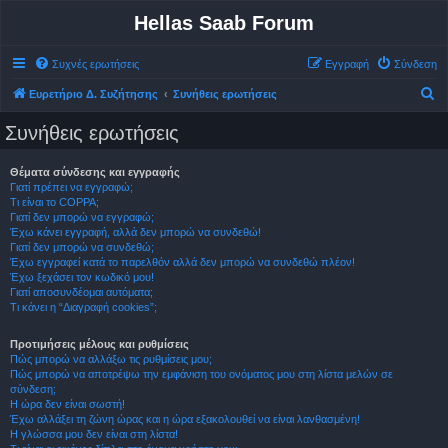
Hellas Saab Forum
Συχνές ερωτήσεις
Εγγραφή
Σύνδεση
Α
Ευρετήριο Δ. Συζήτησης
Συνήθεις ερωτήσεις
ν
Συνήθεις ερωτήσεις
α
ζ
Θέματα σύνδεσης και εγγραφής
Γιατί πρέπει να εγγραφώ;
ή
Τι είναι το COPPA;
τ
Γιατί δεν μπορώ να εγγραφώ;
Έχω κάνει εγγραφή, αλλά δεν μπορώ να συνδεθώ!
η
Γιατί δεν μπορώ να συνδεθώ;
σ
Έχω εγγραφεί κατά το παρελθόν αλλά δεν μπορώ να συνδεθώ πλέον!
Έχω ξεχάσει τον κωδικό μου!
η
Γιατί αποσυνδέομαι αυτόματα;
Τι κάνει η “Διαγραφή cookies”;
Προτιμήσεις μέλους και ρυθμίσεις
Πώς μπορώ να αλλάξω τις ρυθμίσεις μου;
Πώς μπορώ να αποτρέψω την εμφάνιση του ονόματος μου στη λίστα μελών σε
σύνδεση;
Η ώρα δεν είναι σωστή!
Έχω αλλάξει τη ζώνη ώρας και η ώρα εξακολουθεί να είναι λανθασμένη!
Η γλώσσα μου δεν είναι στη λίστα!