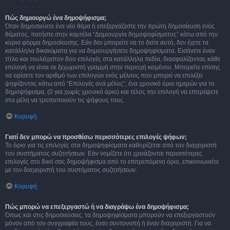
Πώς δημιουργώ ένα δημοψήφισμα;
Όταν δημοσιεύετε ένα νέο θέμα ή επεξεργάζεστε την πρώτη δημοσίευση ενός
θέματος, πατήστε στην καρτέλα “Δημιουργία δημοψηφίσματος” κάτω από την
κύρια φόρμα δημοσίευσης. Εάν δεν μπορείτε να το δείτε αυτό, δεν έχετε τα
κατάλληλα δικαιώματα για να δημιουργήσετε δημοψηφίσματα. Εισάγετε έναν
τίτλο και τουλάχιστον δύο επιλογές στα κατάλληλα πεδία, διασφαλίζοντας κάθε
επιλογή να είναι σε ξεχωριστή γραμμή στην περιοχή κειμένου. Μπορείτε επίσης
να ορίσετε τον αριθμό των επιλογών ενός μέλους που μπορεί να επιλέξει
ψηφίζοντας κάτω από “Επιλογές ανά μέλος”, ένα χρονικό όριο ημερών για το
δημοψήφισμα, (0 για χωρίς χρονικό όριο) και τέλος την επιλογή να επιτρέψετε
στα μέλη να τροποποιούν τις ψήφους τους.
Κορυφή
Γιατί δεν μπορώ να προσθέσω περισσότερες επιλογές ψήφων;
Το όριο για τις επιλογές στα δημοψηφίσματα καθορίζεται από τον διαχειριστή
του συστήματος συζητήσεων. Εάν νομίζετε ότι χρειάζονται περισσότερες
επιλογές στο δικό σας δημοψήφισμα από το επιτρεπόμενο όριο, επικοινωνείτε
με τον διαχειριστή του συστήματος συζητήσεων.
Κορυφή
Πώς μπορώ να επεξεργαστώ ή να διαγράψω ένα δημοψήφισμα;
Όπως και στις δημοσιεύσεις, τα δημοψηφίσματα μπορούν να επεξεργαστούν
μόνον από τον συγγραφέα τους, έναν συντονιστή ή έναν διαχειριστή. Για να