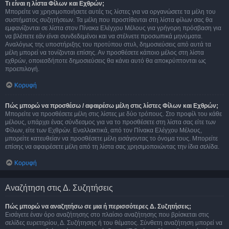
Τι είναι η λίστα Φίλων και Εχθρών;
Μπορείτε να χρησιμοποιήσετε αυτές τις λίστες για να οργανώσετε τα μέλη του
συστήματος συζητήσεων. Τα μέλη που προστίθενται στη λίστα φίλων σας θα
εμφανίζονται σε λίστα στον Πίνακα Ελέγχου Μέλους για γρήγορη πρόσβαση για
να βλέπετε εάν είναι συνδεδεμένοι και να στέλνετε προσωπικά μηνύματα.
Αναλόγως της υποστήριξης του προτύπου στυλ, δημοσιεύσεις από αυτά τα
μέλη μπορεί να τονίζονται επίσης. Αν προσθέσετε κάποιο μέλος στη λίστα
εχθρών, οποιεσδήποτε δημοσιεύσεις θα κάνει αυτό θα αποκρύπτονται ως
προεπιλογή.
Κορυφή
Πώς μπορώ να προσθέσω / αφαιρέσω μέλη στις λίστες Φίλων και Εχθρών;
Μπορείτε να προσθέσετε μέλη στις λίστες με δύο τρόπους. Στο προφίλ του κάθε
μέλους, υπάρχει ένας σύνδεσμος για να το προσθέσετε στη λίστα σας είτε των
Φίλων, είτε των Εχθρών. Εναλλακτικά, από τον Πίνακα Ελέγχου Μέλους,
μπορείτε κατευθείαν να προσθέσετε μέλη εισάγοντας το όνομα τους. Μπορείτε
επίσης να αφαιρέσετε μέλη από τη λίστα σας χρησιμοποιώντας την ίδια σελίδα.
Κορυφή
Αναζήτηση στις Δ. Συζητήσεις
Πώς μπορώ να αναζητήσω σε μια ή περισσότερες Δ. Συζητήσεις;
Εισάγετε έναν όρο αναζήτησης στο πλαίσιο αναζήτησης που βρίσκεται στις
σελίδες ευρετηρίου, Δ. Συζήτησης ή του θέματος. Σύνθετη αναζήτηση μπορεί να