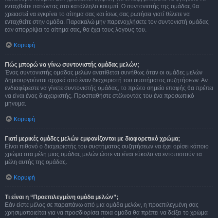
ενταχθείτε πατώντας στο κατάλληλο κουμπί. Ο συντονιστής της ομάδας θα
χρειαστεί να εγκρίνει το αίτημα σας και ίσως σας ρωτήσει γιατί θέλετε να
ενταχθείτε στην ομάδα. Παρακαλώ μην παρενοχλήσετε τον συντονιστή ομάδας
εάν απορρίψει το αίτημα σας, θα έχει τους λόγους του.
Κορυφή
Πώς μπορώ να γίνω συντονιστής ομάδας μελών;
Ένας συντονιστής ομάδας μελών ανατίθεται συνήθως όταν οι ομάδες μελών
δημιουργούνται αρχικά από έναν διαχειριστή του συστήματος συζητήσεων. Αν
ενδιαφέρεστε να γίνετε συντονιστής ομάδας, το πρώτο σημείο επαφής θα πρέπει
να είναι ένας διαχειριστής. Προσπαθήστε στέλνοντάς του ένα προσωπικό
μήνυμα.
Κορυφή
Γιατί μερικές ομάδες μελών εμφανίζονται με διαφορετικό χρώμα;
Είναι πιθανό ο διαχειριστής του συστήματος συζητήσεων να έχει ορίσει κάποιο
χρώμα στα μέλη μιας ομάδας μελών ώστε να είναι εύκολο να εντοπιστούν τα
μέλη αυτής της ομάδας.
Κορυφή
Τι είναι η “Προεπιλεγμένη ομάδα μελών”;
Εάν είστε μέλος σε παραπάνω από μια ομάδα μελών, η προεπιλεγμένη σας
χρησιμοποιείται για να προσδιορίσει ποια ομάδα θα πρέπει να δείξει το χρώμα