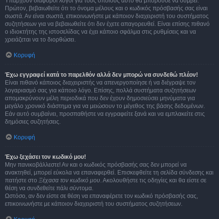
Υπάρχουν διάφοροι λόγοι για τους οποίους αυτό θα μπορούσε να συμβεί.
Πρώτον, βεβαιωθείτε ότι το όνομα μέλους και ο κωδικός πρόσβασής σας είναι
σωστά. Αν είναι σωστά, επικοινωνήστε με κάποιον διαχειριστή του συστήματος
συζητήσεων για να βεβαιωθείτε ότι δεν έχετε απαγορευθεί. Είναι επίσης πιθανό
ο ιδιοκτήτης της ιστοσελίδας να έχει κάποιο σφάλμα στις ρυθμίσεις και να
χρειάζεται να το διορθώσει.
Κορυφή
Έχω εγγραφεί κατά το παρελθόν αλλά δεν μπορώ να συνδεθώ πλέον!
Είναι πιθανό κάποιος διαχειριστής να απενεργοποίησε ή να διέγραψε τον
λογαριασμό σας για κάποιο λόγο. Επίσης, πολλά συστήματα συζητήσεων
απομακρύνουν μέλη περιοδικά που δεν έχουν δημοσιεύσει μηνύματα για
μεγάλο χρονικό διάστημα για να μειώσουν το μέγεθος της βάσης δεδομένων.
Εάν αυτό συμβαίνει, προσπαθήστε να εγγραφείτε ξανά και να εμπλακείτε στις
δημόσιες συζητήσεις.
Κορυφή
Έχω ξεχάσει τον κωδικό μου!
Μην πανικοβάλλεστε! Αν και ο κωδικός πρόσβασής σας δεν μπορεί να
ανακτηθεί, μπορεί εύκολα να επαναφερθεί. Επισκεφθείτε τη σελίδα σύνδεσης και
πατήστε στο
Ξέχασα τον κωδικό μου
. Ακολουθήστε τις οδηγίες και θα είστε σε
θέση να συνδεθείτε πάλι σύντομα.
Ωστόσο, αν δεν είστε σε θέση να επαναφέρετε τον κωδικό πρόσβασής σας,
επικοινωνήστε με κάποιον διαχειριστή του συστήματος συζητήσεων.