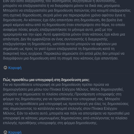
Εάν δεν είστε διαχειριστής του συστήματος συζητήσεων ή συντονιστής,
μπορείτε να επεξεργαστείτε ή να διαγράψετε μόνον τα δικά σας μηνύματα.
Μπορείτε να επεξεργαστείτε μια δημοσίευση πατώντας στο κουμπί επεξεργασίας
στη σχετική δημοσίευση, συχνά μόνο για περιορισμένο χρόνο αφότου έγινε η
δημοσίευση. Αν κάποιος έχει ήδη απαντήσει στη δημοσίευση, θα βρείτε ένα
μικρό κείμενο κάτω από τη δημοσίευση όταν επιστρέψετε στο θέμα, το οποίο
αναφέρει πόσες φορές επεξεργαστήκατε το μήνυμα αυτό, μαζί με την
ημερομηνία και την ώρα. Αυτό εμφανίζεται μόνον όταν κάποιος έχει κάνει μια
απάντηση. Δεν θα εμφανίζεται αν ένας συντονιστής ή διαχειριστής
επεξεργάστηκε τη δημοσίευση, ωστόσο αυτοί μπορούν να αφήσουν μια
σημείωση ως προς το γιατί έχουν επεξεργαστεί τη δημοσίευση κατά τη
διακριτική τους ευχέρεια. Παρακαλώ σημειώστε ότι απλά μέλη δεν μπορεί να
διαγράψουν μια δημοσίευση από τη στιγμή που κάποιος έχει απαντήσει.
Κορυφή
Πώς προσθέτω μια υπογραφή στη δημοσίευση μου;
Για να προσθέσετε υπογραφή σε μια δημοσίευση πρέπει πρώτα να
δημιουργήσετε μια μέσω του Πίνακα Ελέγχου Μέλους. Μόλις δημιουργηθεί,
μπορείτε να σημειώσετε το πλαίσιο επιλογής
Προσάρτηση υπογραφής
στη
φόρμα της δημοσίευσης για να προσθέσετε την υπογραφή σας. Μπορείτε
επίσης να προσθέσετε μια υπογραφή ως προεπιλογή για όλες τις δημοσιεύσεις
σας σημειώνοντας το κατάλληλο κουμπί επιλογής στον Πίνακα Ελέγχου
Μέλους. Εάν το κάνετε αυτό, μπορείτε και πάλι να αποτρέψετε να προστεθεί μια
υπογραφή σε κάποιες μεμονωμένες δημοσιεύσεις από-επιλέγοντας το πλαίσιο
επιλογής προσθήκης υπογραφής στη φόρμα δημοσίευσης.
Κορυφή