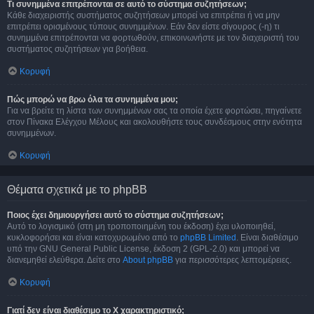
Τι συνημμένα επιτρέπονται σε αυτό το σύστημα συζητήσεων;
Κάθε διαχειριστής συστήματος συζητήσεων μπορεί να επιτρέπει ή να μην
επιτρέπει ορισμένους τύπους συνημμένων. Εάν δεν είστε σίγουρος (-η) τι
συνημμένα επιτρέπονται να φορτωθούν, επικοινωνήστε με τον διαχειριστή του
συστήματος συζητήσεων για βοήθεια.
Κορυφή
Πώς μπορώ να βρω όλα τα συνημμένα μου;
Για να βρείτε τη λίστα των συνημμένων σας τα οποία έχετε φορτώσει, πηγαίνετε
στον Πίνακα Ελέγχου Μέλους και ακολουθήστε τους συνδέσμους στην ενότητα
συνημμένων.
Κορυφή
Θέματα σχετικά με το phpBB
Ποιος έχει δημιουργήσει αυτό το σύστημα συζητήσεων;
Αυτό το λογισμικό (στη μη τροποποιημένη του έκδοση) έχει υλοποιηθεί,
κυκλοφορήσει και είναι κατοχυρωμένο από το
phpBB Limited
. Είναι διαθέσιμο
υπό την GNU General Public License, έκδοση 2 (GPL-2.0) και μπορεί να
διανεμηθεί ελεύθερα. Δείτε στο
About phpBB
για περισσότερες λεπτομέρειες.
Κορυφή
Γιατί δεν είναι διαθέσιμο το Χ χαρακτηριστικό;