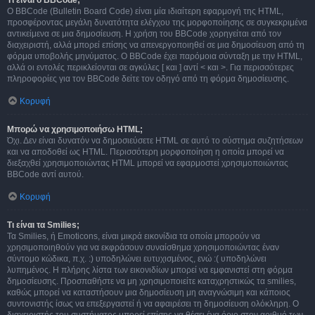
Τι είναι ο BBCode;
Ο BBCode (Bulletin Board Code) είναι μία ιδιαίτερη εφαρμογή της HTML,
προσφέροντας μεγάλη δυνατότητα ελέγχου της μορφοποίησης σε συγκεκριμένα
αντικείμενα σε μια δημοσίευση. Η χρήση του BBCode χορηγείται από τον
διαχειριστή, αλλά μπορεί επίσης να απενεργοποιηθεί σε μια δημοσίευση από τη
φόρμα υποβολής μηνύματος. Ο BBCode έχει παρόμοια σύνταξη με την HTML,
αλλά οι εντολές περικλείονται σε αγκύλες [ και ] αντί < και >. Για περισσότερες
πληροφορίες για τον BBCode δείτε τον οδηγό από τη φόρμα δημοσίευσης.
Κορυφή
Μπορώ να χρησιμοποιήσω HTML;
Όχι. Δεν είναι δυνατόν να δημοσιεύσετε HTML σε αυτό το σύστημα συζητήσεων
και να αποδοθεί ως HTML. Περισσότερη μορφοποίηση η οποία μπορεί να
διεξαχθεί χρησιμοποιώντας HTML μπορεί να εφαρμοστεί χρησιμοποιώντας
BBCode αντί αυτού.
Κορυφή
Τι είναι τα Smilies;
Τα Smilies, ή Emoticons, είναι μικρά εικονίδια τα οποία μπορούν να
χρησιμοποιηθούν για να εκφράσουν συναίσθημα χρησιμοποιώντας έναν
σύντομο κώδικα, π.χ. :) υποδηλώνει ευτυχισμένος, ενώ :( υποδηλώνει
λυπημένος. Η πλήρης λίστα των εικονιδίων μπορεί να εμφανιστεί στη φόρμα
δημοσίευσης. Προσπαθήστε να μη χρησιμοποιείτε καταχρηστικώς τα smilies,
καθώς μπορεί να καταστήσουν μια δημοσίευση μη αναγνώσιμη και κάποιος
συντονιστής ίσως να επεξεργαστεί ή να αφαιρέσει τη δημοσίευση ολόκληρη. Ο