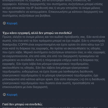
απενεργοποιήσει τις εγγραφές για να αποτρέψει νέους επισκέπτες να
εγγραφούν. Κάποιος διαχειριστής του συστήματος συζητήσεων μπορεί επίσης
να έχει αποκλείσει την IP διεύθυνσή σας ή να μην επιτρέπει το όνομα μέλους
που προσπαθείτε να καταχωρίσετε. Επικοινωνήστε με κάποιον διαχειριστή του
συστήματος συζητήσεων για βοήθεια.
Κορυφή
Έχω κάνει εγγραφή, αλλά δεν μπορώ να συνδεθώ!
Πρώτα, ελέγξτε το όνομα μέλους και τον κωδικό πρόσβασής σας. Εάν αυτά είναι
σωστά, τότε ένα από τα δύο πράγματα μπορεί να έχει συμβεί. Εάν η υποστήριξη
διακήρυξης COPPA είναι ενεργοποιημένη και έχετε ορίσει ότι είστε κάτω των 13
ετών κατά τη διάρκεια της εγγραφής, θα πρέπει να ακολουθήσετε τις οδηγίες
που έχετε λάβει. Μερικά συστήματα συζητήσεων απαιτούν όλες οι νέες εγγραφές
να ενεργοποιούνται, είτε από εσάς είτε από τον διαχειριστή προκειμένου να
μπορέσετε να συνδεθείτε. Αυτή η πληροφορία υπήρχε κατά τη διάρκεια της
εγγραφής. Εάν έχετε λάβει ένα μήνυμα ηλεκτρονικού ταχυδρομείου,
ακολουθήστε τις οδηγίες. Εάν δεν λάβετε ένα μήνυμα ηλεκτρονικού
ταχυδρομείου, ενδεχομένως να έχετε δώσει μια λανθασμένη διεύθυνση
ηλεκτρονικού ταχυδρομείου ή το μήνυμα ηλεκτρονικού ταχυδρομείου, έχει
μπλοκαριστεί από κάποιο φίλτρο spam. Εάν είστε σίγουρος (-η) ότι η διεύθυνση
ηλεκτρονικού ταχυδρομείου που δώσατε είναι σωστή, προσπαθήστε να
επικοινωνήσετε με έναν διαχειριστή.
Κορυφή
Γιατί δεν μπορώ να συνδεθώ;