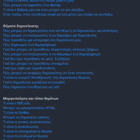
Τι είναι οι εικόνες δίπλα στο όνομα χρήστη μου;
Πώς μπορώ να εμφανίσω ένα άβαταρ;
Τι είναι ο βαθμός μου και πώς μπορώ να τον αλλάξω;
Όταν πατάω στον σύνδεσμο email για ένα μέλος μου ζητάει να συνδεθώ;
Θέματα δημοσίευσης
Πώς μπορώ να δημιουργήσω ένα νέο θέμα ή να δημοσιεύσω μια απάντηση;
Πώς μπορώ να επεξεργαστώ ή να διαγράψω μια δημοσίευση;
Πώς προσθέτω μια υπογραφή στη δημοσίευση μου;
Πώς δημιουργώ ένα δημοψήφισμα;
Γιατί δεν μπορώ να προσθέσω περισσότερες επιλογές ψήφων;
Πώς μπορώ να επεξεργαστώ ή να διαγράψω ένα δημοψήφισμα;
Γιατί δεν έχω πρόσβαση σε μια Δ. Συζήτηση;
Γιατί δεν μπορώ να προσθέσω συνημμένα;
Γιατί έχω λάβει μια προειδοποίηση;
Πώς μπορώ να αναφέρω δημοσιεύσεις σε έναν συντονιστή;
Τι είναι το κουμπί “Αποθήκευση” στη δημοσίευση θέματος;
Γιατί η δημοσίευση χρειάζεται να εγκριθεί;
Πώς σημειώνω ένα θέμα μου ως νέο;
Μορφοποίηση και τύποι θεμάτων
Τι είναι ο BBCode;
Μπορώ να χρησιμοποιήσω HTML;
Τι είναι τα Smilies;
Μπορώ να δημοσιεύω εικόνες;
Τι είναι οι γενικές ανακοινώσεις;
Τι είναι οι ανακοινώσεις;
Τι είναι τα επισημασμένα θέματα;
Τι είναι τα κλειδωμένα θέματα;