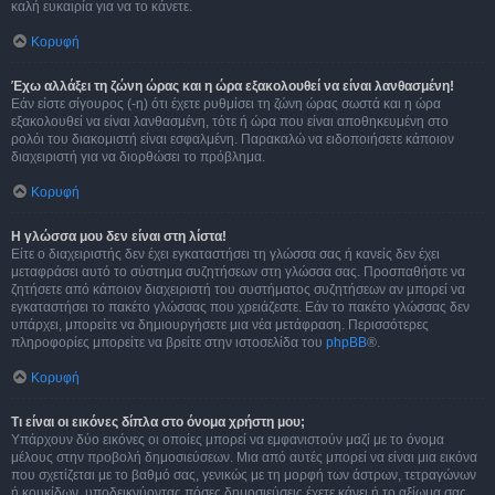
καλή ευκαιρία για να το κάνετε.
Κορυφή
Έχω αλλάξει τη ζώνη ώρας και η ώρα εξακολουθεί να είναι λανθασμένη!
Εάν είστε σίγουρος (-η) ότι έχετε ρυθμίσει τη ζώνη ώρας σωστά και η ώρα
εξακολουθεί να είναι λανθασμένη, τότε ή ώρα που είναι αποθηκευμένη στο
ρολόι του διακομιστή είναι εσφαλμένη. Παρακαλώ να ειδοποιήσετε κάποιον
διαχειριστή για να διορθώσει το πρόβλημα.
Κορυφή
Η γλώσσα μου δεν είναι στη λίστα!
Είτε ο διαχειριστής δεν έχει εγκαταστήσει τη γλώσσα σας ή κανείς δεν έχει
μεταφράσει αυτό το σύστημα συζητήσεων στη γλώσσα σας. Προσπαθήστε να
ζητήσετε από κάποιον διαχειριστή του συστήματος συζητήσεων αν μπορεί να
εγκαταστήσει το πακέτο γλώσσας που χρειάζεστε. Εάν το πακέτο γλώσσας δεν
υπάρχει, μπορείτε να δημιουργήσετε μια νέα μετάφραση. Περισσότερες
πληροφορίες μπορείτε να βρείτε στην ιστοσελίδα του
phpBB
®.
Κορυφή
Τι είναι οι εικόνες δίπλα στο όνομα χρήστη μου;
Υπάρχουν δύο εικόνες οι οποίες μπορεί να εμφανιστούν μαζί με το όνομα
μέλους στην προβολή δημοσιεύσεων. Μια από αυτές μπορεί να είναι μια εικόνα
που σχετίζεται με το βαθμό σας, γενικώς με τη μορφή των άστρων, τετραγώνων
ή κουκίδων, υποδεικνύοντας πόσες δημοσιεύσεις έχετε κάνει ή το αξίωμα σας