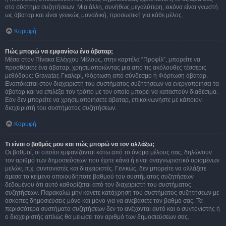
στο σύστημα συζητήσεων. Μια άλλη, συνήθως μεγαλύτερη, εικόνα είναι γνωστή
ως άβαταρ και είναι γενικώς μοναδική, προσωπική για κάθε μέλος.
Κορυφή
Πώς μπορώ να εμφανίσω ένα άβαταρ;
Μέσα στον Πίνακα Ελέγχου Μέλους, στην καρτέλα “Προφίλ”, μπορείτε να
προσθέσετε ένα άβαταρ, χρησιμοποιώντας μια από τις ακόλουθες τέσσερις
μεθόδους: Gravatar, Γκαλερί, Φόρτωση από σύνδεσμο ή Φόρτωση άβαταρ.
Εναπόκειται στον διαχειριστή του συστήματος συζητήσεων να ενεργοποιήσει τα
άβαταρ και να επιλέξει τον τρόπο με τον οποίο μπορεί να καταστούν διαθέσιμα.
Εάν δεν μπορείτε να χρησιμοποιήσετε άβαταρ, επικοινωνήστε με κάποιον
διαχειριστή του συστήματος συζητήσεων.
Κορυφή
Τι είναι ο βαθμός μου και πώς μπορώ να τον αλλάξω;
Οι βαθμοί, οι οποίοι εμφανίζονται κάτω από το όνομα μέλους σας, δηλώνουν
τον αριθμό των δημοσιεύσεων που έχετε κάνει ή είναι αναγνωριστικό ορισμένων
μελών, π.χ. συντονιστές και διαχειριστές. Γενικώς, δεν μπορείτε να αλλάξετε
άμεσα το κείμενο οποιουδήποτε βαθμού του συστήματος συζητήσεων
δεδομένου ότι αυτό καθορίζεται από τον διαχειριστή του συστήματος
συζητήσεων. Παρακαλώ μην κάνετε κατάχρηση του συστήματος συζητήσεων με
άσκοπες δημοσιεύσεις μόνο και μόνο για να ανεβάσετε τον βαθμό σας. Τα
περισσότερα συστήματα συζητήσεων δεν το ανέχονται αυτό και ο συντονιστής ή
ο διαχειριστής απλώς θα μειώσει τον αριθμό των δημοσιεύσεων σας.