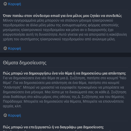
Κορυφή
Όταν πατάω στον σύνδεσμο email για ένα μέλος μου ζητάει να συνδεθώ;
Μόνον εγγεγραμμένα μέλη μπορούν να στείλουν μήνυμα ηλεκτρονικού
ταχυδρομείου σε άλλα μέλη μέσω της ενσωματωμένης φόρμας αποστολής
μηνύματος ηλεκτρονικού ταχυδρομείου και μόνο αν ο διαχειριστής έχει
ενεργοποιήσει αυτή τη δυνατότητα. Αυτό γίνεται για να αποτραπεί η κακόβουλη
χρήση του συστήματος ηλεκτρονικού ταχυδρομείου από ανώνυμα μέλη.
Κορυφή
Θέματα δημοσίευσης
Πώς μπορώ να δημιουργήσω ένα νέο θέμα ή να δημοσιεύσω μια απάντηση;
Για να δημοσιεύσετε ένα νέο θέμα σε μια Δ. Συζήτηση, πατήστε στο κουμπί “Νέο
θέμα”. Για να δημοσιεύσετε μια απάντηση σε ένα θέμα, πατήστε στο κουμπί
“Απάντηση”. Μπορεί να χρειαστεί να εγγραφείτε προκειμένου να μπορέσετε να
δημοσιεύσετε ένα μήνυμα. Μια λίστα με τα δικαιώματά σας σε κάθε Δ. Συζήτηση
είναι διαθέσιμη στο κάτω μέρος στις οθόνες της Δ. Συζήτησης και του θέματος.
Παράδειγμα: Μπορείτε να δημοσιεύετε νέα θέματα, Μπορείτε να επισυνάπτετε
αρχεία, κλπ.
Κορυφή
Πώς μπορώ να επεξεργαστώ ή να διαγράψω μια δημοσίευση;