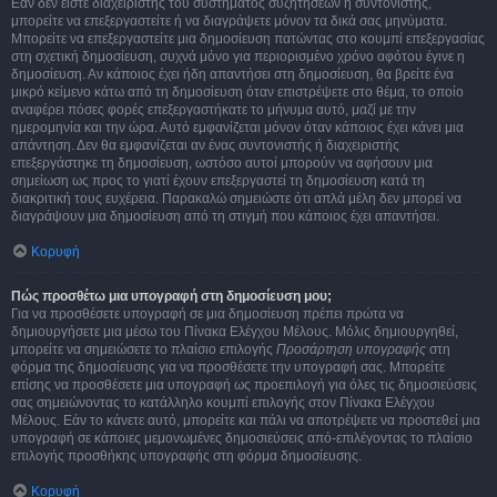
Εάν δεν είστε διαχειριστής του συστήματος συζητήσεων ή συντονιστής,
μπορείτε να επεξεργαστείτε ή να διαγράψετε μόνον τα δικά σας μηνύματα.
Μπορείτε να επεξεργαστείτε μια δημοσίευση πατώντας στο κουμπί επεξεργασίας
στη σχετική δημοσίευση, συχνά μόνο για περιορισμένο χρόνο αφότου έγινε η
δημοσίευση. Αν κάποιος έχει ήδη απαντήσει στη δημοσίευση, θα βρείτε ένα
μικρό κείμενο κάτω από τη δημοσίευση όταν επιστρέψετε στο θέμα, το οποίο
αναφέρει πόσες φορές επεξεργαστήκατε το μήνυμα αυτό, μαζί με την
ημερομηνία και την ώρα. Αυτό εμφανίζεται μόνον όταν κάποιος έχει κάνει μια
απάντηση. Δεν θα εμφανίζεται αν ένας συντονιστής ή διαχειριστής
επεξεργάστηκε τη δημοσίευση, ωστόσο αυτοί μπορούν να αφήσουν μια
σημείωση ως προς το γιατί έχουν επεξεργαστεί τη δημοσίευση κατά τη
διακριτική τους ευχέρεια. Παρακαλώ σημειώστε ότι απλά μέλη δεν μπορεί να
διαγράψουν μια δημοσίευση από τη στιγμή που κάποιος έχει απαντήσει.
Κορυφή
Πώς προσθέτω μια υπογραφή στη δημοσίευση μου;
Για να προσθέσετε υπογραφή σε μια δημοσίευση πρέπει πρώτα να
δημιουργήσετε μια μέσω του Πίνακα Ελέγχου Μέλους. Μόλις δημιουργηθεί,
μπορείτε να σημειώσετε το πλαίσιο επιλογής
Προσάρτηση υπογραφής
στη
φόρμα της δημοσίευσης για να προσθέσετε την υπογραφή σας. Μπορείτε
επίσης να προσθέσετε μια υπογραφή ως προεπιλογή για όλες τις δημοσιεύσεις
σας σημειώνοντας το κατάλληλο κουμπί επιλογής στον Πίνακα Ελέγχου
Μέλους. Εάν το κάνετε αυτό, μπορείτε και πάλι να αποτρέψετε να προστεθεί μια
υπογραφή σε κάποιες μεμονωμένες δημοσιεύσεις από-επιλέγοντας το πλαίσιο
επιλογής προσθήκης υπογραφής στη φόρμα δημοσίευσης.
Κορυφή