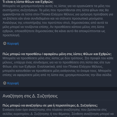
Τι είναι η λίστα Φίλων και Εχθρών;
Μπορείτε να χρησιμοποιήσετε αυτές τις λίστες για να οργανώσετε τα μέλη του
συστήματος συζητήσεων. Τα μέλη που προστίθενται στη λίστα φίλων σας θα
εμφανίζονται σε λίστα στον Πίνακα Ελέγχου Μέλους για γρήγορη πρόσβαση για
να βλέπετε εάν είναι συνδεδεμένοι και να στέλνετε προσωπικά μηνύματα.
Αναλόγως της υποστήριξης του προτύπου στυλ, δημοσιεύσεις από αυτά τα
μέλη μπορεί να τονίζονται επίσης. Αν προσθέσετε κάποιο μέλος στη λίστα
εχθρών, οποιεσδήποτε δημοσιεύσεις θα κάνει αυτό θα αποκρύπτονται ως
προεπιλογή.
Κορυφή
Πώς μπορώ να προσθέσω / αφαιρέσω μέλη στις λίστες Φίλων και Εχθρών;
Μπορείτε να προσθέσετε μέλη στις λίστες με δύο τρόπους. Στο προφίλ του κάθε
μέλους, υπάρχει ένας σύνδεσμος για να το προσθέσετε στη λίστα σας είτε των
Φίλων, είτε των Εχθρών. Εναλλακτικά, από τον Πίνακα Ελέγχου Μέλους,
μπορείτε κατευθείαν να προσθέσετε μέλη εισάγοντας το όνομα τους. Μπορείτε
επίσης να αφαιρέσετε μέλη από τη λίστα σας χρησιμοποιώντας την ίδια σελίδα.
Κορυφή
Αναζήτηση στις Δ. Συζητήσεις
Πώς μπορώ να αναζητήσω σε μια ή περισσότερες Δ. Συζητήσεις;
Εισάγετε έναν όρο αναζήτησης στο πλαίσιο αναζήτησης που βρίσκεται στις
σελίδες ευρετηρίου, Δ. Συζήτησης ή του θέματος. Σύνθετη αναζήτηση μπορεί να