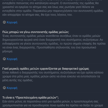
ενταχθείτε πατώντας στο κατάλληλο κουμπί. Ο συντονιστής της ομάδας θα
χρειαστεί να εγκρίνει το αίτημα σας και ίσως σας ρωτήσει γιατί θέλετε να
ενταχθείτε στην ομάδα. Παρακαλώ μην παρενοχλήσετε τον συντονιστή ομάδας
εάν απορρίψει το αίτημα σας, θα έχει τους λόγους του.
Κορυφή
Πώς μπορώ να γίνω συντονιστής ομάδας μελών;
Ένας συντονιστής ομάδας μελών ανατίθεται συνήθως όταν οι ομάδες μελών
δημιουργούνται αρχικά από έναν διαχειριστή του συστήματος συζητήσεων. Αν
ενδιαφέρεστε να γίνετε συντονιστής ομάδας, το πρώτο σημείο επαφής θα πρέπει
να είναι ένας διαχειριστής. Προσπαθήστε στέλνοντάς του ένα προσωπικό
μήνυμα.
Κορυφή
Γιατί μερικές ομάδες μελών εμφανίζονται με διαφορετικό χρώμα;
Είναι πιθανό ο διαχειριστής του συστήματος συζητήσεων να έχει ορίσει κάποιο
χρώμα στα μέλη μιας ομάδας μελών ώστε να είναι εύκολο να εντοπιστούν τα
μέλη αυτής της ομάδας.
Κορυφή
Τι είναι η “Προεπιλεγμένη ομάδα μελών”;
Εάν είστε μέλος σε παραπάνω από μια ομάδα μελών, η προεπιλεγμένη σας
χρησιμοποιείται για να προσδιορίσει ποια ομάδα θα πρέπει να δείξει το χρώμα