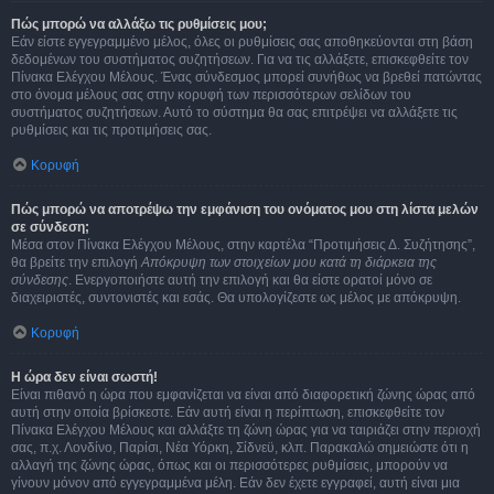
Πώς μπορώ να αλλάξω τις ρυθμίσεις μου;
Εάν είστε εγγεγραμμένο μέλος, όλες οι ρυθμίσεις σας αποθηκεύονται στη βάση
δεδομένων του συστήματος συζητήσεων. Για να τις αλλάξετε, επισκεφθείτε τον
Πίνακα Ελέγχου Μέλους. Ένας σύνδεσμος μπορεί συνήθως να βρεθεί πατώντας
στο όνομα μέλους σας στην κορυφή των περισσότερων σελίδων του
συστήματος συζητήσεων. Αυτό το σύστημα θα σας επιτρέψει να αλλάξετε τις
ρυθμίσεις και τις προτιμήσεις σας.
Κορυφή
Πώς μπορώ να αποτρέψω την εμφάνιση του ονόματος μου στη λίστα μελών
σε σύνδεση;
Μέσα στον Πίνακα Ελέγχου Μέλους, στην καρτέλα “Προτιμήσεις Δ. Συζήτησης”,
θα βρείτε την επιλογή
Απόκρυψη των στοιχείων μου κατά τη διάρκεια της
σύνδεσης
. Ενεργοποιήστε αυτή την επιλογή και θα είστε ορατοί μόνο σε
διαχειριστές, συντονιστές και εσάς. Θα υπολογίζεστε ως μέλος με απόκρυψη.
Κορυφή
Η ώρα δεν είναι σωστή!
Είναι πιθανό η ώρα που εμφανίζεται να είναι από διαφορετική ζώνης ώρας από
αυτή στην οποία βρίσκεστε. Εάν αυτή είναι η περίπτωση, επισκεφθείτε τον
Πίνακα Ελέγχου Μέλους και αλλάξτε τη ζώνη ώρας για να ταιριάζει στην περιοχή
σας, π.χ. Λονδίνο, Παρίσι, Νέα Υόρκη, Σίδνεϋ, κλπ. Παρακαλώ σημειώστε ότι η
αλλαγή της ζώνης ώρας, όπως και οι περισσότερες ρυθμίσεις, μπορούν να
γίνουν μόνον από εγγεγραμμένα μέλη. Εάν δεν έχετε εγγραφεί, αυτή είναι μια