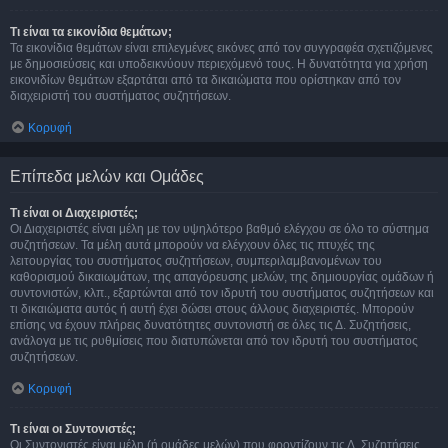
Τι είναι τα εικονίδια θεμάτων;
Τα εικονίδια θεμάτων είναι επιλεγμένες εικόνες από τον συγγραφέα σχετιζόμενες
με δημοσιεύσεις και υποδεικνύουν περιεχόμενό τους. Η δυνατότητα για χρήση
εικονιδίων θεμάτων εξαρτάται από τα δικαιώματα που ορίστηκαν από τον
διαχειριστή του συστήματος συζητήσεων.
Κορυφή
Επίπεδα μελών και Ομάδες
Τι είναι οι Διαχειριστές;
Οι Διαχειριστές είναι μέλη με τον υψηλότερο βαθμό ελέγχου σε όλο το σύστημα
συζητήσεων. Τα μέλη αυτά μπορούν να ελέγχουν όλες τις πτυχές της
λειτουργίας του συστήματος συζητήσεων, συμπεριλαμβανομένων του
καθορισμού δικαιωμάτων, της απαγόρευσης μελών, της δημιουργίας ομάδων ή
συντονιστών, κλπ., εξαρτώνται από τον ιδρυτή του συστήματος συζητήσεων και
τι δικαιώματα αυτός ή αυτή έχει δώσει στους άλλους διαχειριστές. Μπορούν
επίσης να έχουν πλήρεις δυνατότητες συντονιστή σε όλες τις Δ. Συζητήσεις,
ανάλογα με τις ρυθμίσεις που διατυπώνεται από τον ιδρυτή του συστήματος
συζητήσεων.
Κορυφή
Τι είναι οι Συντονιστές;
Οι Συντονιστές είναι μέλη (ή ομάδες μελών) που φροντίζουν τις Δ. Συζητήσεις