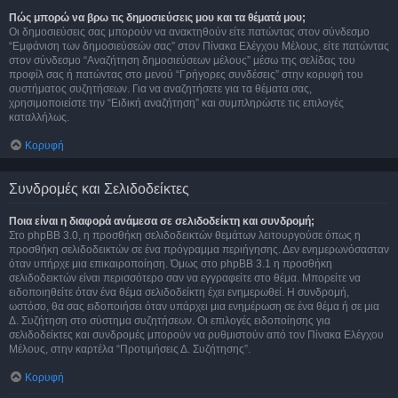
Πώς μπορώ να βρω τις δημοσιεύσεις μου και τα θέματά μου;
Οι δημοσιεύσεις σας μπορούν να ανακτηθούν είτε πατώντας στον σύνδεσμο
“Εμφάνιση των δημοσιεύσεών σας” στον Πίνακα Ελέγχου Μέλους, είτε πατώντας
στον σύνδεσμο “Αναζήτηση δημοσιεύσεων μέλους” μέσω της σελίδας του
προφίλ σας ή πατώντας στο μενού “Γρήγορες συνδέσεις” στην κορυφή του
συστήματος συζητήσεων. Για να αναζητήσετε για τα θέματα σας,
χρησιμοποιείστε την “Ειδική αναζήτηση” και συμπληρώστε τις επιλογές
καταλλήλως.
Κορυφή
Συνδρομές και Σελιδοδείκτες
Ποια είναι η διαφορά ανάμεσα σε σελιδοδείκτη και συνδρομή;
Στο phpBB 3.0, η προσθήκη σελιδοδεικτών θεμάτων λειτουργούσε όπως η
προσθήκη σελιδοδεικτών σε ένα πρόγραμμα περιήγησης. Δεν ενημερωνόσασταν
όταν υπήρχε μια επικαιροποίηση. Όμως στο phpBB 3.1 η προσθήκη
σελιδοδεικτών είναι περισσότερο σαν να εγγραφείτε στο θέμα. Μπορείτε να
ειδοποιηθείτε όταν ένα θέμα σελιδοδείκτη έχει ενημερωθεί. Η συνδρομή,
ωστόσο, θα σας ειδοποιήσει όταν υπάρχει μια ενημέρωση σε ένα θέμα ή σε μια
Δ. Συζήτηση στο σύστημα συζητήσεων. Οι επιλογές ειδοποίησης για
σελιδοδείκτες και συνδρομές μπορούν να ρυθμιστούν από τον Πίνακα Ελέγχου
Μέλους, στην καρτέλα “Προτιμήσεις Δ. Συζήτησης”.
Κορυφή