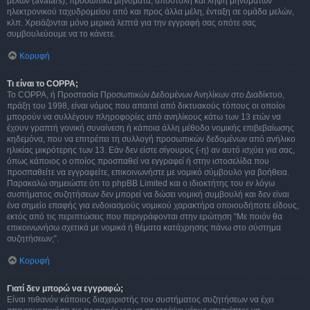
μελών (avatars), προσωπικά μηνύματα, αποστολή και λήψη μηνυμάτων
ηλεκτρονικού ταχυδρομείου από και προς άλλα μέλη, ένταξη σε ομάδα μελών,
κλπ. Χρειάζονται μόνο μερικά λεπτά για την εγγραφή σας οπότε σας
συμβουλεύουμε να το κάνετε.
Κορυφή
Τι είναι το COPPA;
Το COPPA, ή Προστασία Προσωπικών Δεδομένων Ανηλίκων στο Διαδίκτυο,
πράξη του 1998, είναι νόμος που απαιτεί από δικτυακούς τόπους οι οποίοι
μπορούν να συλλέγουν πληροφορίες από ανηλίκους κάτω των 13 ετών να
έχουν γραπτή γονική συναίνεση ή κάποια άλλη μέθοδο νομικής επιβεβαίωσης
κηδεμόνα, που να επιτρέπει τη συλλογή προσωπικών δεδομένων από ανήλικο
ηλικίας μικρότερης των 13. Εάν δεν είστε σίγουρος (-η) αν αυτό ισχύει για σας,
όπως κάποιος ο οποίος προσπαθεί να εγγραφεί ή στην ιστοσελίδα που
προσπαθείτε να εγγραφείτε, επικοινωνήστε με νομικό σύμβουλο για βοήθεια.
Παρακαλώ σημειώστε ότι το phpBB Limited και ο ιδιοκτήτης του εν λόγω
συστήματος συζητήσεων δεν μπορεί να δώσει νομική συμβουλή και δεν είναι
ένα σημείο επαφής για ενδοιασμούς νομικού χαρακτήρα οποιουδήποτε είδους,
εκτός από τις περιπτώσεις που περιγράφονται στην ερώτηση “Με ποιόν θα
επικοινωνήσω σχετικά με νομικά ή θέματα κατάχρησης πάνω στο σύστημα
συζητήσεων;”.
Κορυφή
Γιατί δεν μπορώ να εγγραφώ;
Είναι πιθανόν κάποιος διαχειριστής του συστήματος συζητήσεων να έχει