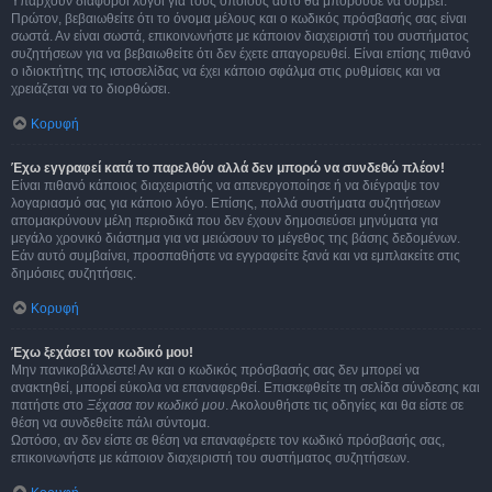
Υπάρχουν διάφοροι λόγοι για τους οποίους αυτό θα μπορούσε να συμβεί.
Πρώτον, βεβαιωθείτε ότι το όνομα μέλους και ο κωδικός πρόσβασής σας είναι
σωστά. Αν είναι σωστά, επικοινωνήστε με κάποιον διαχειριστή του συστήματος
συζητήσεων για να βεβαιωθείτε ότι δεν έχετε απαγορευθεί. Είναι επίσης πιθανό
ο ιδιοκτήτης της ιστοσελίδας να έχει κάποιο σφάλμα στις ρυθμίσεις και να
χρειάζεται να το διορθώσει.
Κορυφή
Έχω εγγραφεί κατά το παρελθόν αλλά δεν μπορώ να συνδεθώ πλέον!
Είναι πιθανό κάποιος διαχειριστής να απενεργοποίησε ή να διέγραψε τον
λογαριασμό σας για κάποιο λόγο. Επίσης, πολλά συστήματα συζητήσεων
απομακρύνουν μέλη περιοδικά που δεν έχουν δημοσιεύσει μηνύματα για
μεγάλο χρονικό διάστημα για να μειώσουν το μέγεθος της βάσης δεδομένων.
Εάν αυτό συμβαίνει, προσπαθήστε να εγγραφείτε ξανά και να εμπλακείτε στις
δημόσιες συζητήσεις.
Κορυφή
Έχω ξεχάσει τον κωδικό μου!
Μην πανικοβάλλεστε! Αν και ο κωδικός πρόσβασής σας δεν μπορεί να
ανακτηθεί, μπορεί εύκολα να επαναφερθεί. Επισκεφθείτε τη σελίδα σύνδεσης και
πατήστε στο
Ξέχασα τον κωδικό μου
. Ακολουθήστε τις οδηγίες και θα είστε σε
θέση να συνδεθείτε πάλι σύντομα.
Ωστόσο, αν δεν είστε σε θέση να επαναφέρετε τον κωδικό πρόσβασής σας,
επικοινωνήστε με κάποιον διαχειριστή του συστήματος συζητήσεων.