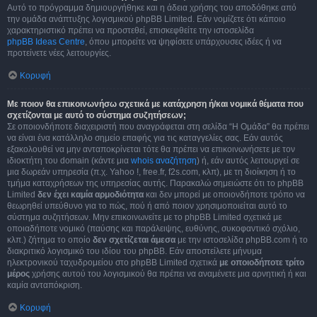
Αυτό το πρόγραμμα δημιουργήθηκε και η άδεια χρήσης του αποδόθηκε από
την ομάδα ανάπτυξης λογισμικού phpBB Limited. Εάν νομίζετε ότι κάποιο
χαρακτηριστικό πρέπει να προστεθεί, επισκεφθείτε την ιστοσελίδα
phpBB Ideas Centre
, όπου μπορείτε να ψηφίσετε υπάρχουσες ιδέες ή να
προτείνετε νέες λειτουργίες.
Κορυφή
Με ποιον θα επικοινωνήσω σχετικά με κατάχρηση ή/και νομικά θέματα που
σχετίζονται με αυτό το σύστημα συζητήσεων;
Σε οποιονδήποτε διαχειριστή που αναγράφεται στη σελίδα “Η Ομάδα” θα πρέπει
να είναι ένα κατάλληλο σημείο επαφής για τις καταγγελίες σας. Εάν αυτός
εξακολουθεί να μην ανταποκρίνεται τότε θα πρέπει να επικοινωνήσετε με τον
ιδιοκτήτη του domain (κάντε μια
whois αναζήτηση
) ή, εάν αυτός λειτουργεί σε
μια δωρεάν υπηρεσία (π.χ. Yahoo !, free.fr, f2s.com, κλπ), με τη διοίκηση ή το
τμήμα καταχρήσεων της υπηρεσίας αυτής. Παρακαλώ σημειώστε ότι το phpBB
Limited
δεν έχει καμία αρμοδιότητα
και δεν μπορεί με οποιονδήποτε τρόπο να
θεωρηθεί υπεύθυνο για το πώς, πού ή από ποιον χρησιμοποιείται αυτό το
σύστημα συζητήσεων. Μην επικοινωνείτε με το phpBB Limited σχετικά με
οποιαδήποτε νομικό (παύσης και παράλειψης, ευθύνης, συκοφαντικό σχόλιο,
κλπ.) ζήτημα το οποίο
δεν σχετίζεται άμεσα
με την ιστοσελίδα phpBB.com ή το
διακριτικό λογισμικό του ιδίου του phpBB. Εάν αποστείλετε μήνυμα
ηλεκτρονικού ταχυδρομείου στο phpBB Limited σχετικά
με οποιοδήποτε τρίτο
μέρος
χρήσης αυτού του λογισμικού θα πρέπει να αναμένετε μια αρνητική ή και
καμία ανταπόκριση.
Κορυφή