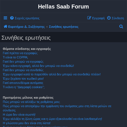
Hellas Saab Forum
Συχνές ερωτήσεις
Εγγραφή
Σύνδεση
Α
Ευρετήριο Δ. Συζήτησης
Συνήθεις ερωτήσεις
ν
Συνήθεις ερωτήσεις
α
ζ
Θέματα σύνδεσης και εγγραφής
Γιατί πρέπει να εγγραφώ;
ή
Τι είναι το COPPA;
τ
Γιατί δεν μπορώ να εγγραφώ;
Έχω κάνει εγγραφή, αλλά δεν μπορώ να συνδεθώ!
η
Γιατί δεν μπορώ να συνδεθώ;
σ
Έχω εγγραφεί κατά το παρελθόν αλλά δεν μπορώ να συνδεθώ πλέον!
Έχω ξεχάσει τον κωδικό μου!
η
Γιατί αποσυνδέομαι αυτόματα;
Τι κάνει η “Διαγραφή cookies”;
Προτιμήσεις μέλους και ρυθμίσεις
Πώς μπορώ να αλλάξω τις ρυθμίσεις μου;
Πώς μπορώ να αποτρέψω την εμφάνιση του ονόματος μου στη λίστα μελών σε
σύνδεση;
Η ώρα δεν είναι σωστή!
Έχω αλλάξει τη ζώνη ώρας και η ώρα εξακολουθεί να είναι λανθασμένη!
Η γλώσσα μου δεν είναι στη λίστα!