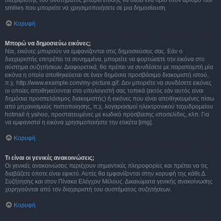
διαχειριστής του συστήματος μπορεί επίσης να θέσει ένα όριο στον αριθμό των
smilies που μπορείτε να χρησιμοποιήσετε σε μια δημοσίευση.
Κορυφή
Μπορώ να δημοσιεύω εικόνες;
Ναι, εικόνες μπορούν να εμφανίζονται στις δημοσιεύσεις σας. Εάν ο
διαχειριστής επιτρέπει τα συνημμένα, μπορείτε να φορτώσετε την εικόνα στο
σύστημα συζητήσεων. Διαφορετικά, θα πρέπει να συνδέσετε με παραπομπή μία
εικόνα η οποία αποθηκεύεται σε έναν δημόσια προσβάσιμο διακομιστή ιστού,
π.χ. http://www.example.com/my-picture.gif. Δεν μπορείτε να συνδέσετε εικόνες
οι οποίες αποθηκεύονται στο υπολογιστή σας τοπικά (εκτός εάν αυτός είναι
δημόσια προσπελάσιμος διακομιστής) ή εικόνες που είναι αποθηκευμένες πίσω
από μηχανισμούς πιστοποίησης, π.χ. λογαριασμοί ηλεκτρονικού ταχυδρομείου
hotmail ή yahoo, προστατευμένες με κωδικό πρόσβασης ιστοσελίδες, κλπ. Για
να εμφανιστεί η εικόνα χρησιμοποιήστε την ετικέτα [img].
Κορυφή
Τι είναι οι γενικές ανακοινώσεις;
Οι γενικές ανακοινώσεις περιέχουν σημαντικές πληροφορίες και πρέπει να τις
διαβάζετε όποτε είναι εφικτό. Αυτές θα εμφανίζονται στην κορυφή της κάθε Δ.
Συζήτησης και στον Πίνακα Ελέγχου Μέλους. Δικαιώματα γενικής ανακοίνωσης
χορηγούνται από τον διαχειριστή του συστήματος συζητήσεων.
Κορυφή