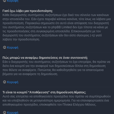
Κορυφή
Γιατί έχω λάβει μια προειδοποίηση;
Κάθε διαχειριστής συστήματος συζητήσεων έχει δικό του σύνολο των κανόνων
στην ιστοσελίδα του. Εάν έχετε παραβεί κάποιο κανόνα, τότε ίσως να λάβατε μια
προειδοποίηση. Παρακαλώ σημειώστε ότι αυτό είναι απόφαση του διαχειριστή
του συστήματος συζητήσεων και το phpBB Limited δεν έχει τίποτα να κάνει με
τις προειδοποιήσεις στη συγκεκριμένη ιστοσελίδα. Επικοινωνήστε με τον
διαχειριστή του συστήματος συζητήσεων εάν δεν είστε σίγουρος (-η) γιατί
λάβατε την προειδοποίηση.
Κορυφή
Πώς μπορώ να αναφέρω δημοσιεύσεις σε έναν συντονιστή;
Εάν ο διαχειριστής του συστήματος συζητήσεων το έχει επιτρέψει, θα πρέπει να
δείτε ένα κουμπί για την αναφορά των δημοσιεύσεων δίπλα στη δημοσίευση
που θέλετε να αναφέρετε. Πατώντας θα καθοδηγηθείτε για τα απαιτούμενα
βήματα για να αναφέρετε τη δημοσίευση.
Κορυφή
Τι είναι το κουμπί “Αποθήκευση” στη δημοσίευση θέματος;
Αυτό σας επιτρέπει να αποθηκεύσετε προσχέδια που πρέπει να συμπληρωθούν
και να υποβληθούν σε μεταγενέστερη ημερομηνία. Για να επαναφορτώσετε ένα
αποθηκευμένο προσχέδιο, επισκεφθείτε τον Πίνακα Ελέγχου Μέλους.
Κορυφή