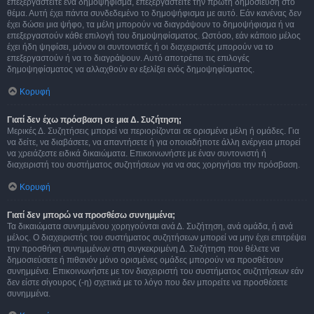
επεξεργαστείτε ένα δημοψήφισμα, επεξεργαστείτε την πρώτη δημοσίευση στο
θέμα. Αυτή έχει πάντα συνδεδεμένο το δημοψήφισμα με αυτό. Εάν κανένας δεν
έχει δώσει μια ψήφο, τα μέλη μπορούν να διαγράψουν το δημοψήφισμα ή να
επεξεργαστούν κάθε επιλογή του δημοψηφίσματος. Ωστόσο, εάν κάποιο μέλος
έχει ήδη ψηφίσει, μόνον οι συντονιστές ή οι διαχειριστές μπορούν να το
επεξεργαστούν ή να το διαγράψουν. Αυτό αποτρέπει τις επιλογές
δημοψηφίσματος να αλλαχθούν εν εξελίξει ενός δημοψηφίσματος.
Κορυφή
Γιατί δεν έχω πρόσβαση σε μια Δ. Συζήτηση;
Μερικές Δ. Συζητήσεις μπορεί να περιορίζονται σε ορισμένα μέλη ή ομάδες. Για
να δείτε, να διαβάσετε, να απαντήσετε ή για οποιαδήποτε άλλη ενέργεια μπορεί
να χρειάζεστε ειδικά δικαιώματα. Επικοινωνήστε με έναν συντονιστή ή
διαχειριστή του συστήματος συζητήσεων για να σας χορηγήσει την πρόσβαση.
Κορυφή
Γιατί δεν μπορώ να προσθέσω συνημμένα;
Τα δικαιώματα συνημμένου χορηγούνται ανά Δ. Συζήτηση, ανά ομάδα, ή ανά
μέλος. Ο διαχειριστής του συστήματος συζητήσεων μπορεί να μην έχει επιτρέψει
την προσθήκη συνημμένων στη συγκεκριμένη Δ. Συζήτηση που θέλετε να
δημοσιεύσετε ή πιθανόν μόνο ορισμένες ομάδες μπορούν να προσθέτουν
συνημμένα. Επικοινωνήστε με τον διαχειριστή του συστήματος συζητήσεων εάν
δεν είστε σίγουρος (-η) σχετικά με το λόγο που δεν μπορείτε να προσθέσετε
συνημμένα.