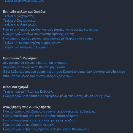
Τι είναι τα εικονίδια θεμάτων;
Επίπεδα μελών και Ομάδες
Τι είναι οι Διαχειριστές;
Τι είναι οι Συντονιστές;
Τι είναι οι ομάδες μελών;
Πού είναι οι ομάδες μελών και πώς μπορώ να συμμετάσχω σε μια;
Πώς μπορώ να γίνω συντονιστής ομάδας μελών;
Γιατί μερικές ομάδες μελών εμφανίζονται με διαφορετικό χρώμα;
Τι είναι η “Προεπιλεγμένη ομάδα μελών”;
Τι είναι ο σύνδεσμος "Η ομάδα”;
Προσωπικά Μηνύματα
Δεν μπορώ να στείλω προσωπικά μηνύματα!
Λαμβάνω συνέχεια ανεπιθύμητα μηνύματα!
Έχω λάβει ένα μήνυμα spam ή ένα προσβλητικό μήνυμα ηλεκτρονικού ταχυδρομείου
από κάποιο μέλος του συστήματος συζητήσεων!
Φίλοι και εχθροί
Τι είναι η λίστα Φίλων και Εχθρών;
Πώς μπορώ να προσθέσω / αφαιρέσω μέλη στις λίστες Φίλων και Εχθρών;
Αναζήτηση στις Δ. Συζητήσεις
Πώς μπορώ να αναζητήσω σε μια ή περισσότερες Δ. Συζητήσεις;
Γιατί η αναζήτησή μου δεν επιστρέφει αποτελέσματα;
Γιατί η αναζήτηση μου επιστρέφει μια κενή σελίδα;
Πώς μπορώ να αναζητήσω για μέλη;
Πώς μπορώ να βρω τις δημοσιεύσεις μου και τα θέματά μου;