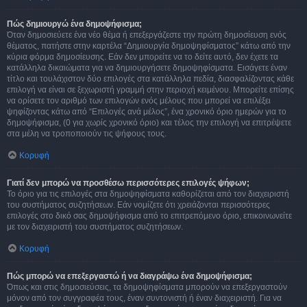
Πώς δημιουργώ ένα δημοψήφισμα;
Όταν δημοσιεύετε ένα νέο θέμα ή επεξεργάζεστε την πρώτη δημοσίευση ενός
θέματος, πατήστε στην καρτέλα “Δημιουργία δημοψηφίσματος” κάτω από την
κύρια φόρμα δημοσίευσης. Εάν δεν μπορείτε να το δείτε αυτό, δεν έχετε τα
κατάλληλα δικαιώματα για να δημιουργήσετε δημοψηφίσματα. Εισάγετε έναν
τίτλο και τουλάχιστον δύο επιλογές στα κατάλληλα πεδία, διασφαλίζοντας κάθε
επιλογή να είναι σε ξεχωριστή γραμμή στην περιοχή κειμένου. Μπορείτε επίσης
να ορίσετε τον αριθμό των επιλογών ενός μέλους που μπορεί να επιλέξει
ψηφίζοντας κάτω από “Επιλογές ανά μέλος”, ένα χρονικό όριο ημερών για το
δημοψήφισμα, (0 για χωρίς χρονικό όριο) και τέλος την επιλογή να επιτρέψετε
στα μέλη να τροποποιούν τις ψήφους τους.
Κορυφή
Γιατί δεν μπορώ να προσθέσω περισσότερες επιλογές ψήφων;
Το όριο για τις επιλογές στα δημοψηφίσματα καθορίζεται από τον διαχειριστή
του συστήματος συζητήσεων. Εάν νομίζετε ότι χρειάζονται περισσότερες
επιλογές στο δικό σας δημοψήφισμα από το επιτρεπόμενο όριο, επικοινωνείτε
με τον διαχειριστή του συστήματος συζητήσεων.
Κορυφή
Πώς μπορώ να επεξεργαστώ ή να διαγράψω ένα δημοψήφισμα;
Όπως και στις δημοσιεύσεις, τα δημοψηφίσματα μπορούν να επεξεργαστούν
μόνον από τον συγγραφέα τους, έναν συντονιστή ή έναν διαχειριστή. Για να