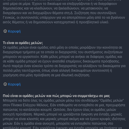
από μέρα σε μέρα. Έχουν το δικαίωμα να επεξεργάζονται ή να διαγράφουν
δημοσιεύσεις και να κλειδώνουν, να ξεκλειδώνουν, να μετακινούν, να
διαγράφουν και να διαχωρίζουν θέματα στη Δ. Συζήτηση που συντονίζουν.
Γενικώς, οι συντονιστές υπάρχουν για να αποτρέπουν μέλη από το να βγαίνουν
εκτός θέματος ή να δημοσιεύουν καταχρηστικό ή προσβλητικό υλικό.
Κορυφή
Τι είναι οι ομάδες μελών;
Οι ομάδες μελών είναι ομάδες από μέλη οι οποίες μοιράζουν την κοινότητα σε
διαχειρίσιμα τμήματα με τα οποία οι διαχειριστές του συστήματος συζητήσεων
μπορούν να εργαστούν. Κάθε μέλος μπορεί να ανήκει σε διάφορες ομάδες και
σε κάθε ομάδα μπορεί να έχουν ανατεθεί επιμέρους δικαιώματα πρόσβασης.
Αυτό παρέχει έναν εύκολο τρόπο σε διαχειριστές να αλλάξουν τα δικαιώματα για
πολλά μέλη ταυτόχρονα, όπως είναι αλλαγή δικαιωμάτων συντονιστή ή
χορήγηση στα μέλη πρόσβαση σε μια ιδιωτική συζήτηση.
Κορυφή
Πού είναι οι ομάδες μελών και πώς μπορώ να συμμετάσχω σε μια;
Μπορείτε να δείτε όλες τις ομάδες μελών μέσω του συνδέσμου “Ομάδες μελών”
στον Πίνακα Ελέγχου Μέλους. Εάν επιθυμείτε να ενταχθείτε σε μια, προχωρήστε
πατώντας το κατάλληλο κουμπί. Ωστόσο, δεν έχουν όλες οι ομάδες μελών
ανοιχτή πρόσβαση. Μερικές μπορεί να χρειάζονται έγκριση για ένταξη, μερικές
μπορεί να είναι κλειστές και μερικές μπορεί ακόμη και να έχουν κρυφές ιδιότητες
μελών. Εάν η ομάδα είναι ανοιχτή, μπορείτε να ενταχθείτε πατώντας στο
κατάλληλο κουμπί. Εάν χρειάζεται έγκριση για ένταξη μπορείτε να ζητήσετε να