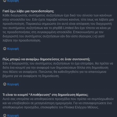
Κορυφή
Γιατί έχω λάβει μια προειδοποίηση;
Κάθε διαχειριστής συστήματος συζητήσεων έχει δικό του σύνολο των κανόνων
στην ιστοσελίδα του. Εάν έχετε παραβεί κάποιο κανόνα, τότε ίσως να λάβατε μια
προειδοποίηση. Παρακαλώ σημειώστε ότι αυτό είναι απόφαση του διαχειριστή
του συστήματος συζητήσεων και το phpBB Limited δεν έχει τίποτα να κάνει με
τις προειδοποιήσεις στη συγκεκριμένη ιστοσελίδα. Επικοινωνήστε με τον
διαχειριστή του συστήματος συζητήσεων εάν δεν είστε σίγουρος (-η) γιατί
λάβατε την προειδοποίηση.
Κορυφή
Πώς μπορώ να αναφέρω δημοσιεύσεις σε έναν συντονιστή;
Εάν ο διαχειριστής του συστήματος συζητήσεων το έχει επιτρέψει, θα πρέπει να
δείτε ένα κουμπί για την αναφορά των δημοσιεύσεων δίπλα στη δημοσίευση
που θέλετε να αναφέρετε. Πατώντας θα καθοδηγηθείτε για τα απαιτούμενα
βήματα για να αναφέρετε τη δημοσίευση.
Κορυφή
Τι είναι το κουμπί “Αποθήκευση” στη δημοσίευση θέματος;
Αυτό σας επιτρέπει να αποθηκεύσετε προσχέδια που πρέπει να συμπληρωθούν
και να υποβληθούν σε μεταγενέστερη ημερομηνία. Για να επαναφορτώσετε ένα
αποθηκευμένο προσχέδιο, επισκεφθείτε τον Πίνακα Ελέγχου Μέλους.
Κορυφή