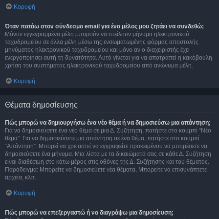
Κορυφή
Όταν πατάω στον σύνδεσμο email για ένα μέλος μου ζητάει να συνδεθώ;
Μόνον εγγεγραμμένα μέλη μπορούν να στείλουν μήνυμα ηλεκτρονικού
ταχυδρομείου σε άλλα μέλη μέσω της ενσωματωμένης φόρμας αποστολής
μηνύματος ηλεκτρονικού ταχυδρομείου και μόνο αν ο διαχειριστής έχει
ενεργοποιήσει αυτή τη δυνατότητα. Αυτό γίνεται για να αποτραπεί η κακόβουλη
χρήση του συστήματος ηλεκτρονικού ταχυδρομείου από ανώνυμα μέλη.
Κορυφή
Θέματα δημοσίευσης
Πώς μπορώ να δημιουργήσω ένα νέο θέμα ή να δημοσιεύσω μια απάντηση;
Για να δημοσιεύσετε ένα νέο θέμα σε μια Δ. Συζήτηση, πατήστε στο κουμπί “Νέο
θέμα”. Για να δημοσιεύσετε μια απάντηση σε ένα θέμα, πατήστε στο κουμπί
“Απάντηση”. Μπορεί να χρειαστεί να εγγραφείτε προκειμένου να μπορέσετε να
δημοσιεύσετε ένα μήνυμα. Μια λίστα με τα δικαιώματά σας σε κάθε Δ. Συζήτηση
είναι διαθέσιμη στο κάτω μέρος στις οθόνες της Δ. Συζήτησης και του θέματος.
Παράδειγμα: Μπορείτε να δημοσιεύετε νέα θέματα, Μπορείτε να επισυνάπτετε
αρχεία, κλπ.
Κορυφή
Πώς μπορώ να επεξεργαστώ ή να διαγράψω μια δημοσίευση;