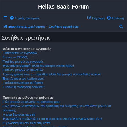
Hellas Saab Forum
Συχνές ερωτήσεις
Εγγραφή
Σύνδεση
Α
Ευρετήριο Δ. Συζήτησης
Συνήθεις ερωτήσεις
ν
Συνήθεις ερωτήσεις
α
ζ
Θέματα σύνδεσης και εγγραφής
Γιατί πρέπει να εγγραφώ;
ή
Τι είναι το COPPA;
τ
Γιατί δεν μπορώ να εγγραφώ;
Έχω κάνει εγγραφή, αλλά δεν μπορώ να συνδεθώ!
η
Γιατί δεν μπορώ να συνδεθώ;
σ
Έχω εγγραφεί κατά το παρελθόν αλλά δεν μπορώ να συνδεθώ πλέον!
Έχω ξεχάσει τον κωδικό μου!
η
Γιατί αποσυνδέομαι αυτόματα;
Τι κάνει η “Διαγραφή cookies”;
Προτιμήσεις μέλους και ρυθμίσεις
Πώς μπορώ να αλλάξω τις ρυθμίσεις μου;
Πώς μπορώ να αποτρέψω την εμφάνιση του ονόματος μου στη λίστα μελών σε
σύνδεση;
Η ώρα δεν είναι σωστή!
Έχω αλλάξει τη ζώνη ώρας και η ώρα εξακολουθεί να είναι λανθασμένη!
Η γλώσσα μου δεν είναι στη λίστα!