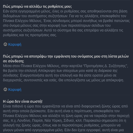
Πώς μπορώ να αλλάξω τις ρυθμίσεις μου;
Εάν είστε εγγεγραμμένο μέλος, όλες οι ρυθμίσεις σας αποθηκεύονται στη βάση
δεδομένων του συστήματος συζητήσεων. Για να τις αλλάξετε, επισκεφθείτε τον
Πίνακα Ελέγχου Μέλους. Ένας σύνδεσμος μπορεί συνήθως να βρεθεί πατώντας
στο όνομα μέλους σας στην κορυφή των περισσότερων σελίδων του
συστήματος συζητήσεων. Αυτό το σύστημα θα σας επιτρέψει να αλλάξετε τις
ρυθμίσεις και τις προτιμήσεις σας.
Κορυφή
Πώς μπορώ να αποτρέψω την εμφάνιση του ονόματος μου στη λίστα μελών
σε σύνδεση;
Μέσα στον Πίνακα Ελέγχου Μέλους, στην καρτέλα “Προτιμήσεις Δ. Συζήτησης”,
θα βρείτε την επιλογή
Απόκρυψη των στοιχείων μου κατά τη διάρκεια της
σύνδεσης
. Ενεργοποιήστε αυτή την επιλογή και θα είστε ορατοί μόνο σε
διαχειριστές, συντονιστές και εσάς. Θα υπολογίζεστε ως μέλος με απόκρυψη.
Κορυφή
Η ώρα δεν είναι σωστή!
Είναι πιθανό η ώρα που εμφανίζεται να είναι από διαφορετική ζώνης ώρας από
αυτή στην οποία βρίσκεστε. Εάν αυτή είναι η περίπτωση, επισκεφθείτε τον
Πίνακα Ελέγχου Μέλους και αλλάξτε τη ζώνη ώρας για να ταιριάζει στην περιοχή
σας, π.χ. Λονδίνο, Παρίσι, Νέα Υόρκη, Σίδνεϋ, κλπ. Παρακαλώ σημειώστε ότι η
αλλαγή της ζώνης ώρας, όπως και οι περισσότερες ρυθμίσεις, μπορούν να
γίνουν μόνον από εγγεγραμμένα μέλη. Εάν δεν έχετε εγγραφεί, αυτή είναι μια