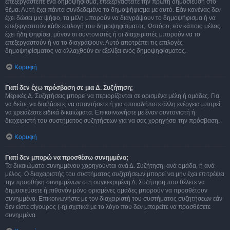
επεξεργαστείτε ένα δημοψήφισμα, επεξεργαστείτε την πρώτη δημοσίευση στο
θέμα. Αυτή έχει πάντα συνδεδεμένο το δημοψήφισμα με αυτό. Εάν κανένας δεν
έχει δώσει μια ψήφο, τα μέλη μπορούν να διαγράψουν το δημοψήφισμα ή να
επεξεργαστούν κάθε επιλογή του δημοψηφίσματος. Ωστόσο, εάν κάποιο μέλος
έχει ήδη ψηφίσει, μόνον οι συντονιστές ή οι διαχειριστές μπορούν να το
επεξεργαστούν ή να το διαγράψουν. Αυτό αποτρέπει τις επιλογές
δημοψηφίσματος να αλλαχθούν εν εξελίξει ενός δημοψηφίσματος.
Κορυφή
Γιατί δεν έχω πρόσβαση σε μια Δ. Συζήτηση;
Μερικές Δ. Συζητήσεις μπορεί να περιορίζονται σε ορισμένα μέλη ή ομάδες. Για
να δείτε, να διαβάσετε, να απαντήσετε ή για οποιαδήποτε άλλη ενέργεια μπορεί
να χρειάζεστε ειδικά δικαιώματα. Επικοινωνήστε με έναν συντονιστή ή
διαχειριστή του συστήματος συζητήσεων για να σας χορηγήσει την πρόσβαση.
Κορυφή
Γιατί δεν μπορώ να προσθέσω συνημμένα;
Τα δικαιώματα συνημμένου χορηγούνται ανά Δ. Συζήτηση, ανά ομάδα, ή ανά
μέλος. Ο διαχειριστής του συστήματος συζητήσεων μπορεί να μην έχει επιτρέψει
την προσθήκη συνημμένων στη συγκεκριμένη Δ. Συζήτηση που θέλετε να
δημοσιεύσετε ή πιθανόν μόνο ορισμένες ομάδες μπορούν να προσθέτουν
συνημμένα. Επικοινωνήστε με τον διαχειριστή του συστήματος συζητήσεων εάν
δεν είστε σίγουρος (-η) σχετικά με το λόγο που δεν μπορείτε να προσθέσετε
συνημμένα.