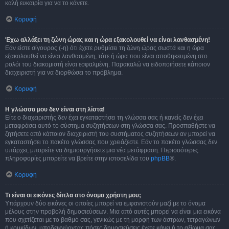
καλή ευκαιρία για να το κάνετε.
Κορυφή
Έχω αλλάξει τη ζώνη ώρας και η ώρα εξακολουθεί να είναι λανθασμένη!
Εάν είστε σίγουρος (-η) ότι έχετε ρυθμίσει τη ζώνη ώρας σωστά και η ώρα
εξακολουθεί να είναι λανθασμένη, τότε ή ώρα που είναι αποθηκευμένη στο
ρολόι του διακομιστή είναι εσφαλμένη. Παρακαλώ να ειδοποιήσετε κάποιον
διαχειριστή για να διορθώσει το πρόβλημα.
Κορυφή
Η γλώσσα μου δεν είναι στη λίστα!
Είτε ο διαχειριστής δεν έχει εγκαταστήσει τη γλώσσα σας ή κανείς δεν έχει
μεταφράσει αυτό το σύστημα συζητήσεων στη γλώσσα σας. Προσπαθήστε να
ζητήσετε από κάποιον διαχειριστή του συστήματος συζητήσεων αν μπορεί να
εγκαταστήσει το πακέτο γλώσσας που χρειάζεστε. Εάν το πακέτο γλώσσας δεν
υπάρχει, μπορείτε να δημιουργήσετε μια νέα μετάφραση. Περισσότερες
πληροφορίες μπορείτε να βρείτε στην ιστοσελίδα του
phpBB
®.
Κορυφή
Τι είναι οι εικόνες δίπλα στο όνομα χρήστη μου;
Υπάρχουν δύο εικόνες οι οποίες μπορεί να εμφανιστούν μαζί με το όνομα
μέλους στην προβολή δημοσιεύσεων. Μια από αυτές μπορεί να είναι μια εικόνα
που σχετίζεται με το βαθμό σας, γενικώς με τη μορφή των άστρων, τετραγώνων
ή κουκίδων, υποδεικνύοντας πόσες δημοσιεύσεις έχετε κάνει ή το αξίωμα σας