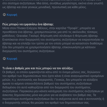
στο σύστημα συζητήσεων. Μια άλλη, συνήθως μεγαλύτερη, εικόνα είναι γνωστή
ως άβαταρ και είναι γενικώς μοναδική, προσωπική για κάθε μέλος.
Κορυφή
Πώς μπορώ να εμφανίσω ένα άβαταρ;
Μέσα στον Πίνακα Ελέγχου Μέλους, στην καρτέλα “Προφίλ”, μπορείτε να
προσθέσετε ένα άβαταρ, χρησιμοποιώντας μια από τις ακόλουθες τέσσερις
μεθόδους: Gravatar, Γκαλερί, Φόρτωση από σύνδεσμο ή Φόρτωση άβαταρ.
Εναπόκειται στον διαχειριστή του συστήματος συζητήσεων να ενεργοποιήσει τα
άβαταρ και να επιλέξει τον τρόπο με τον οποίο μπορεί να καταστούν διαθέσιμα.
Εάν δεν μπορείτε να χρησιμοποιήσετε άβαταρ, επικοινωνήστε με κάποιον
διαχειριστή του συστήματος συζητήσεων.
Κορυφή
Τι είναι ο βαθμός μου και πώς μπορώ να τον αλλάξω;
Οι βαθμοί, οι οποίοι εμφανίζονται κάτω από το όνομα μέλους σας, δηλώνουν
τον αριθμό των δημοσιεύσεων που έχετε κάνει ή είναι αναγνωριστικό ορισμένων
μελών, π.χ. συντονιστές και διαχειριστές. Γενικώς, δεν μπορείτε να αλλάξετε
άμεσα το κείμενο οποιουδήποτε βαθμού του συστήματος συζητήσεων
δεδομένου ότι αυτό καθορίζεται από τον διαχειριστή του συστήματος
συζητήσεων. Παρακαλώ μην κάνετε κατάχρηση του συστήματος συζητήσεων με
άσκοπες δημοσιεύσεις μόνο και μόνο για να ανεβάσετε τον βαθμό σας. Τα
περισσότερα συστήματα συζητήσεων δεν το ανέχονται αυτό και ο συντονιστής ή
ο διαχειριστής απλώς θα μειώσει τον αριθμό των δημοσιεύσεων σας.