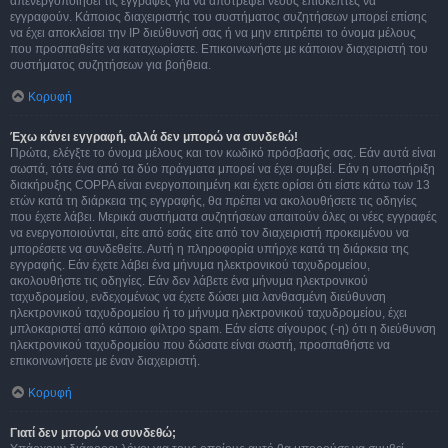
απενεργοποιήσει τις εγγραφές για να αποτρέψει νέους επισκέπτες να
εγγραφούν. Κάποιος διαχειριστής του συστήματος συζητήσεων μπορεί επίσης
να έχει αποκλείσει την IP διεύθυνσή σας ή να μην επιτρέπει το όνομα μέλους
που προσπαθείτε να καταχωρίσετε. Επικοινωνήστε με κάποιον διαχειριστή του
συστήματος συζητήσεων για βοήθεια.
Κορυφή
Έχω κάνει εγγραφή, αλλά δεν μπορώ να συνδεθώ!
Πρώτα, ελέγξτε το όνομα μέλους και τον κωδικό πρόσβασής σας. Εάν αυτά είναι
σωστά, τότε ένα από τα δύο πράγματα μπορεί να έχει συμβεί. Εάν η υποστήριξη
διακήρυξης COPPA είναι ενεργοποιημένη και έχετε ορίσει ότι είστε κάτω των 13
ετών κατά τη διάρκεια της εγγραφής, θα πρέπει να ακολουθήσετε τις οδηγίες
που έχετε λάβει. Μερικά συστήματα συζητήσεων απαιτούν όλες οι νέες εγγραφές
να ενεργοποιούνται, είτε από εσάς είτε από τον διαχειριστή προκειμένου να
μπορέσετε να συνδεθείτε. Αυτή η πληροφορία υπήρχε κατά τη διάρκεια της
εγγραφής. Εάν έχετε λάβει ένα μήνυμα ηλεκτρονικού ταχυδρομείου,
ακολουθήστε τις οδηγίες. Εάν δεν λάβετε ένα μήνυμα ηλεκτρονικού
ταχυδρομείου, ενδεχομένως να έχετε δώσει μια λανθασμένη διεύθυνση
ηλεκτρονικού ταχυδρομείου ή το μήνυμα ηλεκτρονικού ταχυδρομείου, έχει
μπλοκαριστεί από κάποιο φίλτρο spam. Εάν είστε σίγουρος (-η) ότι η διεύθυνση
ηλεκτρονικού ταχυδρομείου που δώσατε είναι σωστή, προσπαθήστε να
επικοινωνήσετε με έναν διαχειριστή.
Κορυφή
Γιατί δεν μπορώ να συνδεθώ;