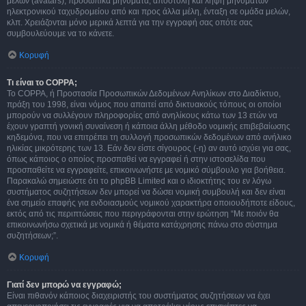
μελών (avatars), προσωπικά μηνύματα, αποστολή και λήψη μηνυμάτων
ηλεκτρονικού ταχυδρομείου από και προς άλλα μέλη, ένταξη σε ομάδα μελών,
κλπ. Χρειάζονται μόνο μερικά λεπτά για την εγγραφή σας οπότε σας
συμβουλεύουμε να το κάνετε.
Κορυφή
Τι είναι το COPPA;
Το COPPA, ή Προστασία Προσωπικών Δεδομένων Ανηλίκων στο Διαδίκτυο,
πράξη του 1998, είναι νόμος που απαιτεί από δικτυακούς τόπους οι οποίοι
μπορούν να συλλέγουν πληροφορίες από ανηλίκους κάτω των 13 ετών να
έχουν γραπτή γονική συναίνεση ή κάποια άλλη μέθοδο νομικής επιβεβαίωσης
κηδεμόνα, που να επιτρέπει τη συλλογή προσωπικών δεδομένων από ανήλικο
ηλικίας μικρότερης των 13. Εάν δεν είστε σίγουρος (-η) αν αυτό ισχύει για σας,
όπως κάποιος ο οποίος προσπαθεί να εγγραφεί ή στην ιστοσελίδα που
προσπαθείτε να εγγραφείτε, επικοινωνήστε με νομικό σύμβουλο για βοήθεια.
Παρακαλώ σημειώστε ότι το phpBB Limited και ο ιδιοκτήτης του εν λόγω
συστήματος συζητήσεων δεν μπορεί να δώσει νομική συμβουλή και δεν είναι
ένα σημείο επαφής για ενδοιασμούς νομικού χαρακτήρα οποιουδήποτε είδους,
εκτός από τις περιπτώσεις που περιγράφονται στην ερώτηση “Με ποιόν θα
επικοινωνήσω σχετικά με νομικά ή θέματα κατάχρησης πάνω στο σύστημα
συζητήσεων;”.
Κορυφή
Γιατί δεν μπορώ να εγγραφώ;
Είναι πιθανόν κάποιος διαχειριστής του συστήματος συζητήσεων να έχει