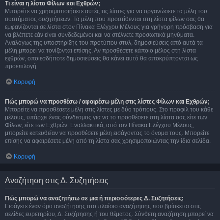
Τι είναι η λίστα Φίλων και Εχθρών;
Μπορείτε να χρησιμοποιήσετε αυτές τις λίστες για να οργανώσετε τα μέλη του
συστήματος συζητήσεων. Τα μέλη που προστίθενται στη λίστα φίλων σας θα
εμφανίζονται σε λίστα στον Πίνακα Ελέγχου Μέλους για γρήγορη πρόσβαση για
να βλέπετε εάν είναι συνδεδεμένοι και να στέλνετε προσωπικά μηνύματα.
Αναλόγως της υποστήριξης του προτύπου στυλ, δημοσιεύσεις από αυτά τα
μέλη μπορεί να τονίζονται επίσης. Αν προσθέσετε κάποιο μέλος στη λίστα
εχθρών, οποιεσδήποτε δημοσιεύσεις θα κάνει αυτό θα αποκρύπτονται ως
προεπιλογή.
Κορυφή
Πώς μπορώ να προσθέσω / αφαιρέσω μέλη στις λίστες Φίλων και Εχθρών;
Μπορείτε να προσθέσετε μέλη στις λίστες με δύο τρόπους. Στο προφίλ του κάθε
μέλους, υπάρχει ένας σύνδεσμος για να το προσθέσετε στη λίστα σας είτε των
Φίλων, είτε των Εχθρών. Εναλλακτικά, από τον Πίνακα Ελέγχου Μέλους,
μπορείτε κατευθείαν να προσθέσετε μέλη εισάγοντας το όνομα τους. Μπορείτε
επίσης να αφαιρέσετε μέλη από τη λίστα σας χρησιμοποιώντας την ίδια σελίδα.
Κορυφή
Αναζήτηση στις Δ. Συζητήσεις
Πώς μπορώ να αναζητήσω σε μια ή περισσότερες Δ. Συζητήσεις;
Εισάγετε έναν όρο αναζήτησης στο πλαίσιο αναζήτησης που βρίσκεται στις
σελίδες ευρετηρίου, Δ. Συζήτησης ή του θέματος. Σύνθετη αναζήτηση μπορεί να