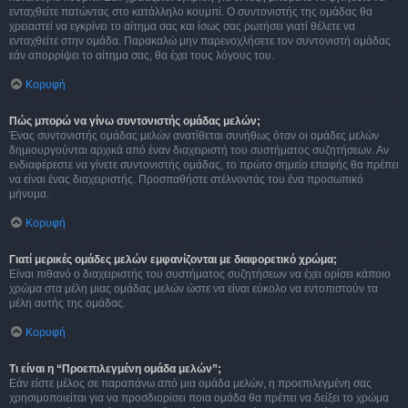
ενταχθείτε πατώντας στο κατάλληλο κουμπί. Ο συντονιστής της ομάδας θα
χρειαστεί να εγκρίνει το αίτημα σας και ίσως σας ρωτήσει γιατί θέλετε να
ενταχθείτε στην ομάδα. Παρακαλώ μην παρενοχλήσετε τον συντονιστή ομάδας
εάν απορρίψει το αίτημα σας, θα έχει τους λόγους του.
Κορυφή
Πώς μπορώ να γίνω συντονιστής ομάδας μελών;
Ένας συντονιστής ομάδας μελών ανατίθεται συνήθως όταν οι ομάδες μελών
δημιουργούνται αρχικά από έναν διαχειριστή του συστήματος συζητήσεων. Αν
ενδιαφέρεστε να γίνετε συντονιστής ομάδας, το πρώτο σημείο επαφής θα πρέπει
να είναι ένας διαχειριστής. Προσπαθήστε στέλνοντάς του ένα προσωπικό
μήνυμα.
Κορυφή
Γιατί μερικές ομάδες μελών εμφανίζονται με διαφορετικό χρώμα;
Είναι πιθανό ο διαχειριστής του συστήματος συζητήσεων να έχει ορίσει κάποιο
χρώμα στα μέλη μιας ομάδας μελών ώστε να είναι εύκολο να εντοπιστούν τα
μέλη αυτής της ομάδας.
Κορυφή
Τι είναι η “Προεπιλεγμένη ομάδα μελών”;
Εάν είστε μέλος σε παραπάνω από μια ομάδα μελών, η προεπιλεγμένη σας
χρησιμοποιείται για να προσδιορίσει ποια ομάδα θα πρέπει να δείξει το χρώμα