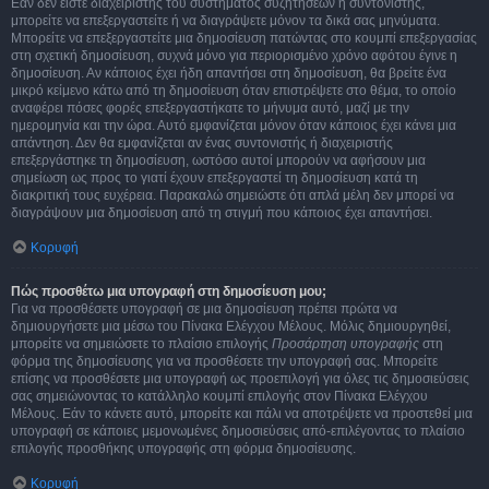
Εάν δεν είστε διαχειριστής του συστήματος συζητήσεων ή συντονιστής,
μπορείτε να επεξεργαστείτε ή να διαγράψετε μόνον τα δικά σας μηνύματα.
Μπορείτε να επεξεργαστείτε μια δημοσίευση πατώντας στο κουμπί επεξεργασίας
στη σχετική δημοσίευση, συχνά μόνο για περιορισμένο χρόνο αφότου έγινε η
δημοσίευση. Αν κάποιος έχει ήδη απαντήσει στη δημοσίευση, θα βρείτε ένα
μικρό κείμενο κάτω από τη δημοσίευση όταν επιστρέψετε στο θέμα, το οποίο
αναφέρει πόσες φορές επεξεργαστήκατε το μήνυμα αυτό, μαζί με την
ημερομηνία και την ώρα. Αυτό εμφανίζεται μόνον όταν κάποιος έχει κάνει μια
απάντηση. Δεν θα εμφανίζεται αν ένας συντονιστής ή διαχειριστής
επεξεργάστηκε τη δημοσίευση, ωστόσο αυτοί μπορούν να αφήσουν μια
σημείωση ως προς το γιατί έχουν επεξεργαστεί τη δημοσίευση κατά τη
διακριτική τους ευχέρεια. Παρακαλώ σημειώστε ότι απλά μέλη δεν μπορεί να
διαγράψουν μια δημοσίευση από τη στιγμή που κάποιος έχει απαντήσει.
Κορυφή
Πώς προσθέτω μια υπογραφή στη δημοσίευση μου;
Για να προσθέσετε υπογραφή σε μια δημοσίευση πρέπει πρώτα να
δημιουργήσετε μια μέσω του Πίνακα Ελέγχου Μέλους. Μόλις δημιουργηθεί,
μπορείτε να σημειώσετε το πλαίσιο επιλογής
Προσάρτηση υπογραφής
στη
φόρμα της δημοσίευσης για να προσθέσετε την υπογραφή σας. Μπορείτε
επίσης να προσθέσετε μια υπογραφή ως προεπιλογή για όλες τις δημοσιεύσεις
σας σημειώνοντας το κατάλληλο κουμπί επιλογής στον Πίνακα Ελέγχου
Μέλους. Εάν το κάνετε αυτό, μπορείτε και πάλι να αποτρέψετε να προστεθεί μια
υπογραφή σε κάποιες μεμονωμένες δημοσιεύσεις από-επιλέγοντας το πλαίσιο
επιλογής προσθήκης υπογραφής στη φόρμα δημοσίευσης.
Κορυφή