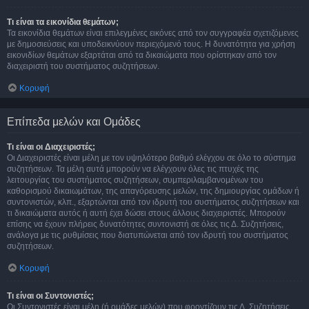
Τι είναι τα εικονίδια θεμάτων;
Τα εικονίδια θεμάτων είναι επιλεγμένες εικόνες από τον συγγραφέα σχετιζόμενες
με δημοσιεύσεις και υποδεικνύουν περιεχόμενό τους. Η δυνατότητα για χρήση
εικονιδίων θεμάτων εξαρτάται από τα δικαιώματα που ορίστηκαν από τον
διαχειριστή του συστήματος συζητήσεων.
Κορυφή
Επίπεδα μελών και Ομάδες
Τι είναι οι Διαχειριστές;
Οι Διαχειριστές είναι μέλη με τον υψηλότερο βαθμό ελέγχου σε όλο το σύστημα
συζητήσεων. Τα μέλη αυτά μπορούν να ελέγχουν όλες τις πτυχές της
λειτουργίας του συστήματος συζητήσεων, συμπεριλαμβανομένων του
καθορισμού δικαιωμάτων, της απαγόρευσης μελών, της δημιουργίας ομάδων ή
συντονιστών, κλπ., εξαρτώνται από τον ιδρυτή του συστήματος συζητήσεων και
τι δικαιώματα αυτός ή αυτή έχει δώσει στους άλλους διαχειριστές. Μπορούν
επίσης να έχουν πλήρεις δυνατότητες συντονιστή σε όλες τις Δ. Συζητήσεις,
ανάλογα με τις ρυθμίσεις που διατυπώνεται από τον ιδρυτή του συστήματος
συζητήσεων.
Κορυφή
Τι είναι οι Συντονιστές;
Οι Συντονιστές είναι μέλη (ή ομάδες μελών) που φροντίζουν τις Δ. Συζητήσεις