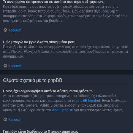
Τι συνημμένα επιτρέπονται σε αυτό το σύστημα συζητήσεων;
Κάθε διαχειριστής συστήματος συζητήσεων μπορεί να επιτρέπει ή να μην
επιτρέπει ορισμένους τύπους συνημμένων. Εάν δεν είστε σίγουρος (-η) τι
συνημμένα επιτρέπονται να φορτωθούν, επικοινωνήστε με τον διαχειριστή του
συστήματος συζητήσεων για βοήθεια.
Κορυφή
Πώς μπορώ να βρω όλα τα συνημμένα μου;
Για να βρείτε τη λίστα των συνημμένων σας τα οποία έχετε φορτώσει, πηγαίνετε
στον Πίνακα Ελέγχου Μέλους και ακολουθήστε τους συνδέσμους στην ενότητα
συνημμένων.
Κορυφή
Θέματα σχετικά με το phpBB
Ποιος έχει δημιουργήσει αυτό το σύστημα συζητήσεων;
Αυτό το λογισμικό (στη μη τροποποιημένη του έκδοση) έχει υλοποιηθεί,
κυκλοφορήσει και είναι κατοχυρωμένο από το
phpBB Limited
. Είναι διαθέσιμο
υπό την GNU General Public License, έκδοση 2 (GPL-2.0) και μπορεί να
διανεμηθεί ελεύθερα. Δείτε στο
About phpBB
για περισσότερες λεπτομέρειες.
Κορυφή
Γιατί δεν είναι διαθέσιμο το Χ χαρακτηριστικό;