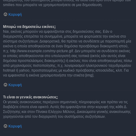
διαχειριστής του συστήματος μπορεί επίσης να θέσει ένα όριο στον αριθμό των
smilies που μπορείτε να χρησιμοποιήσετε σε μια δημοσίευση.
Κορυφή
Μπορώ να δημοσιεύω εικόνες;
Ναι, εικόνες μπορούν να εμφανίζονται στις δημοσιεύσεις σας. Εάν ο
διαχειριστής επιτρέπει τα συνημμένα, μπορείτε να φορτώσετε την εικόνα στο
σύστημα συζητήσεων. Διαφορετικά, θα πρέπει να συνδέσετε με παραπομπή μία
εικόνα η οποία αποθηκεύεται σε έναν δημόσια προσβάσιμο διακομιστή ιστού,
π.χ. http://www.example.com/my-picture.gif. Δεν μπορείτε να συνδέσετε εικόνες
οι οποίες αποθηκεύονται στο υπολογιστή σας τοπικά (εκτός εάν αυτός είναι
δημόσια προσπελάσιμος διακομιστής) ή εικόνες που είναι αποθηκευμένες πίσω
από μηχανισμούς πιστοποίησης, π.χ. λογαριασμοί ηλεκτρονικού ταχυδρομείου
hotmail ή yahoo, προστατευμένες με κωδικό πρόσβασης ιστοσελίδες, κλπ. Για
να εμφανιστεί η εικόνα χρησιμοποιήστε την ετικέτα [img].
Κορυφή
Τι είναι οι γενικές ανακοινώσεις;
Οι γενικές ανακοινώσεις περιέχουν σημαντικές πληροφορίες και πρέπει να τις
διαβάζετε όποτε είναι εφικτό. Αυτές θα εμφανίζονται στην κορυφή της κάθε Δ.
Συζήτησης και στον Πίνακα Ελέγχου Μέλους. Δικαιώματα γενικής ανακοίνωσης
χορηγούνται από τον διαχειριστή του συστήματος συζητήσεων.
Κορυφή