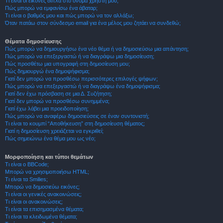
Τι είναι οι εικόνες δίπλα στο όνομα χρήστη μου;
Πώς μπορώ να εμφανίσω ένα άβαταρ;
Τι είναι ο βαθμός μου και πώς μπορώ να τον αλλάξω;
Όταν πατάω στον σύνδεσμο email για ένα μέλος μου ζητάει να συνδεθώ;
Θέματα δημοσίευσης
Πώς μπορώ να δημιουργήσω ένα νέο θέμα ή να δημοσιεύσω μια απάντηση;
Πώς μπορώ να επεξεργαστώ ή να διαγράψω μια δημοσίευση;
Πώς προσθέτω μια υπογραφή στη δημοσίευση μου;
Πώς δημιουργώ ένα δημοψήφισμα;
Γιατί δεν μπορώ να προσθέσω περισσότερες επιλογές ψήφων;
Πώς μπορώ να επεξεργαστώ ή να διαγράψω ένα δημοψήφισμα;
Γιατί δεν έχω πρόσβαση σε μια Δ. Συζήτηση;
Γιατί δεν μπορώ να προσθέσω συνημμένα;
Γιατί έχω λάβει μια προειδοποίηση;
Πώς μπορώ να αναφέρω δημοσιεύσεις σε έναν συντονιστή;
Τι είναι το κουμπί “Αποθήκευση” στη δημοσίευση θέματος;
Γιατί η δημοσίευση χρειάζεται να εγκριθεί;
Πώς σημειώνω ένα θέμα μου ως νέο;
Μορφοποίηση και τύποι θεμάτων
Τι είναι ο BBCode;
Μπορώ να χρησιμοποιήσω HTML;
Τι είναι τα Smilies;
Μπορώ να δημοσιεύω εικόνες;
Τι είναι οι γενικές ανακοινώσεις;
Τι είναι οι ανακοινώσεις;
Τι είναι τα επισημασμένα θέματα;
Τι είναι τα κλειδωμένα θέματα;