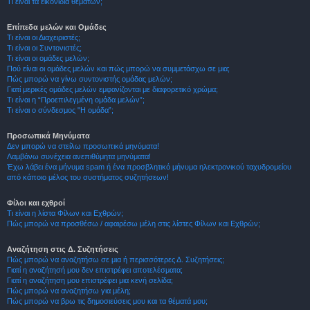
Τι είναι τα εικονίδια θεμάτων;
Επίπεδα μελών και Ομάδες
Τι είναι οι Διαχειριστές;
Τι είναι οι Συντονιστές;
Τι είναι οι ομάδες μελών;
Πού είναι οι ομάδες μελών και πώς μπορώ να συμμετάσχω σε μια;
Πώς μπορώ να γίνω συντονιστής ομάδας μελών;
Γιατί μερικές ομάδες μελών εμφανίζονται με διαφορετικό χρώμα;
Τι είναι η “Προεπιλεγμένη ομάδα μελών”;
Τι είναι ο σύνδεσμος "Η ομάδα”;
Προσωπικά Μηνύματα
Δεν μπορώ να στείλω προσωπικά μηνύματα!
Λαμβάνω συνέχεια ανεπιθύμητα μηνύματα!
Έχω λάβει ένα μήνυμα spam ή ένα προσβλητικό μήνυμα ηλεκτρονικού ταχυδρομείου
από κάποιο μέλος του συστήματος συζητήσεων!
Φίλοι και εχθροί
Τι είναι η λίστα Φίλων και Εχθρών;
Πώς μπορώ να προσθέσω / αφαιρέσω μέλη στις λίστες Φίλων και Εχθρών;
Αναζήτηση στις Δ. Συζητήσεις
Πώς μπορώ να αναζητήσω σε μια ή περισσότερες Δ. Συζητήσεις;
Γιατί η αναζήτησή μου δεν επιστρέφει αποτελέσματα;
Γιατί η αναζήτηση μου επιστρέφει μια κενή σελίδα;
Πώς μπορώ να αναζητήσω για μέλη;
Πώς μπορώ να βρω τις δημοσιεύσεις μου και τα θέματά μου;