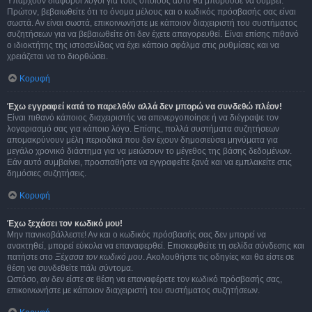
Υπάρχουν διάφοροι λόγοι για τους οποίους αυτό θα μπορούσε να συμβεί.
Πρώτον, βεβαιωθείτε ότι το όνομα μέλους και ο κωδικός πρόσβασής σας είναι
σωστά. Αν είναι σωστά, επικοινωνήστε με κάποιον διαχειριστή του συστήματος
συζητήσεων για να βεβαιωθείτε ότι δεν έχετε απαγορευθεί. Είναι επίσης πιθανό
ο ιδιοκτήτης της ιστοσελίδας να έχει κάποιο σφάλμα στις ρυθμίσεις και να
χρειάζεται να το διορθώσει.
Κορυφή
Έχω εγγραφεί κατά το παρελθόν αλλά δεν μπορώ να συνδεθώ πλέον!
Είναι πιθανό κάποιος διαχειριστής να απενεργοποίησε ή να διέγραψε τον
λογαριασμό σας για κάποιο λόγο. Επίσης, πολλά συστήματα συζητήσεων
απομακρύνουν μέλη περιοδικά που δεν έχουν δημοσιεύσει μηνύματα για
μεγάλο χρονικό διάστημα για να μειώσουν το μέγεθος της βάσης δεδομένων.
Εάν αυτό συμβαίνει, προσπαθήστε να εγγραφείτε ξανά και να εμπλακείτε στις
δημόσιες συζητήσεις.
Κορυφή
Έχω ξεχάσει τον κωδικό μου!
Μην πανικοβάλλεστε! Αν και ο κωδικός πρόσβασής σας δεν μπορεί να
ανακτηθεί, μπορεί εύκολα να επαναφερθεί. Επισκεφθείτε τη σελίδα σύνδεσης και
πατήστε στο
Ξέχασα τον κωδικό μου
. Ακολουθήστε τις οδηγίες και θα είστε σε
θέση να συνδεθείτε πάλι σύντομα.
Ωστόσο, αν δεν είστε σε θέση να επαναφέρετε τον κωδικό πρόσβασής σας,
επικοινωνήστε με κάποιον διαχειριστή του συστήματος συζητήσεων.