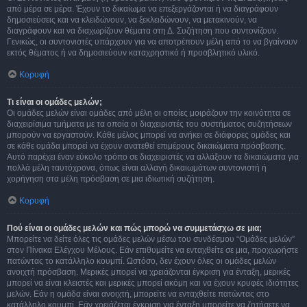
από μέρα σε μέρα. Έχουν το δικαίωμα να επεξεργάζονται ή να διαγράφουν
δημοσιεύσεις και να κλειδώνουν, να ξεκλειδώνουν, να μετακινούν, να
διαγράφουν και να διαχωρίζουν θέματα στη Δ. Συζήτηση που συντονίζουν.
Γενικώς, οι συντονιστές υπάρχουν για να αποτρέπουν μέλη από το να βγαίνουν
εκτός θέματος ή να δημοσιεύουν καταχρηστικό ή προσβλητικό υλικό.
Κορυφή
Τι είναι οι ομάδες μελών;
Οι ομάδες μελών είναι ομάδες από μέλη οι οποίες μοιράζουν την κοινότητα σε
διαχειρίσιμα τμήματα με τα οποία οι διαχειριστές του συστήματος συζητήσεων
μπορούν να εργαστούν. Κάθε μέλος μπορεί να ανήκει σε διάφορες ομάδες και
σε κάθε ομάδα μπορεί να έχουν ανατεθεί επιμέρους δικαιώματα πρόσβασης.
Αυτό παρέχει έναν εύκολο τρόπο σε διαχειριστές να αλλάξουν τα δικαιώματα για
πολλά μέλη ταυτόχρονα, όπως είναι αλλαγή δικαιωμάτων συντονιστή ή
χορήγηση στα μέλη πρόσβαση σε μια ιδιωτική συζήτηση.
Κορυφή
Πού είναι οι ομάδες μελών και πώς μπορώ να συμμετάσχω σε μια;
Μπορείτε να δείτε όλες τις ομάδες μελών μέσω του συνδέσμου “Ομάδες μελών”
στον Πίνακα Ελέγχου Μέλους. Εάν επιθυμείτε να ενταχθείτε σε μια, προχωρήστε
πατώντας το κατάλληλο κουμπί. Ωστόσο, δεν έχουν όλες οι ομάδες μελών
ανοιχτή πρόσβαση. Μερικές μπορεί να χρειάζονται έγκριση για ένταξη, μερικές
μπορεί να είναι κλειστές και μερικές μπορεί ακόμη και να έχουν κρυφές ιδιότητες
μελών. Εάν η ομάδα είναι ανοιχτή, μπορείτε να ενταχθείτε πατώντας στο
κατάλληλο κουμπί. Εάν χρειάζεται έγκριση για ένταξη μπορείτε να ζητήσετε να