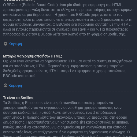
Τι είναι ο BBCode;
Ο BBCode (Bulletin Board Code) είναι μία ιδιαίτερη εφαρμογή της HTML,
προσφέροντας μεγάλη δυνατότητα ελέγχου της μορφοποίησης σε συγκεκριμένα
αντικείμενα σε μια δημοσίευση. Η χρήση του BBCode χορηγείται από τον
διαχειριστή, αλλά μπορεί επίσης να απενεργοποιηθεί σε μια δημοσίευση από τη
φόρμα υποβολής μηνύματος. Ο BBCode έχει παρόμοια σύνταξη με την HTML,
αλλά οι εντολές περικλείονται σε αγκύλες [ και ] αντί < και >. Για περισσότερες
πληροφορίες για τον BBCode δείτε τον οδηγό από τη φόρμα δημοσίευσης.
Κορυφή
Μπορώ να χρησιμοποιήσω HTML;
Όχι. Δεν είναι δυνατόν να δημοσιεύσετε HTML σε αυτό το σύστημα συζητήσεων
και να αποδοθεί ως HTML. Περισσότερη μορφοποίηση η οποία μπορεί να
διεξαχθεί χρησιμοποιώντας HTML μπορεί να εφαρμοστεί χρησιμοποιώντας
BBCode αντί αυτού.
Κορυφή
Τι είναι τα Smilies;
Τα Smilies, ή Emoticons, είναι μικρά εικονίδια τα οποία μπορούν να
χρησιμοποιηθούν για να εκφράσουν συναίσθημα χρησιμοποιώντας έναν
σύντομο κώδικα, π.χ. :) υποδηλώνει ευτυχισμένος, ενώ :( υποδηλώνει
λυπημένος. Η πλήρης λίστα των εικονιδίων μπορεί να εμφανιστεί στη φόρμα
δημοσίευσης. Προσπαθήστε να μη χρησιμοποιείτε καταχρηστικώς τα smilies,
καθώς μπορεί να καταστήσουν μια δημοσίευση μη αναγνώσιμη και κάποιος
συντονιστής ίσως να επεξεργαστεί ή να αφαιρέσει τη δημοσίευση ολόκληρη. Ο