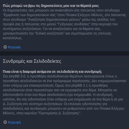
Πώς μπορώ να βρω τις δημοσιεύσεις μου και τα θέματά μου;
Οι δημοσιεύσεις σας μπορούν να ανακτηθούν είτε πατώντας στον σύνδεσμο
“Εμφάνιση των δημοσιεύσεών σας” στον Πίνακα Ελέγχου Μέλους, είτε πατώντας
στον σύνδεσμο “Αναζήτηση δημοσιεύσεων μέλους” μέσω της σελίδας του
προφίλ σας ή πατώντας στο μενού “Γρήγορες συνδέσεις” στην κορυφή του
συστήματος συζητήσεων. Για να αναζητήσετε για τα θέματα σας,
χρησιμοποιείστε την “Ειδική αναζήτηση” και συμπληρώστε τις επιλογές
καταλλήλως.
Κορυφή
Συνδρομές και Σελιδοδείκτες
Ποια είναι η διαφορά ανάμεσα σε σελιδοδείκτη και συνδρομή;
Στο phpBB 3.0, η προσθήκη σελιδοδεικτών θεμάτων λειτουργούσε όπως η
προσθήκη σελιδοδεικτών σε ένα πρόγραμμα περιήγησης. Δεν ενημερωνόσασταν
όταν υπήρχε μια επικαιροποίηση. Όμως στο phpBB 3.1 η προσθήκη
σελιδοδεικτών είναι περισσότερο σαν να εγγραφείτε στο θέμα. Μπορείτε να
ειδοποιηθείτε όταν ένα θέμα σελιδοδείκτη έχει ενημερωθεί. Η συνδρομή,
ωστόσο, θα σας ειδοποιήσει όταν υπάρχει μια ενημέρωση σε ένα θέμα ή σε μια
Δ. Συζήτηση στο σύστημα συζητήσεων. Οι επιλογές ειδοποίησης για
σελιδοδείκτες και συνδρομές μπορούν να ρυθμιστούν από τον Πίνακα Ελέγχου
Μέλους, στην καρτέλα “Προτιμήσεις Δ. Συζήτησης”.
Κορυφή