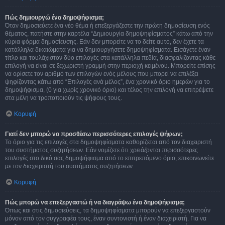
Πώς δημιουργώ ένα δημοψήφισμα;
Όταν δημοσιεύετε ένα νέο θέμα ή επεξεργάζεστε την πρώτη δημοσίευση ενός
θέματος, πατήστε στην καρτέλα “Δημιουργία δημοψηφίσματος” κάτω από την
κύρια φόρμα δημοσίευσης. Εάν δεν μπορείτε να το δείτε αυτό, δεν έχετε τα
κατάλληλα δικαιώματα για να δημιουργήσετε δημοψηφίσματα. Εισάγετε έναν
τίτλο και τουλάχιστον δύο επιλογές στα κατάλληλα πεδία, διασφαλίζοντας κάθε
επιλογή να είναι σε ξεχωριστή γραμμή στην περιοχή κειμένου. Μπορείτε επίσης
να ορίσετε τον αριθμό των επιλογών ενός μέλους που μπορεί να επιλέξει
ψηφίζοντας κάτω από “Επιλογές ανά μέλος”, ένα χρονικό όριο ημερών για το
δημοψήφισμα, (0 για χωρίς χρονικό όριο) και τέλος την επιλογή να επιτρέψετε
στα μέλη να τροποποιούν τις ψήφους τους.
Κορυφή
Γιατί δεν μπορώ να προσθέσω περισσότερες επιλογές ψήφων;
Το όριο για τις επιλογές στα δημοψηφίσματα καθορίζεται από τον διαχειριστή
του συστήματος συζητήσεων. Εάν νομίζετε ότι χρειάζονται περισσότερες
επιλογές στο δικό σας δημοψήφισμα από το επιτρεπόμενο όριο, επικοινωνείτε
με τον διαχειριστή του συστήματος συζητήσεων.
Κορυφή
Πώς μπορώ να επεξεργαστώ ή να διαγράψω ένα δημοψήφισμα;
Όπως και στις δημοσιεύσεις, τα δημοψηφίσματα μπορούν να επεξεργαστούν
μόνον από τον συγγραφέα τους, έναν συντονιστή ή έναν διαχειριστή. Για να