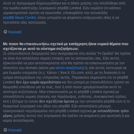
Αυτό το πρόγραμμα δημιουργήθηκε και η άδεια χρήσης του αποδόθηκε από
την ομάδα ανάπτυξης λογισμικού phpBB Limited. Εάν νομίζετε ότι κάποιο
χαρακτηριστικό πρέπει να προστεθεί, επισκεφθείτε την ιστοσελίδα
phpBB Ideas Centre
, όπου μπορείτε να ψηφίσετε υπάρχουσες ιδέες ή να
προτείνετε νέες λειτουργίες.
Κορυφή
Με ποιον θα επικοινωνήσω σχετικά με κατάχρηση ή/και νομικά θέματα που
σχετίζονται με αυτό το σύστημα συζητήσεων;
Σε οποιονδήποτε διαχειριστή που αναγράφεται στη σελίδα “Η Ομάδα” θα πρέπει
να είναι ένα κατάλληλο σημείο επαφής για τις καταγγελίες σας. Εάν αυτός
εξακολουθεί να μην ανταποκρίνεται τότε θα πρέπει να επικοινωνήσετε με τον
ιδιοκτήτη του domain (κάντε μια
whois αναζήτηση
) ή, εάν αυτός λειτουργεί σε
μια δωρεάν υπηρεσία (π.χ. Yahoo !, free.fr, f2s.com, κλπ), με τη διοίκηση ή το
τμήμα καταχρήσεων της υπηρεσίας αυτής. Παρακαλώ σημειώστε ότι το phpBB
Limited
δεν έχει καμία αρμοδιότητα
και δεν μπορεί με οποιονδήποτε τρόπο να
θεωρηθεί υπεύθυνο για το πώς, πού ή από ποιον χρησιμοποιείται αυτό το
σύστημα συζητήσεων. Μην επικοινωνείτε με το phpBB Limited σχετικά με
οποιαδήποτε νομικό (παύσης και παράλειψης, ευθύνης, συκοφαντικό σχόλιο,
κλπ.) ζήτημα το οποίο
δεν σχετίζεται άμεσα
με την ιστοσελίδα phpBB.com ή το
διακριτικό λογισμικό του ιδίου του phpBB. Εάν αποστείλετε μήνυμα
ηλεκτρονικού ταχυδρομείου στο phpBB Limited σχετικά
με οποιοδήποτε τρίτο
μέρος
χρήσης αυτού του λογισμικού θα πρέπει να αναμένετε μια αρνητική ή και
καμία ανταπόκριση.
Κορυφή