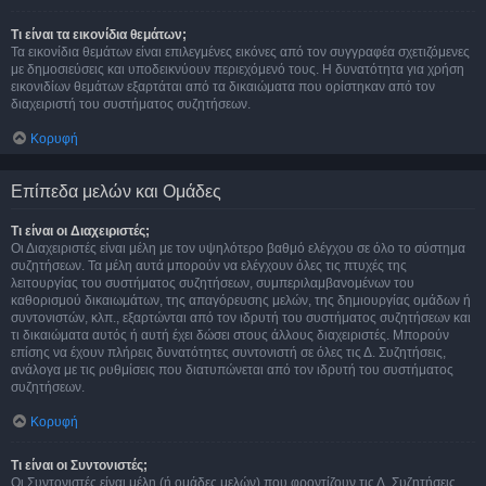
Τι είναι τα εικονίδια θεμάτων;
Τα εικονίδια θεμάτων είναι επιλεγμένες εικόνες από τον συγγραφέα σχετιζόμενες
με δημοσιεύσεις και υποδεικνύουν περιεχόμενό τους. Η δυνατότητα για χρήση
εικονιδίων θεμάτων εξαρτάται από τα δικαιώματα που ορίστηκαν από τον
διαχειριστή του συστήματος συζητήσεων.
Κορυφή
Επίπεδα μελών και Ομάδες
Τι είναι οι Διαχειριστές;
Οι Διαχειριστές είναι μέλη με τον υψηλότερο βαθμό ελέγχου σε όλο το σύστημα
συζητήσεων. Τα μέλη αυτά μπορούν να ελέγχουν όλες τις πτυχές της
λειτουργίας του συστήματος συζητήσεων, συμπεριλαμβανομένων του
καθορισμού δικαιωμάτων, της απαγόρευσης μελών, της δημιουργίας ομάδων ή
συντονιστών, κλπ., εξαρτώνται από τον ιδρυτή του συστήματος συζητήσεων και
τι δικαιώματα αυτός ή αυτή έχει δώσει στους άλλους διαχειριστές. Μπορούν
επίσης να έχουν πλήρεις δυνατότητες συντονιστή σε όλες τις Δ. Συζητήσεις,
ανάλογα με τις ρυθμίσεις που διατυπώνεται από τον ιδρυτή του συστήματος
συζητήσεων.
Κορυφή
Τι είναι οι Συντονιστές;
Οι Συντονιστές είναι μέλη (ή ομάδες μελών) που φροντίζουν τις Δ. Συζητήσεις