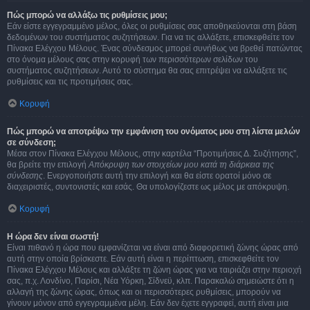
Πώς μπορώ να αλλάξω τις ρυθμίσεις μου;
Εάν είστε εγγεγραμμένο μέλος, όλες οι ρυθμίσεις σας αποθηκεύονται στη βάση
δεδομένων του συστήματος συζητήσεων. Για να τις αλλάξετε, επισκεφθείτε τον
Πίνακα Ελέγχου Μέλους. Ένας σύνδεσμος μπορεί συνήθως να βρεθεί πατώντας
στο όνομα μέλους σας στην κορυφή των περισσότερων σελίδων του
συστήματος συζητήσεων. Αυτό το σύστημα θα σας επιτρέψει να αλλάξετε τις
ρυθμίσεις και τις προτιμήσεις σας.
Κορυφή
Πώς μπορώ να αποτρέψω την εμφάνιση του ονόματος μου στη λίστα μελών
σε σύνδεση;
Μέσα στον Πίνακα Ελέγχου Μέλους, στην καρτέλα “Προτιμήσεις Δ. Συζήτησης”,
θα βρείτε την επιλογή
Απόκρυψη των στοιχείων μου κατά τη διάρκεια της
σύνδεσης
. Ενεργοποιήστε αυτή την επιλογή και θα είστε ορατοί μόνο σε
διαχειριστές, συντονιστές και εσάς. Θα υπολογίζεστε ως μέλος με απόκρυψη.
Κορυφή
Η ώρα δεν είναι σωστή!
Είναι πιθανό η ώρα που εμφανίζεται να είναι από διαφορετική ζώνης ώρας από
αυτή στην οποία βρίσκεστε. Εάν αυτή είναι η περίπτωση, επισκεφθείτε τον
Πίνακα Ελέγχου Μέλους και αλλάξτε τη ζώνη ώρας για να ταιριάζει στην περιοχή
σας, π.χ. Λονδίνο, Παρίσι, Νέα Υόρκη, Σίδνεϋ, κλπ. Παρακαλώ σημειώστε ότι η
αλλαγή της ζώνης ώρας, όπως και οι περισσότερες ρυθμίσεις, μπορούν να
γίνουν μόνον από εγγεγραμμένα μέλη. Εάν δεν έχετε εγγραφεί, αυτή είναι μια