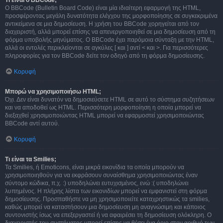
Τι είναι ο BBCode;
Ο BBCode (Bulletin Board Code) είναι μία ιδιαίτερη εφαρμογή της HTML,
προσφέροντας μεγάλη δυνατότητα ελέγχου της μορφοποίησης σε συγκεκριμένα
αντικείμενα σε μια δημοσίευση. Η χρήση του BBCode χορηγείται από τον
διαχειριστή, αλλά μπορεί επίσης να απενεργοποιηθεί σε μια δημοσίευση από τη
φόρμα υποβολής μηνύματος. Ο BBCode έχει παρόμοια σύνταξη με την HTML,
αλλά οι εντολές περικλείονται σε αγκύλες [ και ] αντί < και >. Για περισσότερες
πληροφορίες για τον BBCode δείτε τον οδηγό από τη φόρμα δημοσίευσης.
Κορυφή
Μπορώ να χρησιμοποιήσω HTML;
Όχι. Δεν είναι δυνατόν να δημοσιεύσετε HTML σε αυτό το σύστημα συζητήσεων
και να αποδοθεί ως HTML. Περισσότερη μορφοποίηση η οποία μπορεί να
διεξαχθεί χρησιμοποιώντας HTML μπορεί να εφαρμοστεί χρησιμοποιώντας
BBCode αντί αυτού.
Κορυφή
Τι είναι τα Smilies;
Τα Smilies, ή Emoticons, είναι μικρά εικονίδια τα οποία μπορούν να
χρησιμοποιηθούν για να εκφράσουν συναίσθημα χρησιμοποιώντας έναν
σύντομο κώδικα, π.χ. :) υποδηλώνει ευτυχισμένος, ενώ :( υποδηλώνει
λυπημένος. Η πλήρης λίστα των εικονιδίων μπορεί να εμφανιστεί στη φόρμα
δημοσίευσης. Προσπαθήστε να μη χρησιμοποιείτε καταχρηστικώς τα smilies,
καθώς μπορεί να καταστήσουν μια δημοσίευση μη αναγνώσιμη και κάποιος
συντονιστής ίσως να επεξεργαστεί ή να αφαιρέσει τη δημοσίευση ολόκληρη. Ο