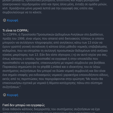
μελών (avatars), προσωπικά μηνύματα, αποστολή και λήψη μηνυμάτων
ηλεκτρονικού ταχυδρομείου από και προς άλλα μέλη, ένταξη σε ομάδα μελών,
κλπ. Χρειάζονται μόνο μερικά λεπτά για την εγγραφή σας οπότε σας
συμβουλεύουμε να το κάνετε.
Κορυφή
Τι είναι το COPPA;
Το COPPA, ή Προστασία Προσωπικών Δεδομένων Ανηλίκων στο Διαδίκτυο,
πράξη του 1998, είναι νόμος που απαιτεί από δικτυακούς τόπους οι οποίοι
μπορούν να συλλέγουν πληροφορίες από ανηλίκους κάτω των 13 ετών να
έχουν γραπτή γονική συναίνεση ή κάποια άλλη μέθοδο νομικής επιβεβαίωσης
κηδεμόνα, που να επιτρέπει τη συλλογή προσωπικών δεδομένων από ανήλικο
ηλικίας μικρότερης των 13. Εάν δεν είστε σίγουρος (-η) αν αυτό ισχύει για σας,
όπως κάποιος ο οποίος προσπαθεί να εγγραφεί ή στην ιστοσελίδα που
προσπαθείτε να εγγραφείτε, επικοινωνήστε με νομικό σύμβουλο για βοήθεια.
Παρακαλώ σημειώστε ότι το phpBB Limited και ο ιδιοκτήτης του εν λόγω
συστήματος συζητήσεων δεν μπορεί να δώσει νομική συμβουλή και δεν είναι
ένα σημείο επαφής για ενδοιασμούς νομικού χαρακτήρα οποιουδήποτε είδους,
εκτός από τις περιπτώσεις που περιγράφονται στην ερώτηση “Με ποιόν θα
επικοινωνήσω σχετικά με νομικά ή θέματα κατάχρησης πάνω στο σύστημα
συζητήσεων;”.
Κορυφή
Γιατί δεν μπορώ να εγγραφώ;
Είναι πιθανόν κάποιος διαχειριστής του συστήματος συζητήσεων να έχει