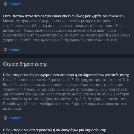
Κορυφή
Όταν πατάω στον σύνδεσμο email για ένα μέλος μου ζητάει να συνδεθώ;
Μόνον εγγεγραμμένα μέλη μπορούν να στείλουν μήνυμα ηλεκτρονικού
ταχυδρομείου σε άλλα μέλη μέσω της ενσωματωμένης φόρμας αποστολής
μηνύματος ηλεκτρονικού ταχυδρομείου και μόνο αν ο διαχειριστής έχει
ενεργοποιήσει αυτή τη δυνατότητα. Αυτό γίνεται για να αποτραπεί η κακόβουλη
χρήση του συστήματος ηλεκτρονικού ταχυδρομείου από ανώνυμα μέλη.
Κορυφή
Θέματα δημοσίευσης
Πώς μπορώ να δημιουργήσω ένα νέο θέμα ή να δημοσιεύσω μια απάντηση;
Για να δημοσιεύσετε ένα νέο θέμα σε μια Δ. Συζήτηση, πατήστε στο κουμπί “Νέο
θέμα”. Για να δημοσιεύσετε μια απάντηση σε ένα θέμα, πατήστε στο κουμπί
“Απάντηση”. Μπορεί να χρειαστεί να εγγραφείτε προκειμένου να μπορέσετε να
δημοσιεύσετε ένα μήνυμα. Μια λίστα με τα δικαιώματά σας σε κάθε Δ. Συζήτηση
είναι διαθέσιμη στο κάτω μέρος στις οθόνες της Δ. Συζήτησης και του θέματος.
Παράδειγμα: Μπορείτε να δημοσιεύετε νέα θέματα, Μπορείτε να επισυνάπτετε
αρχεία, κλπ.
Κορυφή
Πώς μπορώ να επεξεργαστώ ή να διαγράψω μια δημοσίευση;