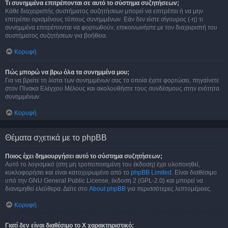
Τι συνημμένα επιτρέπονται σε αυτό το σύστημα συζητήσεων;
Κάθε διαχειριστής συστήματος συζητήσεων μπορεί να επιτρέπει ή να μην
επιτρέπει ορισμένους τύπους συνημμένων. Εάν δεν είστε σίγουρος (-η) τι
συνημμένα επιτρέπονται να φορτωθούν, επικοινωνήστε με τον διαχειριστή του
συστήματος συζητήσεων για βοήθεια.
Κορυφή
Πώς μπορώ να βρω όλα τα συνημμένα μου;
Για να βρείτε τη λίστα των συνημμένων σας τα οποία έχετε φορτώσει, πηγαίνετε
στον Πίνακα Ελέγχου Μέλους και ακολουθήστε τους συνδέσμους στην ενότητα
συνημμένων.
Κορυφή
Θέματα σχετικά με το phpBB
Ποιος έχει δημιουργήσει αυτό το σύστημα συζητήσεων;
Αυτό το λογισμικό (στη μη τροποποιημένη του έκδοση) έχει υλοποιηθεί,
κυκλοφορήσει και είναι κατοχυρωμένο από το
phpBB Limited
. Είναι διαθέσιμο
υπό την GNU General Public License, έκδοση 2 (GPL-2.0) και μπορεί να
διανεμηθεί ελεύθερα. Δείτε στο
About phpBB
για περισσότερες λεπτομέρειες.
Κορυφή
Γιατί δεν είναι διαθέσιμο το Χ χαρακτηριστικό;