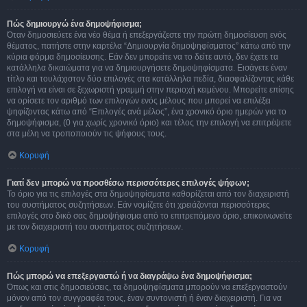
Πώς δημιουργώ ένα δημοψήφισμα;
Όταν δημοσιεύετε ένα νέο θέμα ή επεξεργάζεστε την πρώτη δημοσίευση ενός
θέματος, πατήστε στην καρτέλα “Δημιουργία δημοψηφίσματος” κάτω από την
κύρια φόρμα δημοσίευσης. Εάν δεν μπορείτε να το δείτε αυτό, δεν έχετε τα
κατάλληλα δικαιώματα για να δημιουργήσετε δημοψηφίσματα. Εισάγετε έναν
τίτλο και τουλάχιστον δύο επιλογές στα κατάλληλα πεδία, διασφαλίζοντας κάθε
επιλογή να είναι σε ξεχωριστή γραμμή στην περιοχή κειμένου. Μπορείτε επίσης
να ορίσετε τον αριθμό των επιλογών ενός μέλους που μπορεί να επιλέξει
ψηφίζοντας κάτω από “Επιλογές ανά μέλος”, ένα χρονικό όριο ημερών για το
δημοψήφισμα, (0 για χωρίς χρονικό όριο) και τέλος την επιλογή να επιτρέψετε
στα μέλη να τροποποιούν τις ψήφους τους.
Κορυφή
Γιατί δεν μπορώ να προσθέσω περισσότερες επιλογές ψήφων;
Το όριο για τις επιλογές στα δημοψηφίσματα καθορίζεται από τον διαχειριστή
του συστήματος συζητήσεων. Εάν νομίζετε ότι χρειάζονται περισσότερες
επιλογές στο δικό σας δημοψήφισμα από το επιτρεπόμενο όριο, επικοινωνείτε
με τον διαχειριστή του συστήματος συζητήσεων.
Κορυφή
Πώς μπορώ να επεξεργαστώ ή να διαγράψω ένα δημοψήφισμα;
Όπως και στις δημοσιεύσεις, τα δημοψηφίσματα μπορούν να επεξεργαστούν
μόνον από τον συγγραφέα τους, έναν συντονιστή ή έναν διαχειριστή. Για να