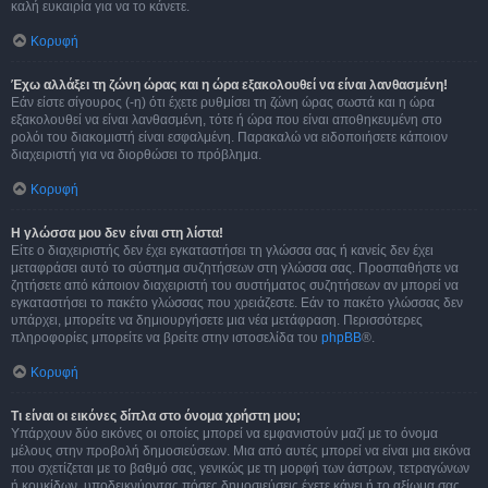
καλή ευκαιρία για να το κάνετε.
Κορυφή
Έχω αλλάξει τη ζώνη ώρας και η ώρα εξακολουθεί να είναι λανθασμένη!
Εάν είστε σίγουρος (-η) ότι έχετε ρυθμίσει τη ζώνη ώρας σωστά και η ώρα
εξακολουθεί να είναι λανθασμένη, τότε ή ώρα που είναι αποθηκευμένη στο
ρολόι του διακομιστή είναι εσφαλμένη. Παρακαλώ να ειδοποιήσετε κάποιον
διαχειριστή για να διορθώσει το πρόβλημα.
Κορυφή
Η γλώσσα μου δεν είναι στη λίστα!
Είτε ο διαχειριστής δεν έχει εγκαταστήσει τη γλώσσα σας ή κανείς δεν έχει
μεταφράσει αυτό το σύστημα συζητήσεων στη γλώσσα σας. Προσπαθήστε να
ζητήσετε από κάποιον διαχειριστή του συστήματος συζητήσεων αν μπορεί να
εγκαταστήσει το πακέτο γλώσσας που χρειάζεστε. Εάν το πακέτο γλώσσας δεν
υπάρχει, μπορείτε να δημιουργήσετε μια νέα μετάφραση. Περισσότερες
πληροφορίες μπορείτε να βρείτε στην ιστοσελίδα του
phpBB
®.
Κορυφή
Τι είναι οι εικόνες δίπλα στο όνομα χρήστη μου;
Υπάρχουν δύο εικόνες οι οποίες μπορεί να εμφανιστούν μαζί με το όνομα
μέλους στην προβολή δημοσιεύσεων. Μια από αυτές μπορεί να είναι μια εικόνα
που σχετίζεται με το βαθμό σας, γενικώς με τη μορφή των άστρων, τετραγώνων
ή κουκίδων, υποδεικνύοντας πόσες δημοσιεύσεις έχετε κάνει ή το αξίωμα σας