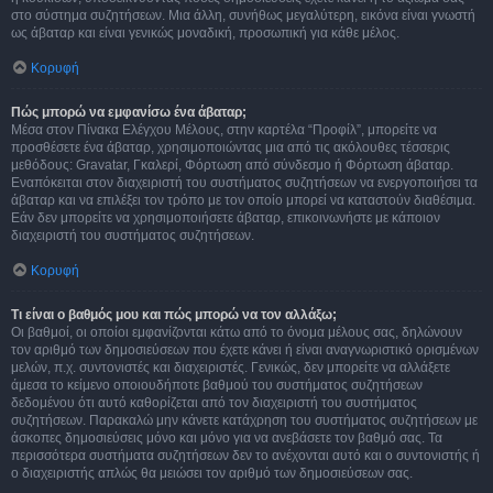
στο σύστημα συζητήσεων. Μια άλλη, συνήθως μεγαλύτερη, εικόνα είναι γνωστή
ως άβαταρ και είναι γενικώς μοναδική, προσωπική για κάθε μέλος.
Κορυφή
Πώς μπορώ να εμφανίσω ένα άβαταρ;
Μέσα στον Πίνακα Ελέγχου Μέλους, στην καρτέλα “Προφίλ”, μπορείτε να
προσθέσετε ένα άβαταρ, χρησιμοποιώντας μια από τις ακόλουθες τέσσερις
μεθόδους: Gravatar, Γκαλερί, Φόρτωση από σύνδεσμο ή Φόρτωση άβαταρ.
Εναπόκειται στον διαχειριστή του συστήματος συζητήσεων να ενεργοποιήσει τα
άβαταρ και να επιλέξει τον τρόπο με τον οποίο μπορεί να καταστούν διαθέσιμα.
Εάν δεν μπορείτε να χρησιμοποιήσετε άβαταρ, επικοινωνήστε με κάποιον
διαχειριστή του συστήματος συζητήσεων.
Κορυφή
Τι είναι ο βαθμός μου και πώς μπορώ να τον αλλάξω;
Οι βαθμοί, οι οποίοι εμφανίζονται κάτω από το όνομα μέλους σας, δηλώνουν
τον αριθμό των δημοσιεύσεων που έχετε κάνει ή είναι αναγνωριστικό ορισμένων
μελών, π.χ. συντονιστές και διαχειριστές. Γενικώς, δεν μπορείτε να αλλάξετε
άμεσα το κείμενο οποιουδήποτε βαθμού του συστήματος συζητήσεων
δεδομένου ότι αυτό καθορίζεται από τον διαχειριστή του συστήματος
συζητήσεων. Παρακαλώ μην κάνετε κατάχρηση του συστήματος συζητήσεων με
άσκοπες δημοσιεύσεις μόνο και μόνο για να ανεβάσετε τον βαθμό σας. Τα
περισσότερα συστήματα συζητήσεων δεν το ανέχονται αυτό και ο συντονιστής ή
ο διαχειριστής απλώς θα μειώσει τον αριθμό των δημοσιεύσεων σας.