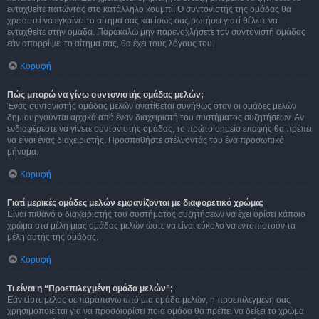
ενταχθείτε πατώντας στο κατάλληλο κουμπί. Ο συντονιστής της ομάδας θα
χρειαστεί να εγκρίνει το αίτημα σας και ίσως σας ρωτήσει γιατί θέλετε να
ενταχθείτε στην ομάδα. Παρακαλώ μην παρενοχλήσετε τον συντονιστή ομάδας
εάν απορρίψει το αίτημα σας, θα έχει τους λόγους του.
Κορυφή
Πώς μπορώ να γίνω συντονιστής ομάδας μελών;
Ένας συντονιστής ομάδας μελών ανατίθεται συνήθως όταν οι ομάδες μελών
δημιουργούνται αρχικά από έναν διαχειριστή του συστήματος συζητήσεων. Αν
ενδιαφέρεστε να γίνετε συντονιστής ομάδας, το πρώτο σημείο επαφής θα πρέπει
να είναι ένας διαχειριστής. Προσπαθήστε στέλνοντάς του ένα προσωπικό
μήνυμα.
Κορυφή
Γιατί μερικές ομάδες μελών εμφανίζονται με διαφορετικό χρώμα;
Είναι πιθανό ο διαχειριστής του συστήματος συζητήσεων να έχει ορίσει κάποιο
χρώμα στα μέλη μιας ομάδας μελών ώστε να είναι εύκολο να εντοπιστούν τα
μέλη αυτής της ομάδας.
Κορυφή
Τι είναι η “Προεπιλεγμένη ομάδα μελών”;
Εάν είστε μέλος σε παραπάνω από μια ομάδα μελών, η προεπιλεγμένη σας
χρησιμοποιείται για να προσδιορίσει ποια ομάδα θα πρέπει να δείξει το χρώμα