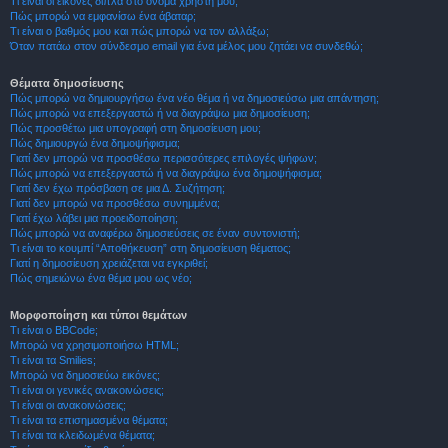
Τι είναι οι εικόνες δίπλα στο όνομα χρήστη μου;
Πώς μπορώ να εμφανίσω ένα άβαταρ;
Τι είναι ο βαθμός μου και πώς μπορώ να τον αλλάξω;
Όταν πατάω στον σύνδεσμο email για ένα μέλος μου ζητάει να συνδεθώ;
Θέματα δημοσίευσης
Πώς μπορώ να δημιουργήσω ένα νέο θέμα ή να δημοσιεύσω μια απάντηση;
Πώς μπορώ να επεξεργαστώ ή να διαγράψω μια δημοσίευση;
Πώς προσθέτω μια υπογραφή στη δημοσίευση μου;
Πώς δημιουργώ ένα δημοψήφισμα;
Γιατί δεν μπορώ να προσθέσω περισσότερες επιλογές ψήφων;
Πώς μπορώ να επεξεργαστώ ή να διαγράψω ένα δημοψήφισμα;
Γιατί δεν έχω πρόσβαση σε μια Δ. Συζήτηση;
Γιατί δεν μπορώ να προσθέσω συνημμένα;
Γιατί έχω λάβει μια προειδοποίηση;
Πώς μπορώ να αναφέρω δημοσιεύσεις σε έναν συντονιστή;
Τι είναι το κουμπί “Αποθήκευση” στη δημοσίευση θέματος;
Γιατί η δημοσίευση χρειάζεται να εγκριθεί;
Πώς σημειώνω ένα θέμα μου ως νέο;
Μορφοποίηση και τύποι θεμάτων
Τι είναι ο BBCode;
Μπορώ να χρησιμοποιήσω HTML;
Τι είναι τα Smilies;
Μπορώ να δημοσιεύω εικόνες;
Τι είναι οι γενικές ανακοινώσεις;
Τι είναι οι ανακοινώσεις;
Τι είναι τα επισημασμένα θέματα;
Τι είναι τα κλειδωμένα θέματα;