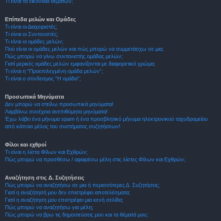
Τι είναι τα εικονίδια θεμάτων;
Επίπεδα μελών και Ομάδες
Τι είναι οι Διαχειριστές;
Τι είναι οι Συντονιστές;
Τι είναι οι ομάδες μελών;
Πού είναι οι ομάδες μελών και πώς μπορώ να συμμετάσχω σε μια;
Πώς μπορώ να γίνω συντονιστής ομάδας μελών;
Γιατί μερικές ομάδες μελών εμφανίζονται με διαφορετικό χρώμα;
Τι είναι η “Προεπιλεγμένη ομάδα μελών”;
Τι είναι ο σύνδεσμος "Η ομάδα”;
Προσωπικά Μηνύματα
Δεν μπορώ να στείλω προσωπικά μηνύματα!
Λαμβάνω συνέχεια ανεπιθύμητα μηνύματα!
Έχω λάβει ένα μήνυμα spam ή ένα προσβλητικό μήνυμα ηλεκτρονικού ταχυδρομείου
από κάποιο μέλος του συστήματος συζητήσεων!
Φίλοι και εχθροί
Τι είναι η λίστα Φίλων και Εχθρών;
Πώς μπορώ να προσθέσω / αφαιρέσω μέλη στις λίστες Φίλων και Εχθρών;
Αναζήτηση στις Δ. Συζητήσεις
Πώς μπορώ να αναζητήσω σε μια ή περισσότερες Δ. Συζητήσεις;
Γιατί η αναζήτησή μου δεν επιστρέφει αποτελέσματα;
Γιατί η αναζήτηση μου επιστρέφει μια κενή σελίδα;
Πώς μπορώ να αναζητήσω για μέλη;
Πώς μπορώ να βρω τις δημοσιεύσεις μου και τα θέματά μου;