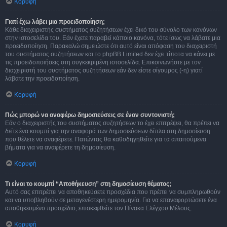
Κορυφή
Γιατί έχω λάβει μια προειδοποίηση;
Κάθε διαχειριστής συστήματος συζητήσεων έχει δικό του σύνολο των κανόνων
στην ιστοσελίδα του. Εάν έχετε παραβεί κάποιο κανόνα, τότε ίσως να λάβατε μια
προειδοποίηση. Παρακαλώ σημειώστε ότι αυτό είναι απόφαση του διαχειριστή
του συστήματος συζητήσεων και το phpBB Limited δεν έχει τίποτα να κάνει με
τις προειδοποιήσεις στη συγκεκριμένη ιστοσελίδα. Επικοινωνήστε με τον
διαχειριστή του συστήματος συζητήσεων εάν δεν είστε σίγουρος (-η) γιατί
λάβατε την προειδοποίηση.
Κορυφή
Πώς μπορώ να αναφέρω δημοσιεύσεις σε έναν συντονιστή;
Εάν ο διαχειριστής του συστήματος συζητήσεων το έχει επιτρέψει, θα πρέπει να
δείτε ένα κουμπί για την αναφορά των δημοσιεύσεων δίπλα στη δημοσίευση
που θέλετε να αναφέρετε. Πατώντας θα καθοδηγηθείτε για τα απαιτούμενα
βήματα για να αναφέρετε τη δημοσίευση.
Κορυφή
Τι είναι το κουμπί “Αποθήκευση” στη δημοσίευση θέματος;
Αυτό σας επιτρέπει να αποθηκεύσετε προσχέδια που πρέπει να συμπληρωθούν
και να υποβληθούν σε μεταγενέστερη ημερομηνία. Για να επαναφορτώσετε ένα
αποθηκευμένο προσχέδιο, επισκεφθείτε τον Πίνακα Ελέγχου Μέλους.
Κορυφή