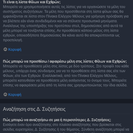
Τι είναι η λίστα Φίλων και Εχθρών;
Μπορείτε να χρησιμοποιήσετε αυτές τις λίστες για να οργανώσετε τα μέλη του
συστήματος συζητήσεων. Τα μέλη που προστίθενται στη λίστα φίλων σας θα
εμφανίζονται σε λίστα στον Πίνακα Ελέγχου Μέλους για γρήγορη πρόσβαση για
να βλέπετε εάν είναι συνδεδεμένοι και να στέλνετε προσωπικά μηνύματα.
Αναλόγως της υποστήριξης του προτύπου στυλ, δημοσιεύσεις από αυτά τα
μέλη μπορεί να τονίζονται επίσης. Αν προσθέσετε κάποιο μέλος στη λίστα
εχθρών, οποιεσδήποτε δημοσιεύσεις θα κάνει αυτό θα αποκρύπτονται ως
προεπιλογή.
Κορυφή
Πώς μπορώ να προσθέσω / αφαιρέσω μέλη στις λίστες Φίλων και Εχθρών;
Μπορείτε να προσθέσετε μέλη στις λίστες με δύο τρόπους. Στο προφίλ του κάθε
μέλους, υπάρχει ένας σύνδεσμος για να το προσθέσετε στη λίστα σας είτε των
Φίλων, είτε των Εχθρών. Εναλλακτικά, από τον Πίνακα Ελέγχου Μέλους,
μπορείτε κατευθείαν να προσθέσετε μέλη εισάγοντας το όνομα τους. Μπορείτε
επίσης να αφαιρέσετε μέλη από τη λίστα σας χρησιμοποιώντας την ίδια σελίδα.
Κορυφή
Αναζήτηση στις Δ. Συζητήσεις
Πώς μπορώ να αναζητήσω σε μια ή περισσότερες Δ. Συζητήσεις;
Εισάγετε έναν όρο αναζήτησης στο πλαίσιο αναζήτησης που βρίσκεται στις
σελίδες ευρετηρίου, Δ. Συζήτησης ή του θέματος. Σύνθετη αναζήτηση μπορεί να