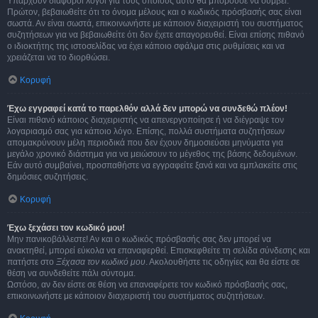
Υπάρχουν διάφοροι λόγοι για τους οποίους αυτό θα μπορούσε να συμβεί.
Πρώτον, βεβαιωθείτε ότι το όνομα μέλους και ο κωδικός πρόσβασής σας είναι
σωστά. Αν είναι σωστά, επικοινωνήστε με κάποιον διαχειριστή του συστήματος
συζητήσεων για να βεβαιωθείτε ότι δεν έχετε απαγορευθεί. Είναι επίσης πιθανό
ο ιδιοκτήτης της ιστοσελίδας να έχει κάποιο σφάλμα στις ρυθμίσεις και να
χρειάζεται να το διορθώσει.
Κορυφή
Έχω εγγραφεί κατά το παρελθόν αλλά δεν μπορώ να συνδεθώ πλέον!
Είναι πιθανό κάποιος διαχειριστής να απενεργοποίησε ή να διέγραψε τον
λογαριασμό σας για κάποιο λόγο. Επίσης, πολλά συστήματα συζητήσεων
απομακρύνουν μέλη περιοδικά που δεν έχουν δημοσιεύσει μηνύματα για
μεγάλο χρονικό διάστημα για να μειώσουν το μέγεθος της βάσης δεδομένων.
Εάν αυτό συμβαίνει, προσπαθήστε να εγγραφείτε ξανά και να εμπλακείτε στις
δημόσιες συζητήσεις.
Κορυφή
Έχω ξεχάσει τον κωδικό μου!
Μην πανικοβάλλεστε! Αν και ο κωδικός πρόσβασής σας δεν μπορεί να
ανακτηθεί, μπορεί εύκολα να επαναφερθεί. Επισκεφθείτε τη σελίδα σύνδεσης και
πατήστε στο
Ξέχασα τον κωδικό μου
. Ακολουθήστε τις οδηγίες και θα είστε σε
θέση να συνδεθείτε πάλι σύντομα.
Ωστόσο, αν δεν είστε σε θέση να επαναφέρετε τον κωδικό πρόσβασής σας,
επικοινωνήστε με κάποιον διαχειριστή του συστήματος συζητήσεων.