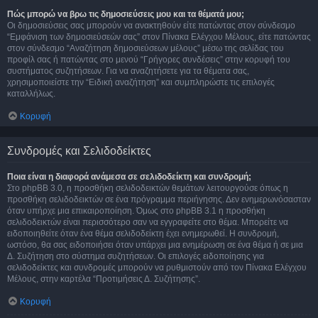
Πώς μπορώ να βρω τις δημοσιεύσεις μου και τα θέματά μου;
Οι δημοσιεύσεις σας μπορούν να ανακτηθούν είτε πατώντας στον σύνδεσμο
“Εμφάνιση των δημοσιεύσεών σας” στον Πίνακα Ελέγχου Μέλους, είτε πατώντας
στον σύνδεσμο “Αναζήτηση δημοσιεύσεων μέλους” μέσω της σελίδας του
προφίλ σας ή πατώντας στο μενού “Γρήγορες συνδέσεις” στην κορυφή του
συστήματος συζητήσεων. Για να αναζητήσετε για τα θέματα σας,
χρησιμοποιείστε την “Ειδική αναζήτηση” και συμπληρώστε τις επιλογές
καταλλήλως.
Κορυφή
Συνδρομές και Σελιδοδείκτες
Ποια είναι η διαφορά ανάμεσα σε σελιδοδείκτη και συνδρομή;
Στο phpBB 3.0, η προσθήκη σελιδοδεικτών θεμάτων λειτουργούσε όπως η
προσθήκη σελιδοδεικτών σε ένα πρόγραμμα περιήγησης. Δεν ενημερωνόσασταν
όταν υπήρχε μια επικαιροποίηση. Όμως στο phpBB 3.1 η προσθήκη
σελιδοδεικτών είναι περισσότερο σαν να εγγραφείτε στο θέμα. Μπορείτε να
ειδοποιηθείτε όταν ένα θέμα σελιδοδείκτη έχει ενημερωθεί. Η συνδρομή,
ωστόσο, θα σας ειδοποιήσει όταν υπάρχει μια ενημέρωση σε ένα θέμα ή σε μια
Δ. Συζήτηση στο σύστημα συζητήσεων. Οι επιλογές ειδοποίησης για
σελιδοδείκτες και συνδρομές μπορούν να ρυθμιστούν από τον Πίνακα Ελέγχου
Μέλους, στην καρτέλα “Προτιμήσεις Δ. Συζήτησης”.
Κορυφή