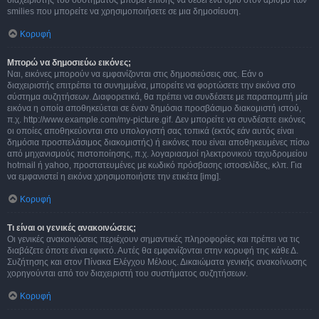
διαχειριστής του συστήματος μπορεί επίσης να θέσει ένα όριο στον αριθμό των
smilies που μπορείτε να χρησιμοποιήσετε σε μια δημοσίευση.
Κορυφή
Μπορώ να δημοσιεύω εικόνες;
Ναι, εικόνες μπορούν να εμφανίζονται στις δημοσιεύσεις σας. Εάν ο
διαχειριστής επιτρέπει τα συνημμένα, μπορείτε να φορτώσετε την εικόνα στο
σύστημα συζητήσεων. Διαφορετικά, θα πρέπει να συνδέσετε με παραπομπή μία
εικόνα η οποία αποθηκεύεται σε έναν δημόσια προσβάσιμο διακομιστή ιστού,
π.χ. http://www.example.com/my-picture.gif. Δεν μπορείτε να συνδέσετε εικόνες
οι οποίες αποθηκεύονται στο υπολογιστή σας τοπικά (εκτός εάν αυτός είναι
δημόσια προσπελάσιμος διακομιστής) ή εικόνες που είναι αποθηκευμένες πίσω
από μηχανισμούς πιστοποίησης, π.χ. λογαριασμοί ηλεκτρονικού ταχυδρομείου
hotmail ή yahoo, προστατευμένες με κωδικό πρόσβασης ιστοσελίδες, κλπ. Για
να εμφανιστεί η εικόνα χρησιμοποιήστε την ετικέτα [img].
Κορυφή
Τι είναι οι γενικές ανακοινώσεις;
Οι γενικές ανακοινώσεις περιέχουν σημαντικές πληροφορίες και πρέπει να τις
διαβάζετε όποτε είναι εφικτό. Αυτές θα εμφανίζονται στην κορυφή της κάθε Δ.
Συζήτησης και στον Πίνακα Ελέγχου Μέλους. Δικαιώματα γενικής ανακοίνωσης
χορηγούνται από τον διαχειριστή του συστήματος συζητήσεων.
Κορυφή