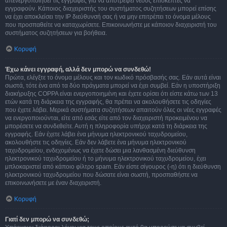
απενεργοποιήσει τις εγγραφές για να αποτρέψει νέους επισκέπτες να
εγγραφούν. Κάποιος διαχειριστής του συστήματος συζητήσεων μπορεί επίσης
να έχει αποκλείσει την IP διεύθυνσή σας ή να μην επιτρέπει το όνομα μέλους
που προσπαθείτε να καταχωρίσετε. Επικοινωνήστε με κάποιον διαχειριστή του
συστήματος συζητήσεων για βοήθεια.
Κορυφή
Έχω κάνει εγγραφή, αλλά δεν μπορώ να συνδεθώ!
Πρώτα, ελέγξτε το όνομα μέλους και τον κωδικό πρόσβασής σας. Εάν αυτά είναι
σωστά, τότε ένα από τα δύο πράγματα μπορεί να έχει συμβεί. Εάν η υποστήριξη
διακήρυξης COPPA είναι ενεργοποιημένη και έχετε ορίσει ότι είστε κάτω των 13
ετών κατά τη διάρκεια της εγγραφής, θα πρέπει να ακολουθήσετε τις οδηγίες
που έχετε λάβει. Μερικά συστήματα συζητήσεων απαιτούν όλες οι νέες εγγραφές
να ενεργοποιούνται, είτε από εσάς είτε από τον διαχειριστή προκειμένου να
μπορέσετε να συνδεθείτε. Αυτή η πληροφορία υπήρχε κατά τη διάρκεια της
εγγραφής. Εάν έχετε λάβει ένα μήνυμα ηλεκτρονικού ταχυδρομείου,
ακολουθήστε τις οδηγίες. Εάν δεν λάβετε ένα μήνυμα ηλεκτρονικού
ταχυδρομείου, ενδεχομένως να έχετε δώσει μια λανθασμένη διεύθυνση
ηλεκτρονικού ταχυδρομείου ή το μήνυμα ηλεκτρονικού ταχυδρομείου, έχει
μπλοκαριστεί από κάποιο φίλτρο spam. Εάν είστε σίγουρος (-η) ότι η διεύθυνση
ηλεκτρονικού ταχυδρομείου που δώσατε είναι σωστή, προσπαθήστε να
επικοινωνήσετε με έναν διαχειριστή.
Κορυφή
Γιατί δεν μπορώ να συνδεθώ;