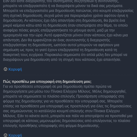
Εάν δεν είστε διαχειριστής του συστήματος συζητήσεων ή συντονιστής,
μπορείτε να επεξεργαστείτε ή να διαγράψετε μόνον τα δικά σας μηνύματα.
Μπορείτε να επεξεργαστείτε μια δημοσίευση πατώντας στο κουμπί επεξεργασίας
στη σχετική δημοσίευση, συχνά μόνο για περιορισμένο χρόνο αφότου έγινε η
δημοσίευση. Αν κάποιος έχει ήδη απαντήσει στη δημοσίευση, θα βρείτε ένα
μικρό κείμενο κάτω από τη δημοσίευση όταν επιστρέψετε στο θέμα, το οποίο
αναφέρει πόσες φορές επεξεργαστήκατε το μήνυμα αυτό, μαζί με την
ημερομηνία και την ώρα. Αυτό εμφανίζεται μόνον όταν κάποιος έχει κάνει μια
απάντηση. Δεν θα εμφανίζεται αν ένας συντονιστής ή διαχειριστής
επεξεργάστηκε τη δημοσίευση, ωστόσο αυτοί μπορούν να αφήσουν μια
σημείωση ως προς το γιατί έχουν επεξεργαστεί τη δημοσίευση κατά τη
διακριτική τους ευχέρεια. Παρακαλώ σημειώστε ότι απλά μέλη δεν μπορεί να
διαγράψουν μια δημοσίευση από τη στιγμή που κάποιος έχει απαντήσει.
Κορυφή
Πώς προσθέτω μια υπογραφή στη δημοσίευση μου;
Για να προσθέσετε υπογραφή σε μια δημοσίευση πρέπει πρώτα να
δημιουργήσετε μια μέσω του Πίνακα Ελέγχου Μέλους. Μόλις δημιουργηθεί,
μπορείτε να σημειώσετε το πλαίσιο επιλογής
Προσάρτηση υπογραφής
στη
φόρμα της δημοσίευσης για να προσθέσετε την υπογραφή σας. Μπορείτε
επίσης να προσθέσετε μια υπογραφή ως προεπιλογή για όλες τις δημοσιεύσεις
σας σημειώνοντας το κατάλληλο κουμπί επιλογής στον Πίνακα Ελέγχου
Μέλους. Εάν το κάνετε αυτό, μπορείτε και πάλι να αποτρέψετε να προστεθεί μια
υπογραφή σε κάποιες μεμονωμένες δημοσιεύσεις από-επιλέγοντας το πλαίσιο
επιλογής προσθήκης υπογραφής στη φόρμα δημοσίευσης.
Κορυφή