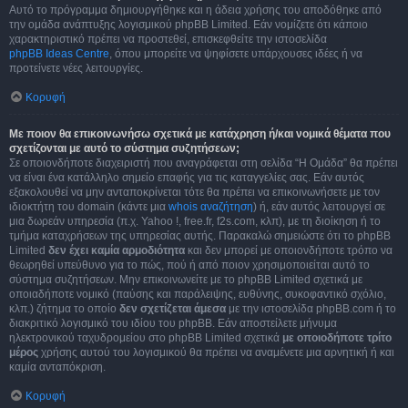
Αυτό το πρόγραμμα δημιουργήθηκε και η άδεια χρήσης του αποδόθηκε από
την ομάδα ανάπτυξης λογισμικού phpBB Limited. Εάν νομίζετε ότι κάποιο
χαρακτηριστικό πρέπει να προστεθεί, επισκεφθείτε την ιστοσελίδα
phpBB Ideas Centre
, όπου μπορείτε να ψηφίσετε υπάρχουσες ιδέες ή να
προτείνετε νέες λειτουργίες.
Κορυφή
Με ποιον θα επικοινωνήσω σχετικά με κατάχρηση ή/και νομικά θέματα που
σχετίζονται με αυτό το σύστημα συζητήσεων;
Σε οποιονδήποτε διαχειριστή που αναγράφεται στη σελίδα “Η Ομάδα” θα πρέπει
να είναι ένα κατάλληλο σημείο επαφής για τις καταγγελίες σας. Εάν αυτός
εξακολουθεί να μην ανταποκρίνεται τότε θα πρέπει να επικοινωνήσετε με τον
ιδιοκτήτη του domain (κάντε μια
whois αναζήτηση
) ή, εάν αυτός λειτουργεί σε
μια δωρεάν υπηρεσία (π.χ. Yahoo !, free.fr, f2s.com, κλπ), με τη διοίκηση ή το
τμήμα καταχρήσεων της υπηρεσίας αυτής. Παρακαλώ σημειώστε ότι το phpBB
Limited
δεν έχει καμία αρμοδιότητα
και δεν μπορεί με οποιονδήποτε τρόπο να
θεωρηθεί υπεύθυνο για το πώς, πού ή από ποιον χρησιμοποιείται αυτό το
σύστημα συζητήσεων. Μην επικοινωνείτε με το phpBB Limited σχετικά με
οποιαδήποτε νομικό (παύσης και παράλειψης, ευθύνης, συκοφαντικό σχόλιο,
κλπ.) ζήτημα το οποίο
δεν σχετίζεται άμεσα
με την ιστοσελίδα phpBB.com ή το
διακριτικό λογισμικό του ιδίου του phpBB. Εάν αποστείλετε μήνυμα
ηλεκτρονικού ταχυδρομείου στο phpBB Limited σχετικά
με οποιοδήποτε τρίτο
μέρος
χρήσης αυτού του λογισμικού θα πρέπει να αναμένετε μια αρνητική ή και
καμία ανταπόκριση.
Κορυφή