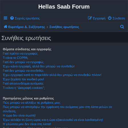
Hellas Saab Forum
Συχνές ερωτήσεις
Εγγραφή
Σύνδεση
Α
Ευρετήριο Δ. Συζήτησης
Συνήθεις ερωτήσεις
ν
Συνήθεις ερωτήσεις
α
ζ
Θέματα σύνδεσης και εγγραφής
Γιατί πρέπει να εγγραφώ;
ή
Τι είναι το COPPA;
τ
Γιατί δεν μπορώ να εγγραφώ;
Έχω κάνει εγγραφή, αλλά δεν μπορώ να συνδεθώ!
η
Γιατί δεν μπορώ να συνδεθώ;
σ
Έχω εγγραφεί κατά το παρελθόν αλλά δεν μπορώ να συνδεθώ πλέον!
Έχω ξεχάσει τον κωδικό μου!
η
Γιατί αποσυνδέομαι αυτόματα;
Τι κάνει η “Διαγραφή cookies”;
Προτιμήσεις μέλους και ρυθμίσεις
Πώς μπορώ να αλλάξω τις ρυθμίσεις μου;
Πώς μπορώ να αποτρέψω την εμφάνιση του ονόματος μου στη λίστα μελών σε
σύνδεση;
Η ώρα δεν είναι σωστή!
Έχω αλλάξει τη ζώνη ώρας και η ώρα εξακολουθεί να είναι λανθασμένη!
Η γλώσσα μου δεν είναι στη λίστα!