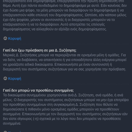
επεξεργαστείτε ένα δημοψήφισμα, επεξεργαστείτε την πρώτη δημοσίευση στο
θέμα. Αυτή έχει πάντα συνδεδεμένο το δημοψήφισμα με αυτό. Εάν κανένας δεν
έχει δώσει μια ψήφο, τα μέλη μπορούν να διαγράψουν το δημοψήφισμα ή να
επεξεργαστούν κάθε επιλογή του δημοψηφίσματος. Ωστόσο, εάν κάποιο μέλος
έχει ήδη ψηφίσει, μόνον οι συντονιστές ή οι διαχειριστές μπορούν να το
επεξεργαστούν ή να το διαγράψουν. Αυτό αποτρέπει τις επιλογές
δημοψηφίσματος να αλλαχθούν εν εξελίξει ενός δημοψηφίσματος.
Κορυφή
Γιατί δεν έχω πρόσβαση σε μια Δ. Συζήτηση;
Μερικές Δ. Συζητήσεις μπορεί να περιορίζονται σε ορισμένα μέλη ή ομάδες. Για
να δείτε, να διαβάσετε, να απαντήσετε ή για οποιαδήποτε άλλη ενέργεια μπορεί
να χρειάζεστε ειδικά δικαιώματα. Επικοινωνήστε με έναν συντονιστή ή
διαχειριστή του συστήματος συζητήσεων για να σας χορηγήσει την πρόσβαση.
Κορυφή
Γιατί δεν μπορώ να προσθέσω συνημμένα;
Τα δικαιώματα συνημμένου χορηγούνται ανά Δ. Συζήτηση, ανά ομάδα, ή ανά
μέλος. Ο διαχειριστής του συστήματος συζητήσεων μπορεί να μην έχει επιτρέψει
την προσθήκη συνημμένων στη συγκεκριμένη Δ. Συζήτηση που θέλετε να
δημοσιεύσετε ή πιθανόν μόνο ορισμένες ομάδες μπορούν να προσθέτουν
συνημμένα. Επικοινωνήστε με τον διαχειριστή του συστήματος συζητήσεων εάν
δεν είστε σίγουρος (-η) σχετικά με το λόγο που δεν μπορείτε να προσθέσετε
συνημμένα.