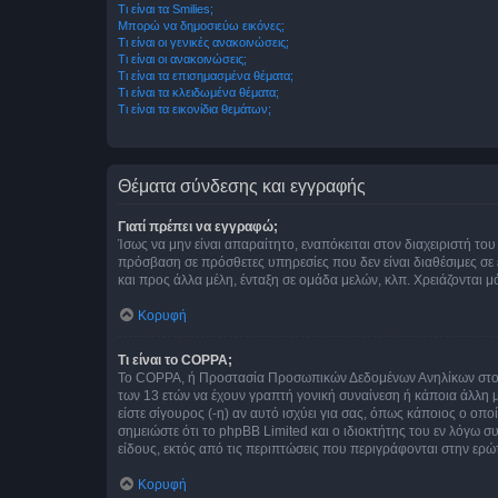
Τι είναι τα Smilies;
Μπορώ να δημοσιεύω εικόνες;
Τι είναι οι γενικές ανακοινώσεις;
Τι είναι οι ανακοινώσεις;
Τι είναι τα επισημασμένα θέματα;
Τι είναι τα κλειδωμένα θέματα;
Τι είναι τα εικονίδια θεμάτων;
Θέματα σύνδεσης και εγγραφής
Γιατί πρέπει να εγγραφώ;
Ίσως να μην είναι απαραίτητο, εναπόκειται στον διαχειριστή 
πρόσβαση σε πρόσθετες υπηρεσίες που δεν είναι διαθέσιμες σ
και προς άλλα μέλη, ένταξη σε ομάδα μελών, κλπ. Χρειάζονται 
Κορυφή
Τι είναι το COPPA;
Το COPPA, ή Προστασία Προσωπικών Δεδομένων Ανηλίκων στο Δ
των 13 ετών να έχουν γραπτή γονική συναίνεση ή κάποια άλλη 
είστε σίγουρος (-η) αν αυτό ισχύει για σας, όπως κάποιος ο ο
σημειώστε ότι το phpBB Limited και ο ιδιοκτήτης του εν λόγω
είδους, εκτός από τις περιπτώσεις που περιγράφονται στην ερ
Κορυφή