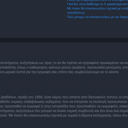
Γιατί δεν είναι διαθέσιμο το Χ χαρακτηριστικό
Με ποιον θα επικοινωνήσω σχετικά με κατάχ
συζητήσεων;
Πώς μπορώ να επικοινωνήσω με τον διαχει
του συστήματος συζητήσεων ως προς το αν θα πρέπει να εγγραφείτε προκειμένου να 
ε επισκέπτες όπως ο καθορισμός εικόνων μελών (avatars), προσωπικά μηνύματα, 
μόνο μερικά λεπτά για την εγγραφή σας οπότε σας συμβουλεύουμε να το κάνετε.
ιαδίκτυο, πράξη του 1998, είναι νόμος που απαιτεί από δικτυακούς τόπους οι ο
μέθοδο νομικής επιβεβαίωσης κηδεμόνα, που να επιτρέπει τη συλλογή προσωπικών 
ποίος προσπαθεί να εγγραφεί ή στην ιστοσελίδα που προσπαθείτε να εγγραφείτε, επ
 συστήματος συζητήσεων δεν μπορεί να δώσει νομική συμβουλή και δεν είναι ένα ση
ώτηση “Με ποιόν θα επικοινωνήσω σχετικά με νομικά ή θέματα κατάχρησης πάνω στο