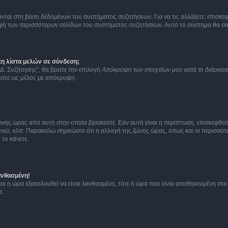
ύονται στη βάση δεδομένων του συστήματος συζητήσεων. Για να τις αλλάξετε, επισκ
 των περισσότερων σελίδων του συστήματος συζητήσεων. Αυτό το σύστημα θα σας επ
η λίστα μελών σε σύνδεση;
Δ. Συζήτησης”, θα βρείτε την επιλογή
Απόκρυψη των στοιχείων μου κατά τη διάρκει
ζεστε ως μέλος με απόκρυψη.
ζώνης ώρας από αυτή στην οποία βρίσκεστε. Εάν αυτή είναι η περίπτωση, επισκεφθεί
 Σίδνεϋ, κλπ. Παρακαλώ σημειώστε ότι η αλλαγή της ζώνης ώρας, όπως και οι περισσ
 το κάνετε.
ανθασμένη!
 και η ώρα εξακολουθεί να είναι λανθασμένη, τότε ή ώρα που είναι αποθηκευμένη στ
α.