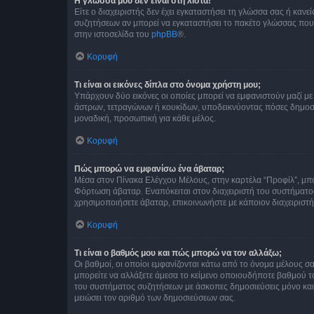
Η γλώσσα μου δεν είναι στη λίστα!
Είτε ο διαχειριστής δεν έχει εγκαταστήσει τη γλώσσα σας ή κα
συζητήσεων αν μπορεί να εγκαταστήσει το πακέτο γλώσσας που 
στην ιστοσελίδα του
phpBB
®.
Κορυφή
Τι είναι οι εικόνες δίπλα στο όνομα χρήστη μου;
Υπάρχουν δύο εικόνες οι οποίες μπορεί να εμφανιστούν μαζί με
άστρων, τετραγώνων ή κουκίδων, υποδεικνύοντας πόσες δημοσιεύ
μοναδική, προσωπική για κάθε μέλος.
Κορυφή
Πώς μπορώ να εμφανίσω ένα άβαταρ;
Μέσα στον Πίνακα Ελέγχου Μέλους, στην καρτέλα “Προφίλ”, μπο
Φόρτωση άβαταρ. Εναπόκειται στον διαχειριστή του συστήματος 
χρησιμοποιήσετε άβαταρ, επικοινωνήστε με κάποιον διαχειριστ
Κορυφή
Τι είναι ο βαθμός μου και πώς μπορώ να τον αλλάξω;
Οι βαθμοί, οι οποίοι εμφανίζονται κάτω από το όνομα μέλους σα
μπορείτε να αλλάξετε άμεσα το κείμενο οποιουδήποτε βαθμού 
του συστήματος συζητήσεων με άσκοπες δημοσιεύσεις μόνο και 
μειώσει τον αριθμό των δημοσιεύσεων σας.