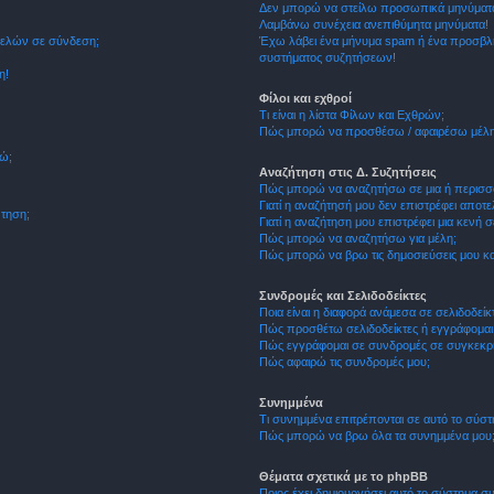
Δεν μπορώ να στείλω προσωπικά μηνύματ
Λαμβάνω συνέχεια ανεπιθύμητα μηνύματα!
μελών σε σύνδεση;
Έχω λάβει ένα μήνυμα spam ή ένα προσβλη
συστήματος συζητήσεων!
η!
Φίλοι και εχθροί
Τι είναι η λίστα Φίλων και Εχθρών;
Πώς μπορώ να προσθέσω / αφαιρέσω μέλη 
θώ;
Αναζήτηση στις Δ. Συζητήσεις
Πώς μπορώ να αναζητήσω σε μια ή περισσό
Γιατί η αναζήτησή μου δεν επιστρέφει αποτ
τηση;
Γιατί η αναζήτηση μου επιστρέφει μια κενή σ
Πώς μπορώ να αναζητήσω για μέλη;
Πώς μπορώ να βρω τις δημοσιεύσεις μου και
Συνδρομές και Σελιδοδείκτες
Ποια είναι η διαφορά ανάμεσα σε σελιδοδείκ
Πώς προσθέτω σελιδοδείκτες ή εγγράφομαι
Πώς εγγράφομαι σε συνδρομές σε συγκεκριμ
Πώς αφαιρώ τις συνδρομές μου;
Συνημμένα
Τι συνημμένα επιτρέπονται σε αυτό το σύσ
Πώς μπορώ να βρω όλα τα συνημμένα μου
Θέματα σχετικά με το phpBB
Ποιος έχει δημιουργήσει αυτό το σύστημα 