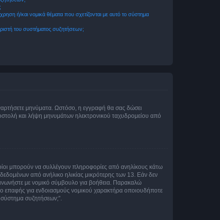
;
ρηση ή/και νομικά θέματα που σχετίζονται με αυτό το σύστημα
ριστή του συστήματος συζητήσεων;
αναρτήσετε μηνύματα. Ωστόσο, η εγγραφή θα σας δώσει
αποστολή και λήψη μηνυμάτων ηλεκτρονικού ταχυδρομείου από
ποίοι μπορούν να συλλέγουν πληροφορίες από ανηλίκους κάτω
δεδομένων από ανήλικο ηλικίας μικρότερης των 13. Εάν δεν
ικοινωνήστε με νομικό σύμβουλο για βοήθεια. Παρακαλώ
μείο επαφής για ενδοιασμούς νομικού χαρακτήρα οποιουδήποτε
 σύστημα συζητήσεων;”.