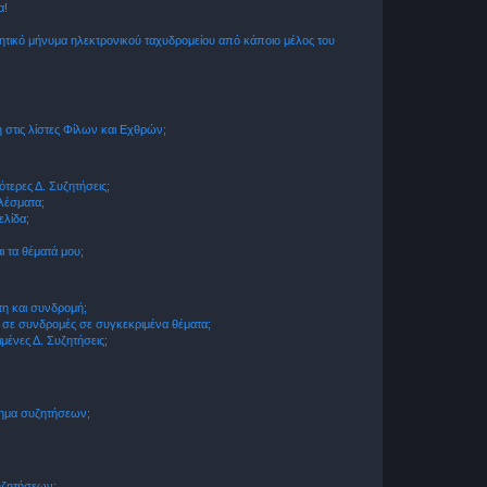
α!
τικό μήνυμα ηλεκτρονικού ταχυδρομείου από κάποιο μέλος του
στις λίστες Φίλων και Εχθρών;
τερες Δ. Συζητήσεις;
ελέσματα;
ελίδα;
 τα θέματά μου;
τη και συνδρομή;
 σε συνδρομές σε συγκεκριμένα θέματα;
ένες Δ. Συζητήσεις;
τημα συζητήσεων;
;
συζητήσεων;