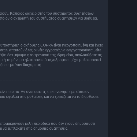
ραφούν. Κάποιος διαχειριστής του συστήματος συζητήσεων
άποιον διαχειριστή του συστήματος συζητήσεων για βοήθεια.
η υποστήριξη διακήρυξης COPPA είναι ενεργοποιημένη και έχετε
σεων απαιτούν όλες οι νέες εγγραφές να ενεργοποιούνται, είτε
 λάβει ένα μήνυμα ηλεκτρονικού ταχυδρομείου, ακολουθήστε τις
υ ή το μήνυμα ηλεκτρονικού ταχυδρομείου, έχει μπλοκαριστεί
σετε με έναν διαχειριστή.
ίναι σωστά. Αν είναι σωστά, επικοινωνήστε με κάποιον
οιο σφάλμα στις ρυθμίσεις και να χρειάζεται να το διορθώσει.
 απομακρύνουν μέλη περιοδικά που δεν έχουν δημοσιεύσει
 να εμπλακείτε στις δημόσιες συζητήσεις.