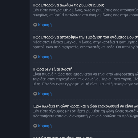
Πώς μπορώ να αλλάξω τις ρυθμίσεις μου;
Εάν είστε εγγεγραμμένο μέλος, όλες οι ρυθμίσεις σας αποθηκε
συνήθως να βρεθεί πατώντας στο όνομα μέλους σας στην κορυφή
Κορυφή
Πώς μπορώ να αποτρέψω την εμφάνιση του ονόματος μου στ
Μέσα στον Πίνακα Ελέγχου Μέλους, στην καρτέλα “Προτιμήσεις 
ορατοί μόνο σε διαχειριστές, συντονιστές και εσάς. Θα υπολογί
Κορυφή
Η ώρα δεν είναι σωστή!
Είναι πιθανό η ώρα που εμφανίζεται να είναι από διαφορετική 
ταιριάζει στην περιοχή σας, π.χ. Λονδίνο, Παρίσι, Νέα Υόρκη,
μέλη. Εάν δεν έχετε εγγραφεί, αυτή είναι μια καλή ευκαιρία για να
Κορυφή
Έχω αλλάξει τη ζώνη ώρας και η ώρα εξακολουθεί να είναι λ
Εάν είστε σίγουρος (-η) ότι έχετε ρυθμίσει τη ζώνη ώρας σωστά
ειδοποιήσετε κάποιον διαχειριστή για να διορθώσει το πρόβλημ
Κορυφή