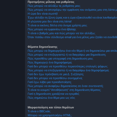
Προτιμήσεις μέλους και ρυθμίσεις
Πώς μπορώ να αλλάξω τις ρυθμίσεις μου;
Πώς μπορώ να αποτρέψω την εμφάνιση του ονόματος μου στη λίστα 
Η ώρα δεν είναι σωστή!
Έχω αλλάξει τη ζώνη ώρας και η ώρα εξακολουθεί να είναι λανθασμέν
Η γλώσσα μου δεν είναι στη λίστα!
Τι είναι οι εικόνες δίπλα στο όνομα χρήστη μου;
Πώς μπορώ να εμφανίσω ένα άβαταρ;
Τι είναι ο βαθμός μου και πώς μπορώ να τον αλλάξω;
Όταν πατάω στον σύνδεσμο email για ένα μέλος μου ζητάει να συνδε
Θέματα δημοσίευσης
Πώς μπορώ να δημιουργήσω ένα νέο θέμα ή να δημοσιεύσω μια απάν
Πώς μπορώ να επεξεργαστώ ή να διαγράψω μια δημοσίευση;
Πώς προσθέτω μια υπογραφή στη δημοσίευση μου;
Πώς δημιουργώ ένα δημοψήφισμα;
Γιατί δεν μπορώ να προσθέσω περισσότερες επιλογές ψήφων;
Πώς μπορώ να επεξεργαστώ ή να διαγράψω ένα δημοψήφισμα;
Γιατί δεν έχω πρόσβαση σε μια Δ. Συζήτηση;
Γιατί δεν μπορώ να προσθέσω συνημμένα;
Γιατί έχω λάβει μια προειδοποίηση;
Πώς μπορώ να αναφέρω δημοσιεύσεις σε έναν συντονιστή;
Τι είναι το κουμπί “Αποθήκευση” στη δημοσίευση θέματος;
Γιατί η δημοσίευση χρειάζεται να εγκριθεί;
Πώς σημειώνω ένα θέμα μου ως νέο;
Μορφοποίηση και τύποι θεμάτων
Τι είναι ο BBCode;
Μπορώ να χρησιμοποιήσω HTML;