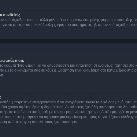
να συνδεθώ;
ονικού ταχυδρομείου σε άλλα μέλη μέσω της ενσωματωμένης φόρμας αποστολής μη
νεται για να αποτραπεί η κακόβουλη χρήση του συστήματος ηλεκτρονικού ταχυδρομεί
μια απάντηση;
στο κουμπί “Νέο θέμα”. Για να δημοσιεύσετε μια απάντηση σε ένα θέμα, πατήστε στο 
τα με τα δικαιώματά σας σε κάθε Δ. Συζήτηση είναι διαθέσιμη στο κάτω μέρος στις 
λπ.
;
νιστής, μπορείτε να επεξεργαστείτε ή να διαγράψετε μόνον τα δικά σας μηνύματα. 
μένο χρόνο αφότου έγινε η δημοσίευση. Αν κάποιος έχει ήδη απαντήσει στη δημοσίε
τήκατε το μήνυμα αυτό, μαζί με την ημερομηνία και την ώρα. Αυτό εμφανίζεται μόνο
 ωστόσο αυτοί μπορούν να αφήσουν μια σημείωση ως προς το γιατί έχουν επεξεργασ
υση από τη στιγμή που κάποιος έχει απαντήσει.