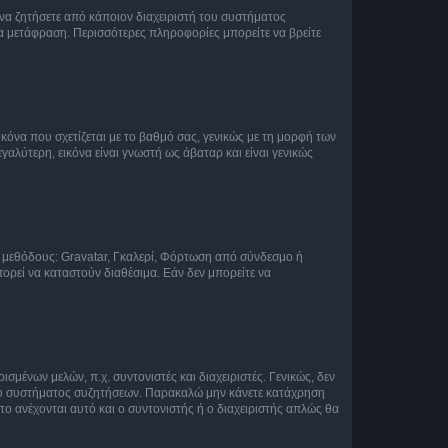
 να ζητήσετε από κάποιον διαχειριστή του συστήματος
έα μετάφραση. Περισσότερες πληροφορίες μπορείτε να βρείτε
κόνα που σχετίζεται με το βαθμό σας, γενικώς με τη μορφή των
αλύτερη, εικόνα είναι γνωστή ως άβαταρ και είναι γενικώς
ς μεθόδους: Gravatar, Γκαλερί, Φόρτωση από σύνδεσμο ή
ορεί να καταστούν διαθέσιμα. Εάν δεν μπορείτε να
σμένων μελών, π.χ. συντονιστές και διαχειριστές. Γενικώς, δεν
του συστήματος συζητήσεων. Παρακαλώ μην κάνετε κατάχρηση
ο ανέχονται αυτό και ο συντονιστής ή ο διαχειριστής απλώς θα