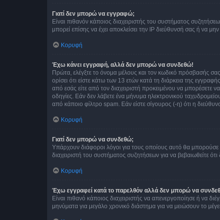
Γιατί δεν μπορώ να εγγραφώ;
Είναι πιθανόν κάποιος διαχειριστής του συστήματος συζητήσεω
μπορεί επίσης να έχει αποκλείσει την IP διεύθυνσή σας ή να μ
Κορυφή
Έχω κάνει εγγραφή, αλλά δεν μπορώ να συνδεθώ!
Πρώτα, ελέγξτε το όνομα μέλους και τον κωδικό πρόσβασής σας.
ορίσει ότι είστε κάτω των 13 ετών κατά τη διάρκεια της εγγραφ
από εσάς είτε από τον διαχειριστή προκειμένου να μπορέσετε ν
οδηγίες. Εάν δεν λάβετε ένα μήνυμα ηλεκτρονικού ταχυδρομείο
από κάποιο φίλτρο spam. Εάν είστε σίγουρος (-η) ότι η διεύθυ
Κορυφή
Γιατί δεν μπορώ να συνδεθώ;
Υπάρχουν διάφοροι λόγοι για τους οποίους αυτό θα μπορούσε να
διαχειριστή του συστήματος συζητήσεων για να βεβαιωθείτε ότι δ
Κορυφή
Έχω εγγραφεί κατά το παρελθόν αλλά δεν μπορώ να συνδε
Είναι πιθανό κάποιος διαχειριστής να απενεργοποίησε ή να δι
μηνύματα για μεγάλο χρονικό διάστημα για να μειώσουν το μέγε