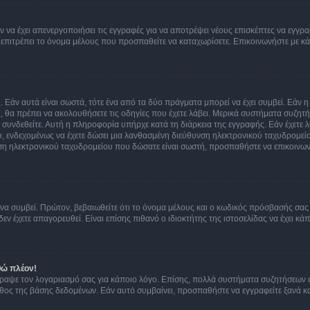
ν να έχει απενεργοποιήσει τις εγγραφές για να αποτρέψει νέους επισκέπτες να εγγ
ην επιτρέπει το όνομα μέλους που προσπαθείτε να καταχωρίσετε. Επικοινωνήστε με κ
 Εάν αυτά είναι σωστά, τότε ένα από τα δύο πράγματα μπορεί να έχει συμβεί. Εάν 
ής, θα πρέπει να ακολουθήσετε τις οδηγίες που έχετε λάβει. Μερικά συστήματα συζητή
α συνδεθείτε. Αυτή η πληροφορία υπήρχε κατά τη διάρκεια της εγγραφής. Εάν έχετε
υ, ενδεχομένως να έχετε δώσει μια λανθασμένη διεύθυνση ηλεκτρονικού ταχυδρομείο
νση ηλεκτρονικού ταχυδρομείου που δώσατε είναι σωστή, προσπαθήστε να επικοινωνή
 συμβεί. Πρώτον, βεβαιωθείτε ότι το όνομα μέλους και ο κωδικός πρόσβασής σας ε
εν έχετε απαγορευθεί. Είναι επίσης πιθανό ο ιδιοκτήτης της ιστοσελίδας να έχει κάπ
θώ πλέον!
έγραψε τον λογαριασμό σας για κάποιο λόγο. Επίσης, πολλά συστήματα συζητήσεων
θος της βάσης δεδομένων. Εάν αυτό συμβαίνει, προσπαθήστε να εγγραφείτε ξανά και