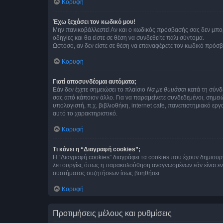
Κορυφή
Έχω ξεχάσει τον κωδικό μου!
Μην πανικοβάλλεστε! Αν και ο κωδικός πρόσβασής σας δεν μπορ
οδηγίες και θα είστε σε θέση να συνδεθείτε πάλι σύντομα.
Ωστόσο, αν δεν είστε σε θέση να επαναφέρετε τον κωδικό πρόσ
Κορυφή
Γιατί αποσυνδέομαι αυτόματα;
Εάν δεν έχετε σημειώσει το πλαίσιο
Να με θυμάσαι
κατά τη σύνδ
σας από κάποιον άλλο. Για να παραμείνετε συνδεδεμένοι, σημει
υπολογιστή, π.χ. βιβλιοθήκη, internet cafe, πανεπιστημιακό ερ
αυτό το χαρακτηριστικό.
Κορυφή
Τι κάνει η “Διαγραφή cookies”;
Η “Διαγραφή cookies” διαγράφει τα cookies που έχουν δημιου
λειτουργίες όπως η παρακολούθηση αναγνωσμένων εάν είναι εν
συστήματος συζητήσεων ίσως βοηθήσει.
Κορυφή
Προτιμήσεις μέλους και ρυθμίσεις