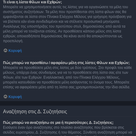
Τι είναι η λίστα Φίλων και Εχθρών;
Μπορείτε να χρησιμοποιήσετε αυτές τις λίστες για να οργανώσετε τα μέλη του
συστήματος συζητήσεων. Τα μέλη που προστίθενται στη λίστα φίλων σας θα
εμφανίζονται σε λίστα στον Πίνακα Ελέγχου Μέλους για γρήγορη πρόσβαση για
να βλέπετε εάν είναι συνδεδεμένοι και να στέλνετε προσωπικά μηνύματα.
Αναλόγως της υποστήριξης του προτύπου στυλ, δημοσιεύσεις από αυτά τα
μέλη μπορεί να τονίζονται επίσης. Αν προσθέσετε κάποιο μέλος στη λίστα
εχθρών, οποιεσδήποτε δημοσιεύσεις θα κάνει αυτό θα αποκρύπτονται ως
προεπιλογή.
Κορυφή
Πώς μπορώ να προσθέσω / αφαιρέσω μέλη στις λίστες Φίλων και Εχθρών;
Μπορείτε να προσθέσετε μέλη στις λίστες με δύο τρόπους. Στο προφίλ του κάθε
μέλους, υπάρχει ένας σύνδεσμος για να το προσθέσετε στη λίστα σας είτε των
Φίλων, είτε των Εχθρών. Εναλλακτικά, από τον Πίνακα Ελέγχου Μέλους,
μπορείτε κατευθείαν να προσθέσετε μέλη εισάγοντας το όνομα τους. Μπορείτε
επίσης να αφαιρέσετε μέλη από τη λίστα σας χρησιμοποιώντας την ίδια σελίδα.
Κορυφή
Αναζήτηση στις Δ. Συζητήσεις
Πώς μπορώ να αναζητήσω σε μια ή περισσότερες Δ. Συζητήσεις;
Εισάγετε έναν όρο αναζήτησης στο πλαίσιο αναζήτησης που βρίσκεται στις
σελίδες ευρετηρίου, Δ. Συζήτησης ή του θέματος. Σύνθετη αναζήτηση μπορεί να