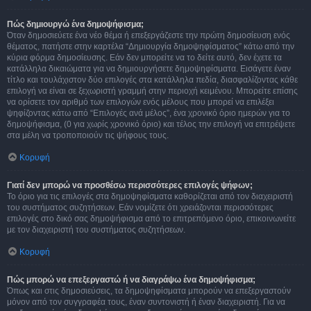
Πώς δημιουργώ ένα δημοψήφισμα;
Όταν δημοσιεύετε ένα νέο θέμα ή επεξεργάζεστε την πρώτη δημοσίευση ενός
θέματος, πατήστε στην καρτέλα “Δημιουργία δημοψηφίσματος” κάτω από την
κύρια φόρμα δημοσίευσης. Εάν δεν μπορείτε να το δείτε αυτό, δεν έχετε τα
κατάλληλα δικαιώματα για να δημιουργήσετε δημοψηφίσματα. Εισάγετε έναν
τίτλο και τουλάχιστον δύο επιλογές στα κατάλληλα πεδία, διασφαλίζοντας κάθε
επιλογή να είναι σε ξεχωριστή γραμμή στην περιοχή κειμένου. Μπορείτε επίσης
να ορίσετε τον αριθμό των επιλογών ενός μέλους που μπορεί να επιλέξει
ψηφίζοντας κάτω από “Επιλογές ανά μέλος”, ένα χρονικό όριο ημερών για το
δημοψήφισμα, (0 για χωρίς χρονικό όριο) και τέλος την επιλογή να επιτρέψετε
στα μέλη να τροποποιούν τις ψήφους τους.
Κορυφή
Γιατί δεν μπορώ να προσθέσω περισσότερες επιλογές ψήφων;
Το όριο για τις επιλογές στα δημοψηφίσματα καθορίζεται από τον διαχειριστή
του συστήματος συζητήσεων. Εάν νομίζετε ότι χρειάζονται περισσότερες
επιλογές στο δικό σας δημοψήφισμα από το επιτρεπόμενο όριο, επικοινωνείτε
με τον διαχειριστή του συστήματος συζητήσεων.
Κορυφή
Πώς μπορώ να επεξεργαστώ ή να διαγράψω ένα δημοψήφισμα;
Όπως και στις δημοσιεύσεις, τα δημοψηφίσματα μπορούν να επεξεργαστούν
μόνον από τον συγγραφέα τους, έναν συντονιστή ή έναν διαχειριστή. Για να