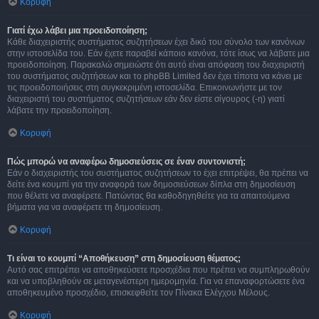
Κορυφή
Γιατί έχω λάβει μια προειδοποίηση;
Κάθε διαχειριστής συστήματος συζητήσεων έχει δικό του σύνολο των κανόνων
στην ιστοσελίδα του. Εάν έχετε παραβεί κάποιο κανόνα, τότε ίσως να λάβατε μια
προειδοποίηση. Παρακαλώ σημειώστε ότι αυτό είναι απόφαση του διαχειριστή
του συστήματος συζητήσεων και το phpBB Limited δεν έχει τίποτα να κάνει με
τις προειδοποιήσεις στη συγκεκριμένη ιστοσελίδα. Επικοινωνήστε με τον
διαχειριστή του συστήματος συζητήσεων εάν δεν είστε σίγουρος (-η) γιατί
λάβατε την προειδοποίηση.
Κορυφή
Πώς μπορώ να αναφέρω δημοσιεύσεις σε έναν συντονιστή;
Εάν ο διαχειριστής του συστήματος συζητήσεων το έχει επιτρέψει, θα πρέπει να
δείτε ένα κουμπί για την αναφορά των δημοσιεύσεων δίπλα στη δημοσίευση
που θέλετε να αναφέρετε. Πατώντας θα καθοδηγηθείτε για τα απαιτούμενα
βήματα για να αναφέρετε τη δημοσίευση.
Κορυφή
Τι είναι το κουμπί “Αποθήκευση” στη δημοσίευση θέματος;
Αυτό σας επιτρέπει να αποθηκεύσετε προσχέδια που πρέπει να συμπληρωθούν
και να υποβληθούν σε μεταγενέστερη ημερομηνία. Για να επαναφορτώσετε ένα
αποθηκευμένο προσχέδιο, επισκεφθείτε τον Πίνακα Ελέγχου Μέλους.
Κορυφή