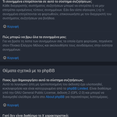
Τι συνημμένα επιτρέπονται σε αυτό το σύστημα συζητήσεων;
Κάθε διαχειριστής συστήματος συζητήσεων μπορεί να επιτρέπει ή να μην
επιτρέπει ορισμένους τύπους συνημμένων. Εάν δεν είστε σίγουρος (-η) τι
συνημμένα επιτρέπονται να φορτωθούν, επικοινωνήστε με τον διαχειριστή του
συστήματος συζητήσεων για βοήθεια.
Κορυφή
Πώς μπορώ να βρω όλα τα συνημμένα μου;
Για να βρείτε τη λίστα των συνημμένων σας τα οποία έχετε φορτώσει, πηγαίνετε
στον Πίνακα Ελέγχου Μέλους και ακολουθήστε τους συνδέσμους στην ενότητα
συνημμένων.
Κορυφή
Θέματα σχετικά με το phpBB
Ποιος έχει δημιουργήσει αυτό το σύστημα συζητήσεων;
Αυτό το λογισμικό (στη μη τροποποιημένη του έκδοση) έχει υλοποιηθεί,
κυκλοφορήσει και είναι κατοχυρωμένο από το
phpBB Limited
. Είναι διαθέσιμο
υπό την GNU General Public License, έκδοση 2 (GPL-2.0) και μπορεί να
διανεμηθεί ελεύθερα. Δείτε στο
About phpBB
για περισσότερες λεπτομέρειες.
Κορυφή
Γιατί δεν είναι διαθέσιμο το Χ χαρακτηριστικό;