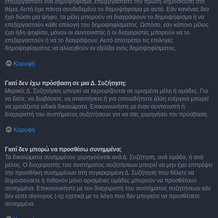
επεξεργαστείτε ένα δημοψήφισμα, επεξεργαστείτε την πρώτη δημοσίευση στο
θέμα. Αυτή έχει πάντα συνδεδεμένο το δημοψήφισμα με αυτό. Εάν κανένας δεν
έχει δώσει μια ψήφο, τα μέλη μπορούν να διαγράψουν το δημοψήφισμα ή να
επεξεργαστούν κάθε επιλογή του δημοψηφίσματος. Ωστόσο, εάν κάποιο μέλος
έχει ήδη ψηφίσει, μόνον οι συντονιστές ή οι διαχειριστές μπορούν να το
επεξεργαστούν ή να το διαγράψουν. Αυτό αποτρέπει τις επιλογές
δημοψηφίσματος να αλλαχθούν εν εξελίξει ενός δημοψηφίσματος.
Κορυφή
Γιατί δεν έχω πρόσβαση σε μια Δ. Συζήτηση;
Μερικές Δ. Συζητήσεις μπορεί να περιορίζονται σε ορισμένα μέλη ή ομάδες. Για
να δείτε, να διαβάσετε, να απαντήσετε ή για οποιαδήποτε άλλη ενέργεια μπορεί
να χρειάζεστε ειδικά δικαιώματα. Επικοινωνήστε με έναν συντονιστή ή
διαχειριστή του συστήματος συζητήσεων για να σας χορηγήσει την πρόσβαση.
Κορυφή
Γιατί δεν μπορώ να προσθέσω συνημμένα;
Τα δικαιώματα συνημμένου χορηγούνται ανά Δ. Συζήτηση, ανά ομάδα, ή ανά
μέλος. Ο διαχειριστής του συστήματος συζητήσεων μπορεί να μην έχει επιτρέψει
την προσθήκη συνημμένων στη συγκεκριμένη Δ. Συζήτηση που θέλετε να
δημοσιεύσετε ή πιθανόν μόνο ορισμένες ομάδες μπορούν να προσθέτουν
συνημμένα. Επικοινωνήστε με τον διαχειριστή του συστήματος συζητήσεων εάν
δεν είστε σίγουρος (-η) σχετικά με το λόγο που δεν μπορείτε να προσθέσετε
συνημμένα.