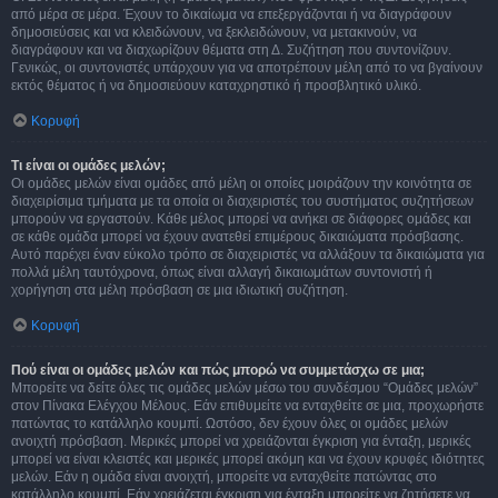
από μέρα σε μέρα. Έχουν το δικαίωμα να επεξεργάζονται ή να διαγράφουν
δημοσιεύσεις και να κλειδώνουν, να ξεκλειδώνουν, να μετακινούν, να
διαγράφουν και να διαχωρίζουν θέματα στη Δ. Συζήτηση που συντονίζουν.
Γενικώς, οι συντονιστές υπάρχουν για να αποτρέπουν μέλη από το να βγαίνουν
εκτός θέματος ή να δημοσιεύουν καταχρηστικό ή προσβλητικό υλικό.
Κορυφή
Τι είναι οι ομάδες μελών;
Οι ομάδες μελών είναι ομάδες από μέλη οι οποίες μοιράζουν την κοινότητα σε
διαχειρίσιμα τμήματα με τα οποία οι διαχειριστές του συστήματος συζητήσεων
μπορούν να εργαστούν. Κάθε μέλος μπορεί να ανήκει σε διάφορες ομάδες και
σε κάθε ομάδα μπορεί να έχουν ανατεθεί επιμέρους δικαιώματα πρόσβασης.
Αυτό παρέχει έναν εύκολο τρόπο σε διαχειριστές να αλλάξουν τα δικαιώματα για
πολλά μέλη ταυτόχρονα, όπως είναι αλλαγή δικαιωμάτων συντονιστή ή
χορήγηση στα μέλη πρόσβαση σε μια ιδιωτική συζήτηση.
Κορυφή
Πού είναι οι ομάδες μελών και πώς μπορώ να συμμετάσχω σε μια;
Μπορείτε να δείτε όλες τις ομάδες μελών μέσω του συνδέσμου “Ομάδες μελών”
στον Πίνακα Ελέγχου Μέλους. Εάν επιθυμείτε να ενταχθείτε σε μια, προχωρήστε
πατώντας το κατάλληλο κουμπί. Ωστόσο, δεν έχουν όλες οι ομάδες μελών
ανοιχτή πρόσβαση. Μερικές μπορεί να χρειάζονται έγκριση για ένταξη, μερικές
μπορεί να είναι κλειστές και μερικές μπορεί ακόμη και να έχουν κρυφές ιδιότητες
μελών. Εάν η ομάδα είναι ανοιχτή, μπορείτε να ενταχθείτε πατώντας στο
κατάλληλο κουμπί. Εάν χρειάζεται έγκριση για ένταξη μπορείτε να ζητήσετε να