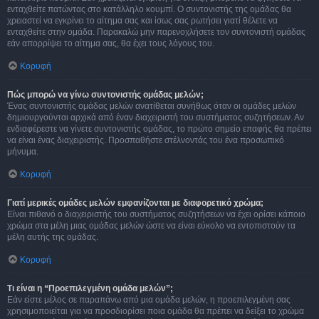
ενταχθείτε πατώντας στο κατάλληλο κουμπί. Ο συντονιστής της ομάδας θα
χρειαστεί να εγκρίνει το αίτημα σας και ίσως σας ρωτήσει γιατί θέλετε να
ενταχθείτε στην ομάδα. Παρακαλώ μην παρενοχλήσετε τον συντονιστή ομάδας
εάν απορρίψει το αίτημα σας, θα έχει τους λόγους του.
Κορυφή
Πώς μπορώ να γίνω συντονιστής ομάδας μελών;
Ένας συντονιστής ομάδας μελών ανατίθεται συνήθως όταν οι ομάδες μελών
δημιουργούνται αρχικά από έναν διαχειριστή του συστήματος συζητήσεων. Αν
ενδιαφέρεστε να γίνετε συντονιστής ομάδας, το πρώτο σημείο επαφής θα πρέπει
να είναι ένας διαχειριστής. Προσπαθήστε στέλνοντάς του ένα προσωπικό
μήνυμα.
Κορυφή
Γιατί μερικές ομάδες μελών εμφανίζονται με διαφορετικό χρώμα;
Είναι πιθανό ο διαχειριστής του συστήματος συζητήσεων να έχει ορίσει κάποιο
χρώμα στα μέλη μιας ομάδας μελών ώστε να είναι εύκολο να εντοπιστούν τα
μέλη αυτής της ομάδας.
Κορυφή
Τι είναι η “Προεπιλεγμένη ομάδα μελών”;
Εάν είστε μέλος σε παραπάνω από μια ομάδα μελών, η προεπιλεγμένη σας
χρησιμοποιείται για να προσδιορίσει ποια ομάδα θα πρέπει να δείξει το χρώμα