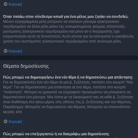
Κορυφή
Όταν πατάω στον σύνδεσμο email για ένα μέλος μου ζητάει να συνδεθώ;
Μόνον εγγεγραμμένα μέλη μπορούν να στείλουν μήνυμα ηλεκτρονικού
ταχυδρομείου σε άλλα μέλη μέσω της ενσωματωμένης φόρμας αποστολής
μηνύματος ηλεκτρονικού ταχυδρομείου και μόνο αν ο διαχειριστής έχει
ενεργοποιήσει αυτή τη δυνατότητα. Αυτό γίνεται για να αποτραπεί η κακόβουλη
χρήση του συστήματος ηλεκτρονικού ταχυδρομείου από ανώνυμα μέλη.
Κορυφή
Θέματα δημοσίευσης
Πώς μπορώ να δημιουργήσω ένα νέο θέμα ή να δημοσιεύσω μια απάντηση;
Για να δημοσιεύσετε ένα νέο θέμα σε μια Δ. Συζήτηση, πατήστε στο κουμπί “Νέο
θέμα”. Για να δημοσιεύσετε μια απάντηση σε ένα θέμα, πατήστε στο κουμπί
“Απάντηση”. Μπορεί να χρειαστεί να εγγραφείτε προκειμένου να μπορέσετε να
δημοσιεύσετε ένα μήνυμα. Μια λίστα με τα δικαιώματά σας σε κάθε Δ. Συζήτηση
είναι διαθέσιμη στο κάτω μέρος στις οθόνες της Δ. Συζήτησης και του θέματος.
Παράδειγμα: Μπορείτε να δημοσιεύετε νέα θέματα, Μπορείτε να επισυνάπτετε
αρχεία, κλπ.
Κορυφή
Πώς μπορώ να επεξεργαστώ ή να διαγράψω μια δημοσίευση;