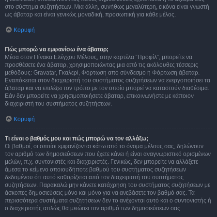
στο σύστημα συζητήσεων. Μια άλλη, συνήθως μεγαλύτερη, εικόνα είναι γνωστή
ως άβαταρ και είναι γενικώς μοναδική, προσωπική για κάθε μέλος.
Κορυφή
Πώς μπορώ να εμφανίσω ένα άβαταρ;
Μέσα στον Πίνακα Ελέγχου Μέλους, στην καρτέλα “Προφίλ”, μπορείτε να
προσθέσετε ένα άβαταρ, χρησιμοποιώντας μια από τις ακόλουθες τέσσερις
μεθόδους: Gravatar, Γκαλερί, Φόρτωση από σύνδεσμο ή Φόρτωση άβαταρ.
Εναπόκειται στον διαχειριστή του συστήματος συζητήσεων να ενεργοποιήσει τα
άβαταρ και να επιλέξει τον τρόπο με τον οποίο μπορεί να καταστούν διαθέσιμα.
Εάν δεν μπορείτε να χρησιμοποιήσετε άβαταρ, επικοινωνήστε με κάποιον
διαχειριστή του συστήματος συζητήσεων.
Κορυφή
Τι είναι ο βαθμός μου και πώς μπορώ να τον αλλάξω;
Οι βαθμοί, οι οποίοι εμφανίζονται κάτω από το όνομα μέλους σας, δηλώνουν
τον αριθμό των δημοσιεύσεων που έχετε κάνει ή είναι αναγνωριστικό ορισμένων
μελών, π.χ. συντονιστές και διαχειριστές. Γενικώς, δεν μπορείτε να αλλάξετε
άμεσα το κείμενο οποιουδήποτε βαθμού του συστήματος συζητήσεων
δεδομένου ότι αυτό καθορίζεται από τον διαχειριστή του συστήματος
συζητήσεων. Παρακαλώ μην κάνετε κατάχρηση του συστήματος συζητήσεων με
άσκοπες δημοσιεύσεις μόνο και μόνο για να ανεβάσετε τον βαθμό σας. Τα
περισσότερα συστήματα συζητήσεων δεν το ανέχονται αυτό και ο συντονιστής ή
ο διαχειριστής απλώς θα μειώσει τον αριθμό των δημοσιεύσεων σας.