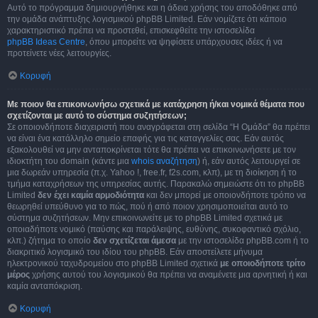
Αυτό το πρόγραμμα δημιουργήθηκε και η άδεια χρήσης του αποδόθηκε από
την ομάδα ανάπτυξης λογισμικού phpBB Limited. Εάν νομίζετε ότι κάποιο
χαρακτηριστικό πρέπει να προστεθεί, επισκεφθείτε την ιστοσελίδα
phpBB Ideas Centre
, όπου μπορείτε να ψηφίσετε υπάρχουσες ιδέες ή να
προτείνετε νέες λειτουργίες.
Κορυφή
Με ποιον θα επικοινωνήσω σχετικά με κατάχρηση ή/και νομικά θέματα που
σχετίζονται με αυτό το σύστημα συζητήσεων;
Σε οποιονδήποτε διαχειριστή που αναγράφεται στη σελίδα “Η Ομάδα” θα πρέπει
να είναι ένα κατάλληλο σημείο επαφής για τις καταγγελίες σας. Εάν αυτός
εξακολουθεί να μην ανταποκρίνεται τότε θα πρέπει να επικοινωνήσετε με τον
ιδιοκτήτη του domain (κάντε μια
whois αναζήτηση
) ή, εάν αυτός λειτουργεί σε
μια δωρεάν υπηρεσία (π.χ. Yahoo !, free.fr, f2s.com, κλπ), με τη διοίκηση ή το
τμήμα καταχρήσεων της υπηρεσίας αυτής. Παρακαλώ σημειώστε ότι το phpBB
Limited
δεν έχει καμία αρμοδιότητα
και δεν μπορεί με οποιονδήποτε τρόπο να
θεωρηθεί υπεύθυνο για το πώς, πού ή από ποιον χρησιμοποιείται αυτό το
σύστημα συζητήσεων. Μην επικοινωνείτε με το phpBB Limited σχετικά με
οποιαδήποτε νομικό (παύσης και παράλειψης, ευθύνης, συκοφαντικό σχόλιο,
κλπ.) ζήτημα το οποίο
δεν σχετίζεται άμεσα
με την ιστοσελίδα phpBB.com ή το
διακριτικό λογισμικό του ιδίου του phpBB. Εάν αποστείλετε μήνυμα
ηλεκτρονικού ταχυδρομείου στο phpBB Limited σχετικά
με οποιοδήποτε τρίτο
μέρος
χρήσης αυτού του λογισμικού θα πρέπει να αναμένετε μια αρνητική ή και
καμία ανταπόκριση.
Κορυφή