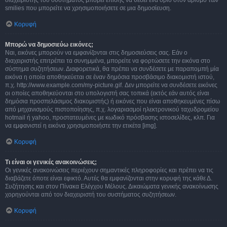
διαχειριστής του συστήματος μπορεί επίσης να θέσει ένα όριο στον αριθμό των
smilies που μπορείτε να χρησιμοποιήσετε σε μια δημοσίευση.
Κορυφή
Μπορώ να δημοσιεύω εικόνες;
Ναι, εικόνες μπορούν να εμφανίζονται στις δημοσιεύσεις σας. Εάν ο
διαχειριστής επιτρέπει τα συνημμένα, μπορείτε να φορτώσετε την εικόνα στο
σύστημα συζητήσεων. Διαφορετικά, θα πρέπει να συνδέσετε με παραπομπή μία
εικόνα η οποία αποθηκεύεται σε έναν δημόσια προσβάσιμο διακομιστή ιστού,
π.χ. http://www.example.com/my-picture.gif. Δεν μπορείτε να συνδέσετε εικόνες
οι οποίες αποθηκεύονται στο υπολογιστή σας τοπικά (εκτός εάν αυτός είναι
δημόσια προσπελάσιμος διακομιστής) ή εικόνες που είναι αποθηκευμένες πίσω
από μηχανισμούς πιστοποίησης, π.χ. λογαριασμοί ηλεκτρονικού ταχυδρομείου
hotmail ή yahoo, προστατευμένες με κωδικό πρόσβασης ιστοσελίδες, κλπ. Για
να εμφανιστεί η εικόνα χρησιμοποιήστε την ετικέτα [img].
Κορυφή
Τι είναι οι γενικές ανακοινώσεις;
Οι γενικές ανακοινώσεις περιέχουν σημαντικές πληροφορίες και πρέπει να τις
διαβάζετε όποτε είναι εφικτό. Αυτές θα εμφανίζονται στην κορυφή της κάθε Δ.
Συζήτησης και στον Πίνακα Ελέγχου Μέλους. Δικαιώματα γενικής ανακοίνωσης
χορηγούνται από τον διαχειριστή του συστήματος συζητήσεων.
Κορυφή