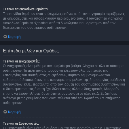
Τι είναι τα εικονίδια θεμάτων;
Τα εικονίδια θεμάτων είναι επιλεγμένες εικόνες από τον συγγραφέα σχετιζόμενες
με δημοσιεύσεις και υποδεικνύουν περιεχόμενό τους. Η δυνατότητα για χρήση
εικονιδίων θεμάτων εξαρτάται από τα δικαιώματα που ορίστηκαν από τον
διαχειριστή του συστήματος συζητήσεων.
Κορυφή
Επίπεδα μελών και Ομάδες
Τι είναι οι Διαχειριστές;
Οι Διαχειριστές είναι μέλη με τον υψηλότερο βαθμό ελέγχου σε όλο το σύστημα
συζητήσεων. Τα μέλη αυτά μπορούν να ελέγχουν όλες τις πτυχές της
λειτουργίας του συστήματος συζητήσεων, συμπεριλαμβανομένων του
καθορισμού δικαιωμάτων, της απαγόρευσης μελών, της δημιουργίας ομάδων ή
συντονιστών, κλπ., εξαρτώνται από τον ιδρυτή του συστήματος συζητήσεων και
τι δικαιώματα αυτός ή αυτή έχει δώσει στους άλλους διαχειριστές. Μπορούν
επίσης να έχουν πλήρεις δυνατότητες συντονιστή σε όλες τις Δ. Συζητήσεις,
ανάλογα με τις ρυθμίσεις που διατυπώνεται από τον ιδρυτή του συστήματος
συζητήσεων.
Κορυφή
Τι είναι οι Συντονιστές;
Οι Συντονιστές είναι μέλη (ή ομάδες μελών) που φροντίζουν τις Δ. Συζητήσεις