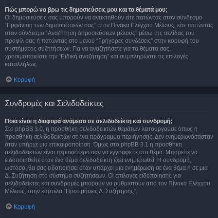
Πώς μπορώ να βρω τις δημοσιεύσεις μου και τα θέματά μου;
Οι δημοσιεύσεις σας μπορούν να ανακτηθούν είτε πατώντας στον σύνδεσμο
“Εμφάνιση των δημοσιεύσεών σας” στον Πίνακα Ελέγχου Μέλους, είτε πατώντας
στον σύνδεσμο “Αναζήτηση δημοσιεύσεων μέλους” μέσω της σελίδας του
προφίλ σας ή πατώντας στο μενού “Γρήγορες συνδέσεις” στην κορυφή του
συστήματος συζητήσεων. Για να αναζητήσετε για τα θέματα σας,
χρησιμοποιείστε την “Ειδική αναζήτηση” και συμπληρώστε τις επιλογές
καταλλήλως.
Κορυφή
Συνδρομές και Σελιδοδείκτες
Ποια είναι η διαφορά ανάμεσα σε σελιδοδείκτη και συνδρομή;
Στο phpBB 3.0, η προσθήκη σελιδοδεικτών θεμάτων λειτουργούσε όπως η
προσθήκη σελιδοδεικτών σε ένα πρόγραμμα περιήγησης. Δεν ενημερωνόσασταν
όταν υπήρχε μια επικαιροποίηση. Όμως στο phpBB 3.1 η προσθήκη
σελιδοδεικτών είναι περισσότερο σαν να εγγραφείτε στο θέμα. Μπορείτε να
ειδοποιηθείτε όταν ένα θέμα σελιδοδείκτη έχει ενημερωθεί. Η συνδρομή,
ωστόσο, θα σας ειδοποιήσει όταν υπάρχει μια ενημέρωση σε ένα θέμα ή σε μια
Δ. Συζήτηση στο σύστημα συζητήσεων. Οι επιλογές ειδοποίησης για
σελιδοδείκτες και συνδρομές μπορούν να ρυθμιστούν από τον Πίνακα Ελέγχου
Μέλους, στην καρτέλα “Προτιμήσεις Δ. Συζήτησης”.
Κορυφή