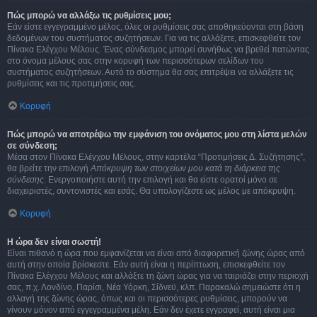
Πώς μπορώ να αλλάξω τις ρυθμίσεις μου;
Εάν είστε εγγεγραμμένο μέλος, όλες οι ρυθμίσεις σας αποθηκεύονται στη βάση
δεδομένων του συστήματος συζητήσεων. Για να τις αλλάξετε, επισκεφθείτε τον
Πίνακα Ελέγχου Μέλους. Ένας σύνδεσμος μπορεί συνήθως να βρεθεί πατώντας
στο όνομα μέλους σας στην κορυφή των περισσότερων σελίδων του
συστήματος συζητήσεων. Αυτό το σύστημα θα σας επιτρέψει να αλλάξετε τις
ρυθμίσεις και τις προτιμήσεις σας.
Κορυφή
Πώς μπορώ να αποτρέψω την εμφάνιση του ονόματος μου στη λίστα μελών
σε σύνδεση;
Μέσα στον Πίνακα Ελέγχου Μέλους, στην καρτέλα “Προτιμήσεις Δ. Συζήτησης”,
θα βρείτε την επιλογή
Απόκρυψη των στοιχείων μου κατά τη διάρκεια της
σύνδεσης
. Ενεργοποιήστε αυτή την επιλογή και θα είστε ορατοί μόνο σε
διαχειριστές, συντονιστές και εσάς. Θα υπολογίζεστε ως μέλος με απόκρυψη.
Κορυφή
Η ώρα δεν είναι σωστή!
Είναι πιθανό η ώρα που εμφανίζεται να είναι από διαφορετική ζώνης ώρας από
αυτή στην οποία βρίσκεστε. Εάν αυτή είναι η περίπτωση, επισκεφθείτε τον
Πίνακα Ελέγχου Μέλους και αλλάξτε τη ζώνη ώρας για να ταιριάζει στην περιοχή
σας, π.χ. Λονδίνο, Παρίσι, Νέα Υόρκη, Σίδνεϋ, κλπ. Παρακαλώ σημειώστε ότι η
αλλαγή της ζώνης ώρας, όπως και οι περισσότερες ρυθμίσεις, μπορούν να
γίνουν μόνον από εγγεγραμμένα μέλη. Εάν δεν έχετε εγγραφεί, αυτή είναι μια