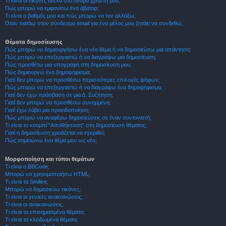
Τι είναι οι εικόνες δίπλα στο όνομα χρήστη μου;
Πώς μπορώ να εμφανίσω ένα άβαταρ;
Τι είναι ο βαθμός μου και πώς μπορώ να τον αλλάξω;
Όταν πατάω στον σύνδεσμο email για ένα μέλος μου ζητάει να συνδεθώ;
Θέματα δημοσίευσης
Πώς μπορώ να δημιουργήσω ένα νέο θέμα ή να δημοσιεύσω μια απάντηση;
Πώς μπορώ να επεξεργαστώ ή να διαγράψω μια δημοσίευση;
Πώς προσθέτω μια υπογραφή στη δημοσίευση μου;
Πώς δημιουργώ ένα δημοψήφισμα;
Γιατί δεν μπορώ να προσθέσω περισσότερες επιλογές ψήφων;
Πώς μπορώ να επεξεργαστώ ή να διαγράψω ένα δημοψήφισμα;
Γιατί δεν έχω πρόσβαση σε μια Δ. Συζήτηση;
Γιατί δεν μπορώ να προσθέσω συνημμένα;
Γιατί έχω λάβει μια προειδοποίηση;
Πώς μπορώ να αναφέρω δημοσιεύσεις σε έναν συντονιστή;
Τι είναι το κουμπί “Αποθήκευση” στη δημοσίευση θέματος;
Γιατί η δημοσίευση χρειάζεται να εγκριθεί;
Πώς σημειώνω ένα θέμα μου ως νέο;
Μορφοποίηση και τύποι θεμάτων
Τι είναι ο BBCode;
Μπορώ να χρησιμοποιήσω HTML;
Τι είναι τα Smilies;
Μπορώ να δημοσιεύω εικόνες;
Τι είναι οι γενικές ανακοινώσεις;
Τι είναι οι ανακοινώσεις;
Τι είναι τα επισημασμένα θέματα;
Τι είναι τα κλειδωμένα θέματα;