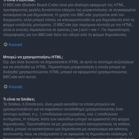
Τι είναι ο BBCode;
Ο BBCode (Bulletin Board Code) είναι μία ιδιαίτερη εφαρμογή της HTML,
προσφέροντας μεγάλη δυνατότητα ελέγχου της μορφοποίησης σε συγκεκριμένα
αντικείμενα σε μια δημοσίευση. Η χρήση του BBCode χορηγείται από τον
διαχειριστή, αλλά μπορεί επίσης να απενεργοποιηθεί σε μια δημοσίευση από τη
φόρμα υποβολής μηνύματος. Ο BBCode έχει παρόμοια σύνταξη με την HTML,
αλλά οι εντολές περικλείονται σε αγκύλες [ και ] αντί < και >. Για περισσότερες
πληροφορίες για τον BBCode δείτε τον οδηγό από τη φόρμα δημοσίευσης.
Κορυφή
Μπορώ να χρησιμοποιήσω HTML;
Όχι. Δεν είναι δυνατόν να δημοσιεύσετε HTML σε αυτό το σύστημα συζητήσεων
και να αποδοθεί ως HTML. Περισσότερη μορφοποίηση η οποία μπορεί να
διεξαχθεί χρησιμοποιώντας HTML μπορεί να εφαρμοστεί χρησιμοποιώντας
BBCode αντί αυτού.
Κορυφή
Τι είναι τα Smilies;
Τα Smilies, ή Emoticons, είναι μικρά εικονίδια τα οποία μπορούν να
χρησιμοποιηθούν για να εκφράσουν συναίσθημα χρησιμοποιώντας έναν
σύντομο κώδικα, π.χ. :) υποδηλώνει ευτυχισμένος, ενώ :( υποδηλώνει
λυπημένος. Η πλήρης λίστα των εικονιδίων μπορεί να εμφανιστεί στη φόρμα
δημοσίευσης. Προσπαθήστε να μη χρησιμοποιείτε καταχρηστικώς τα smilies,
καθώς μπορεί να καταστήσουν μια δημοσίευση μη αναγνώσιμη και κάποιος
συντονιστής ίσως να επεξεργαστεί ή να αφαιρέσει τη δημοσίευση ολόκληρη. Ο