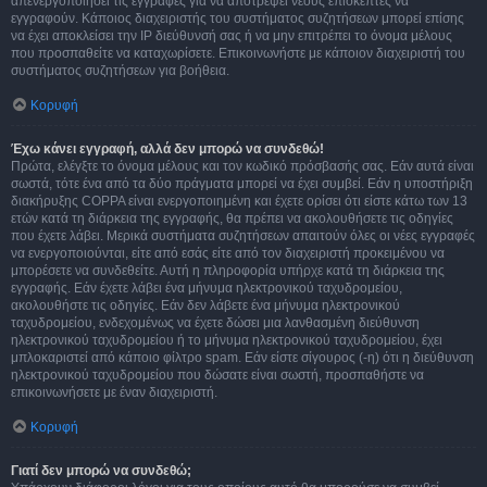
απενεργοποιήσει τις εγγραφές για να αποτρέψει νέους επισκέπτες να
εγγραφούν. Κάποιος διαχειριστής του συστήματος συζητήσεων μπορεί επίσης
να έχει αποκλείσει την IP διεύθυνσή σας ή να μην επιτρέπει το όνομα μέλους
που προσπαθείτε να καταχωρίσετε. Επικοινωνήστε με κάποιον διαχειριστή του
συστήματος συζητήσεων για βοήθεια.
Κορυφή
Έχω κάνει εγγραφή, αλλά δεν μπορώ να συνδεθώ!
Πρώτα, ελέγξτε το όνομα μέλους και τον κωδικό πρόσβασής σας. Εάν αυτά είναι
σωστά, τότε ένα από τα δύο πράγματα μπορεί να έχει συμβεί. Εάν η υποστήριξη
διακήρυξης COPPA είναι ενεργοποιημένη και έχετε ορίσει ότι είστε κάτω των 13
ετών κατά τη διάρκεια της εγγραφής, θα πρέπει να ακολουθήσετε τις οδηγίες
που έχετε λάβει. Μερικά συστήματα συζητήσεων απαιτούν όλες οι νέες εγγραφές
να ενεργοποιούνται, είτε από εσάς είτε από τον διαχειριστή προκειμένου να
μπορέσετε να συνδεθείτε. Αυτή η πληροφορία υπήρχε κατά τη διάρκεια της
εγγραφής. Εάν έχετε λάβει ένα μήνυμα ηλεκτρονικού ταχυδρομείου,
ακολουθήστε τις οδηγίες. Εάν δεν λάβετε ένα μήνυμα ηλεκτρονικού
ταχυδρομείου, ενδεχομένως να έχετε δώσει μια λανθασμένη διεύθυνση
ηλεκτρονικού ταχυδρομείου ή το μήνυμα ηλεκτρονικού ταχυδρομείου, έχει
μπλοκαριστεί από κάποιο φίλτρο spam. Εάν είστε σίγουρος (-η) ότι η διεύθυνση
ηλεκτρονικού ταχυδρομείου που δώσατε είναι σωστή, προσπαθήστε να
επικοινωνήσετε με έναν διαχειριστή.
Κορυφή
Γιατί δεν μπορώ να συνδεθώ;