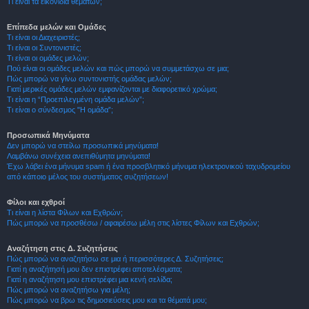
Τι είναι τα εικονίδια θεμάτων;
Επίπεδα μελών και Ομάδες
Τι είναι οι Διαχειριστές;
Τι είναι οι Συντονιστές;
Τι είναι οι ομάδες μελών;
Πού είναι οι ομάδες μελών και πώς μπορώ να συμμετάσχω σε μια;
Πώς μπορώ να γίνω συντονιστής ομάδας μελών;
Γιατί μερικές ομάδες μελών εμφανίζονται με διαφορετικό χρώμα;
Τι είναι η “Προεπιλεγμένη ομάδα μελών”;
Τι είναι ο σύνδεσμος "Η ομάδα”;
Προσωπικά Μηνύματα
Δεν μπορώ να στείλω προσωπικά μηνύματα!
Λαμβάνω συνέχεια ανεπιθύμητα μηνύματα!
Έχω λάβει ένα μήνυμα spam ή ένα προσβλητικό μήνυμα ηλεκτρονικού ταχυδρομείου
από κάποιο μέλος του συστήματος συζητήσεων!
Φίλοι και εχθροί
Τι είναι η λίστα Φίλων και Εχθρών;
Πώς μπορώ να προσθέσω / αφαιρέσω μέλη στις λίστες Φίλων και Εχθρών;
Αναζήτηση στις Δ. Συζητήσεις
Πώς μπορώ να αναζητήσω σε μια ή περισσότερες Δ. Συζητήσεις;
Γιατί η αναζήτησή μου δεν επιστρέφει αποτελέσματα;
Γιατί η αναζήτηση μου επιστρέφει μια κενή σελίδα;
Πώς μπορώ να αναζητήσω για μέλη;
Πώς μπορώ να βρω τις δημοσιεύσεις μου και τα θέματά μου;