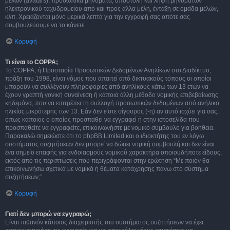
μελών (avatars), προσωπικά μηνύματα, αποστολή και λήψη μηνυμάτων
ηλεκτρονικού ταχυδρομείου από και προς άλλα μέλη, ένταξη σε ομάδα μελών,
κλπ. Χρειάζονται μόνο μερικά λεπτά για την εγγραφή σας οπότε σας
συμβουλεύουμε να το κάνετε.
Κορυφή
Τι είναι το COPPA;
Το COPPA, ή Προστασία Προσωπικών Δεδομένων Ανηλίκων στο Διαδίκτυο,
πράξη του 1998, είναι νόμος που απαιτεί από δικτυακούς τόπους οι οποίοι
μπορούν να συλλέγουν πληροφορίες από ανηλίκους κάτω των 13 ετών να
έχουν γραπτή γονική συναίνεση ή κάποια άλλη μέθοδο νομικής επιβεβαίωσης
κηδεμόνα, που να επιτρέπει τη συλλογή προσωπικών δεδομένων από ανήλικο
ηλικίας μικρότερης των 13. Εάν δεν είστε σίγουρος (-η) αν αυτό ισχύει για σας,
όπως κάποιος ο οποίος προσπαθεί να εγγραφεί ή στην ιστοσελίδα που
προσπαθείτε να εγγραφείτε, επικοινωνήστε με νομικό σύμβουλο για βοήθεια.
Παρακαλώ σημειώστε ότι το phpBB Limited και ο ιδιοκτήτης του εν λόγω
συστήματος συζητήσεων δεν μπορεί να δώσει νομική συμβουλή και δεν είναι
ένα σημείο επαφής για ενδοιασμούς νομικού χαρακτήρα οποιουδήποτε είδους,
εκτός από τις περιπτώσεις που περιγράφονται στην ερώτηση “Με ποιόν θα
επικοινωνήσω σχετικά με νομικά ή θέματα κατάχρησης πάνω στο σύστημα
συζητήσεων;”.
Κορυφή
Γιατί δεν μπορώ να εγγραφώ;
Είναι πιθανόν κάποιος διαχειριστής του συστήματος συζητήσεων να έχει