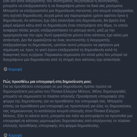
Εάν δεν είστε διαχειριστής του συστήματος συζητήσεων ή συντονιστής,
μπορείτε να επεξεργαστείτε ή να διαγράψετε μόνον τα δικά σας μηνύματα.
Μπορείτε να επεξεργαστείτε μια δημοσίευση πατώντας στο κουμπί επεξεργασίας
στη σχετική δημοσίευση, συχνά μόνο για περιορισμένο χρόνο αφότου έγινε η
δημοσίευση. Αν κάποιος έχει ήδη απαντήσει στη δημοσίευση, θα βρείτε ένα
μικρό κείμενο κάτω από τη δημοσίευση όταν επιστρέψετε στο θέμα, το οποίο
αναφέρει πόσες φορές επεξεργαστήκατε το μήνυμα αυτό, μαζί με την
ημερομηνία και την ώρα. Αυτό εμφανίζεται μόνον όταν κάποιος έχει κάνει μια
απάντηση. Δεν θα εμφανίζεται αν ένας συντονιστής ή διαχειριστής
επεξεργάστηκε τη δημοσίευση, ωστόσο αυτοί μπορούν να αφήσουν μια
σημείωση ως προς το γιατί έχουν επεξεργαστεί τη δημοσίευση κατά τη
διακριτική τους ευχέρεια. Παρακαλώ σημειώστε ότι απλά μέλη δεν μπορεί να
διαγράψουν μια δημοσίευση από τη στιγμή που κάποιος έχει απαντήσει.
Κορυφή
Πώς προσθέτω μια υπογραφή στη δημοσίευση μου;
Για να προσθέσετε υπογραφή σε μια δημοσίευση πρέπει πρώτα να
δημιουργήσετε μια μέσω του Πίνακα Ελέγχου Μέλους. Μόλις δημιουργηθεί,
μπορείτε να σημειώσετε το πλαίσιο επιλογής
Προσάρτηση υπογραφής
στη
φόρμα της δημοσίευσης για να προσθέσετε την υπογραφή σας. Μπορείτε
επίσης να προσθέσετε μια υπογραφή ως προεπιλογή για όλες τις δημοσιεύσεις
σας σημειώνοντας το κατάλληλο κουμπί επιλογής στον Πίνακα Ελέγχου
Μέλους. Εάν το κάνετε αυτό, μπορείτε και πάλι να αποτρέψετε να προστεθεί μια
υπογραφή σε κάποιες μεμονωμένες δημοσιεύσεις από-επιλέγοντας το πλαίσιο
επιλογής προσθήκης υπογραφής στη φόρμα δημοσίευσης.
Κορυφή