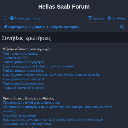
Hellas Saab Forum
Συχνές ερωτήσεις
Εγγραφή
Σύνδεση
Α
Ευρετήριο Δ. Συζήτησης
Συνήθεις ερωτήσεις
ν
Συνήθεις ερωτήσεις
α
ζ
Θέματα σύνδεσης και εγγραφής
Γιατί πρέπει να εγγραφώ;
ή
Τι είναι το COPPA;
τ
Γιατί δεν μπορώ να εγγραφώ;
Έχω κάνει εγγραφή, αλλά δεν μπορώ να συνδεθώ!
η
Γιατί δεν μπορώ να συνδεθώ;
σ
Έχω εγγραφεί κατά το παρελθόν αλλά δεν μπορώ να συνδεθώ πλέον!
Έχω ξεχάσει τον κωδικό μου!
η
Γιατί αποσυνδέομαι αυτόματα;
Τι κάνει η “Διαγραφή cookies”;
Προτιμήσεις μέλους και ρυθμίσεις
Πώς μπορώ να αλλάξω τις ρυθμίσεις μου;
Πώς μπορώ να αποτρέψω την εμφάνιση του ονόματος μου στη λίστα μελών σε
σύνδεση;
Η ώρα δεν είναι σωστή!
Έχω αλλάξει τη ζώνη ώρας και η ώρα εξακολουθεί να είναι λανθασμένη!
Η γλώσσα μου δεν είναι στη λίστα!