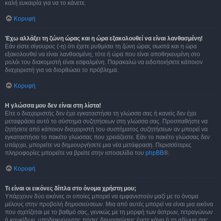
καλή ευκαιρία για να το κάνετε.
Κορυφή
Έχω αλλάξει τη ζώνη ώρας και η ώρα εξακολουθεί να είναι λανθασμένη!
Εάν είστε σίγουρος (-η) ότι έχετε ρυθμίσει τη ζώνη ώρας σωστά και η ώρα
εξακολουθεί να είναι λανθασμένη, τότε ή ώρα που είναι αποθηκευμένη στο
ρολόι του διακομιστή είναι εσφαλμένη. Παρακαλώ να ειδοποιήσετε κάποιον
διαχειριστή για να διορθώσει το πρόβλημα.
Κορυφή
Η γλώσσα μου δεν είναι στη λίστα!
Είτε ο διαχειριστής δεν έχει εγκαταστήσει τη γλώσσα σας ή κανείς δεν έχει
μεταφράσει αυτό το σύστημα συζητήσεων στη γλώσσα σας. Προσπαθήστε να
ζητήσετε από κάποιον διαχειριστή του συστήματος συζητήσεων αν μπορεί να
εγκαταστήσει το πακέτο γλώσσας που χρειάζεστε. Εάν το πακέτο γλώσσας δεν
υπάρχει, μπορείτε να δημιουργήσετε μια νέα μετάφραση. Περισσότερες
πληροφορίες μπορείτε να βρείτε στην ιστοσελίδα του
phpBB
®.
Κορυφή
Τι είναι οι εικόνες δίπλα στο όνομα χρήστη μου;
Υπάρχουν δύο εικόνες οι οποίες μπορεί να εμφανιστούν μαζί με το όνομα
μέλους στην προβολή δημοσιεύσεων. Μια από αυτές μπορεί να είναι μια εικόνα
που σχετίζεται με το βαθμό σας, γενικώς με τη μορφή των άστρων, τετραγώνων
ή κουκίδων, υποδεικνύοντας πόσες δημοσιεύσεις έχετε κάνει ή το αξίωμα σας