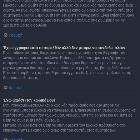
Υπάρχουν διάφοροι λόγοι για τους οποίους αυτό θα μπορούσε να συμβεί.
Πρώτον, βεβαιωθείτε ότι το όνομα μέλους και ο κωδικός πρόσβασής σας είναι
σωστά. Αν είναι σωστά, επικοινωνήστε με κάποιον διαχειριστή του συστήματος
συζητήσεων για να βεβαιωθείτε ότι δεν έχετε απαγορευθεί. Είναι επίσης πιθανό
ο ιδιοκτήτης της ιστοσελίδας να έχει κάποιο σφάλμα στις ρυθμίσεις και να
χρειάζεται να το διορθώσει.
Κορυφή
Έχω εγγραφεί κατά το παρελθόν αλλά δεν μπορώ να συνδεθώ πλέον!
Είναι πιθανό κάποιος διαχειριστής να απενεργοποίησε ή να διέγραψε τον
λογαριασμό σας για κάποιο λόγο. Επίσης, πολλά συστήματα συζητήσεων
απομακρύνουν μέλη περιοδικά που δεν έχουν δημοσιεύσει μηνύματα για
μεγάλο χρονικό διάστημα για να μειώσουν το μέγεθος της βάσης δεδομένων.
Εάν αυτό συμβαίνει, προσπαθήστε να εγγραφείτε ξανά και να εμπλακείτε στις
δημόσιες συζητήσεις.
Κορυφή
Έχω ξεχάσει τον κωδικό μου!
Μην πανικοβάλλεστε! Αν και ο κωδικός πρόσβασής σας δεν μπορεί να
ανακτηθεί, μπορεί εύκολα να επαναφερθεί. Επισκεφθείτε τη σελίδα σύνδεσης και
πατήστε στο
Ξέχασα τον κωδικό μου
. Ακολουθήστε τις οδηγίες και θα είστε σε
θέση να συνδεθείτε πάλι σύντομα.
Ωστόσο, αν δεν είστε σε θέση να επαναφέρετε τον κωδικό πρόσβασής σας,
επικοινωνήστε με κάποιον διαχειριστή του συστήματος συζητήσεων.