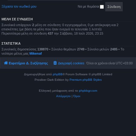
Ξέχασα τον κωδικό μου
Να με θυμάσαι
ΜΈΛΗ ΣΕ ΣΎΝΔΕΣΗ
Συνολικά υπάρχουν
2
μέλη σε σύνδεση: 0 εγγεγραμμένα, 0 με απόκρυψη και 2
επισκέπτες (με βάση τα μέλη που ήταν ενεργά το τελευταίο 1 λεπτό)
Περισσότερα μέλη σε σύνδεση
437
την Σάββατο, 18 Ιούλ 2026, 23:15
ΣΤΑΤΙΣΤΙΚΆ
Συνολικές δημοσιεύσεις
138870
• Σύνολο θεμάτων
2749
• Σύνολο μελών
2485
• Το
νεότερο μέλος μας
Mikenaf
Ευρετήριο Δ. Συζήτησης
Διαγραφή cookies
Όλοι οι χρόνοι είναι
UTC+03:00
Δημιουργήθηκε από
phpBB
® Forum Software © phpBB Limited
Prosilver Dark Edition by
Premium phpBB Styles
Ελληνική μετάφραση από το
phpbbgr.com
Απόρρητο
|
Όροι