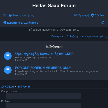
Hellas Saab Forum
Συχνές ερωτήσεις
Εγγραφή
Σύνδεση
Α
Ευρετήριο Δ. Συζήτησης
ν
Τώρα είναι Παρασκευή, 07 Αύγ 2026, 19:19
α
Επισήμανση Δ. Συζητήσεων ως αναγνωσμένες
ζ
ή
Δ. Συζήτηση
τ
Όροι εγγραφής, Κανονισμός και GDPR
Διαβάστε πριν την εγγραφή σας.
η
Θέματα:
2
σ
FOR OUR FOREIGN MEMBERS ONLY
η
English-speaking section of the Hellas Saab Forum for our foreign friends
Θέματα:
2
ΣΎΝΔΕΣΗ
•
ΕΓΓΡΑΦΉ
Όνομα μέλους:
Κωδικός: